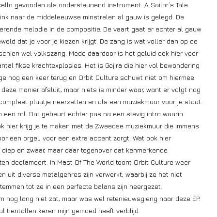
 cello gevonden als ondersteunend instrument. A Sailor’s Tale
n link naar de middeleeuwse minstrelen al gauw is gelegd. De
erende melodie in de compositie. De vaart gaat er echter al gauw
eweld dat je voor je kiezen krijgt. De zang is wat voller dan op de
schien wel volkszang. Mede daardoor is het geluid ook hier voor
ntal fikse krachtexplosies. Het is Gojira die hier vol bewondering
ge nog een keer terug en Orbit Culture schuwt niet om hiermee
deze manier afsluit, maar niets is minder waar, want er volgt nog
compleet plaatje neerzetten en als een muziekmuur voor je staat.
 een rol. Dat gebeurt echter pas na een stevig intro waarin
Ook hier krijg je te maken met de Zweedse muziekmuur die immens
or een orgel, voor een extra accent zorgt. Wat ook hier
r, diep en zwaar, maar daar tegenover dat kenmerkende
ten declameert. In Mast Of The World toont Orbit Culture weer
n uit diverse metalgenres zijn verwerkt, waarbij ze het niet
temmen tot ze in een perfecte balans zijn neergezet.
m nog lang niet zat, maar was wel retenieuwsgierig naar deze EP.
l tientallen keren mijn gemoed heeft verblijd.