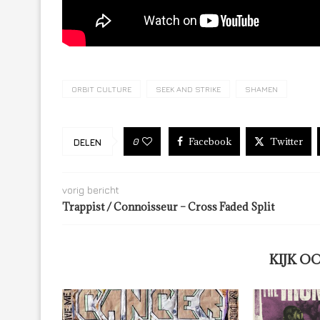
ORBIT CULTURE
SEEK AND STRIKE
SHAMEN
Facebook
Twitter
0
DELEN
vorig bericht
Trappist / Connoisseur – Cross Faded Split
KIJK O