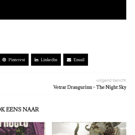
Pinterest
Linkedin
Email
volgend bericht
Vetrar Draugurinn – The Night Sky
OK EENS NAAR