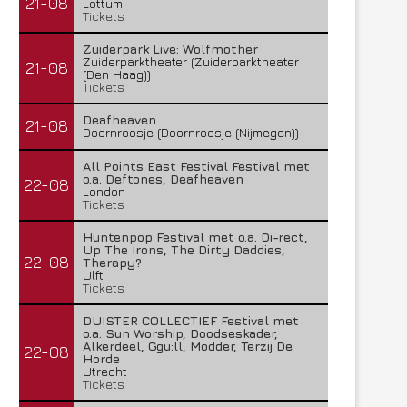
21-08
Lottum
Tickets
Zuiderpark Live: Wolfmother
Zuiderparktheater (Zuiderparktheater
21-08
(Den Haag))
Tickets
Deafheaven
21-08
Doornroosje (Doornroosje (Nijmegen))
Lunatic Soul – Transition II
Boneripper – Radiant In
29 juli 2026
27 juli 2026
All Points East Festival Festival met
o.a. Deftones, Deafheaven
22-08
London
Tickets
Huntenpop Festival met o.a. Di-rect,
Up The Irons, The Dirty Daddies,
22-08
Therapy?
Ulft
Tickets
DUISTER COLLECTIEF Festival met
o.a. Sun Worship, Doodseskader,
Alkerdeel, Ggu:ll, Modder, Terzij De
22-08
Horde
Utrecht
Tickets