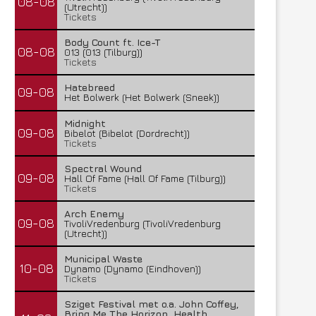
08-08
(Utrecht))
Tickets
Body Count ft. Ice-T
08-08
013 (013 (Tilburg))
Tickets
Hatebreed
09-08
Het Bolwerk (Het Bolwerk (Sneek))
Midnight
09-08
Bibelot (Bibelot (Dordrecht))
Tickets
Spectral Wound
09-08
Hall Of Fame (Hall Of Fame (Tilburg))
Tickets
Arch Enemy
09-08
TivoliVredenburg (TivoliVredenburg
(Utrecht))
Municipal Waste
10-08
Dynamo (Dynamo (Eindhoven))
Tickets
Sziget Festival met o.a. John Coffey,
Bring Me The Horizon, Health