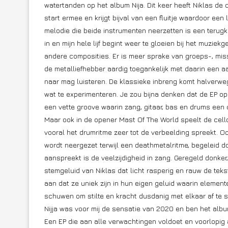
watertanden op het album Nija. Dit keer heeft Niklas de
start ermee en krijgt bijval van een fluitje waardoor ee
melodie die beide instrumenten neerzetten is een terugk
in en mijn hele lijf begint weer te gloeien bij het muziekg
andere composities. Er is meer sprake van groeps-, mis
de metalliefhebber aardig toegankelijk met daarin een aa
naar mag luisteren. De klassieke inbreng komt halverwe
wat te experimenteren. Je zou bijna denken dat de EP op 
een vette groove waarin zang, gitaar, bas en drums een 
Maar ook in de opener Mast Of The World speelt de cello
vooral het drumritme zeer tot de verbeelding spreekt. 
wordt neergezet terwijl een deathmetalritme, begeleid do
aanspreekt is de veelzijdigheid in zang. Geregeld donke
stemgeluid van Niklas dat licht rasperig en rauw de teks
aan dat ze uniek zijn in hun eigen geluid waarin elemente
schuwen om stilte en kracht dusdanig met elkaar af te s
Nijja was voor mij de sensatie van 2020 en ben het albu
Een EP die aan alle verwachtingen voldoet en voorlopig a