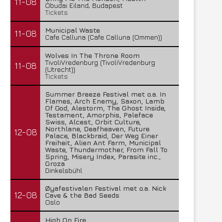
11-08
Óbudai Eiland, Budapest
Tickets
Municipal Waste
11-08
Cafe Calluna (Cafe Calluna (Ommen))
Wolves In The Throne Room
TivoliVredenburg (TivoliVredenburg
11-08
(Utrecht))
Tickets
Summer Breeze Festival met o.a. In
Flames, Arch Enemy, Saxon, Lamb
Of God, Alestorm, The Ghost Inside,
Testament, Amorphis, Paleface
Swiss, Alcest, Orbit Culture,
Northlane, Deafheaven, Future
12-08
Palace, Blackbraid, Der Weg Einer
Freiheit, Alien Ant Farm, Municipal
Waste, Thundermother, From Fall To
Spring, Misery Index, Parasite inc.,
Groza
Dinkelsbühl
Øyafestivalen Festival met o.a. Nick
12-08
Cave & the Bad Seeds
Oslo
High On Fire