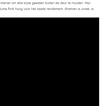
manier om alle boze geesten buiten de deur te houden. Mijn
lume flink hoog voor het beste rendement. Shaman is uniek, is