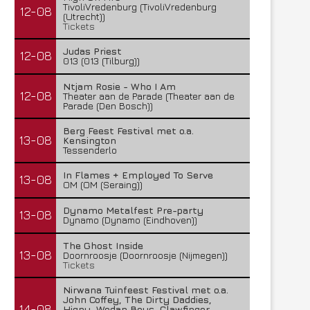
TivoliVredenburg (TivoliVredenburg
12-08
(Utrecht))
Tickets
Judas Priest
12-08
013 (013 (Tilburg))
Ntjam Rosie - Who I Am
12-08
Theater aan de Parade (Theater aan de
Parade (Den Bosch))
Berg Feest Festival met o.a.
13-08
Kensington
Tessenderlo
In Flames + Employed To Serve
13-08
OM (OM (Seraing))
Dynamo Metalfest Pre-party
13-08
Dynamo (Dynamo (Eindhoven))
The Ghost Inside
13-08
Doornroosje (Doornroosje (Nijmegen))
Tickets
Nirwana Tuinfeest Festival met o.a.
John Coffey, The Dirty Daddies,
14-08
Hiqpy, Wodan Boys, Clawfinger