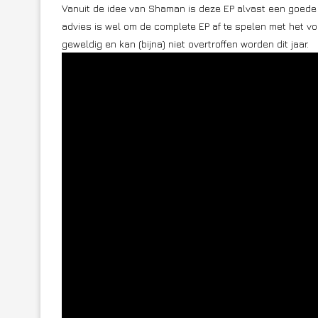
Vanuit de idee van Shaman is deze EP alvast een goede 
advies is wel om de complete EP af te spelen met het vo
geweldig en kan (bijna) niet overtroffen worden dit jaar.