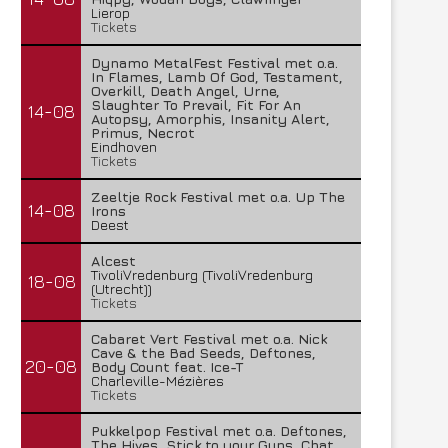
Lierop
Tickets
Dynamo MetalFest Festival met o.a.
In Flames, Lamb Of God, Testament,
Overkill, Death Angel, Urne,
Slaughter To Prevail, Fit For An
14-08
Autopsy, Amorphis, Insanity Alert,
Primus, Necrot
Eindhoven
Tickets
Zeeltje Rock Festival met o.a. Up The
14-08
Irons
Deest
Alcest
TivoliVredenburg (TivoliVredenburg
18-08
(Utrecht))
Tickets
Cabaret Vert Festival met o.a. Nick
Cave & the Bad Seeds, Deftones,
20-08
Body Count feat. Ice-T
Charleville-Mézières
Tickets
Pukkelpop Festival met o.a. Deftones,
The Hives, Stick to your Guns, Chat