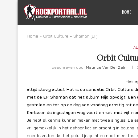
HOME
Home
»
Orbit Culture – Shaman (EP)
AL
Orbit Cultu
geschreven door
Maurice Van Der Zalm
Het e
altijd stevig actief. Het is de sensatie Orbit Cultur
met de EP Shaman dat het album Nija opvolgt. Een 
gestolen en tot op de dag van vandaag ernstig tot d
Karlsson de ingeslagen weg voort en zet met vijf nieu
Je hebt al kennis kunnen maken met twee singles. De eer
vrij gemakkelijk in het gehoor ligt en prachtig in balans i
neer te zetten dat het geluid je grijpt en nooit meer los