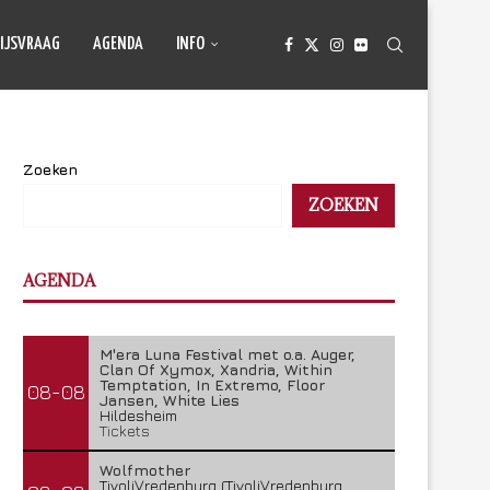
IJSVRAAG
AGENDA
INFO
Zoeken
ZOEKEN
AGENDA
M'era Luna Festival met o.a. Auger,
Clan Of Xymox, Xandria, Within
Temptation, In Extremo, Floor
08-08
Jansen, White Lies
Hildesheim
Tickets
Wolfmother
TivoliVredenburg (TivoliVredenburg