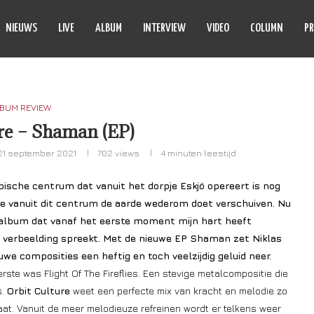
NIEUWS
LIVE
ALBUM
INTERVIEW
VIDEO
COLUMN
PR
BUM REVIEW
re – Shaman (EP)
21 september 2021
702
views
4 minuten leestijd
pische centrum dat vanuit het dorpje Eskjö opereert is nog
e die vanuit dit centrum de aarde wederom doet verschuiven. Nu
album dat vanaf het eerste moment mijn hart heeft
e verbeelding spreekt. Met de nieuwe EP Shaman zet Niklas
we composities een heftig en toch veelzijdig geluid neer.
ste was Flight Of The Fireflies. Een stevige metalcompositie die
s.
Orbit Culture
weet een perfecte mix van kracht en melodie zo
 laat. Vanuit de meer melodieuze refreinen wordt er telkens weer