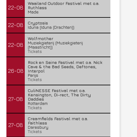
Waailand Outdoor Festival met o.a.
22-08
Ruthless
Made
Cryptosis
22-08
Iduna (Iduna (Drachten))
Wolfmother
Muziekgieterij (Muziekgieterij
22-08
(Maastricht))
Tickets
Rock en Seine Festival met o.a. Nick
Cave & the Bad Seeds, Deftones,
26-08
Interpol
Parijs
Tickets
CuliNESSE Festival met o.a.
Kensington, Di-rect, The Dirty
27-08
Daddies
Rotterdam
Tickets
Creamfields Festival met o.a.
Faithless
27-08
Daresbury
Tickets