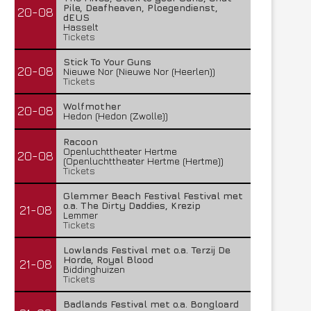
Pile, Deafheaven, Ploegendienst,
20-08
dEUS
Hasselt
Tickets
Stick To Your Guns
20-08
Nieuwe Nor (Nieuwe Nor (Heerlen))
Tickets
Wolfmother
20-08
Hedon (Hedon (Zwolle))
Racoon
Openluchttheater Hertme
20-08
(Openluchttheater Hertme (Hertme))
Tickets
Glemmer Beach Festival Festival met
o.a. The Dirty Daddies, Krezip
21-08
Lemmer
Tickets
Lowlands Festival met o.a. Terzij De
Horde, Royal Blood
21-08
Biddinghuizen
Tickets
Badlands Festival met o.a. Bongloard