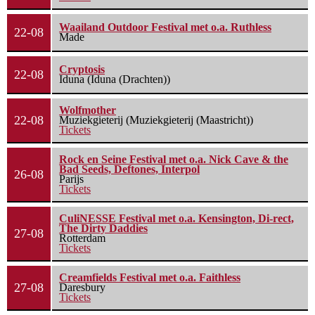
Waailand Outdoor Festival met o.a. Ruthless
22-08
Made
Cryptosis
22-08
Iduna (Iduna (Drachten))
Wolfmother
22-08
Muziekgieterij (Muziekgieterij (Maastricht))
Tickets
Rock en Seine Festival met o.a. Nick Cave & the
Bad Seeds, Deftones, Interpol
26-08
Parijs
Tickets
CuliNESSE Festival met o.a. Kensington, Di-rect,
The Dirty Daddies
27-08
Rotterdam
Tickets
Creamfields Festival met o.a. Faithless
27-08
Daresbury
Tickets