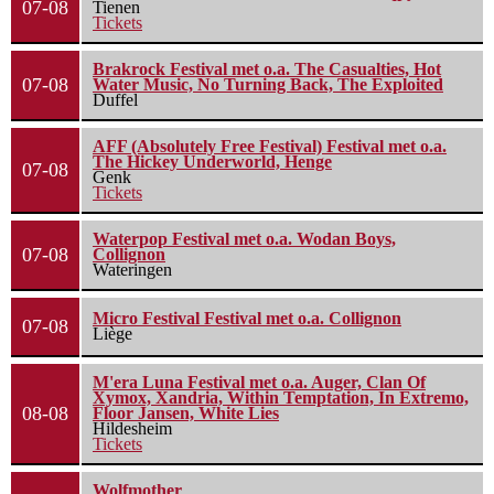
07-08
Tienen
Tickets
Brakrock Festival met o.a. The Casualties, Hot
07-08
Water Music, No Turning Back, The Exploited
Duffel
AFF (Absolutely Free Festival) Festival met o.a.
The Hickey Underworld, Henge
07-08
Genk
Tickets
Waterpop Festival met o.a. Wodan Boys,
07-08
Collignon
Wateringen
Micro Festival Festival met o.a. Collignon
07-08
Liège
M'era Luna Festival met o.a. Auger, Clan Of
Xymox, Xandria, Within Temptation, In Extremo,
08-08
Floor Jansen, White Lies
Hildesheim
Tickets
Wolfmother