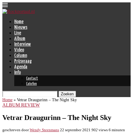
Home
Nieuws
Live
Album
Interview
Video
Column
Prijsvraag
Agenda
Info
Contact
Colofon
Zoeken
Home
»
Vetrar Draugurinn – The Night Sky
ALBUM REVIEW
Vetrar Draugurinn – The Night Sky
geschreven door
Wendy Steenmans
22 september 2021
902
views
6 minuten