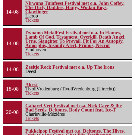
Nirwana Tuinfeest Festival met o.a. John Coffey,
The Dirty Daddies, Hiqpy, Wodan Boys,
14-08
Clawfinger
Lierop
Tickets
Dynamo MetalFest Festival met o.a. In Flames,
Lamb Of God, Testament, Overkill, Death Angel,
Urne, Slaughter To Prevail, Fit For An Autopsy,
14-08
Amorphis, Insanity Alert, Primus, Necrot
Eindhoven
Tickets
Zeeltje Rock Festival met o.a. Up The Irons
14-08
Deest
Alcest
18-08
TivoliVredenburg (TivoliVredenburg (Utrecht))
Tickets
Cabaret Vert Festival met o.a. Nick Cave & the
Bad Seeds, Deftones, Body Count feat. Ice-T
20-08
Charleville-Mézières
Tickets
Pukkelpop Festival met o.a. Deftones, The Hives,