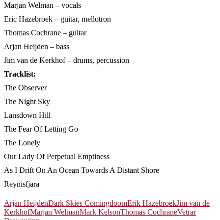
Marjan Welman – vocals
Eric Hazebroek – guitar, mellotron
Thomas Cochrane – guitar
Arjan Heijden – bass
Jim van de Kerkhof – drums, percussion
Tracklist:
The Observer
The Night Sky
Lansdown Hill
The Fear Of Letting Go
The Lonely
Our Lady Of Perpetual Emptiness
As I Drift On An Ocean Towards A Distant Shore
Reynisfjara
Arjan Heijden
Dark Skies Coming
doom
Erik Hazebroek
Jim van de
Kerkhof
Marjan Welman
Mark Kelson
Thomas Cochrane
Vetrar