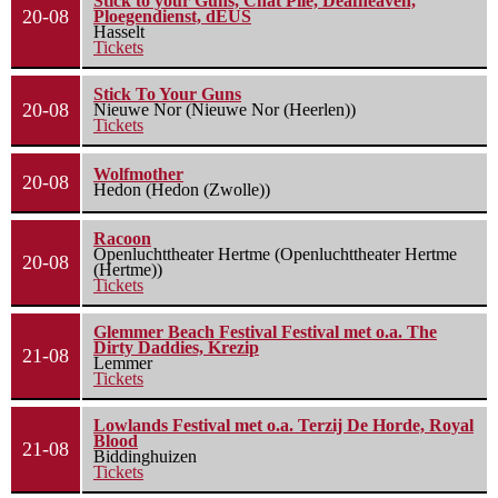
Stick to your Guns, Chat Pile, Deafheaven,
20-08
Ploegendienst, dEUS
Hasselt
Tickets
Stick To Your Guns
20-08
Nieuwe Nor (Nieuwe Nor (Heerlen))
Tickets
Wolfmother
20-08
Hedon (Hedon (Zwolle))
Racoon
Openluchttheater Hertme (Openluchttheater Hertme
20-08
(Hertme))
Tickets
Glemmer Beach Festival Festival met o.a. The
Dirty Daddies, Krezip
21-08
Lemmer
Tickets
Lowlands Festival met o.a. Terzij De Horde, Royal
Blood
21-08
Biddinghuizen
Tickets