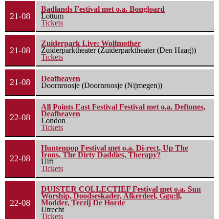
Badlands Festival met o.a. Bongloard
21-08
Lottum
Tickets
Zuiderpark Live: Wolfmother
21-08
Zuiderparktheater (Zuiderparktheater (Den Haag))
Tickets
Deafheaven
21-08
Doornroosje (Doornroosje (Nijmegen))
All Points East Festival Festival met o.a. Deftones,
Deafheaven
22-08
London
Tickets
Huntenpop Festival met o.a. Di-rect, Up The
Irons, The Dirty Daddies, Therapy?
22-08
Ulft
Tickets
DUISTER COLLECTIEF Festival met o.a. Sun
Worship, Doodseskader, Alkerdeel, Ggu:ll,
22-08
Modder, Terzij De Horde
Utrecht
Tickets