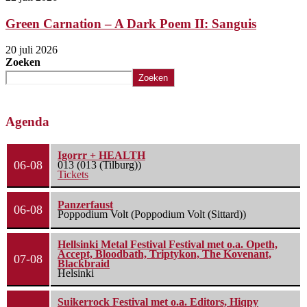
Green Carnation – A Dark Poem II: Sanguis
20 juli 2026
Zoeken
Zoeken
Agenda
Igorrr + HEALTH
06-08
013 (013 (Tilburg))
Tickets
Panzerfaust
06-08
Poppodium Volt (Poppodium Volt (Sittard))
Hellsinki Metal Festival Festival met o.a. Opeth,
Accept, Bloodbath, Triptykon, The Kovenant,
07-08
Blackbraid
Helsinki
Suikerrock Festival met o.a. Editors, Hiqpy