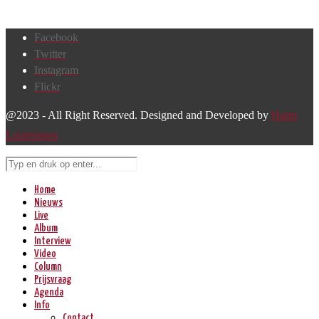
Facebook
Twitter
Instagram
Flickr
@2023 - All Right Reserved. Designed and Developed by
Harm
Lourenssen
Home
Nieuws
Live
Album
Interview
Video
Column
Prijsvraag
Agenda
Info
Contact