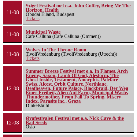
Sziget Festival met o.a. John Coffey, Bring Me The
Horizon, Health
11-08
Óbudai Eiland, Budapest
Tickets
Municipal Waste
11-08
Cafe Calluna (Cafe Calluna (Ommen))
Wolves In The Throne Room
11-08
TivoliVredenburg (TivoliVredenburg (Utrecht))
Tickets
Summer Breeze Festival met o.a. In Flames, Arch
Enemy, Saxon, Lamb Of God, Alestorm, The
Ghost Inside, Testament, Amorphis, Paleface
Swiss, Alcest, Orbit Culture, Northlane,
12-08
Deafheaven, Future Palace, Blackbraid, Der Weg
Einer Freiheit, Alien Ant Farm, Municipal Waste,
Thundermother, From Fall To Spring, Misery
Index, Parasite inc., Groza
Dinkelsbühl
Øyafestivalen Festival met o.a. Nick Cave & the
12-08
Bad Seeds
Oslo