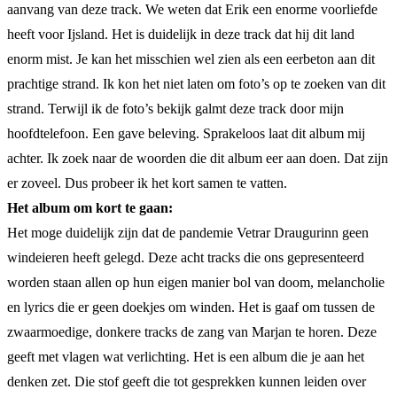
aanvang van deze track. We weten dat Erik een enorme voorliefde
heeft voor Ijsland. Het is duidelijk in deze track dat hij dit land
enorm mist. Je kan het misschien wel zien als een eerbeton aan dit
prachtige strand. Ik kon het niet laten om foto’s op te zoeken van dit
strand. Terwijl ik de foto’s bekijk galmt deze track door mijn
hoofdtelefoon. Een gave beleving. Sprakeloos laat dit album mij
achter. Ik zoek naar de woorden die dit album eer aan doen. Dat zijn
er zoveel. Dus probeer ik het kort samen te vatten.
Het album om kort te gaan:
Het moge duidelijk zijn dat de pandemie Vetrar Draugurinn geen
windeieren heeft gelegd. Deze acht tracks die ons gepresenteerd
worden staan allen op hun eigen manier bol van doom, melancholie
en lyrics die er geen doekjes om winden. Het is gaaf om tussen de
zwaarmoedige, donkere tracks de zang van Marjan te horen. Deze
geeft met vlagen wat verlichting. Het is een album die je aan het
denken zet. Die stof geeft die tot gesprekken kunnen leiden over