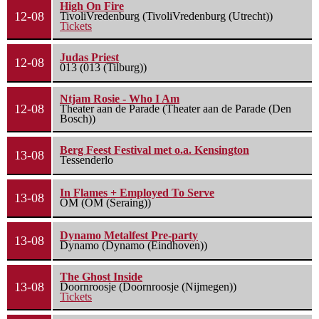
High On Fire
12-08
TivoliVredenburg (TivoliVredenburg (Utrecht))
Tickets
Judas Priest
12-08
013 (013 (Tilburg))
Ntjam Rosie - Who I Am
12-08
Theater aan de Parade (Theater aan de Parade (Den
Bosch))
Berg Feest Festival met o.a. Kensington
13-08
Tessenderlo
In Flames + Employed To Serve
13-08
OM (OM (Seraing))
Dynamo Metalfest Pre-party
13-08
Dynamo (Dynamo (Eindhoven))
The Ghost Inside
13-08
Doornroosje (Doornroosje (Nijmegen))
Tickets