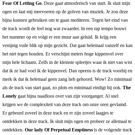
Fear Of Letting Go
. Deze gaat atmosferisch van start. Ik sluit mijn
ogen en laat mij meevoeren op de golven van muziek. Je zou deze
bijna kunnen gebruiken om te gaan mediteren. Tegen het eind van
de track wordt de feel nog wat zwaarder. In een rap tempo bouwt
het nummer op en volgt er een muur aan geluid. Ik krijg een
venijnig vuile blik op mijn gezicht. Dat gaat helemaal vanzelf en kan
het niet tegen houden. Er verschijnt meters hoge kippenvel over
mijn hele lichaam. Zelfs in de kleinste spleetjes waar ik niet van wist
dat ik ze had voel ik de kippenvel. Dan opeens is de track voorbij en
merk ik dat ik helemaal geen zang heb gehoord. Wow! Zo minimaal
als de track van start gaat, zo plots en minimaal eindigt hij ook.
The
Lonely
gaat bijna naadloos over van zijn voorganger. Al snel
krijgen we de complexiteit van deze track om onze oren gevlamd.
Er gebeurd zoveel in deze track en er zijn zoveel laagjes te
ontdekken in deze track. Ik sluit mijn ogen en probeer ze allemaal te
ontdekken.
Our lady Of Perpetual Emptiness
is de volgende track