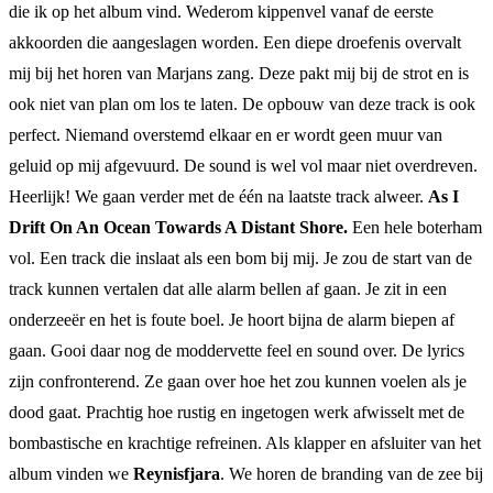
die ik op het album vind. Wederom kippenvel vanaf de eerste
akkoorden die aangeslagen worden. Een diepe droefenis overvalt
mij bij het horen van Marjans zang. Deze pakt mij bij de strot en is
ook niet van plan om los te laten. De opbouw van deze track is ook
perfect. Niemand overstemd elkaar en er wordt geen muur van
geluid op mij afgevuurd. De sound is wel vol maar niet overdreven.
Heerlijk! We gaan verder met de één na laatste track alweer.
As I
Drift On An Ocean Towards A Distant Shore.
Een hele boterham
vol. Een track die inslaat als een bom bij mij. Je zou de start van de
track kunnen vertalen dat alle alarm bellen af gaan. Je zit in een
onderzeeër en het is foute boel. Je hoort bijna de alarm biepen af
gaan. Gooi daar nog de moddervette feel en sound over. De lyrics
zijn confronterend. Ze gaan over hoe het zou kunnen voelen als je
dood gaat. Prachtig hoe rustig en ingetogen werk afwisselt met de
bombastische en krachtige refreinen. Als klapper en afsluiter van het
album vinden we
Reynisfjara
. We horen de branding van de zee bij