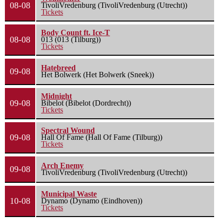
08-08
TivoliVredenburg (TivoliVredenburg (Utrecht))
Tickets
Body Count ft. Ice-T
08-08
013 (013 (Tilburg))
Tickets
Hatebreed
09-08
Het Bolwerk (Het Bolwerk (Sneek))
Midnight
09-08
Bibelot (Bibelot (Dordrecht))
Tickets
Spectral Wound
09-08
Hall Of Fame (Hall Of Fame (Tilburg))
Tickets
Arch Enemy
09-08
TivoliVredenburg (TivoliVredenburg (Utrecht))
Municipal Waste
10-08
Dynamo (Dynamo (Eindhoven))
Tickets