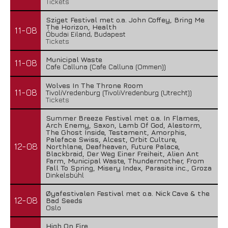
Tickets
Sziget Festival met o.a. John Coffey, Bring Me
The Horizon, Health
11-08
Óbudai Eiland, Budapest
Tickets
Municipal Waste
11-08
Cafe Calluna (Cafe Calluna (Ommen))
Wolves In The Throne Room
11-08
TivoliVredenburg (TivoliVredenburg (Utrecht))
Tickets
Summer Breeze Festival met o.a. In Flames,
Lunatic Soul – Transition II
Arch Enemy, Saxon, Lamb Of God, Alestorm,
The Ghost Inside, Testament, Amorphis,
29 juli 2026
Paleface Swiss, Alcest, Orbit Culture,
12-08
Northlane, Deafheaven, Future Palace,
Blackbraid, Der Weg Einer Freiheit, Alien Ant
Farm, Municipal Waste, Thundermother, From
Fall To Spring, Misery Index, Parasite inc., Groza
Dinkelsbühl
Øyafestivalen Festival met o.a. Nick Cave & the
12-08
Bad Seeds
Oslo
High On Fire