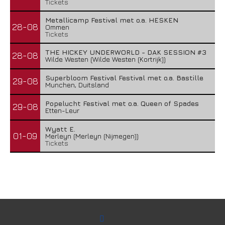
Tickets
Metallicamp Festival met o.a. HESKEN
28-08
Ommen
Tickets
THE HICKEY UNDERWORLD - DAK SESSION #3
28-08
Wilde Westen (Wilde Westen (Kortrijk))
Superbloom Festival Festival met o.a. Bastille
29-08
Munchen, Duitsland
Popelucht Festival met o.a. Queen of Spades
29-08
Etten-Leur
Wyatt E.
01-09
Merleyn (Merleyn (Nijmegen))
Tickets