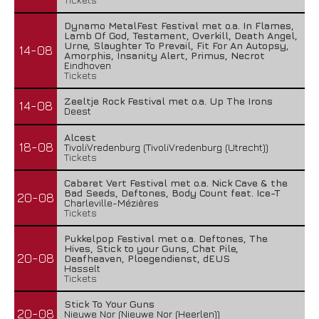
Waterparks – Jinx
Dynamo MetalFest Festival met o.a. In Flames,
26 juli 2026
Lamb Of God, Testament, Overkill, Death Angel,
Urne, Slaughter To Prevail, Fit For An Autopsy,
14-08
Amorphis, Insanity Alert, Primus, Necrot
Eindhoven
Tickets
Zeeltje Rock Festival met o.a. Up The Irons
14-08
Deest
Alcest
18-08
TivoliVredenburg (TivoliVredenburg (Utrecht))
Tickets
Cabaret Vert Festival met o.a. Nick Cave & the
Bad Seeds, Deftones, Body Count feat. Ice-T
20-08
Charleville-Mézières
Tickets
Pukkelpop Festival met o.a. Deftones, The
Wailin’ Storms – The Arsonist
Hives, Stick to your Guns, Chat Pile,
20-08
Deafheaven, Ploegendienst, dEUS
Hasselt
26 juli 2026
Tickets
Stick To Your Guns
20-08
Nieuwe Nor (Nieuwe Nor (Heerlen))