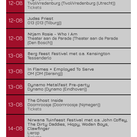
12-08
TivoliVredenburg (TivoliVredenburg (Utrecht))
Tickets
Judas Priest
12-08
013 (013 (Tilburg))
Ntjam Rosie - Who I Am
12-08
Theater aan de Parade (Theater aan de Parade
Boneripper – Radiant In Ruin
(Den Bosch))
27 juli 2026
Berg Feest Festival met o.a. Kensington
13-08
Tessenderlo
In Flames + Employed To Serve
13-08
OM (OM (Seraing))
Dynamo Metalfest Pre-party
13-08
Dynamo (Dynamo (Eindhoven))
The Ghost Inside
13-08
Doornroosje (Doornroosje (Nijmegen))
Tickets
Nirwana Tuinfeest Festival met o.a. John Coffey,
The Dirty Daddies, Hiqpy, Wodan Boys,
14-08
Clawfinger
Lierop
Tickets