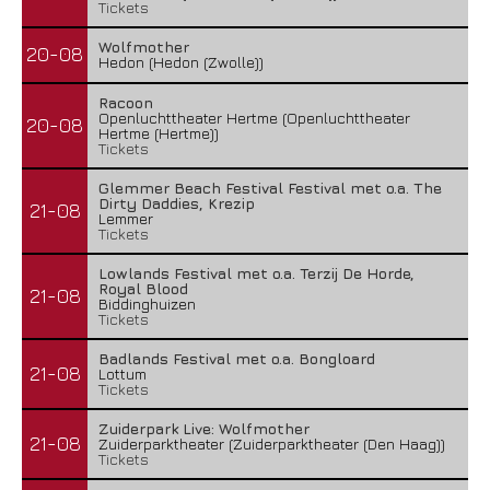
Tickets
Wolfmother
20-08
Hedon (Hedon (Zwolle))
Racoon
Openluchttheater Hertme (Openluchttheater
20-08
Hertme (Hertme))
Tickets
Glemmer Beach Festival Festival met o.a. The
Dirty Daddies, Krezip
21-08
Lemmer
Tickets
The Fifth Alliance – Stenahoria
Lowlands Festival met o.a. Terzij De Horde,
Royal Blood
22 juli 2026
21-08
Biddinghuizen
Tickets
Badlands Festival met o.a. Bongloard
21-08
Lottum
Tickets
Zuiderpark Live: Wolfmother
21-08
Zuiderparktheater (Zuiderparktheater (Den Haag))
Tickets