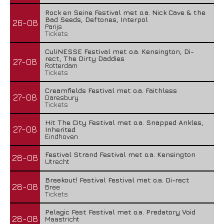
Green Carnation – A Dark Poem II: Sanguis
Rock en Seine Festival met o.a. Nick Cave & the
20 juli 2026
Bad Seeds, Deftones, Interpol
26-08
Parijs
Tickets
CuliNESSE Festival met o.a. Kensington, Di-
rect, The Dirty Daddies
27-08
Rotterdam
Tickets
Creamfields Festival met o.a. Faithless
27-08
Daresbury
Tickets
Hit The City Festival met o.a. Snapped Ankles,
27-08
Inherited
Eindhoven
Festival Strand Festival met o.a. Kensington
28-08
Utrecht
Breekout! Festival Festival met o.a. Di-rect
28-08
Bree
Tickets
Pelagic Fest Festival met o.a. Predatory Void
28-08
Maastricht