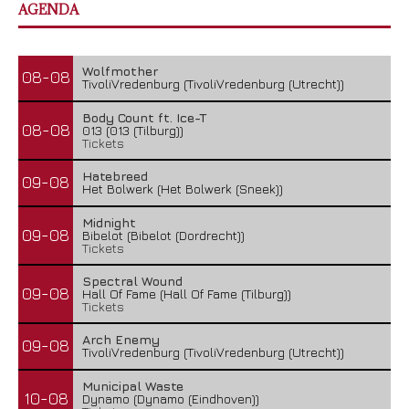
AGENDA
The Iron Roses – Molotov Nights
5 augustus 2026
Wolfmother
08-08
TivoliVredenburg (TivoliVredenburg (Utrecht))
Body Count ft. Ice-T
08-08
013 (013 (Tilburg))
Tickets
Hatebreed
09-08
Het Bolwerk (Het Bolwerk (Sneek))
Midnight
09-08
Bibelot (Bibelot (Dordrecht))
Tickets
Spectral Wound
09-08
Hall Of Fame (Hall Of Fame (Tilburg))
Tickets
Combichrist – The Venom In The Mouth Of...
Arch Enemy
09-08
1 augustus 2026
TivoliVredenburg (TivoliVredenburg (Utrecht))
Municipal Waste
10-08
Dynamo (Dynamo (Eindhoven))