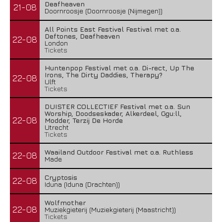
Deafheaven
21-08
Doornroosje (Doornroosje (Nijmegen))
All Points East Festival Festival met o.a.
Deftones, Deafheaven
22-08
London
Tickets
Gallon – A Spell Called Reality
Huntenpop Festival met o.a. Di-rect, Up The
Irons, The Dirty Daddies, Therapy?
22 juli 2026
22-08
Ulft
Tickets
DUISTER COLLECTIEF Festival met o.a. Sun
Worship, Doodseskader, Alkerdeel, Ggu:ll,
22-08
Modder, Terzij De Horde
Utrecht
Tickets
Waailand Outdoor Festival met o.a. Ruthless
22-08
Made
Cryptosis
22-08
Iduna (Iduna (Drachten))
Wolfmother
22-08
Muziekgieterij (Muziekgieterij (Maastricht))
Tickets