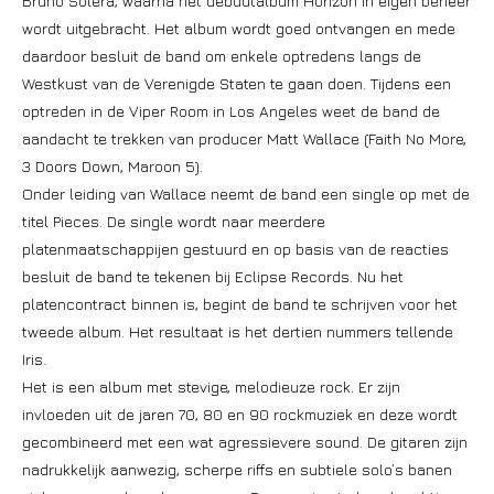
Bruno Solera, waarna het debuutalbum Horizon in eigen beheer
wordt uitgebracht. Het album wordt goed ontvangen en mede
daardoor besluit de band om enkele optredens langs de
Westkust van de Verenigde Staten te gaan doen. Tijdens een
optreden in de Viper Room in Los Angeles weet de band de
aandacht te trekken van producer Matt Wallace (Faith No More,
3 Doors Down, Maroon 5).
Onder leiding van Wallace neemt de band een single op met de
titel Pieces. De single wordt naar meerdere
platenmaatschappijen gestuurd en op basis van de reacties
besluit de band te tekenen bij Eclipse Records. Nu het
platencontract binnen is, begint de band te schrijven voor het
tweede album. Het resultaat is het dertien nummers tellende
Iris.
Het is een album met stevige, melodieuze rock. Er zijn
invloeden uit de jaren 70, 80 en 90 rockmuziek en deze wordt
gecombineerd met een wat agressievere sound. De gitaren zijn
nadrukkelijk aanwezig, scherpe riffs en subtiele solo’s banen