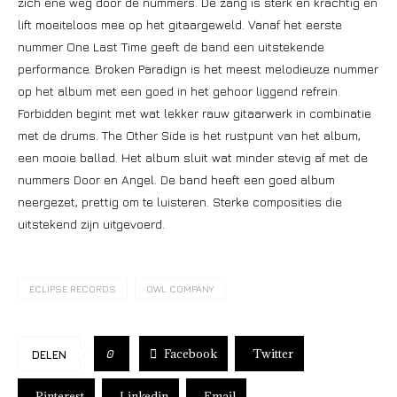
zich ene weg door de nummers. De zang is sterk en krachtig en
lift moeiteloos mee op het gitaargeweld. Vanaf het eerste
nummer One Last Time geeft de band een uitstekende
performance. Broken Paradign is het meest melodieuze nummer
op het album met een goed in het gehoor liggend refrein.
Forbidden begint met wat lekker rauw gitaarwerk in combinatie
met de drums. The Other Side is het rustpunt van het album,
een mooie ballad. Het album sluit wat minder stevig af met de
nummers Door en Angel. De band heeft een goed album
neergezet, prettig om te luisteren. Sterke composities die
uitstekend zijn uitgevoerd.
ECLIPSE RECORDS
OWL COMPANY
Facebook
Twitter
0
DELEN
Pinterest
Linkedin
Email