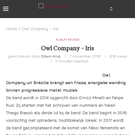
Home
»
Owl Company – Iris
ALBUM REVIEW
Owl Company – Iris
geschreven door
Edwin Knip
7 november 2018
618
views
2 minuten leestijd
Owl
Company uit Brazilie brengt een frisse, energieke wending
binnen progressieve metal muziek.
De band wordt in 2014 opgericht door Enrico Minelli en Felipe
Ruiz. Zij starten met het schrijven van nummers en halen
Thaigo Biasoli als derde lid bij de band. De band begint in 2016
voorzichtig met optredens, hoofdzakelijk lokaal. In 2017 wordt
de band gecompleteerd met de komst van Fabio Yamamoto en