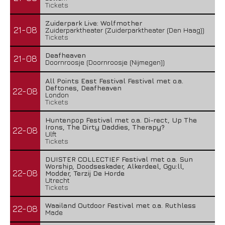
Tickets
Zuiderpark Live: Wolfmother
21-08
Zuiderparktheater (Zuiderparktheater (Den Haag))
Tickets
Deafheaven
21-08
Doornroosje (Doornroosje (Nijmegen))
All Points East Festival Festival met o.a.
Deftones, Deafheaven
22-08
London
Tickets
Huntenpop Festival met o.a. Di-rect, Up The
Irons, The Dirty Daddies, Therapy?
22-08
Ulft
Tickets
DUISTER COLLECTIEF Festival met o.a. Sun
Worship, Doodseskader, Alkerdeel, Ggu:ll,
22-08
Modder, Terzij De Horde
Utrecht
Tickets
Waailand Outdoor Festival met o.a. Ruthless
22-08
Made