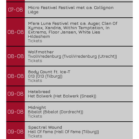
Micro Festival Festival met o.a. Collignon
07-08
Liège
M'era Luna Festival met o.a. Auger, Clan Of
Xymox, Xandria, Within Temptation, In
08-08
Extremo, Floor Jansen, White Lies
Hildesheim
Tickets
Wolfmother
08-08
TivoliVredenburg (TivoliVredenburg (Utrecht))
Tickets
Body Count ft. Ice-T
08-08
013 (013 (Tilburg))
Tickets
Hatebreed
09-08
Het Bolwerk (Het Bolwerk (Sneek))
Midnight
09-08
Bibelot (Bibelot (Dordrecht))
Tickets
Spectral Wound
09-08
Hall Of Fame (Hall Of Fame (Tilburg))
Tickets