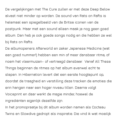
De vergelijkingen met The Cure zullen er met deze Deep Below
alvast niet minder op worden. De sound van Rats on Rafts is
helemaal een spiegelbeeld van de Britse iconen van de
postpunk. Maar met een sound alleen maak je nog geen goed
album. Dan heb je ook goede songs nodig en die hebben ze wel
bij Rats on Rafts.
De albumopeners Afterworld en zeker Japanese Medicine (wat
een goed nummer!) hebben een min of meer dansbaar ritme, of
noem het vleermuizen- of vertraagd dansbaar. Vanaf All These
Things beginnen de ritmes op het album evenwel echt te
slepen. In Hibernation levert dat een eerste hoogtepunt op,
doordat de traagheid en verstilling deze tracken de emoties die
erin hangen naar een hoger niveau tillen. Daarna volgt
Voiceprint en daar werkt de magie minder, hoewel de
ingrediënten eigenlijk dezelfde zijn.
In het promopraatje bij dit album worden namen als Cocteau
Twins en Slowdive gedropt als inspiratie. Die vind ik wat moeilijk