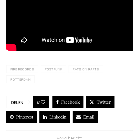
FIRE RECORDS
POSTPUNK
RATS ON RAFTS
ROTTERDAM
Facebook
Twitter
0
DELEN
Pinterest
Linkedin
Email
vorig bericht