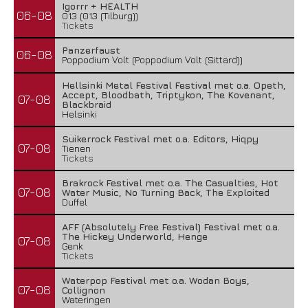
Igorrr + HEALTH
06-08
013 (013 (Tilburg))
Tickets
Panzerfaust
06-08
Poppodium Volt (Poppodium Volt (Sittard))
Hellsinki Metal Festival Festival met o.a. Opeth,
Accept, Bloodbath, Triptykon, The Kovenant,
07-08
Blackbraid
Helsinki
Suikerrock Festival met o.a. Editors, Hiqpy
07-08
Tienen
Tickets
Brakrock Festival met o.a. The Casualties, Hot
07-08
Water Music, No Turning Back, The Exploited
Duffel
AFF (Absolutely Free Festival) Festival met o.a.
The Hickey Underworld, Henge
07-08
Genk
Tickets
Waterpop Festival met o.a. Wodan Boys,
07-08
Collignon
Wateringen