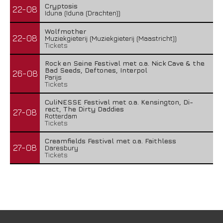
Cryptosis
22-08
Iduna (Iduna (Drachten))
Wolfmother
22-08
Muziekgieterij (Muziekgieterij (Maastricht))
Tickets
Rock en Seine Festival met o.a. Nick Cave & the
Bad Seeds, Deftones, Interpol
26-08
Parijs
Tickets
CuliNESSE Festival met o.a. Kensington, Di-
rect, The Dirty Daddies
27-08
Rotterdam
Tickets
Creamfields Festival met o.a. Faithless
27-08
Daresbury
Tickets