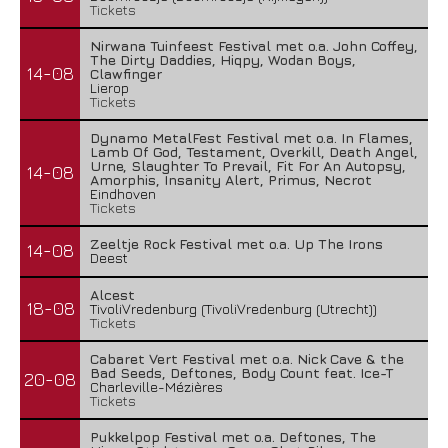
Tickets
Nirwana Tuinfeest Festival met o.a. John Coffey,
The Dirty Daddies, Hiqpy, Wodan Boys,
14-08
Clawfinger
Lierop
Tickets
Dynamo MetalFest Festival met o.a. In Flames,
Lamb Of God, Testament, Overkill, Death Angel,
Urne, Slaughter To Prevail, Fit For An Autopsy,
14-08
Amorphis, Insanity Alert, Primus, Necrot
Eindhoven
Tickets
Zeeltje Rock Festival met o.a. Up The Irons
14-08
Deest
Alcest
18-08
TivoliVredenburg (TivoliVredenburg (Utrecht))
Tickets
Cabaret Vert Festival met o.a. Nick Cave & the
Bad Seeds, Deftones, Body Count feat. Ice-T
20-08
Charleville-Mézières
Tickets
Pukkelpop Festival met o.a. Deftones, The