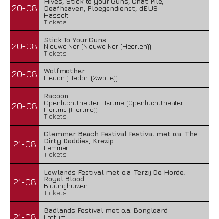
Hives, Stick to your Guns, Chat Pile,
20-08
Deafheaven, Ploegendienst, dEUS
Hasselt
Tickets
Stick To Your Guns
20-08
Nieuwe Nor (Nieuwe Nor (Heerlen))
Tickets
Wolfmother
20-08
Hedon (Hedon (Zwolle))
Racoon
Openluchttheater Hertme (Openluchttheater
20-08
Hertme (Hertme))
Tickets
Glemmer Beach Festival Festival met o.a. The
Dirty Daddies, Krezip
21-08
Lemmer
Tickets
Lowlands Festival met o.a. Terzij De Horde,
Royal Blood
21-08
Biddinghuizen
Tickets
Badlands Festival met o.a. Bongloard
21-08
Lottum