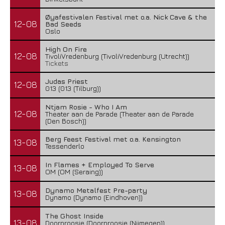
Øyafestivalen Festival met o.a. Nick Cave & the
12-08
Bad Seeds
Oslo
High On Fire
12-08
TivoliVredenburg (TivoliVredenburg (Utrecht))
Tickets
Judas Priest
12-08
013 (013 (Tilburg))
Ntjam Rosie - Who I Am
12-08
Theater aan de Parade (Theater aan de Parade
(Den Bosch))
Berg Feest Festival met o.a. Kensington
13-08
Tessenderlo
In Flames + Employed To Serve
13-08
OM (OM (Seraing))
Dynamo Metalfest Pre-party
13-08
Dynamo (Dynamo (Eindhoven))
The Ghost Inside
13-08
Doornroosje (Doornroosje (Nijmegen))