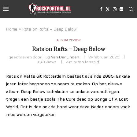
Home
»
Rats on Rafts – Deep Below
ALBUM REVIEW
Rats on Rafts – Deep Below
geschreven door
Filip Van Der Linden
24 februari 2025
643
views
2 minuten leestijd
Rats on Rafts uit Rotterdam bestaat al sinds 2005. Enkele
jaren later begonnen ze naam te maken. Op het nieuwe
album Deep Below schakelen ze enkele versnellingen
trager, een beetje zoals The Cure deed op Songs Of A Lost
World. Dat is dan ook de band waar deze Nederlanders vaak
mee worden vergeleken.