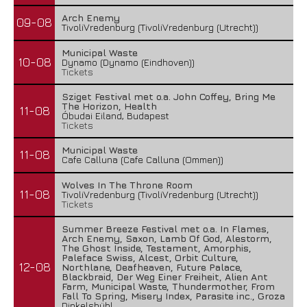
Arch Enemy
09-08
TivoliVredenburg (TivoliVredenburg (Utrecht))
Municipal Waste
10-08
Dynamo (Dynamo (Eindhoven))
Tickets
Sziget Festival met o.a. John Coffey, Bring Me
The Horizon, Health
11-08
Óbudai Eiland, Budapest
Tickets
Municipal Waste
11-08
Cafe Calluna (Cafe Calluna (Ommen))
Wolves In The Throne Room
11-08
TivoliVredenburg (TivoliVredenburg (Utrecht))
Tickets
Summer Breeze Festival met o.a. In Flames,
Arch Enemy, Saxon, Lamb Of God, Alestorm,
The Ghost Inside, Testament, Amorphis,
Paleface Swiss, Alcest, Orbit Culture,
12-08
Northlane, Deafheaven, Future Palace,
Blackbraid, Der Weg Einer Freiheit, Alien Ant
Farm, Municipal Waste, Thundermother, From
Fall To Spring, Misery Index, Parasite inc., Groza
Dinkelsbühl