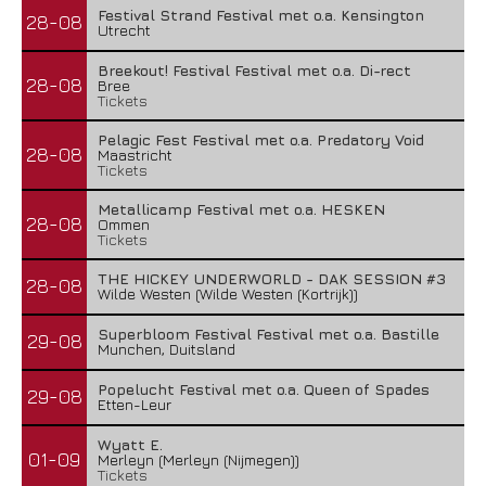
Festival Strand Festival met o.a. Kensington
28-08
Utrecht
Breekout! Festival Festival met o.a. Di-rect
28-08
Bree
Tickets
Pelagic Fest Festival met o.a. Predatory Void
28-08
Maastricht
Tickets
Metallicamp Festival met o.a. HESKEN
28-08
Ommen
Tickets
THE HICKEY UNDERWORLD - DAK SESSION #3
28-08
Wilde Westen (Wilde Westen (Kortrijk))
Superbloom Festival Festival met o.a. Bastille
29-08
Munchen, Duitsland
Popelucht Festival met o.a. Queen of Spades
29-08
Etten-Leur
Wyatt E.
01-09
Merleyn (Merleyn (Nijmegen))
Tickets