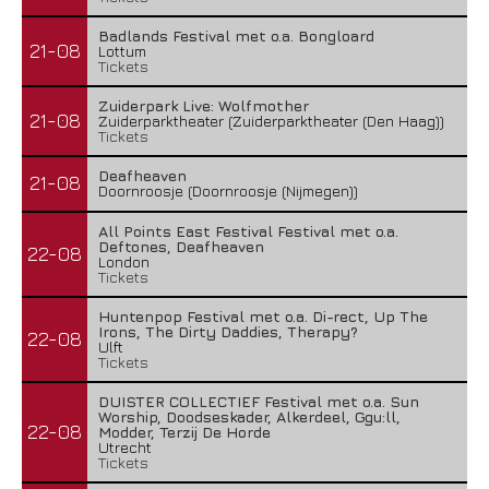
Badlands Festival met o.a. Bongloard
21-08
Lottum
Tickets
Zuiderpark Live: Wolfmother
21-08
Zuiderparktheater (Zuiderparktheater (Den Haag))
Tickets
Deafheaven
21-08
Doornroosje (Doornroosje (Nijmegen))
All Points East Festival Festival met o.a.
Deftones, Deafheaven
22-08
London
Tickets
Huntenpop Festival met o.a. Di-rect, Up The
Irons, The Dirty Daddies, Therapy?
22-08
Ulft
Tickets
DUISTER COLLECTIEF Festival met o.a. Sun
Worship, Doodseskader, Alkerdeel, Ggu:ll,
22-08
Modder, Terzij De Horde
Utrecht
Tickets