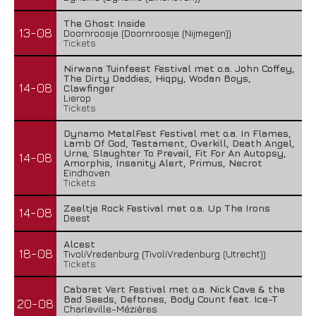
The Ghost Inside
13-08
Doornroosje (Doornroosje (Nijmegen))
Tickets
Nirwana Tuinfeest Festival met o.a. John Coffey,
The Dirty Daddies, Hiqpy, Wodan Boys,
14-08
Clawfinger
Lierop
Tickets
Dynamo MetalFest Festival met o.a. In Flames,
Lamb Of God, Testament, Overkill, Death Angel,
Urne, Slaughter To Prevail, Fit For An Autopsy,
14-08
Amorphis, Insanity Alert, Primus, Necrot
Eindhoven
Tickets
Zeeltje Rock Festival met o.a. Up The Irons
14-08
Deest
Alcest
18-08
TivoliVredenburg (TivoliVredenburg (Utrecht))
Tickets
Cabaret Vert Festival met o.a. Nick Cave & the
Bad Seeds, Deftones, Body Count feat. Ice-T
20-08
Charleville-Mézières