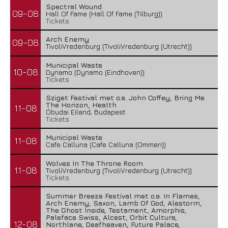
Spectral Wound
09-08
Hall Of Fame (Hall Of Fame (Tilburg))
Tickets
Arch Enemy
09-08
TivoliVredenburg (TivoliVredenburg (Utrecht))
Municipal Waste
10-08
Dynamo (Dynamo (Eindhoven))
Tickets
Sziget Festival met o.a. John Coffey, Bring Me
The Horizon, Health
11-08
Óbudai Eiland, Budapest
Tickets
Municipal Waste
11-08
Cafe Calluna (Cafe Calluna (Ommen))
Wolves In The Throne Room
11-08
TivoliVredenburg (TivoliVredenburg (Utrecht))
Tickets
Summer Breeze Festival met o.a. In Flames,
Arch Enemy, Saxon, Lamb Of God, Alestorm,
The Ghost Inside, Testament, Amorphis,
Paleface Swiss, Alcest, Orbit Culture,
12-08
Northlane, Deafheaven, Future Palace,