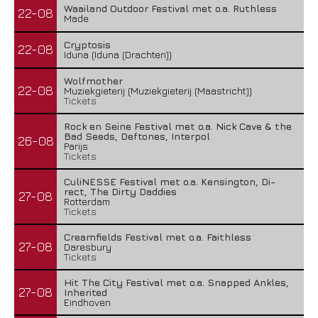
Waailand Outdoor Festival met o.a. Ruthless
22-08
Made
Cryptosis
22-08
Iduna (Iduna (Drachten))
Wolfmother
22-08
Muziekgieterij (Muziekgieterij (Maastricht))
Tickets
Rock en Seine Festival met o.a. Nick Cave & the
Bad Seeds, Deftones, Interpol
26-08
Parijs
Tickets
CuliNESSE Festival met o.a. Kensington, Di-
rect, The Dirty Daddies
27-08
Rotterdam
Tickets
Creamfields Festival met o.a. Faithless
27-08
Daresbury
Tickets
Hit The City Festival met o.a. Snapped Ankles,
27-08
Inherited
Eindhoven