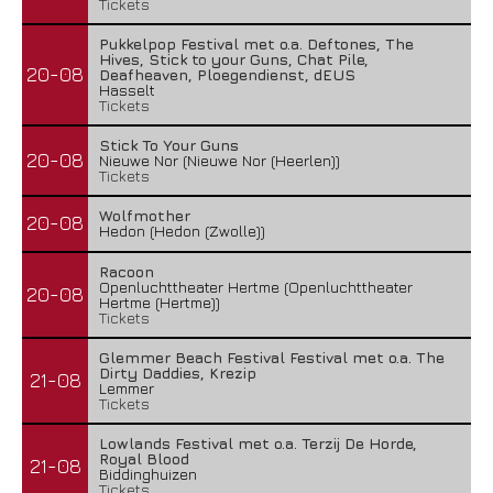
Tickets
Pukkelpop Festival met o.a. Deftones, The
Hives, Stick to your Guns, Chat Pile,
20-08
Deafheaven, Ploegendienst, dEUS
Hasselt
Tickets
Stick To Your Guns
20-08
Nieuwe Nor (Nieuwe Nor (Heerlen))
Tickets
Wolfmother
20-08
Hedon (Hedon (Zwolle))
Racoon
Openluchttheater Hertme (Openluchttheater
20-08
Hertme (Hertme))
Tickets
Glemmer Beach Festival Festival met o.a. The
Dirty Daddies, Krezip
21-08
Lemmer
Tickets
Lowlands Festival met o.a. Terzij De Horde,
Royal Blood
21-08
Biddinghuizen
Tickets