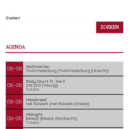
Zoeken
ZOEKEN
AGENDA
Wolfmother
08-08
TivoliVredenburg (TivoliVredenburg (Utrecht))
Body Count ft. Ice-T
08-08
013 (013 (Tilburg))
Tickets
Hatebreed
09-08
Het Bolwerk (Het Bolwerk (Sneek))
Midnight
09-08
Bibelot (Bibelot (Dordrecht))
Tickets