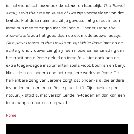
is melancholisch maar ook dansbaar en feestelijk.
The Tsarist
Army
,
Hold the Line
en
Muse of Fire
zijn voorbeelden van dat
laatste. Met deze nummers zit je gevoelsmatig direct in een
Ierse pub mee te zingen met de locals. Opener
Upon the
Emerald Isle
zou het goed doen op elk middeleeuws feestje.
Give your Hearts to the Hawks
en
My White Rose
(met op de
achtergrond vrouwenzang) zijn een mooie samensmelting van
het traditionele Rome geluid en Ierse folk. Met dank aan de
extra toegevoegde instrumenten zoals viool, bodhran en banjo
klinkt de plaat anders dan het reguliere werk van Rome. De
herkenbare zang van Jerome zorgt dat ondanks al die andere
invloeden het een echte Rome plaat blijft. Zijn muziek speelt
natuurlijk altijd al met verschillende invloeden en dan kan een
Ierse aanpak daar ook nog wel bij.
Rome