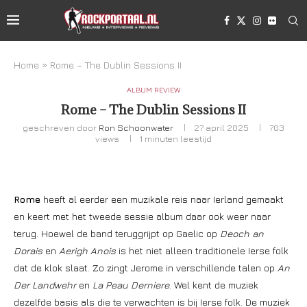
Home
»
Rome – The Dublin Sessions II
ALBUM REVIEW
Rome – The Dublin Sessions II
geschreven door
Ron Schoonwater
27 april 2025
703
views
1 minuten leestijd
Rome
heeft al eerder een muzikale reis naar Ierland gemaakt
en keert met het tweede sessie album daar ook weer naar
terug. Hoewel de band teruggrijpt op Gaelic op
Deoch an
Dorais
en
Aerigh Anois
is het niet alleen traditionele Ierse folk
dat de klok slaat. Zo zingt Jerome in verschillende talen op
An
Der Landwehr
en
La Peau Derniere
. Wel kent de muziek
dezelfde basis als die te verwachten is bij Ierse folk. De muziek