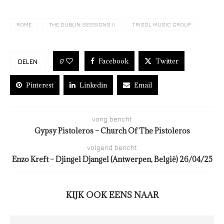
ROME
THE DUBLIN SESSIONS II
TRISOL MUSIC GROUP
Facebook
Twitter
0
DELEN
Pinterest
Linkedin
Email
vorig bericht
Gypsy Pistoleros – Church Of The Pistoleros
volgend bericht
Enzo Kreft – Djingel Djangel (Antwerpen, België) 26/04/25
KIJK OOK EENS NAAR