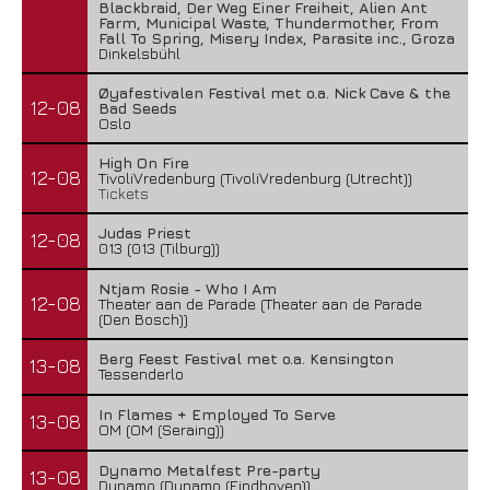
Blackbraid, Der Weg Einer Freiheit, Alien Ant
Farm, Municipal Waste, Thundermother, From
Fall To Spring, Misery Index, Parasite inc., Groza
Dinkelsbühl
Øyafestivalen Festival met o.a. Nick Cave & the
12-08
Bad Seeds
Oslo
High On Fire
12-08
TivoliVredenburg (TivoliVredenburg (Utrecht))
Tickets
Judas Priest
12-08
013 (013 (Tilburg))
Ntjam Rosie - Who I Am
12-08
Theater aan de Parade (Theater aan de Parade
(Den Bosch))
Berg Feest Festival met o.a. Kensington
13-08
Tessenderlo
In Flames + Employed To Serve
13-08
OM (OM (Seraing))
Dynamo Metalfest Pre-party
13-08
Dynamo (Dynamo (Eindhoven))