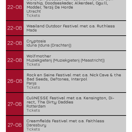
Worship, Doodseskader, Alkerdeel, Ggu:ll,
22-08
Modder, Terzij De Horde
Utrecht
Tickets
Waailand Outdoor Festival met o.a. Ruthless
22-08
Made
Cryptosis
22-08
Iduna (Iduna (Drachten))
Wolfmother
22-08
Muziekgieterij (Muziekgieterij (Maastricht))
Tickets
Rock en Seine Festival met o.a. Nick Cave & the
Bad Seeds, Deftones, Interpol
26-08
Parijs
Tickets
CuliNESSE Festival met o.a. Kensington, Di-
rect, The Dirty Daddies
27-08
Rotterdam
Tickets
Creamfields Festival met o.a. Faithless
27-08
Daresbury
Tickets