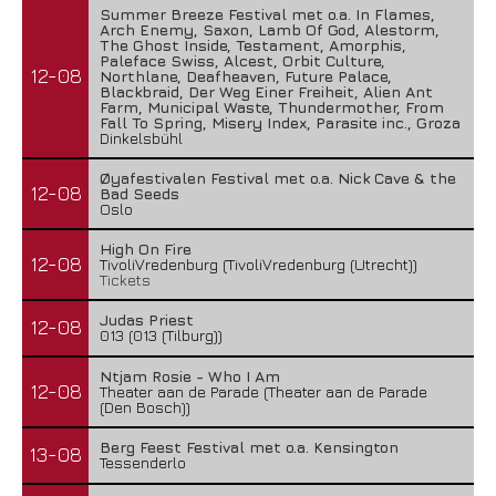
Summer Breeze Festival met o.a. In Flames,
Arch Enemy, Saxon, Lamb Of God, Alestorm,
The Ghost Inside, Testament, Amorphis,
Paleface Swiss, Alcest, Orbit Culture,
12-08
Northlane, Deafheaven, Future Palace,
Blackbraid, Der Weg Einer Freiheit, Alien Ant
Farm, Municipal Waste, Thundermother, From
Fall To Spring, Misery Index, Parasite inc., Groza
Dinkelsbühl
Øyafestivalen Festival met o.a. Nick Cave & the
12-08
Bad Seeds
Oslo
High On Fire
12-08
TivoliVredenburg (TivoliVredenburg (Utrecht))
Tickets
Judas Priest
12-08
013 (013 (Tilburg))
Ntjam Rosie - Who I Am
12-08
Theater aan de Parade (Theater aan de Parade
(Den Bosch))
Berg Feest Festival met o.a. Kensington
13-08
Tessenderlo