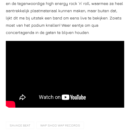
en de tegenwoordige high energy rock ‘n’ roll, waarmee ze heel
aantrekkelijk plaatmateriaal kunnen maken, maar buiten dat,
lijkt dit me bij uitstek een band om eens live te bekijken. Zoiets
moet van het podium knallen! Weer eentje om qua
concertagenda in de gaten te blijven houden.
SAVAGE BEAT
WAP SHOO WAP RECORDS