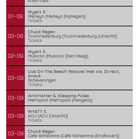
Etten-Leur
Wyatt E.
01-09
Merleyn (Merleyn (Nijmegen))
Tickets
Chuck Ragan
02-09
TivoliVredenburg (TivoliVredenburg (Utrecht))
Tickets
Wyatt E.
02-09
Musicon (Musicon (Den Haag))
Tickets
Live On The Beach Festival met o.a. Di-rect,
Anouk
03-09
Scheveningen
Tickets
Antimatter & Sleeping Pulse
03-09
Metropool (Metropool (Hengelo))
WYATT E.
03-09
ACU (ACU (Utrecht))
Tickets
Chuck Ragan
03-09
Café Wilhelmina (Café Wilhelmina (Eindhoven))