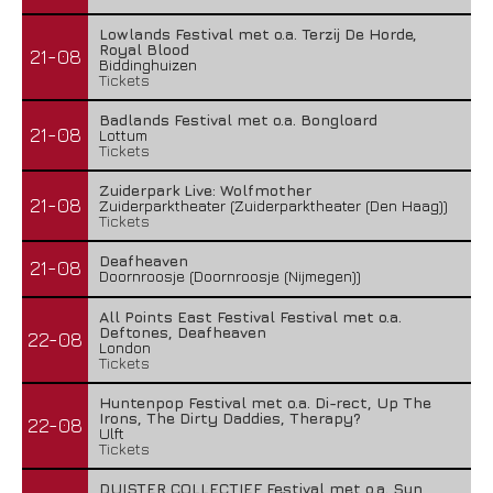
Lowlands Festival met o.a. Terzij De Horde,
Royal Blood
21-08
Biddinghuizen
Tickets
Badlands Festival met o.a. Bongloard
21-08
Lottum
Tickets
Zuiderpark Live: Wolfmother
21-08
Zuiderparktheater (Zuiderparktheater (Den Haag))
Tickets
Deafheaven
21-08
Doornroosje (Doornroosje (Nijmegen))
All Points East Festival Festival met o.a.
Deftones, Deafheaven
22-08
London
Tickets
Huntenpop Festival met o.a. Di-rect, Up The
Irons, The Dirty Daddies, Therapy?
22-08
Ulft
Tickets
DUISTER COLLECTIEF Festival met o.a. Sun