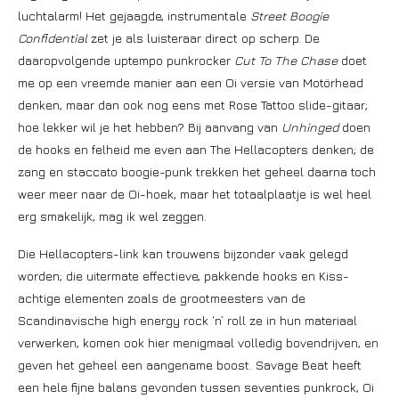
luchtalarm! Het gejaagde, instrumentale
Street Boogie
Confidential
zet je als luisteraar direct op scherp. De
daaropvolgende uptempo punkrocker
Cut To The Chase
doet
me op een vreemde manier aan een Oi versie van Motörhead
denken, maar dan ook nog eens met Rose Tattoo slide-gitaar;
hoe lekker wil je het hebben? Bij aanvang van
Unhinged
doen
de hooks en felheid me even aan The Hellacopters denken; de
zang en staccato boogie-punk trekken het geheel daarna toch
weer meer naar de Oi-hoek, maar het totaalplaatje is wel heel
erg smakelijk, mag ik wel zeggen.
Die Hellacopters-link kan trouwens bijzonder vaak gelegd
worden; die uitermate effectieve, pakkende hooks en Kiss-
achtige elementen zoals de grootmeesters van de
Scandinavische high energy rock ‘n’ roll ze in hun materiaal
verwerken, komen ook hier menigmaal volledig bovendrijven, en
geven het geheel een aangename boost. Savage Beat heeft
een hele fijne balans gevonden tussen seventies punkrock, Oi