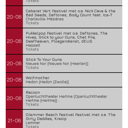
Tickets
Cabaret Vert Festival met o.a. Nick Cave & the
Bad Seeds, Deftones, Body Count feat. Ice-T
20-08
Charleville-Mézières
Tickets
Pukkelpop Festival met o.a. Deftones, The
Hives, Stick to your Guns, Chat Pile,
20-08
Deafheaven, Ploegendienst, dEUS
Hasselt
Tickets
Stick To Your Guns
20-08
Nieuwe Nor (Nieuwe Nor (Heerlen))
Tickets
Wolfmother
20-08
Hedon (Hedon (Zwolle))
Racoon
Openluchttheater Hertme (Openluchttheater
20-08
Hertme (Hertme))
Tickets
Glemmer Beach Festival Festival met o.a. The
Dirty Daddies, Krezip
21-08
Lemmer
Tickets