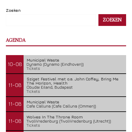
Zoeken
ZOEKEN
AGENDA
Municipal Waste
10-08
Dynamo (Dynamo (Eindhoven))
Tickets
Sziget Festival met o.a. John Coffey, Bring Me
The Horizon, Health
11-08
Óbudai Eiland, Budapest
Tickets
Municipal Waste
11-08
Cafe Calluna (Cafe Calluna (Ommen))
Wolves In The Throne Room
11-08
TivoliVredenburg (TivoliVredenburg (Utrecht))
Tickets