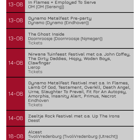
In Flames + Employed To Serve
13-08
OM (OM (Seraing))
Dynamo Metalfest Pre-party
13-08
Dynamo (Dynamo (Eindhoven))
The Ghost Inside
13-08
Doornroosje (Doornroosje (Nijmegen))
Tickets
Nirwana Tuinfeest Festival met o.a. John Coffey,
The Dirty Daddies, Hiqpy, Wodan Boys,
14-08
Clawfinger
Lierop
Tickets
Dynamo MetalFest Festival met o.a. In Flames,
Lamb Of God, Testament, Overkill, Death Angel,
Urne, Slaughter To Prevail, Fit For An Autopsy,
14-08
Amorphis, Insanity Alert, Primus, Necrot
Eindhoven
Tickets
Zeeltje Rock Festival met o.a. Up The Irons
14-08
Deest
Alcest
18-08
TivoliVredenburg (TivoliVredenburg (Utrecht))