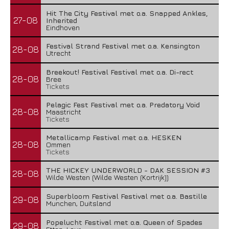
Hit The City Festival met o.a. Snapped Ankles,
27-08
Inherited
Eindhoven
Festival Strand Festival met o.a. Kensington
28-08
Utrecht
Breekout! Festival Festival met o.a. Di-rect
28-08
Bree
Tickets
Pelagic Fest Festival met o.a. Predatory Void
28-08
Maastricht
Tickets
Metallicamp Festival met o.a. HESKEN
28-08
Ommen
Tickets
THE HICKEY UNDERWORLD - DAK SESSION #3
28-08
Wilde Westen (Wilde Westen (Kortrijk))
Superbloom Festival Festival met o.a. Bastille
29-08
Munchen, Duitsland
Popelucht Festival met o.a. Queen of Spades
29-08