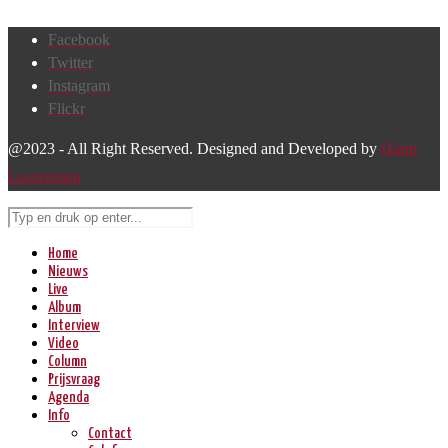
Facebook
Twitter
Instagram
Flickr
@2023 - All Right Reserved. Designed and Developed by
Harm
Lourenssen
Home
Nieuws
Live
Album
Interview
Video
Column
Prijsvraag
Agenda
Info
Contact