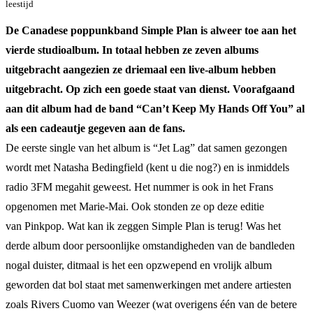
leestijd
De Canadese poppunkband Simple Plan is alweer toe aan het
vierde studioalbum. In totaal hebben ze zeven albums
uitgebracht aangezien ze driemaal een live-album hebben
uitgebracht. Op zich een goede staat van dienst. Voorafgaand
aan dit album had de band “Can’t Keep My Hands Off You” al
als een cadeautje gegeven aan de fans.
De eerste single van het album is “Jet Lag” dat samen gezongen
wordt met Natasha Bedingfield (kent u die nog?) en is inmiddels
radio 3FM megahit geweest. Het nummer is ook in het Frans
opgenomen met Marie-Mai. Ook stonden ze op deze editie
van Pinkpop. Wat kan ik zeggen Simple Plan is terug! Was het
derde album door persoonlijke omstandigheden van de bandleden
nogal duister, ditmaal is het een opzwepend en vrolijk album
geworden dat bol staat met samenwerkingen met andere artiesten
zoals Rivers Cuomo van Weezer (wat overigens één van de betere