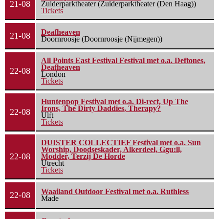
21-08
Zuiderparktheater (Zuiderparktheater (Den Haag))
Tickets
Deafheaven
21-08
Doornroosje (Doornroosje (Nijmegen))
All Points East Festival Festival met o.a. Deftones,
Deafheaven
22-08
London
Tickets
Huntenpop Festival met o.a. Di-rect, Up The
Irons, The Dirty Daddies, Therapy?
22-08
Ulft
Tickets
DUISTER COLLECTIEF Festival met o.a. Sun
Worship, Doodseskader, Alkerdeel, Ggu:ll,
22-08
Modder, Terzij De Horde
Utrecht
Tickets
Waailand Outdoor Festival met o.a. Ruthless
22-08
Made