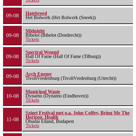
Hatebreed
09-08
Het Bolwerk (Het Bolwerk (Sneek))
Midnight
09-08
Bibelot (Bibelot (Dordrecht))
Tickets
Spectral Wound
09-08
Hall Of Fame (Hall Of Fame (Tilburg))
Tickets
Arch Enemy
09-08
TivoliVredenburg (TivoliVredenburg (Utrecht))
Municipal Waste
10-08
Dynamo (Dynamo (Eindhoven))
Tickets
Sziget Festival met o.a. John Coffey, Bring Me The
Horizon, Health
11-08
Óbudai Eiland, Budapest
Tickets