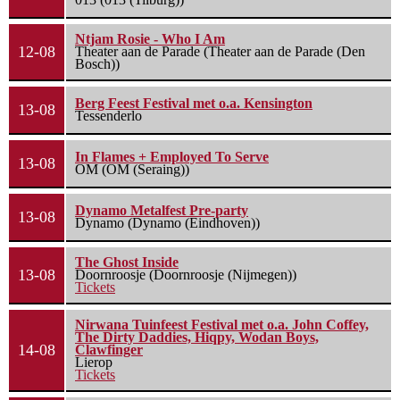
Ntjam Rosie - Who I Am
12-08
Theater aan de Parade (Theater aan de Parade (Den
Bosch))
Berg Feest Festival met o.a. Kensington
13-08
Tessenderlo
In Flames + Employed To Serve
13-08
OM (OM (Seraing))
Dynamo Metalfest Pre-party
13-08
Dynamo (Dynamo (Eindhoven))
The Ghost Inside
13-08
Doornroosje (Doornroosje (Nijmegen))
Tickets
Nirwana Tuinfeest Festival met o.a. John Coffey,
The Dirty Daddies, Hiqpy, Wodan Boys,
14-08
Clawfinger
Lierop
Tickets