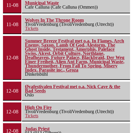
Municipal Waste
11-08
Cafe Calluna (Cafe Calluna (Ommen))
Wolves In The Throne Room
11-08
TivoliVredenburg (TivoliVredenburg (Utrecht))
Tickets
Summer Breeze Festival met o.a. In Flames, Arch
Enemy, Saxon, Lamb Of God, Alestorm, The
Ghost Inside, Testament, Amorphis, Paleface
Swiss, Alcest, Orbit Culture, Northlane,
12-08
Deafheaven, Future Palace, Blackbraid, Der Weg
Einer Freiheit, Alien Ant Farm, Municipal Waste,
Thundermother, From Fall To Spring, Misery
Index, Parasite inc., Groza
Dinkelsbühl
Øyafestivalen Festival met o.a. Nick Cave & the
12-08
Bad Seeds
Oslo
High On Fire
12-08
TivoliVredenburg (TivoliVredenburg (Utrecht))
Tickets
Judas Priest
12-08
013 (013 (Tilburg))