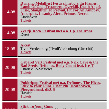
Dynamo MetalFest Festival met o.a. In Flames,
Lamb Of God, Testament, Overkill, Death Angel,
Urne, Slaughter To Prevail, Fit For An Autopsy,
14-08
Amorphis, Insanity Alert, Primus, Necrot
Eindhoven
Tickets
Zeeltje Rock Festival met o.a. Up The Irons
14-08
Deest
Alcest
18-08
TivoliVredenburg (TivoliVredenburg (Utrecht))
Tickets
Cabaret Vert Festival met o.a. Nick Cave & the
Bad Seeds, Deftones, Body Count feat. Ice-T
20-08
Charleville-Mézières
Tickets
Pukkelpop Festival met o.a. Deftones, The Hives,
Stick to your Guns, Chat Pile, Deafheaven,
20-08
Ploegendienst, dEUS
Hasselt
Tickets
Stick To Your Guns