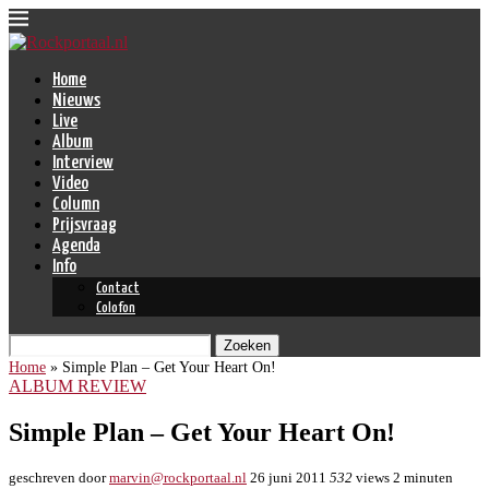
Home
Nieuws
Live
Album
Interview
Video
Column
Prijsvraag
Agenda
Info
Contact
Colofon
Zoeken
Home
»
Simple Plan – Get Your Heart On!
ALBUM REVIEW
Simple Plan – Get Your Heart On!
geschreven door
marvin@rockportaal.nl
26 juni 2011
532
views
2 minuten