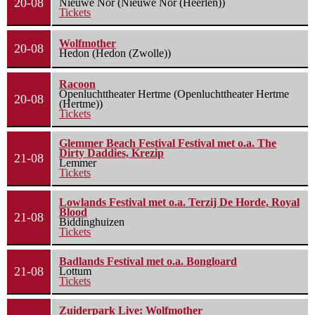
20-08
Nieuwe Nor (Nieuwe Nor (Heerlen))
Tickets
Wolfmother
20-08
Hedon (Hedon (Zwolle))
Racoon
Openluchttheater Hertme (Openluchttheater Hertme
20-08
(Hertme))
Tickets
Glemmer Beach Festival Festival met o.a. The
Dirty Daddies, Krezip
21-08
Lemmer
Tickets
Lowlands Festival met o.a. Terzij De Horde, Royal
Blood
21-08
Biddinghuizen
Tickets
Badlands Festival met o.a. Bongloard
21-08
Lottum
Tickets
Zuiderpark Live: Wolfmother