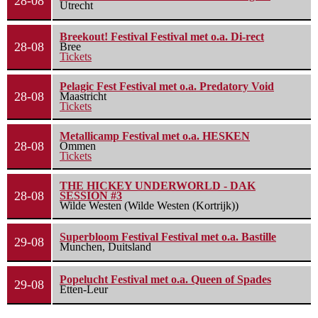
28-08
Utrecht
Breekout! Festival Festival met o.a. Di-rect
28-08
Bree
Tickets
Pelagic Fest Festival met o.a. Predatory Void
28-08
Maastricht
Tickets
Metallicamp Festival met o.a. HESKEN
28-08
Ommen
Tickets
THE HICKEY UNDERWORLD - DAK
28-08
SESSION #3
Wilde Westen (Wilde Westen (Kortrijk))
Superbloom Festival Festival met o.a. Bastille
29-08
Munchen, Duitsland
Popelucht Festival met o.a. Queen of Spades
29-08
Etten-Leur