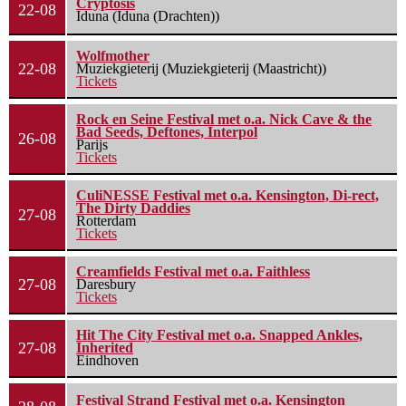
Cryptosis
22-08
Iduna (Iduna (Drachten))
Wolfmother
22-08
Muziekgieterij (Muziekgieterij (Maastricht))
Tickets
Rock en Seine Festival met o.a. Nick Cave & the
Bad Seeds, Deftones, Interpol
26-08
Parijs
Tickets
CuliNESSE Festival met o.a. Kensington, Di-rect,
The Dirty Daddies
27-08
Rotterdam
Tickets
Creamfields Festival met o.a. Faithless
27-08
Daresbury
Tickets
Hit The City Festival met o.a. Snapped Ankles,
27-08
Inherited
Eindhoven
Festival Strand Festival met o.a. Kensington