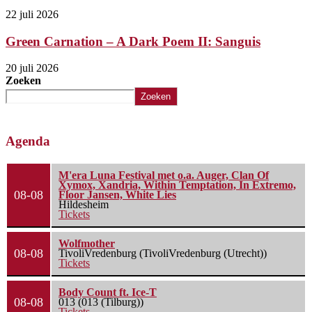
22 juli 2026
Green Carnation – A Dark Poem II: Sanguis
20 juli 2026
Zoeken
Zoeken
Agenda
M'era Luna Festival met o.a. Auger, Clan Of
Xymox, Xandria, Within Temptation, In Extremo,
08-08
Floor Jansen, White Lies
Hildesheim
Tickets
Wolfmother
08-08
TivoliVredenburg (TivoliVredenburg (Utrecht))
Tickets
Body Count ft. Ice-T
08-08
013 (013 (Tilburg))
Tickets