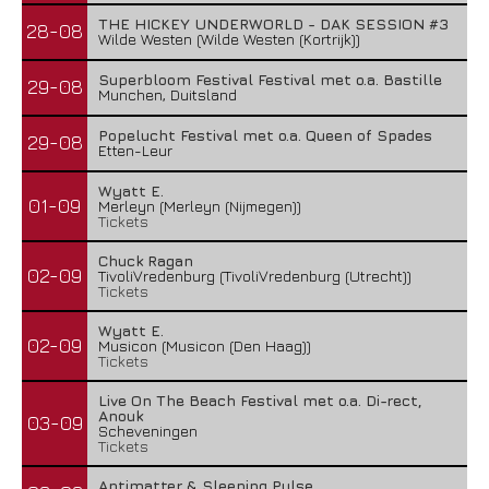
THE HICKEY UNDERWORLD - DAK SESSION #3
28-08
Wilde Westen (Wilde Westen (Kortrijk))
Superbloom Festival Festival met o.a. Bastille
29-08
Munchen, Duitsland
Popelucht Festival met o.a. Queen of Spades
29-08
Etten-Leur
Wyatt E.
01-09
Merleyn (Merleyn (Nijmegen))
Tickets
Chuck Ragan
02-09
TivoliVredenburg (TivoliVredenburg (Utrecht))
Tickets
Wyatt E.
02-09
Musicon (Musicon (Den Haag))
Tickets
Live On The Beach Festival met o.a. Di-rect,
Anouk
03-09
Scheveningen
Tickets
Antimatter & Sleeping Pulse