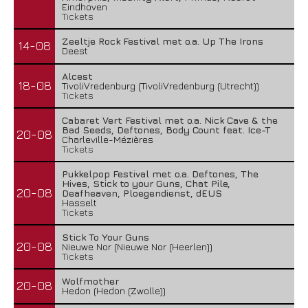
Eindhoven
Tickets
Zeeltje Rock Festival met o.a. Up The Irons
14-08
Deest
Alcest
18-08
TivoliVredenburg (TivoliVredenburg (Utrecht))
Tickets
Cabaret Vert Festival met o.a. Nick Cave & the
Bad Seeds, Deftones, Body Count feat. Ice-T
20-08
Charleville-Mézières
Tickets
Pukkelpop Festival met o.a. Deftones, The
Hives, Stick to your Guns, Chat Pile,
20-08
Deafheaven, Ploegendienst, dEUS
Hasselt
Tickets
Stick To Your Guns
20-08
Nieuwe Nor (Nieuwe Nor (Heerlen))
Tickets
Wolfmother
20-08
Hedon (Hedon (Zwolle))