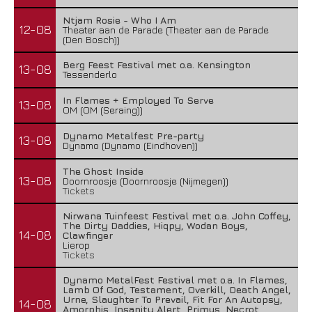
Ntjam Rosie - Who I Am
12-08
Theater aan de Parade (Theater aan de Parade
(Den Bosch))
Berg Feest Festival met o.a. Kensington
13-08
Tessenderlo
In Flames + Employed To Serve
13-08
OM (OM (Seraing))
Dynamo Metalfest Pre-party
13-08
Dynamo (Dynamo (Eindhoven))
The Ghost Inside
13-08
Doornroosje (Doornroosje (Nijmegen))
Tickets
Nirwana Tuinfeest Festival met o.a. John Coffey,
The Dirty Daddies, Hiqpy, Wodan Boys,
14-08
Clawfinger
Lierop
Tickets
Dynamo MetalFest Festival met o.a. In Flames,
Lamb Of God, Testament, Overkill, Death Angel,
Urne, Slaughter To Prevail, Fit For An Autopsy,
14-08
Amorphis, Insanity Alert, Primus, Necrot