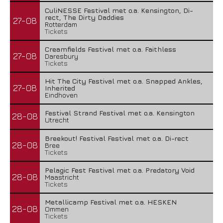
CuliNESSE Festival met o.a. Kensington, Di-
rect, The Dirty Daddies
27-08
Rotterdam
Tickets
Creamfields Festival met o.a. Faithless
27-08
Daresbury
Tickets
Hit The City Festival met o.a. Snapped Ankles,
27-08
Inherited
Eindhoven
Festival Strand Festival met o.a. Kensington
28-08
Utrecht
Breekout! Festival Festival met o.a. Di-rect
28-08
Bree
Tickets
Pelagic Fest Festival met o.a. Predatory Void
28-08
Maastricht
Tickets
Metallicamp Festival met o.a. HESKEN
28-08
Ommen
Tickets