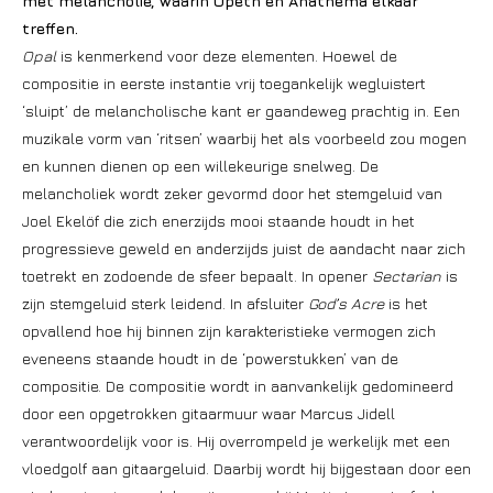
met melancholie, waarin Opeth en Anathema elkaar
treffen.
Opal
is kenmerkend voor deze elementen. Hoewel de
compositie in eerste instantie vrij toegankelijk wegluistert
‘sluipt’ de melancholische kant er gaandeweg prachtig in. Een
muzikale vorm van ‘ritsen’ waarbij het als voorbeeld zou mogen
en kunnen dienen op een willekeurige snelweg. De
melancholiek wordt zeker gevormd door het stemgeluid van
Joel Ekelöf die zich enerzijds mooi staande houdt in het
progressieve geweld en anderzijds juist de aandacht naar zich
toetrekt en zodoende de sfeer bepaalt. In opener
Sectarian
is
zijn stemgeluid sterk leidend. In afsluiter
God’s Acre
is het
opvallend hoe hij binnen zijn karakteristieke vermogen zich
eveneens staande houdt in de ‘powerstukken’ van de
compositie. De compositie wordt in aanvankelijk gedomineerd
door een opgetrokken gitaarmuur waar Marcus Jidell
verantwoordelijk voor is. Hij overrompeld je werkelijk met een
vloedgolf aan gitaargeluid. Daarbij wordt hij bijgestaan door een