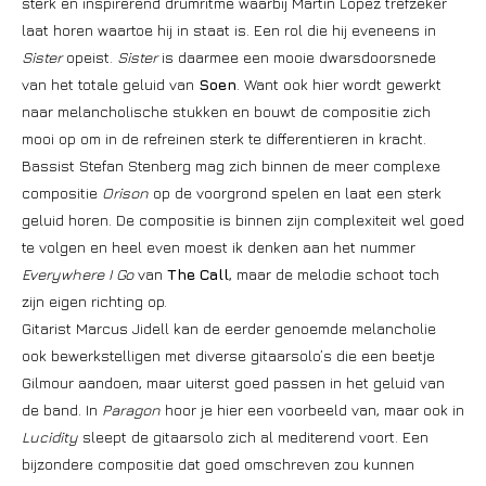
sterk en inspirerend drumritme waarbij Martin Lopez trefzeker
laat horen waartoe hij in staat is. Een rol die hij eveneens in
Sister
opeist.
Sister
is daarmee een mooie dwarsdoorsnede
van het totale geluid van
Soen
. Want ook hier wordt gewerkt
naar melancholische stukken en bouwt de compositie zich
mooi op om in de refreinen sterk te differentieren in kracht.
Bassist Stefan Stenberg mag zich binnen de meer complexe
compositie
Orison
op de voorgrond spelen en laat een sterk
geluid horen. De compositie is binnen zijn complexiteit wel goed
te volgen en heel even moest ik denken aan het nummer
Everywhere I Go
van
The Call
, maar de melodie schoot toch
zijn eigen richting op.
Gitarist Marcus Jidell kan de eerder genoemde melancholie
ook bewerkstelligen met diverse gitaarsolo’s die een beetje
Gilmour aandoen, maar uiterst goed passen in het geluid van
de band. In
Paragon
hoor je hier een voorbeeld van, maar ook in
Lucidity
sleept de gitaarsolo zich al mediterend voort. Een
bijzondere compositie dat goed omschreven zou kunnen