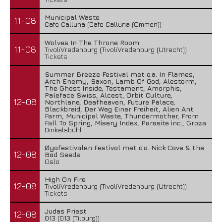
Municipal Waste
11-08
Cafe Calluna (Cafe Calluna (Ommen))
Wolves In The Throne Room
11-08
TivoliVredenburg (TivoliVredenburg (Utrecht))
Tickets
Summer Breeze Festival met o.a. In Flames,
Arch Enemy, Saxon, Lamb Of God, Alestorm,
The Ghost Inside, Testament, Amorphis,
Paleface Swiss, Alcest, Orbit Culture,
12-08
Northlane, Deafheaven, Future Palace,
Blackbraid, Der Weg Einer Freiheit, Alien Ant
Farm, Municipal Waste, Thundermother, From
Fall To Spring, Misery Index, Parasite inc., Groza
Dinkelsbühl
Øyafestivalen Festival met o.a. Nick Cave & the
12-08
Bad Seeds
Oslo
High On Fire
12-08
TivoliVredenburg (TivoliVredenburg (Utrecht))
Tickets
Judas Priest
12-08
013 (013 (Tilburg))