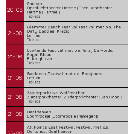
Racoon
Openluchttheater Hertme (Openluchttheater
20-08
Hertme (Hertme))
Tickets
Glemmer Beach Festival Festival met o.a. The
Dirty Daddies, Krezip
21-08
Lemmer
Tickets
Lowlands Festival met o.a. Terzij De Horde,
Royal Blood
21-08
Biddinghuizen
Tickets
Badlands Festival met o.a. Bongloard
21-08
Lottum
Tickets
Zuiderpark Live: Wolfmother
21-08
Zuiderparktheater (Zuiderparktheater (Den Haag))
Tickets
Deafheaven
21-08
Doornroosje (Doornroosje (Nijmegen))
All Points East Festival Festival met o.a.
Deftones, Deafheaven
22-08