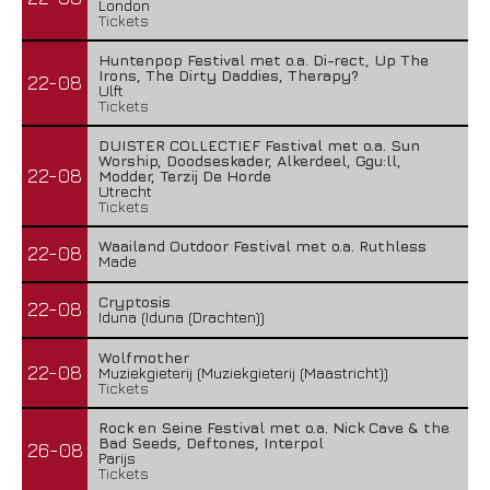
London
Tickets
Huntenpop Festival met o.a. Di-rect, Up The
Irons, The Dirty Daddies, Therapy?
22-08
Ulft
Tickets
DUISTER COLLECTIEF Festival met o.a. Sun
Worship, Doodseskader, Alkerdeel, Ggu:ll,
22-08
Modder, Terzij De Horde
Utrecht
Tickets
Waailand Outdoor Festival met o.a. Ruthless
22-08
Made
Cryptosis
22-08
Iduna (Iduna (Drachten))
Wolfmother
22-08
Muziekgieterij (Muziekgieterij (Maastricht))
Tickets
Rock en Seine Festival met o.a. Nick Cave & the
Bad Seeds, Deftones, Interpol
26-08
Parijs
Tickets