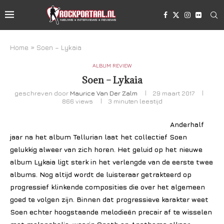
Home
»
Soen – Lykaia
ALBUM REVIEW
Soen – Lykaia
geschreven door
Maurice Van Der Zalm
29 maart 2017
866
views
3 minuten leestijd
Anderhalf
jaar na het album Tellurian laat het collectief Soen
gelukkig alweer van zich horen. Het geluid op het nieuwe
album Lykaia ligt sterk in het verlengde van de eerste twee
albums. Nog altijd wordt de luisteraar getrakteerd op
progressief klinkende composities die over het algemeen
goed te volgen zijn. Binnen dat progressieve karakter weet
Soen echter hoogstaande melodieën precair af te wisselen