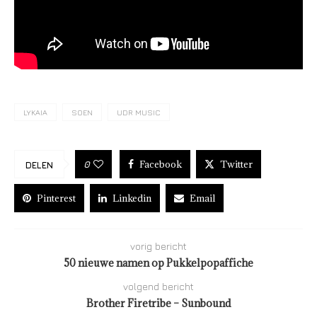
LYKAIA
SOEN
UDR MUSIC
Facebook
Twitter
0
DELEN
Pinterest
Linkedin
Email
vorig bericht
50 nieuwe namen op Pukkelpopaffiche
volgend bericht
Brother Firetribe – Sunbound