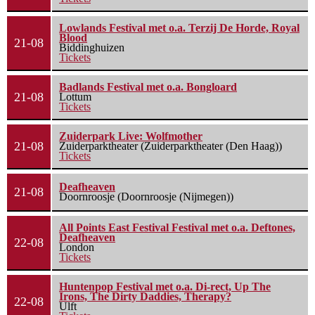
Lowlands Festival met o.a. Terzij De Horde, Royal
Blood
21-08
Biddinghuizen
Tickets
Badlands Festival met o.a. Bongloard
21-08
Lottum
Tickets
Zuiderpark Live: Wolfmother
21-08
Zuiderparktheater (Zuiderparktheater (Den Haag))
Tickets
Deafheaven
21-08
Doornroosje (Doornroosje (Nijmegen))
All Points East Festival Festival met o.a. Deftones,
Deafheaven
22-08
London
Tickets
Huntenpop Festival met o.a. Di-rect, Up The
Irons, The Dirty Daddies, Therapy?
22-08
Ulft