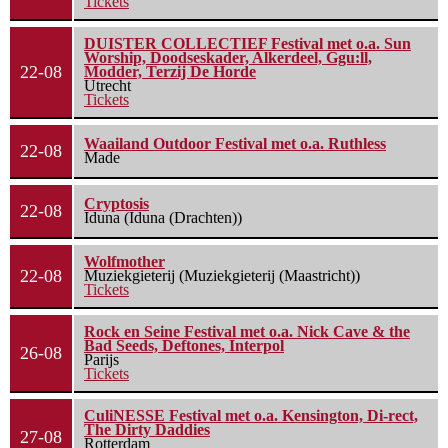
Tickets
DUISTER COLLECTIEF Festival met o.a. Sun
Worship, Doodseskader, Alkerdeel, Ggu:ll,
22-08
Modder, Terzij De Horde
Utrecht
Tickets
Waailand Outdoor Festival met o.a. Ruthless
22-08
Made
Cryptosis
22-08
Iduna (Iduna (Drachten))
Wolfmother
22-08
Muziekgieterij (Muziekgieterij (Maastricht))
Tickets
Rock en Seine Festival met o.a. Nick Cave & the
Bad Seeds, Deftones, Interpol
26-08
Parijs
Tickets
CuliNESSE Festival met o.a. Kensington, Di-rect,
The Dirty Daddies
27-08
Rotterdam