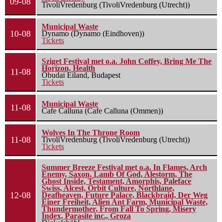
09-08
TivoliVredenburg (TivoliVredenburg (Utrecht))
Municipal Waste
10-08
Dynamo (Dynamo (Eindhoven))
Tickets
Sziget Festival met o.a. John Coffey, Bring Me The
Horizon, Health
11-08
Óbudai Eiland, Budapest
Tickets
Municipal Waste
11-08
Cafe Calluna (Cafe Calluna (Ommen))
Wolves In The Throne Room
11-08
TivoliVredenburg (TivoliVredenburg (Utrecht))
Tickets
Summer Breeze Festival met o.a. In Flames, Arch
Enemy, Saxon, Lamb Of God, Alestorm, The
Ghost Inside, Testament, Amorphis, Paleface
Swiss, Alcest, Orbit Culture, Northlane,
12-08
Deafheaven, Future Palace, Blackbraid, Der Weg
Einer Freiheit, Alien Ant Farm, Municipal Waste,
Thundermother, From Fall To Spring, Misery
Index, Parasite inc., Groza