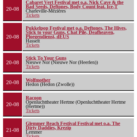
Cabaret Vert Festival met o.a. Nick Cave & the
Bad Seeds, Deftones, Body Count feat. Ice-T
20-08
Charleville-Mézières
Tickets
Pukkelpop Festival met o.a. Deftones, The Hives,
Stick to your Guns, Chat Pile, Deafheaven,
20-08
Ploegendienst, dEUS
Hasselt
Tickets
Stick To Your Guns
20-08
Nieuwe Nor (Nieuwe Nor (Heerlen))
Tickets
Wolfmother
20-08
Hedon (Hedon (Zwolle))
Racoon
Openluchttheater Hertme (Openluchttheater Hertme
20-08
(Hertme))
Tickets
Glemmer Beach Festival Festival met o.a. The
Dirty Daddies, Krezip
21-08
Lemmer
Tickets