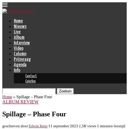
Home
Nieuws
Live
Album
Interview
Video
Column
Prijsvraag
Agenda
Info
Contact
Colofon
Zoeken
Home
»
Spillage – Phase Four
ALBUM REVIEW
Spillage – Phase Four
geschreven door
Edwin Knip
11 september 2023
1,5K
views
1 minuten leestijd