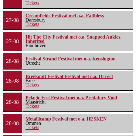
Tickets
Creamfields Festival met o.a. Faithless
27-08
Daresbury
Tickets
Hit The City Festival met o.a. Snapped Ankles,
27-08
Inherited
Eindhoven
Festival Strand Festival met o.a. Kensington
28-08
Utrecht
Breekout! Festival Festival met o.a. Di-rect
28-08
Bree
Tickets
Pelagic Fest Festival met o.a. Predatory Void
28-08
Maastricht
Tickets
Metallicamp Festival met o.a. HESKEN
28-08
Ommen
Tickets