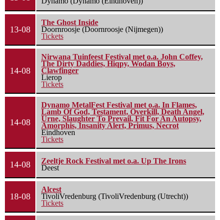
Dynamo (Dynamo (Eindhoven))
The Ghost Inside
13-08
Doornroosje (Doornroosje (Nijmegen))
Tickets
Nirwana Tuinfeest Festival met o.a. John Coffey,
The Dirty Daddies, Hiqpy, Wodan Boys,
14-08
Clawfinger
Lierop
Tickets
Dynamo MetalFest Festival met o.a. In Flames,
Lamb Of God, Testament, Overkill, Death Angel,
Urne, Slaughter To Prevail, Fit For An Autopsy,
14-08
Amorphis, Insanity Alert, Primus, Necrot
Eindhoven
Tickets
Zeeltje Rock Festival met o.a. Up The Irons
14-08
Deest
Alcest
18-08
TivoliVredenburg (TivoliVredenburg (Utrecht))
Tickets