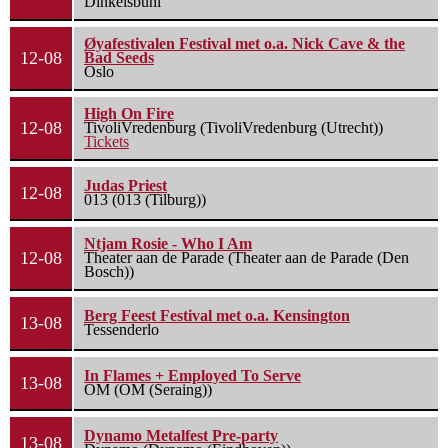
Dinkelsbühl
Øyafestivalen Festival met o.a. Nick Cave & the
12-08
Bad Seeds
Oslo
High On Fire
12-08
TivoliVredenburg (TivoliVredenburg (Utrecht))
Tickets
Judas Priest
12-08
013 (013 (Tilburg))
Ntjam Rosie - Who I Am
12-08
Theater aan de Parade (Theater aan de Parade (Den
Bosch))
Berg Feest Festival met o.a. Kensington
13-08
Tessenderlo
In Flames + Employed To Serve
13-08
OM (OM (Seraing))
Dynamo Metalfest Pre-party
13-08