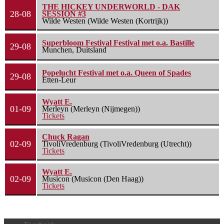
THE HICKEY UNDERWORLD - DAK
28-08
SESSION #3
Wilde Westen (Wilde Westen (Kortrijk))
Superbloom Festival Festival met o.a. Bastille
29-08
Munchen, Duitsland
Popelucht Festival met o.a. Queen of Spades
29-08
Etten-Leur
Wyatt E.
01-09
Merleyn (Merleyn (Nijmegen))
Tickets
Chuck Ragan
02-09
TivoliVredenburg (TivoliVredenburg (Utrecht))
Tickets
Wyatt E.
02-09
Musicon (Musicon (Den Haag))
Tickets