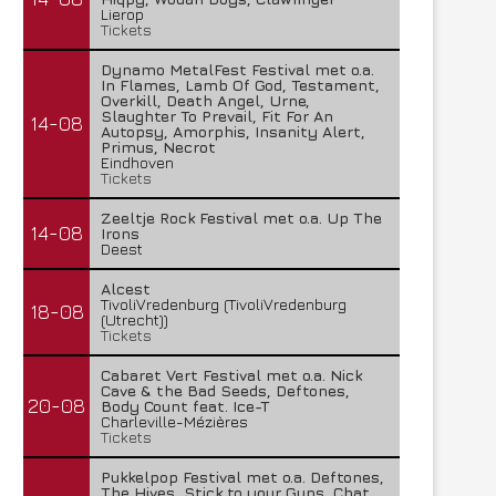
Lierop
Tickets
Dynamo MetalFest Festival met o.a.
In Flames, Lamb Of God, Testament,
Overkill, Death Angel, Urne,
Slaughter To Prevail, Fit For An
14-08
Autopsy, Amorphis, Insanity Alert,
Primus, Necrot
Eindhoven
Tickets
Zeeltje Rock Festival met o.a. Up The
14-08
Irons
Deest
Alcest
TivoliVredenburg (TivoliVredenburg
18-08
(Utrecht))
Tickets
Cabaret Vert Festival met o.a. Nick
Cave & the Bad Seeds, Deftones,
20-08
Body Count feat. Ice-T
Charleville-Mézières
Tickets
Pukkelpop Festival met o.a. Deftones,
The Hives, Stick to your Guns, Chat