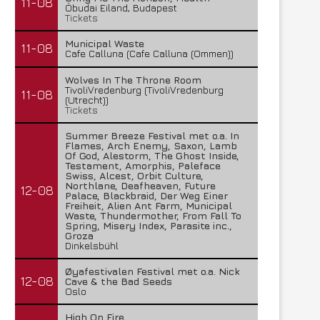
11-08
Óbudai Eiland, Budapest
Tickets
Municipal Waste
11-08
Cafe Calluna (Cafe Calluna (Ommen))
Wolves In The Throne Room
TivoliVredenburg (TivoliVredenburg
11-08
(Utrecht))
Tickets
Summer Breeze Festival met o.a. In
Flames, Arch Enemy, Saxon, Lamb
Of God, Alestorm, The Ghost Inside,
Testament, Amorphis, Paleface
Swiss, Alcest, Orbit Culture,
Northlane, Deafheaven, Future
12-08
Palace, Blackbraid, Der Weg Einer
Freiheit, Alien Ant Farm, Municipal
Waste, Thundermother, From Fall To
Spring, Misery Index, Parasite inc.,
Groza
Dinkelsbühl
Øyafestivalen Festival met o.a. Nick
12-08
Cave & the Bad Seeds
Oslo
High On Fire