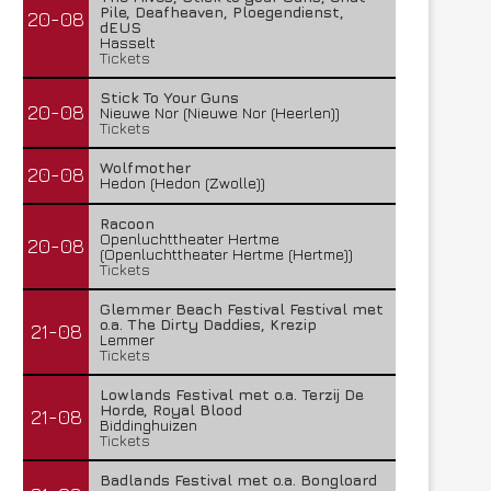
Pile, Deafheaven, Ploegendienst,
20-08
dEUS
Hasselt
Tickets
Stick To Your Guns
20-08
Nieuwe Nor (Nieuwe Nor (Heerlen))
Tickets
Wolfmother
20-08
Hedon (Hedon (Zwolle))
Racoon
Openluchttheater Hertme
20-08
(Openluchttheater Hertme (Hertme))
Tickets
Glemmer Beach Festival Festival met
o.a. The Dirty Daddies, Krezip
21-08
Lemmer
Tickets
Lowlands Festival met o.a. Terzij De
Horde, Royal Blood
21-08
Biddinghuizen
Tickets
Badlands Festival met o.a. Bongloard