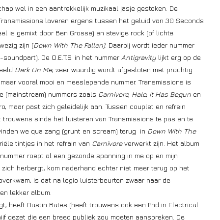
ap wel in een aantrekkelijk muzikaal jasje gestoken. De
Transmissions laveren ergens tussen het geluid van 30 Seconds
el is gemixt door Ben Grosse) en stevige rock (of lichte
ezig zijn (
Down With The Fallen)
. Daarbij wordt ieder nummer
l-soundpart). De O.E.T.S. in het nummer
Antigravity
lijkt erg op de
beeld
Dark On Me
, zeer waardig wordt afgesloten met prachtig
ige, maar vooral mooi en meeslepende nummer. Transmissions is
nde (mainstream) nummers zoals
Carnivore, Halo, It Has Begun
en
, maar past zich geleidelijk aan. Tussen couplet en refrein
 trouwens sinds het luisteren van Transmissions te pas en te
 vinden we qua zang (grunt en scream) terug in
Down With The
triële tintjes in het refrain van
Carnivore
verwerkt zijn. Het album
it nummer roept al een gezonde spanning in me op en mijn
 zich herbergt, kom naderhand echter niet meer terug op het
 overkwam, is dat na legio luisterbeurten zwaar naar de
en lekker album.
, heeft Dustin Bates (heeft trouwens ook een Phd in Electrical
ijf gezet die een breed publiek zou moeten aanspreken. De