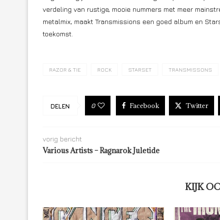
verdeling van rustige, mooie nummers met meer mainst
metalmix, maakt Transmissions een goed album en Starse
toekomst.
RAZOR & TIE
ROCK
STARSET
TRANSMISSONS
Facebook
Twitter
0
DELEN
vorig bericht
Various Artists – Ragnarok Juletide
KIJK O