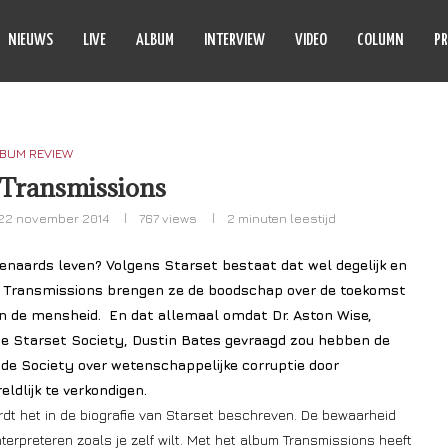
NIEUWS
LIVE
ALBUM
INTERVIEW
VIDEO
COLUMN
PR
BUM REVIEW
 Transmissions
22 november 2014
767
views
2 minuten leestijd
itenaards leven? Volgens Starset bestaat dat wel degelijk en
Transmissions brengen ze de boodschap over de toekomst
n de mensheid. En dat allemaal omdat Dr. Aston Wise,
 de Starset Society, Dustin Bates gevraagd zou hebben de
de Society over wetenschappelijke corruptie door
eldlijk te verkondigen.
dt het in de biografie van Starset beschreven. De bewaarheid
nterpreteren zoals je zelf wilt. Met het album Transmissions heeft