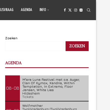
IJSVRAAG
AGENDA
INFO
Zoeken
ZOEKEN
AGENDA
M'era Luna Festival met o.a. Auger,
Clan Of Xymox, Xandria, Within
Temptation, In Extremo, Floor
08-08
Jansen, White Lies
Hildesheim
Tickets
Wolfmother
TivoliVredenburg (TivoliVredenburg