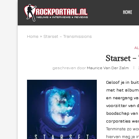
HOME
Home
»
Starset – Transmissions
AL
Starset –
geschreven door
Maurice Van Der Zalm
Geloof je in bu
met het album 
en neergang va
voorzitter van
boodschap van 
corporaties wer
Tenminste zo wor
hiervan mag je i