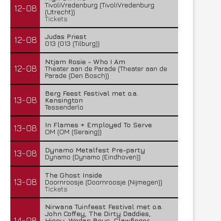
TivoliVredenburg (TivoliVredenburg
12-08
(Utrecht))
Tickets
Judas Priest
12-08
013 (013 (Tilburg))
Ntjam Rosie - Who I Am
12-08
Theater aan de Parade (Theater aan de
Parade (Den Bosch))
Lunatic Soul – Transition II
Boneripper – Radiant In
Berg Feest Festival met o.a.
29 juli 2026
27 juli 2026
13-08
Kensington
Tessenderlo
In Flames + Employed To Serve
13-08
OM (OM (Seraing))
Dynamo Metalfest Pre-party
13-08
Dynamo (Dynamo (Eindhoven))
The Ghost Inside
13-08
Doornroosje (Doornroosje (Nijmegen))
Tickets
Nirwana Tuinfeest Festival met o.a.
John Coffey, The Dirty Daddies,
14-08
Hiqpy, Wodan Boys, Clawfinger