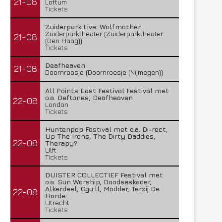
21-08
Lottum
Tickets
Zuiderpark Live: Wolfmother
Zuiderparktheater (Zuiderparktheater
21-08
(Den Haag))
Tickets
Deafheaven
21-08
Doornroosje (Doornroosje (Nijmegen))
All Points East Festival Festival met
o.a. Deftones, Deafheaven
22-08
London
Tickets
Huntenpop Festival met o.a. Di-rect,
Up The Irons, The Dirty Daddies,
22-08
Therapy?
Ulft
Tickets
DUISTER COLLECTIEF Festival met
o.a. Sun Worship, Doodseskader,
Alkerdeel, Ggu:ll, Modder, Terzij De
22-08
Horde
Utrecht
Tickets