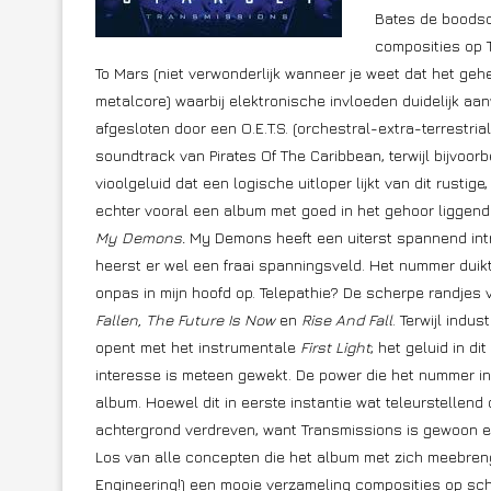
Bates de boodsch
composities op 
To Mars (niet verwonderlijk wanneer je weet dat het gehe
metalcore) waarbij elektronische invloeden duidelijk aanw
afgesloten door een O.E.T.S. (orchestral-extra-terrestria
soundtrack van Pirates Of The Caribbean, terwijl bijvoor
vioolgeluid dat een logische uitloper lijkt van dit rust
echter vooral een album met goed in het gehoor ligge
My Demons.
My Demons heeft een uiterst spannend intro
heerst er wel een fraai spanningsveld. Het nummer duikt
onpas in mijn hoofd op. Telepathie? De scherpe randjes
Fallen, The Future Is Now
en
Rise And Fall
. Terwijl indus
opent met het instrumentale
First Light
; het geluid in d
interesse is meteen gewekt. De power die het nummer in
album. Hoewel dit in eerste instantie wat teleurstellend
achtergrond verdreven, want Transmissions is gewoon e
Los van alle concepten die het album met zich meebrengt
Engineering!) een mooie verzameling composities op sch