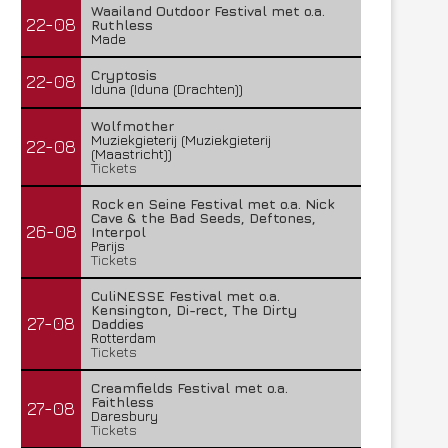
Waailand Outdoor Festival met o.a.
22-08
Ruthless
Made
Cryptosis
22-08
Iduna (Iduna (Drachten))
Wolfmother
Muziekgieterij (Muziekgieterij
22-08
(Maastricht))
Tickets
Rock en Seine Festival met o.a. Nick
Cave & the Bad Seeds, Deftones,
26-08
Interpol
Parijs
Tickets
CuliNESSE Festival met o.a.
Kensington, Di-rect, The Dirty
27-08
Daddies
Rotterdam
Tickets
Creamfields Festival met o.a.
Faithless
27-08
Daresbury
Tickets