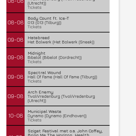
08-08
(Utrecht))
Tickets
Body Count ft. Ice-T
08-08
013 (013 (Tilburg))
Tickets
Hatebreed
09-08
Het Bolwerk (Het Bolwerk (Sneek))
Midnight
09-08
Bibelot (Bibelot (Dordrecht))
Tickets
Spectral Wound
09-08
Hall Of Fame (Hall Of Fame (Tilburg))
Tickets
Arch Enemy
09-08
TivoliVredenburg (TivoliVredenburg
(Utrecht))
Municipal Waste
10-08
Dynamo (Dynamo (Eindhoven))
Tickets
Sziget Festival met o.a. John Coffey,
Bring Me The Horizon, Health