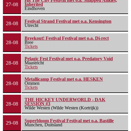
Hit The City Festival met o.a. Snapped Ankles,
27-08
Inherited
Eindhoven
Festival Strand Festival met o.a. Kensington
28-08
Utrecht
Breekout! Festival Festival met o.a. Di-rect
28-08
Bree
Tickets
Pelagic Fest Festival met o.a. Predatory Void
28-08
Maastricht
Tickets
Metallicamp Festival met o.a. HESKEN
28-08
Ommen
Tickets
THE HICKEY UNDERWORLD - DAK
28-08
SESSION #3
Wilde Westen (Wilde Westen (Kortrijk))
Superbloom Festival Festival met o.a. Bastille
29-08
Munchen, Duitsland