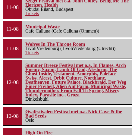
Sziget Festival met o.a. John Coffey, Bring Me The
Horizon, Health
11-08
Óbudai Eiland, Budapest
Tickets
Municipal Waste
11-08
Cafe Calluna (Cafe Calluna (Ommen))
Wolves In The Throne Room
11-08
TivoliVredenburg (TivoliVredenburg (Utrecht))
Tickets
Summer Breeze Festival met o.a. In Flames, Arch
Enemy, Saxon, Lamb Of God, Alestorm, The
Ghost Inside, Testament, Amorphis, Paleface
Swiss, Alcest, Orbit Culture, Northlane,
12-08
Deafheaven, Future Palace, Blackbraid, Der Weg
Einer Freiheit, Alien Ant Farm, Municipal Waste,
Thundermother, From Fall To Spring, Misery
Index, Parasite inc., Groza
Dinkelsbühl
Øyafestivalen Festival met o.a. Nick Cave & the
12-08
Bad Seeds
Oslo
High On Fire