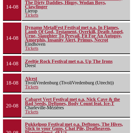
The Dirty Daddies, Hiqpy, Wodan Boys,
14-08
Clawfinger
Lierop
Tickets
Dynamo MetalFest Festival met o.a. In Flames,
Lamb Of God, Testament, Overkill, Death Angel,
Urne, Slaughter To Prevail, Fit For An Autopsy,
14-08
Amorphis, Insanity Alert, Primus, Necrot
Eindhoven
Tickets
Zeeltje Rock Festival met o.a. Up The Irons
14-08
Deest
Alcest
18-08
TivoliVredenburg (TivoliVredenburg (Utrecht))
Tickets
Cabaret Vert Festival met o.a. Nick Cave & the
Bad Seeds, Deftones, Body Count feat. Ice-T
20-08
Charleville-Mézières
Tickets
Pukkelpop Festival met o.a. Deftones, The Hives,
Stick to your Guns, Chat Pile, Deafheaven,
20-08
Ploegendienst, dEUS