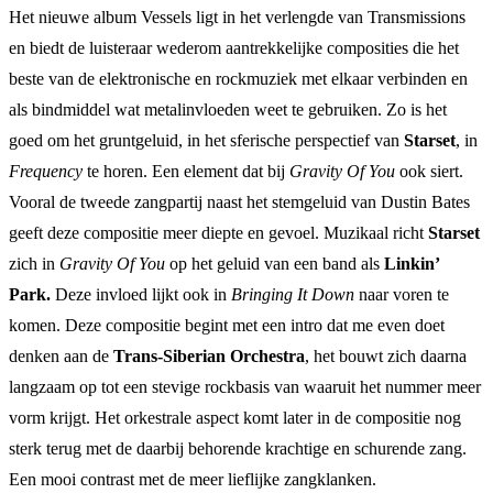
Het nieuwe album Vessels ligt in het verlengde van Transmissions
en biedt de luisteraar wederom aantrekkelijke composities die het
beste van de elektronische en rockmuziek met elkaar verbinden en
als bindmiddel wat metalinvloeden weet te gebruiken. Zo is het
goed om het gruntgeluid, in het sferische perspectief van
Starset
, in
Frequency
te horen. Een element dat bij
Gravity Of You
ook siert.
Vooral de tweede zangpartij naast het stemgeluid van Dustin Bates
geeft deze compositie meer diepte en gevoel. Muzikaal richt
Starset
zich in
Gravity Of You
op het geluid van een band als
Linkin’
Park.
Deze invloed lijkt ook in
Bringing It Down
naar voren te
komen. Deze compositie begint met een intro dat me even doet
denken aan de
Trans-Siberian Orchestra
, het bouwt zich daarna
langzaam op tot een stevige rockbasis van waaruit het nummer meer
vorm krijgt. Het orkestrale aspect komt later in de compositie nog
sterk terug met de daarbij behorende krachtige en schurende zang.
Een mooi contrast met de meer lieflijke zangklanken.