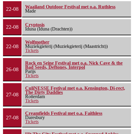
Waailand Outdoor Festival met o.a. Ruthless
22-08
Made
Cryptosis
22-08
Iduna (Iduna (Drachten))
Wolfmother
22-08
Muziekgieterij (Muziekgieterij (Maastricht))
Tickets
Rock en Seine Festival met o.a. Nick Cave & the
Bad Seeds, Deftones, Interpol
26-08
Parijs
Tickets
CuliNESSE Festival met o.a. Kensington, Di-rect,
The Dirty Daddies
27-08
Rotterdam
Tickets
Creamfields Festival met o.a. Faithless
27-08
Daresbury
Tickets