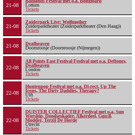
Badlands Festival met o.a. Bongloard
21-08
Lottum
Tickets
Zuiderpark Live: Wolfmother
21-08
Zuiderparktheater (Zuiderparktheater (Den Haag))
Tickets
Deafheaven
21-08
Doornroosje (Doornroosje (Nijmegen))
All Points East Festival Festival met o.a. Deftones,
Deafheaven
22-08
London
Tickets
Huntenpop Festival met o.a. Di-rect, Up The
Irons, The Dirty Daddies, Therapy?
22-08
Ulft
Tickets
DUISTER COLLECTIEF Festival met o.a. Sun
Worship, Doodseskader, Alkerdeel, Ggu:ll,
22-08
Modder, Terzij De Horde
Utrecht
Tickets