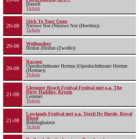
Hasselt
Tickets
Stick To Your Guns
20-08
Nieuwe Nor (Nieuwe Nor (Heerlen))
Tickets
Wolfmother
20-08
Hedon (Hedon (Zwolle))
Racoon
Openluchttheater Hertme (Openluchttheater Hertme
20-08
(Hertme))
Tickets
Glemmer Beach Festival Festival met o.a. The
Dirty Daddies, Krezip
21-08
Lemmer
Tickets
Lowlands Festival met o.a. Terzij De Horde, Royal
Blood
21-08
Biddinghuizen
Tickets