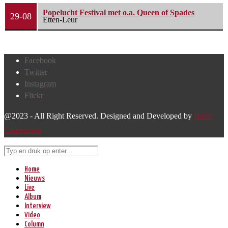
Popelucht Festival met o.a. Queen of Spades
29-08
Etten-Leur
Facebook
Twitter
Instagram
Flickr
@2023 - All Right Reserved. Designed and Developed by
Harm
Lourenssen
Home
Nieuws
Live
Album
Interview
Video
Column