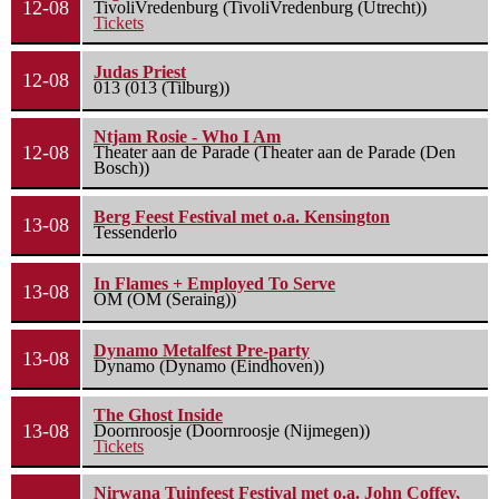
12-08
TivoliVredenburg (TivoliVredenburg (Utrecht))
Tickets
Judas Priest
12-08
013 (013 (Tilburg))
Ntjam Rosie - Who I Am
12-08
Theater aan de Parade (Theater aan de Parade (Den
Bosch))
Berg Feest Festival met o.a. Kensington
13-08
Tessenderlo
In Flames + Employed To Serve
13-08
OM (OM (Seraing))
Dynamo Metalfest Pre-party
13-08
Dynamo (Dynamo (Eindhoven))
The Ghost Inside
13-08
Doornroosje (Doornroosje (Nijmegen))
Tickets
Nirwana Tuinfeest Festival met o.a. John Coffey,