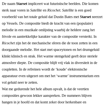
De naam
Starset
impliceert wat futuristische beelden. Die komen
sterk naar voren in
Satellite
en
Ricochet. Satellite
is een goed
voorbeeld van het totale geluid dat Dustin Bates met
Starset
neerzet
op Vessels. De compositie biedt de kracht van een (populaire)
melodie in een muzikale omlijsting waarbij de heldere zang het
frivole en aantrekkelijke karakter van de compositie versterkt. In
Ricochet
zijn het de mechanische sferen die de toon zetten in een
doorgaande melodie. Het start met spaceytonen en het drumgeluid
klinkt klinisch en strak. Het warme stemgeluid geeft deze steriele
atmosfeer diepte. De compositie blijft vrij vlak in diversiteit in de
coupletten. In de refreinen wordt de ‘koude’ elektronische
apparatuur even uitgezet om met het ‘warme’ instrumentarium een
vol geluid neer te zetten.
Wat me gedurende het hele album opvalt, is dat de veertien
composities gewoon lekker aanspreken. De nummers blijven
hangen in je hoofd en dat komt zeker door herkenbare en