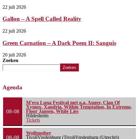
22 juli 2026
Gallon – A Spell Called Reality
22 juli 2026
Green Carnation – A Dark Poem II: Sanguis
20 juli 2026
Zoeken
Zoeken
Agenda
M'era Luna Festival met o.a. Auger, Clan Of
Xymox, Xandria, Within Temptation, In Extremo,
08-08
Floor Jansen, White Lies
Hildesheim
Tickets
Wolfmother
08-08
TivoliVredenburg (TivoliVredenburg (Utrecht))