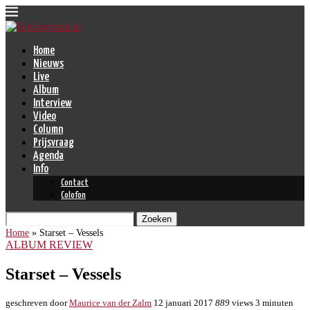
Home
Nieuws
Live
Album
Interview
Video
Column
Prijsvraag
Agenda
Info
Contact
Colofon
Zoeken
Home
»
Starset – Vessels
ALBUM REVIEW
Starset – Vessels
geschreven door
Maurice van der Zalm
12 januari 2017
889
views
3 minuten