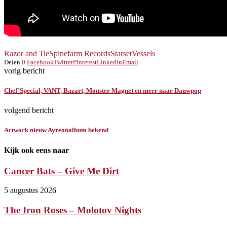
Razor and Tie
Spinefarm Records
Starset
Vessels
Delen
0
Facebook
Twitter
Pinterest
Linkedin
Email
vorig bericht
Chef’Special, VANT, Bazart, Monster Magnet en meer naar Dauwpop
volgend bericht
Artwork nieuw Ayreonalbum bekend
Kijk ook eens naar
Cancer Bats – Give Me Dirt
5 augustus 2026
The Iron Roses – Molotov Nights