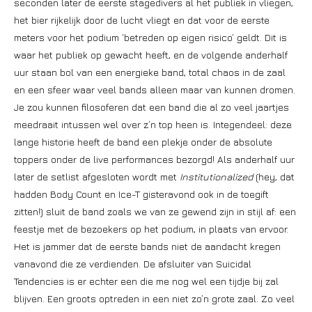
seconden later de eerste stagedivers al het publiek in vliegen,
het bier rijkelijk door de lucht vliegt en dat voor de eerste
meters voor het podium ‘betreden op eigen risico’ geldt. Dit is
waar het publiek op gewacht heeft, en de volgende anderhalf
uur staan bol van een energieke band, total chaos in de zaal
en een sfeer waar veel bands alleen maar van kunnen dromen.
Je zou kunnen filosoferen dat een band die al zo veel jaartjes
meedraait intussen wel over z’n top heen is. Integendeel: deze
lange historie heeft de band een plekje onder de absolute
toppers onder de live performances bezorgd! Als anderhalf uur
later de setlist afgesloten wordt met
Institutionalized
(hey, dat
hadden Body Count en Ice-T gisteravond ook in de toegift
zitten!) sluit de band zoals we van ze gewend zijn in stijl af: een
feestje met de bezoekers op het podium, in plaats van ervoor.
Het is jammer dat de eerste bands niet de aandacht kregen
vanavond die ze verdienden. De afsluiter van Suicidal
Tendencies is er echter een die me nog wel een tijdje bij zal
blijven. Een groots optreden in een niet zo’n grote zaal. Zo veel