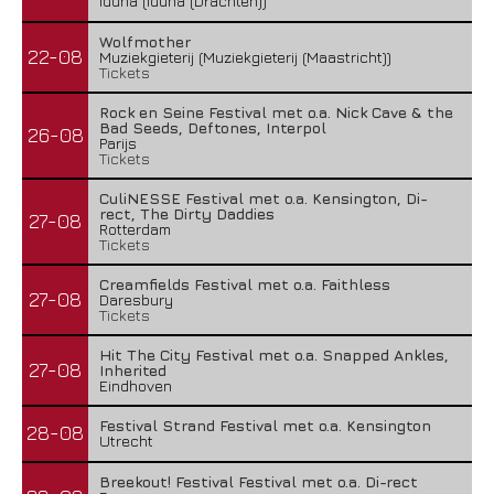
Iduna (Iduna (Drachten))
Wolfmother
22-08
Muziekgieterij (Muziekgieterij (Maastricht))
Tickets
Rock en Seine Festival met o.a. Nick Cave & the
Bad Seeds, Deftones, Interpol
26-08
Parijs
Tickets
CuliNESSE Festival met o.a. Kensington, Di-
rect, The Dirty Daddies
27-08
Rotterdam
Tickets
Creamfields Festival met o.a. Faithless
27-08
Daresbury
Tickets
Hit The City Festival met o.a. Snapped Ankles,
27-08
Inherited
Eindhoven
Festival Strand Festival met o.a. Kensington
28-08
Utrecht
Breekout! Festival Festival met o.a. Di-rect