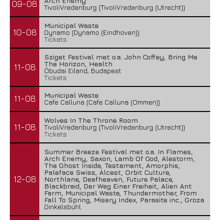
Arch Enemy
09-08
TivoliVredenburg (TivoliVredenburg (Utrecht))
Municipal Waste
10-08
Dynamo (Dynamo (Eindhoven))
Tickets
Sziget Festival met o.a. John Coffey, Bring Me
The Horizon, Health
11-08
Óbudai Eiland, Budapest
Tickets
Municipal Waste
11-08
Cafe Calluna (Cafe Calluna (Ommen))
Wolves In The Throne Room
11-08
TivoliVredenburg (TivoliVredenburg (Utrecht))
Tickets
Summer Breeze Festival met o.a. In Flames,
Arch Enemy, Saxon, Lamb Of God, Alestorm,
The Ghost Inside, Testament, Amorphis,
Paleface Swiss, Alcest, Orbit Culture,
12-08
Northlane, Deafheaven, Future Palace,
Blackbraid, Der Weg Einer Freiheit, Alien Ant
Farm, Municipal Waste, Thundermother, From
Fall To Spring, Misery Index, Parasite inc., Groza
Dinkelsbühl