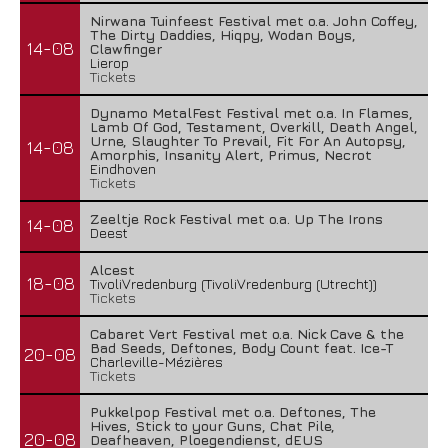
Nirwana Tuinfeest Festival met o.a. John Coffey,
The Dirty Daddies, Hiqpy, Wodan Boys,
14-08
Clawfinger
Lierop
Tickets
Dynamo MetalFest Festival met o.a. In Flames,
Lamb Of God, Testament, Overkill, Death Angel,
Urne, Slaughter To Prevail, Fit For An Autopsy,
14-08
Amorphis, Insanity Alert, Primus, Necrot
Eindhoven
Tickets
Zeeltje Rock Festival met o.a. Up The Irons
14-08
Deest
Alcest
18-08
TivoliVredenburg (TivoliVredenburg (Utrecht))
Tickets
Cabaret Vert Festival met o.a. Nick Cave & the
Bad Seeds, Deftones, Body Count feat. Ice-T
20-08
Charleville-Mézières
Tickets
Pukkelpop Festival met o.a. Deftones, The
Hives, Stick to your Guns, Chat Pile,
20-08
Deafheaven, Ploegendienst, dEUS