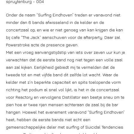
Onder de naam “Surfing Eindhoven” treden er vanavond niet
minder dan 6 bands afwisselend in de kelder en de
concertzaal op, en wie er niet genoeg van kan krijgen die kan
bij cafe “The Jack” aanschuiven voor de afterparty. Daar zal
Powerstroke acte de presence geven.
Met een vroeg aanvangstijdstip van iets over zeven uur kun je
verwachten dat de eerste band nog niet tegen een volle zaal
aan zal kijken. Eerlijkheid gebiedt mij te vermelden dat de
tweede tot en met vijfde band dit zelfde lot wacht. Waar de
kelder met z’n beperkte capaciteit en spits toelopende vorm
richting het podium al snel vol lijkt, is het in de concertzaal
voor Reactory en vervolgens Distillator een beetje sneu om te
zien hoe er twee rijen mensen achteraan de zaal bij de bar
hangen. Hoewel het evenement vanavond “Surfing Eindhoven”
heet, hebben de eerste bands niet echt een
gemeenschappelijke deler met surfing of Suicidal Tendencies