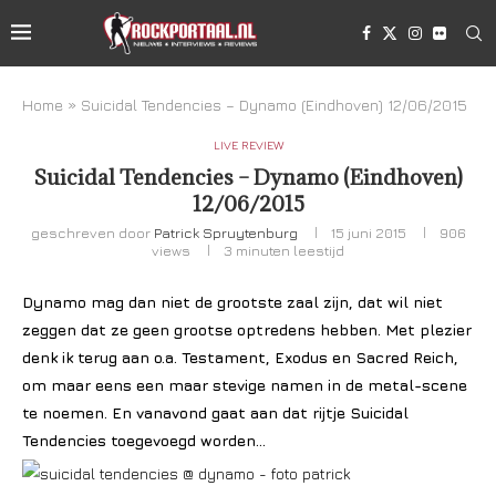
Home
»
Suicidal Tendencies – Dynamo (Eindhoven) 12/06/2015
LIVE REVIEW
Suicidal Tendencies – Dynamo (Eindhoven)
12/06/2015
geschreven door
Patrick Spruytenburg
15 juni 2015
906
views
3 minuten leestijd
Dynamo mag dan niet de grootste zaal zijn, dat wil niet
zeggen dat ze geen grootse optredens hebben. Met plezier
denk ik terug aan o.a. Testament, Exodus en Sacred Reich,
om maar eens een maar stevige namen in de metal-scene
te noemen. En vanavond gaat aan dat rijtje Suicidal
Tendencies toegevoegd worden…