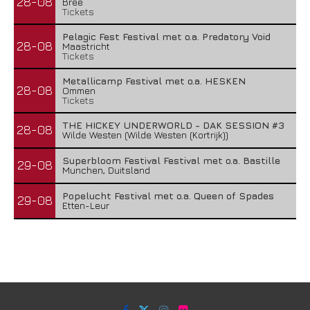
28-08
Bree
Tickets
Pelagic Fest Festival met o.a. Predatory Void
28-08
Maastricht
Tickets
Metallicamp Festival met o.a. HESKEN
28-08
Ommen
Tickets
THE HICKEY UNDERWORLD - DAK SESSION #3
28-08
Wilde Westen (Wilde Westen (Kortrijk))
Superbloom Festival Festival met o.a. Bastille
29-08
Munchen, Duitsland
Popelucht Festival met o.a. Queen of Spades
29-08
Etten-Leur