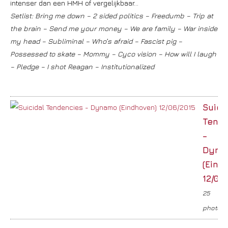
intenser dan een HMH of vergelijkbaar…
Setlist: Bring me down – 2 sided politics – Freedumb – Trip at
the brain – Send me your money – We are family – War inside
my head – Subliminal – Who’s afraid – Fascist pig –
Possessed to skate – Mommy – Cyco vision – How will I laugh
– Pledge – I shot Reagan – Institutionalized
Suici
Tend
–
Dyna
(Eind
12/06
25
photos