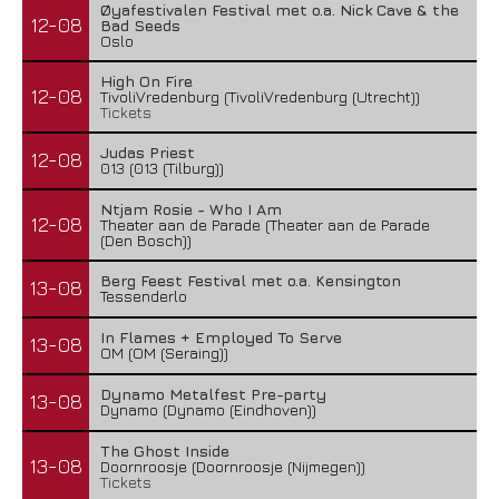
Øyafestivalen Festival met o.a. Nick Cave & the
12-08
Bad Seeds
Oslo
High On Fire
12-08
TivoliVredenburg (TivoliVredenburg (Utrecht))
Tickets
Judas Priest
12-08
013 (013 (Tilburg))
Ntjam Rosie - Who I Am
12-08
Theater aan de Parade (Theater aan de Parade
(Den Bosch))
Berg Feest Festival met o.a. Kensington
13-08
Tessenderlo
In Flames + Employed To Serve
13-08
OM (OM (Seraing))
Dynamo Metalfest Pre-party
13-08
Dynamo (Dynamo (Eindhoven))
The Ghost Inside
13-08
Doornroosje (Doornroosje (Nijmegen))
Tickets