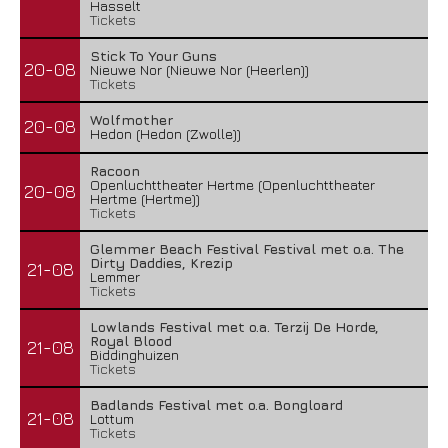
Hasselt
Tickets
Stick To Your Guns
20-08
Nieuwe Nor (Nieuwe Nor (Heerlen))
Tickets
Wolfmother
20-08
Hedon (Hedon (Zwolle))
Racoon
Openluchttheater Hertme (Openluchttheater
20-08
Hertme (Hertme))
Tickets
Glemmer Beach Festival Festival met o.a. The
Dirty Daddies, Krezip
21-08
Lemmer
Tickets
Lowlands Festival met o.a. Terzij De Horde,
Royal Blood
21-08
Biddinghuizen
Tickets
Badlands Festival met o.a. Bongloard
21-08
Lottum
Tickets