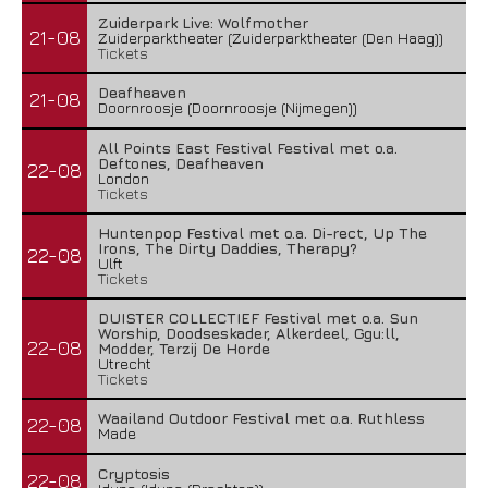
Zuiderpark Live: Wolfmother
21-08
Zuiderparktheater (Zuiderparktheater (Den Haag))
Tickets
Deafheaven
21-08
Doornroosje (Doornroosje (Nijmegen))
All Points East Festival Festival met o.a.
Deftones, Deafheaven
22-08
London
Tickets
Huntenpop Festival met o.a. Di-rect, Up The
Irons, The Dirty Daddies, Therapy?
22-08
Ulft
Tickets
DUISTER COLLECTIEF Festival met o.a. Sun
Worship, Doodseskader, Alkerdeel, Ggu:ll,
22-08
Modder, Terzij De Horde
Utrecht
Tickets
Waailand Outdoor Festival met o.a. Ruthless
22-08
Made
Cryptosis
22-08