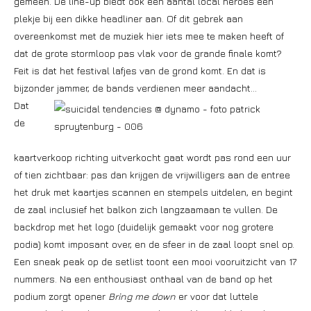
gemeen. De line-up biedt ook een aantal local heroes een
plekje bij een dikke headliner aan. Of dit gebrek aan
overeenkomst met de muziek hier iets mee te maken heeft of
dat de grote stormloop pas vlak voor de grande finale komt?
Feit is dat het festival lafjes van de grond komt. En dat is
bijzonder jammer, de bands verdienen meer aandacht…
Dat
de
kaartverkoop richting uitverkocht gaat wordt pas rond een uur
of tien zichtbaar: pas dan krijgen de vrijwilligers aan de entree
het druk met kaartjes scannen en stempels uitdelen, en begint
de zaal inclusief het balkon zich langzaamaan te vullen. De
backdrop met het logo (duidelijk gemaakt voor nog grotere
podia) komt imposant over, en de sfeer in de zaal loopt snel op.
Een sneak peak op de setlist toont een mooi vooruitzicht van 17
nummers. Na een enthousiast onthaal van de band op het
podium zorgt opener
Bring me down
er voor dat luttele