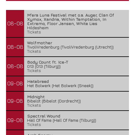
M'era Luna Festival met o.a. Auger, Clan Of
Xymox, Xandria, Within Temptation, In
08-08
Extremo, Floor Jansen, White Lies
Hildesheim
Tickets
Wolfmother
08-08
TivoliVredenburg (TivoliVredenburg (Utrecht))
Tickets
Body Count ft. Ice-T
08-08
013 (013 (Tilburg))
Tickets
Hatebreed
09-08
Het Bolwerk (Het Bolwerk (Sneek))
Midnight
09-08
Bibelot (Bibelot (Dordrecht))
Tickets
Spectral Wound
09-08
Hall Of Fame (Hall Of Fame (Tilburg))
Tickets