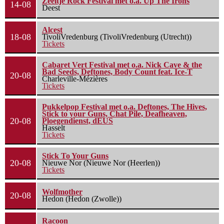
Zeeltje Rock Festival met o.a. Up The Irons
14-08
Deest
Alcest
18-08
TivoliVredenburg (TivoliVredenburg (Utrecht))
Tickets
Cabaret Vert Festival met o.a. Nick Cave & the
Bad Seeds, Deftones, Body Count feat. Ice-T
20-08
Charleville-Mézières
Tickets
Pukkelpop Festival met o.a. Deftones, The Hives,
Stick to your Guns, Chat Pile, Deafheaven,
20-08
Ploegendienst, dEUS
Hasselt
Tickets
Stick To Your Guns
20-08
Nieuwe Nor (Nieuwe Nor (Heerlen))
Tickets
Wolfmother
20-08
Hedon (Hedon (Zwolle))
Racoon