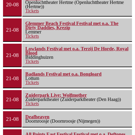
Openluchttheater Hertme (Openluchttheater Hertme
20-08
(Hertme))
Tickets
Glemmer Beach Festival Festival met o.a. The
Dirty Daddies, Krezip
21-08
Lemmer
Tickets
Lowlands Festival met o.a. Terzij De Horde, Royal
Blood
21-08
Biddinghuizen
Tickets
Badlands Festival met o.a. Bongloard
21-08
Lottum
Tickets
Zuiderpark Live: Wolfmother
21-08
Zuiderparktheater (Zuiderparktheater (Den Haag))
Tickets
Deafheaven
21-08
Doornroosje (Doornroosje (Nijmegen))
All Points East Festival Festival met o.a. Deftones,