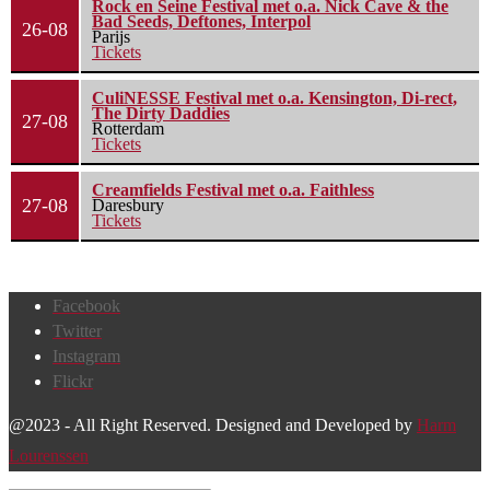
Rock en Seine Festival met o.a. Nick Cave & the
Bad Seeds, Deftones, Interpol
26-08
Parijs
Tickets
CuliNESSE Festival met o.a. Kensington, Di-rect,
The Dirty Daddies
27-08
Rotterdam
Tickets
Creamfields Festival met o.a. Faithless
27-08
Daresbury
Tickets
Facebook
Twitter
Instagram
Flickr
@2023 - All Right Reserved. Designed and Developed by
Harm
Lourenssen