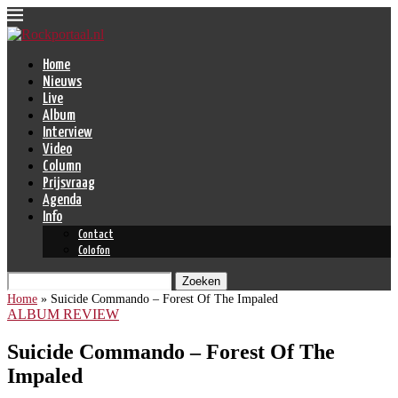
Home
Nieuws
Live
Album
Interview
Video
Column
Prijsvraag
Agenda
Info
Contact
Colofon
Zoeken
Home
»
Suicide Commando – Forest Of The Impaled
ALBUM REVIEW
Suicide Commando – Forest Of The
Impaled