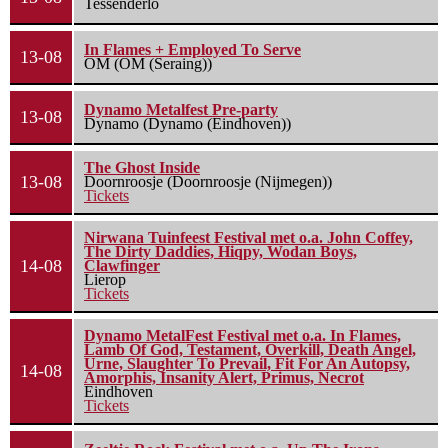
Tessenderlo
In Flames + Employed To Serve
13-08
OM (OM (Seraing))
Dynamo Metalfest Pre-party
13-08
Dynamo (Dynamo (Eindhoven))
The Ghost Inside
13-08
Doornroosje (Doornroosje (Nijmegen))
Tickets
Nirwana Tuinfeest Festival met o.a. John Coffey,
The Dirty Daddies, Hiqpy, Wodan Boys,
14-08
Clawfinger
Lierop
Tickets
Dynamo MetalFest Festival met o.a. In Flames,
Lamb Of God, Testament, Overkill, Death Angel,
Urne, Slaughter To Prevail, Fit For An Autopsy,
14-08
Amorphis, Insanity Alert, Primus, Necrot
Eindhoven
Tickets