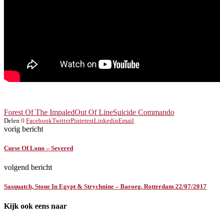
Forest Of The Impaled
Out Of Line
Suicide Commando
Delen
0
Facebook
Twitter
Pinterest
Linkedin
Email
vorig bericht
Curse Of Lono – Severed
volgend bericht
Sasquatch, Stone In Egypt & Strychnine – Baroeg, Rotterdam 22/07/2017
Kijk ook eens naar