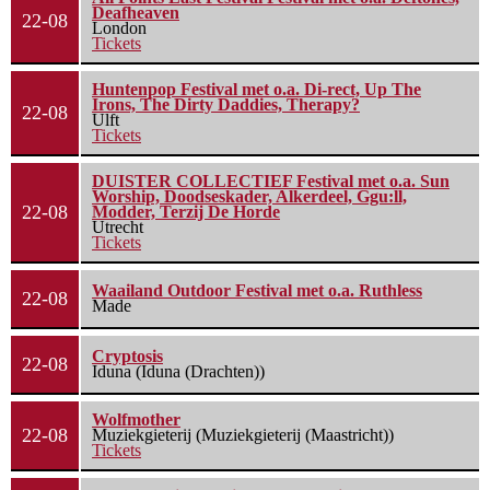
Deafheaven
22-08
London
Tickets
Huntenpop Festival met o.a. Di-rect, Up The
Irons, The Dirty Daddies, Therapy?
22-08
Ulft
Tickets
DUISTER COLLECTIEF Festival met o.a. Sun
Worship, Doodseskader, Alkerdeel, Ggu:ll,
22-08
Modder, Terzij De Horde
Utrecht
Tickets
Waailand Outdoor Festival met o.a. Ruthless
22-08
Made
Cryptosis
22-08
Iduna (Iduna (Drachten))
Wolfmother
22-08
Muziekgieterij (Muziekgieterij (Maastricht))
Tickets