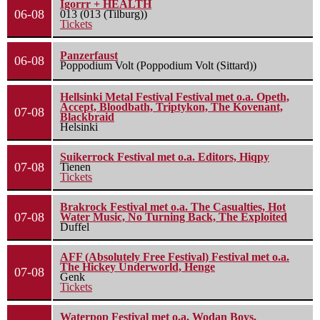
Igorrr + HEALTH
06-08
013 (013 (Tilburg))
Tickets
Panzerfaust
06-08
Poppodium Volt (Poppodium Volt (Sittard))
Hellsinki Metal Festival Festival met o.a. Opeth,
Accept, Bloodbath, Triptykon, The Kovenant,
07-08
Blackbraid
Helsinki
Suikerrock Festival met o.a. Editors, Hiqpy
07-08
Tienen
Tickets
Brakrock Festival met o.a. The Casualties, Hot
07-08
Water Music, No Turning Back, The Exploited
Duffel
AFF (Absolutely Free Festival) Festival met o.a.
The Hickey Underworld, Henge
07-08
Genk
Tickets
Waterpop Festival met o.a. Wodan Boys,