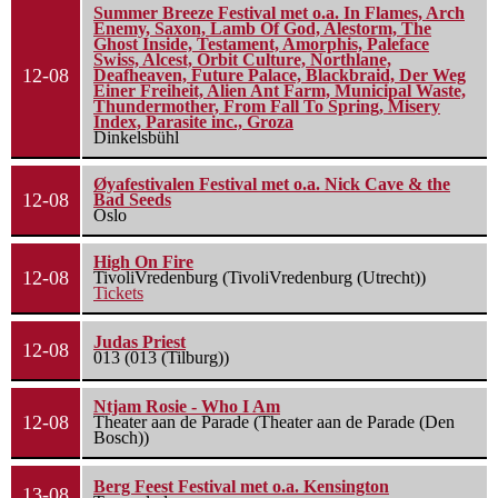
Summer Breeze Festival met o.a. In Flames, Arch
Enemy, Saxon, Lamb Of God, Alestorm, The
Ghost Inside, Testament, Amorphis, Paleface
Swiss, Alcest, Orbit Culture, Northlane,
12-08
Deafheaven, Future Palace, Blackbraid, Der Weg
Einer Freiheit, Alien Ant Farm, Municipal Waste,
Thundermother, From Fall To Spring, Misery
Index, Parasite inc., Groza
Dinkelsbühl
Øyafestivalen Festival met o.a. Nick Cave & the
12-08
Bad Seeds
Oslo
High On Fire
12-08
TivoliVredenburg (TivoliVredenburg (Utrecht))
Tickets
Judas Priest
12-08
013 (013 (Tilburg))
Ntjam Rosie - Who I Am
12-08
Theater aan de Parade (Theater aan de Parade (Den
Bosch))
Berg Feest Festival met o.a. Kensington
13-08