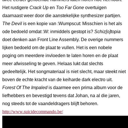
Het rustigere
Crack Up
en
Too Far Gone
overtuigen
daarnaast weer door die aanstekelijke synthesizer partijen.
The Devil
is een kopie van :Wumpscut: Misschien is het als
ode bedoeld omdat :W: inmiddels gestopt is?
Schiz[o]topia
doet denken aan Front Line Assembly. De overige nummers
lijken bedoeld om de plaat te vullen. Het is een nobele
poging om meerdere invloeden te laten horen en de plaat
meer afwisseling te geven. Helaas lukt dat slechts
gedeeltelijk. Het songmateriaal is niet slecht, maar steekt niet
boven de echte kracht van de keiharde dark electro uit.
Forest Of The Impaled
is daarmee een prima album voor de
liefhebbers en bevestigd tevens dat Johan, na al die jaren,
nog steeds tot de vaandeldragers blijft behoren.
http://www.suicidecommando.be/