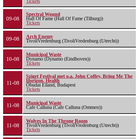
Tickets
Spectral Wound
09-08
Hall Of Fame (Hall Of Fame (Tilburg))
Tickets
Arch Enemy
09-08
TivoliVredenburg (TivoliVredenburg (Utrecht))
Municipal Waste
10-08
Dynamo (Dynamo (Eindhoven))
Tickets
Sziget Festival met o.a. John Coffey, Bring Me The
Horizon, Health
11-08
Óbudai Eiland, Budapest
Tickets
Municipal Waste
11-08
Cafe Calluna (Cafe Calluna (Ommen))
Wolves In The Throne Room
11-08
TivoliVredenburg (TivoliVredenburg (Utrecht))
Tickets