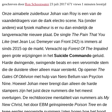
geschreven door
Ron Schoonwater
23 juli 2017
671
views
1 minuten leestijd
Onze aimabele zuiderbuur Johan van Roy is een van de
vaandeldragers van de dark electro scene. Na (onder
andere) wat fysiek malheur is er nu dan eindelijk de
langverwachte nieuwe plaat. De single
The Pain That You
Like
(met Jean Luc Demeyer van Front 242) is immers al
sinds 2015 op de markt. Verwacht op
Forest Of The Impaled
geen grote wijzigingen in het
Suicide Commando
geluid.
Harde dwingende, swingende beats en een vervormde stem
die de duistere sfeer alleen maar versterkt. Op opener
The
Gates Of Oblivion
met hulp van Nero Bellum van Psyclon
Nine. Hoewel Johan meer brengt dan alleen de harde
stampers zijn het juist deze nummers die het meest
overtuigen. De rechtdoorzee mentaliteit van nummers als
My
New Christ,
het door EBM geïnspireerde
Poison Tree
en de
twee eerder genoemde nummers laten horen hoe het hoort.