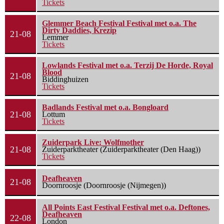
Tickets
Glemmer Beach Festival Festival met o.a. The
Dirty Daddies, Krezip
21-08
Lemmer
Tickets
Lowlands Festival met o.a. Terzij De Horde, Royal
Blood
21-08
Biddinghuizen
Tickets
Badlands Festival met o.a. Bongloard
21-08
Lottum
Tickets
Zuiderpark Live: Wolfmother
21-08
Zuiderparktheater (Zuiderparktheater (Den Haag))
Tickets
Deafheaven
21-08
Doornroosje (Doornroosje (Nijmegen))
All Points East Festival Festival met o.a. Deftones,
Deafheaven
22-08
London