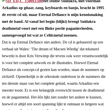
Het Duitse Suidakra, met voorman
Arkadius op gitaar, zang, keyboards en banjo, bracht in 1995
de eerste cd uit, maar Eternal Defiance is mijn kennismaking
met de band. Al vanaf het begin (blijkt) brengt Suidakra
deathmetal voort met een flinke portie paganinvloeden,
samengevoegd tot wat ze Celticmetal noemen.
Dat is op Eternal Defiance niet anders. De cd is gebaseerd op een
verhaal uit Wales: ‘The dream of Macsen Wledig’ dat tekstueel
bewerkt is door Kris Verwimp die tevens ook weer verantwoordelijk
is voor het complete artwork en de illustraties. Hoewel Eternal
Defiance als concept-cd gezien kan worden, staan de nummers op
zichzelf. Opmerkelijk is de orkestrale ondertoon in de nummers die
ten dienste staan van het complete geluid, waarin Arkadius een
meester toont. Er is een belangrijk evenwicht tussen de deathmetal
en de paganmetal. Het één lijkt niet zonder het andere te kunnen,
hoewel er altijd een soort spanning lijkt te ontstaan in hetgeen wat