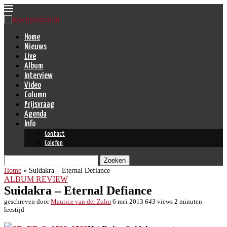
Home
Nieuws
Live
Album
Interview
Video
Column
Prijsvraag
Agenda
Info
Contact
Colofon
Zoeken
Home
»
Suidakra – Eternal Defiance
ALBUM REVIEW
Suidakra – Eternal Defiance
geschreven door
Maurice van der Zalm
6 mei 2013
643
views
2 minuten
leestijd