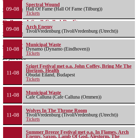
Spectral Wound
09-08
Hall Of Fame (Hall Of Fame (Tilburg))
22 juli 2026
Tickets
Gallon – A Spell Called Reality
Arch Enemy
09-08
TivoliVredenburg (TivoliVredenburg (Utrecht))
22 juli 2026
Municipal Waste
Green Carnation – A Dark Poem II: Sanguis
10-08
Dynamo (Dynamo (Eindhoven))
Tickets
20 juli 2026
Sziget Festival met o.a. John Coffey, Bring Me The
Horizon, Health
11-08
Óbudai Eiland, Budapest
Tickets
Municipal Waste
11-08
Cafe Calluna (Cafe Calluna (Ommen))
Wolves In The Throne Room
11-08
TivoliVredenburg (TivoliVredenburg (Utrecht))
Tickets
Summer Breeze Festival met o.a. In Flames, Arch
Enemy, Saxon, Lamb Of God, Alestorm, The