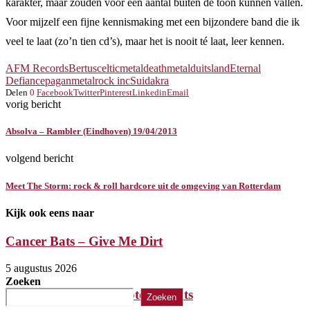
karakter, maar zouden voor een aantal buiten de toon kunnen vallen.
Voor mijzelf een fijne kennismaking met een bijzondere band die ik
veel te laat (zo’n tien cd’s), maar het is nooit té laat, leer kennen.
AFM Records
Bertus
celticmetal
deathmetal
duitsland
Eternal
Defiance
paganmetal
rock inc
Suidakra
Delen
0
Facebook
Twitter
Pinterest
Linkedin
Email
vorig bericht
Absolva – Rambler (Eindhoven) 19/04/2013
volgend bericht
Meet The Storm: rock & roll hardcore uit de omgeving van Rotterdam
Kijk ook eens naar
Cancer Bats – Give Me Dirt
5 augustus 2026
Zoeken
The Iron Roses – Molotov Nights
Zoeken