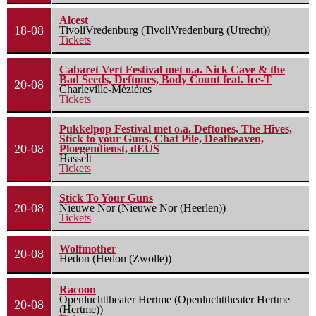
Alcest
18-08
TivoliVredenburg (TivoliVredenburg (Utrecht))
Tickets
Cabaret Vert Festival met o.a. Nick Cave & the
Bad Seeds, Deftones, Body Count feat. Ice-T
20-08
Charleville-Mézières
Tickets
Pukkelpop Festival met o.a. Deftones, The Hives,
Stick to your Guns, Chat Pile, Deafheaven,
20-08
Ploegendienst, dEUS
Hasselt
Tickets
Stick To Your Guns
20-08
Nieuwe Nor (Nieuwe Nor (Heerlen))
Tickets
Wolfmother
20-08
Hedon (Hedon (Zwolle))
Racoon
Openluchttheater Hertme (Openluchttheater Hertme
20-08
(Hertme))