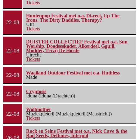
Tickets
Huntenpop Festival met o.a. Di-rect, Up The
Irons, The Dirty Daddies, Therapy?
22-08
Ulft
Tickets
DUISTER COLLECTIEF Festival met o.a. Sun
Worship, Doodseskader, Alkerdeel, Ggu:ll,
22-08
Modder, Terzij De Horde
Utrecht
Tickets
Waailand Outdoor Festival met o.a. Ruthless
22-08
Made
Cryptosis
22-08
Iduna (Iduna (Drachten))
Wolfmother
22-08
Muziekgieterij (Muziekgieterij (Maastricht))
Tickets
Rock en Seine Festival met o.a. Nick Cave & the
Bad Seeds, Deftones, Interpol
26-08