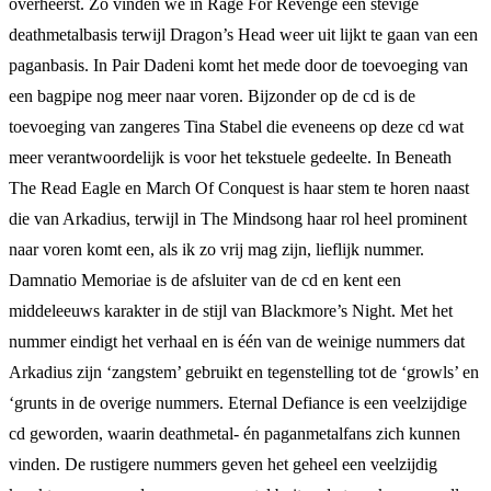
overheerst. Zo vinden we in Rage For Revenge een stevige
deathmetalbasis terwijl Dragon’s Head weer uit lijkt te gaan van een
paganbasis. In Pair Dadeni komt het mede door de toevoeging van
een bagpipe nog meer naar voren. Bijzonder op de cd is de
toevoeging van zangeres Tina Stabel die eveneens op deze cd wat
meer verantwoordelijk is voor het tekstuele gedeelte. In Beneath
The Read Eagle en March Of Conquest is haar stem te horen naast
die van Arkadius, terwijl in The Mindsong haar rol heel prominent
naar voren komt een, als ik zo vrij mag zijn, lieflijk nummer.
Damnatio Memoriae is de afsluiter van de cd en kent een
middeleeuws karakter in de stijl van Blackmore’s Night. Met het
nummer eindigt het verhaal en is één van de weinige nummers dat
Arkadius zijn ‘zangstem’ gebruikt en tegenstelling tot de ‘growls’ en
‘grunts in de overige nummers. Eternal Defiance is een veelzijdige
cd geworden, waarin deathmetal- én paganmetalfans zich kunnen
vinden. De rustigere nummers geven het geheel een veelzijdig