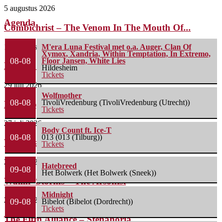
5 augustus 2026
Agenda
Combichrist – The Venom In The Mouth Of...
1 augustus 2026
M'era Luna Festival met o.a. Auger, Clan Of
Xymox, Xandria, Within Temptation, In Extremo,
08-08
Floor Jansen, White Lies
Lunatic Soul – Transition II
Hildesheim
Tickets
29 juli 2026
Wolfmother
08-08
TivoliVredenburg (TivoliVredenburg (Utrecht))
Boneripper – Radiant In Ruin
Tickets
27 juli 2026
Body Count ft. Ice-T
08-08
013 (013 (Tilburg))
Waterparks – Jinx
Tickets
26 juli 2026
Hatebreed
09-08
Het Bolwerk (Het Bolwerk (Sneek))
Wailin’ Storms – The Arsonist
Midnight
26 juli 2026
09-08
Bibelot (Bibelot (Dordrecht))
Tickets
The Fifth Alliance – Stenahoria