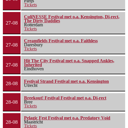
Parijs
Tickets
CuliNESSE Festival met o.a. Kensington, Di-rect,
The Dirty Daddies
27-08
Rotterdam
Tickets
Creamfields Festival met o.a. Faithless
27-08
Daresbury
Tickets
Hit The City Festival met o.a. Snapped Ankles,
27-08
Inherited
Eindhoven
Festival Strand Festival met o.a. Kensington
28-08
Utrecht
Breekout! Festival Festival met o.a. Di-rect
28-08
Bree
Tickets
Pelagic Fest Festival met o.a. Predatory Void
28-08
Maastricht
Tickets