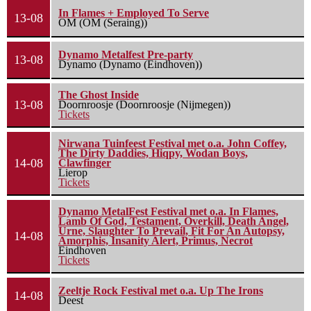
In Flames + Employed To Serve
13-08
OM (OM (Seraing))
Dynamo Metalfest Pre-party
13-08
Dynamo (Dynamo (Eindhoven))
The Ghost Inside
13-08
Doornroosje (Doornroosje (Nijmegen))
Tickets
Nirwana Tuinfeest Festival met o.a. John Coffey,
The Dirty Daddies, Hiqpy, Wodan Boys,
14-08
Clawfinger
Lierop
Tickets
Dynamo MetalFest Festival met o.a. In Flames,
Lamb Of God, Testament, Overkill, Death Angel,
Urne, Slaughter To Prevail, Fit For An Autopsy,
14-08
Amorphis, Insanity Alert, Primus, Necrot
Eindhoven
Tickets
Zeeltje Rock Festival met o.a. Up The Irons
14-08
Deest