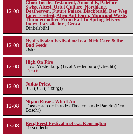
Ghost Inside, Testament, Amorphis, Paleface
Swiss, Alcest, Orbit Culture, Northlane,
12-08
Deafheaven, Future Palace, Blackbraid, Der Weg
Einer Freiheit, Alien Ant Farm, Municipal Waste,
Thundermother, From Fall To Spring, Misery
Index, Parasite inc., Groza
Dinkelsbühl
Øyafestivalen Festival met o.a. Nick Cave & the
12-08
Bad Seeds
Oslo
High On Fire
12-08
TivoliVredenburg (TivoliVredenburg (Utrecht))
Tickets
Judas Priest
12-08
013 (013 (Tilburg))
Ntjam Rosie - Who I Am
12-08
Theater aan de Parade (Theater aan de Parade (Den
Bosch))
Berg Feest Festival met o.a. Kensington
13-08
Tessenderlo