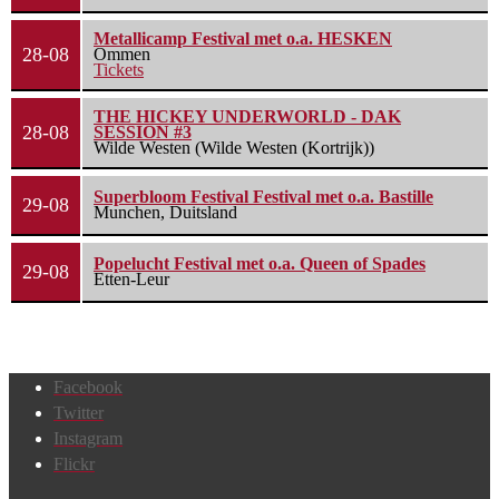
Metallicamp Festival met o.a. HESKEN
28-08
Ommen
Tickets
THE HICKEY UNDERWORLD - DAK
28-08
SESSION #3
Wilde Westen (Wilde Westen (Kortrijk))
Superbloom Festival Festival met o.a. Bastille
29-08
Munchen, Duitsland
Popelucht Festival met o.a. Queen of Spades
29-08
Etten-Leur
Facebook
Twitter
Instagram
Flickr