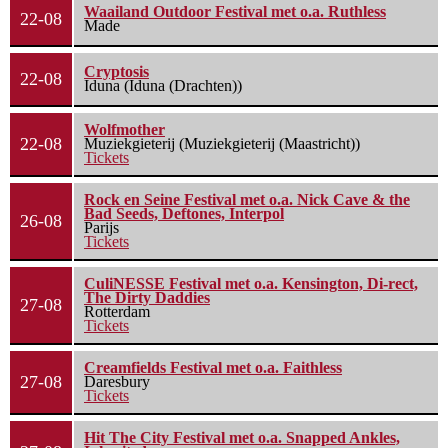
Waailand Outdoor Festival met o.a. Ruthless
22-08
Made
Cryptosis
22-08
Iduna (Iduna (Drachten))
Wolfmother
22-08
Muziekgieterij (Muziekgieterij (Maastricht))
Tickets
Rock en Seine Festival met o.a. Nick Cave & the
Bad Seeds, Deftones, Interpol
26-08
Parijs
Tickets
CuliNESSE Festival met o.a. Kensington, Di-rect,
The Dirty Daddies
27-08
Rotterdam
Tickets
Creamfields Festival met o.a. Faithless
27-08
Daresbury
Tickets
Hit The City Festival met o.a. Snapped Ankles,