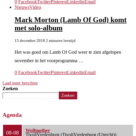
0
Facebook
Twitter
Pinterest
Linkedin
Email
Nieuws
Video
Mark Morton (Lamb Of God) komt
met solo-album
15 december 2018
2 minuten leestijd
Het was goed om Lamb Of God weer te zien afgelopen
november in het voorprogramma …
0
Facebook
Twitter
Pinterest
Linkedin
Email
Laad meer berichten
Zoeken
Zoeken
Agenda
Wolfmother
08-08
TivoliVredenburg (TivoliVredenburg (Utrecht))