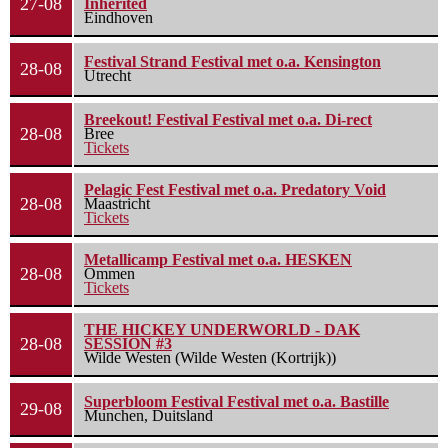
27-08
Inherited
Eindhoven
Festival Strand Festival met o.a. Kensington
28-08
Utrecht
Breekout! Festival Festival met o.a. Di-rect
28-08
Bree
Tickets
Pelagic Fest Festival met o.a. Predatory Void
28-08
Maastricht
Tickets
Metallicamp Festival met o.a. HESKEN
28-08
Ommen
Tickets
THE HICKEY UNDERWORLD - DAK
28-08
SESSION #3
Wilde Westen (Wilde Westen (Kortrijk))
Superbloom Festival Festival met o.a. Bastille
29-08
Munchen, Duitsland