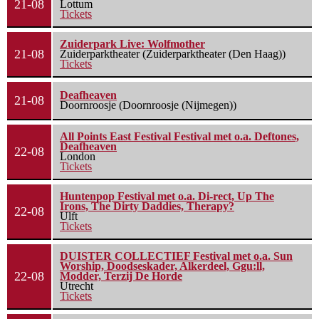
21-08
Lottum
Tickets
Zuiderpark Live: Wolfmother
21-08
Zuiderparktheater (Zuiderparktheater (Den Haag))
Tickets
Deafheaven
21-08
Doornroosje (Doornroosje (Nijmegen))
All Points East Festival Festival met o.a. Deftones,
Deafheaven
22-08
London
Tickets
Huntenpop Festival met o.a. Di-rect, Up The
Irons, The Dirty Daddies, Therapy?
22-08
Ulft
Tickets
DUISTER COLLECTIEF Festival met o.a. Sun
Worship, Doodseskader, Alkerdeel, Ggu:ll,
22-08
Modder, Terzij De Horde
Utrecht
Tickets