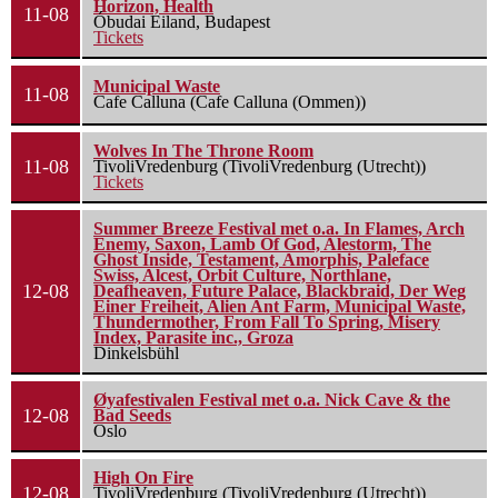
Horizon, Health
11-08
Óbudai Eiland, Budapest
Tickets
Municipal Waste
11-08
Cafe Calluna (Cafe Calluna (Ommen))
Wolves In The Throne Room
11-08
TivoliVredenburg (TivoliVredenburg (Utrecht))
Tickets
Summer Breeze Festival met o.a. In Flames, Arch
Enemy, Saxon, Lamb Of God, Alestorm, The
Ghost Inside, Testament, Amorphis, Paleface
Swiss, Alcest, Orbit Culture, Northlane,
12-08
Deafheaven, Future Palace, Blackbraid, Der Weg
Einer Freiheit, Alien Ant Farm, Municipal Waste,
Thundermother, From Fall To Spring, Misery
Index, Parasite inc., Groza
Dinkelsbühl
Øyafestivalen Festival met o.a. Nick Cave & the
12-08
Bad Seeds
Oslo
High On Fire
12-08
TivoliVredenburg (TivoliVredenburg (Utrecht))