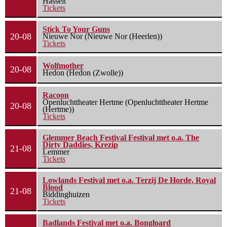
Hasselt
Tickets
Stick To Your Guns
20-08
Nieuwe Nor (Nieuwe Nor (Heerlen))
Tickets
Wolfmother
20-08
Hedon (Hedon (Zwolle))
Racoon
Openluchttheater Hertme (Openluchttheater Hertme
20-08
(Hertme))
Tickets
Glemmer Beach Festival Festival met o.a. The
Dirty Daddies, Krezip
21-08
Lemmer
Tickets
Lowlands Festival met o.a. Terzij De Horde, Royal
Blood
21-08
Biddinghuizen
Tickets
Badlands Festival met o.a. Bongloard