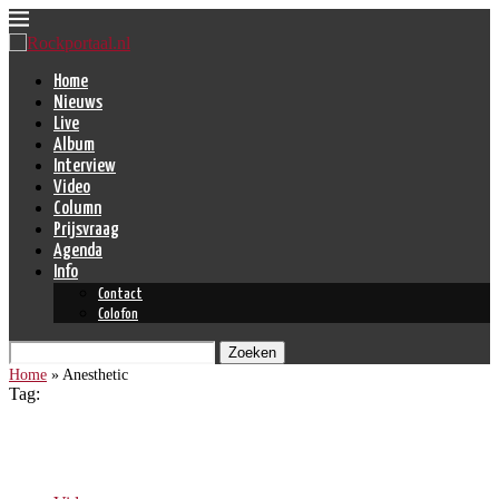
Home
Nieuws
Live
Album
Interview
Video
Column
Prijsvraag
Agenda
Info
Contact
Colofon
Zoeken
Home
»
Anesthetic
Tag:
Anesthetic