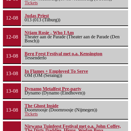
Tickets
Judas Priest
12-08
013 (013 (Tilburg))
Ntjam Rosie - Who I Am
12-08
Theater aan de Parade (Theater aan de Parade (Den
Bosch))
Berg Feest Festival met o.a. Kensington
13-08
Tessenderlo
In Flames + Employed To Serve
13-08
OM (OM (Seraing))
Dynamo Metalfest Pre-party
13-08
Dynamo (Dynamo (Eindhoven))
The Ghost Inside
13-08
Doornroosje (Doornroosje (Nijmegen))
Tickets
Nirwana Tuinfeest Festival met o.a. John Coffey,
The Dirty Daddies, Hiqpy, Wodan Boys,