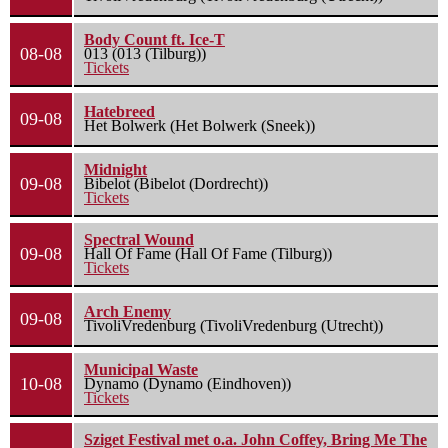
Body Count ft. Ice-T
08-08
013 (013 (Tilburg))
Tickets
Hatebreed
09-08
Het Bolwerk (Het Bolwerk (Sneek))
Midnight
09-08
Bibelot (Bibelot (Dordrecht))
Tickets
Spectral Wound
09-08
Hall Of Fame (Hall Of Fame (Tilburg))
Tickets
Arch Enemy
09-08
TivoliVredenburg (TivoliVredenburg (Utrecht))
Municipal Waste
10-08
Dynamo (Dynamo (Eindhoven))
Tickets
Sziget Festival met o.a. John Coffey, Bring Me The