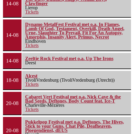
14-08
Clawfinger
Lierop
Tickets
Dynamo MetalFest Festival met o.a. In Flames,
Lamb Of God, Testament, Overkill, Death Angel,
Urne, Slaughter To Prevail, Fit For An Autopsy,
14-08
Amorphis, Insanity Alert, Primus, Necrot
Eindhoven
Tickets
Zeeltje Rock Festival met o.a. Up The Irons
14-08
Deest
Alcest
18-08
TivoliVredenburg (TivoliVredenburg (Utrecht))
Tickets
Cabaret Vert Festival met o.a. Nick Cave & the
Bad Seeds, Deftones, Body Count feat. Ice-T
20-08
Charleville-Mézières
Tickets
Pukkelpop Festival met o.a. Deftones, The Hives,
Stick to your Guns, Chat Pile, Deafheaven,
20-08
Ploegendienst, dEUS