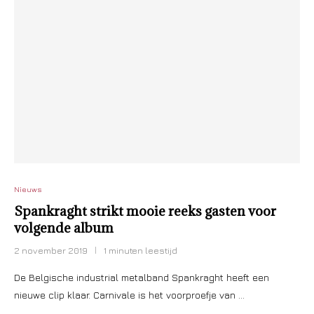
Nieuws
Spankraght strikt mooie reeks gasten voor
volgende album
2 november 2019
1 minuten leestijd
De Belgische industrial metalband Spankraght heeft een
nieuwe clip klaar. Carnivale is het voorproefje van …