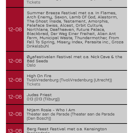
Tickets
Summer Breeze Festival met o.a. In Flames,
Arch Enemy, Saxon, Lamb Of God, Alestorm,
The Ghost Inside, Testament, Amorphis,
Paleface Swiss, Alcest, Orbit Culture,
12-08
Northlane, Deafheaven, Future Palace,
Blackbraid, Der Weg Einer Freiheit, Alien Ant
Farm, Municipal Waste, Thundermother, From
Fall To Spring, Misery Index, Parasite inc., Groza
Dinkelsbühl
Øyafestivalen Festival met o.a. Nick Cave & the
12-08
Bad Seeds
Oslo
High On Fire
12-08
TivoliVredenburg (TivoliVredenburg (Utrecht))
Tickets
Judas Priest
12-08
013 (013 (Tilburg))
Ntjam Rosie - Who I Am
12-08
Theater aan de Parade (Theater aan de Parade
(Den Bosch))
Berg Feest Festival met o.a. Kensington
13-08
Tessenderlo