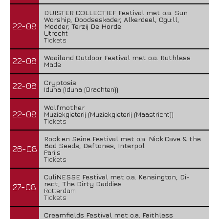
DUISTER COLLECTIEF Festival met o.a. Sun
Worship, Doodseskader, Alkerdeel, Ggu:ll,
22-08
Modder, Terzij De Horde
Utrecht
Tickets
Waailand Outdoor Festival met o.a. Ruthless
22-08
Made
Cryptosis
22-08
Iduna (Iduna (Drachten))
Wolfmother
22-08
Muziekgieterij (Muziekgieterij (Maastricht))
Tickets
Rock en Seine Festival met o.a. Nick Cave & the
Bad Seeds, Deftones, Interpol
26-08
Parijs
Tickets
CuliNESSE Festival met o.a. Kensington, Di-
rect, The Dirty Daddies
27-08
Rotterdam
Tickets
Creamfields Festival met o.a. Faithless