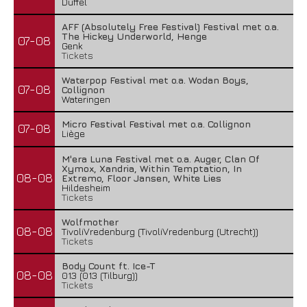
Duffel
AFF (Absolutely Free Festival) Festival met o.a.
The Hickey Underworld, Henge
07-08
Genk
Tickets
Waterpop Festival met o.a. Wodan Boys,
07-08
Collignon
Wateringen
Micro Festival Festival met o.a. Collignon
07-08
Liège
M'era Luna Festival met o.a. Auger, Clan Of
Xymox, Xandria, Within Temptation, In
08-08
Extremo, Floor Jansen, White Lies
Hildesheim
Tickets
Wolfmother
08-08
TivoliVredenburg (TivoliVredenburg (Utrecht))
Tickets
Body Count ft. Ice-T
08-08
013 (013 (Tilburg))
Tickets