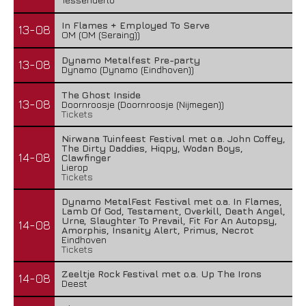
In Flames + Employed To Serve
13-08
OM (OM (Seraing))
Dynamo Metalfest Pre-party
13-08
Dynamo (Dynamo (Eindhoven))
The Ghost Inside
13-08
Doornroosje (Doornroosje (Nijmegen))
Tickets
Nirwana Tuinfeest Festival met o.a. John Coffey,
The Dirty Daddies, Hiqpy, Wodan Boys,
14-08
Clawfinger
Lierop
Tickets
Dynamo MetalFest Festival met o.a. In Flames,
Lamb Of God, Testament, Overkill, Death Angel,
Urne, Slaughter To Prevail, Fit For An Autopsy,
14-08
Amorphis, Insanity Alert, Primus, Necrot
Eindhoven
Tickets
Zeeltje Rock Festival met o.a. Up The Irons
14-08
Deest