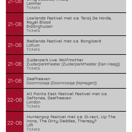
21-08
Lemmer
Tickets
Lowlands Festival met o.a. Terzij De Horde,
Royal Blood
21-08
Biddinghuizen
Tickets
Badlands Festival met o.a. Bongloard
21-08
Lottum
Tickets
Zuiderpark Live: Wolfmother
21-08
Zuiderparktheater (Zuiderparktheater (Den Haag))
Tickets
Deafheaven
21-08
Doornroosje (Doornroosje (Nijmegen))
All Points East Festival Festival met o.a.
Deftones, Deafheaven
22-08
London
Tickets
Huntenpop Festival met o.a. Di-rect, Up The
Irons, The Dirty Daddies, Therapy?
22-08
Ulft
Tickets