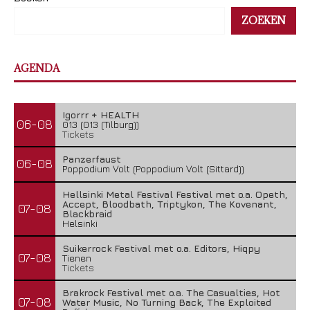
ZOEKEN
AGENDA
Igorrr + HEALTH
06-08
013 (013 (Tilburg))
Tickets
Panzerfaust
06-08
Poppodium Volt (Poppodium Volt (Sittard))
Hellsinki Metal Festival Festival met o.a. Opeth,
Accept, Bloodbath, Triptykon, The Kovenant,
07-08
Blackbraid
Helsinki
Suikerrock Festival met o.a. Editors, Hiqpy
07-08
Tienen
Tickets
Brakrock Festival met o.a. The Casualties, Hot
07-08
Water Music, No Turning Back, The Exploited