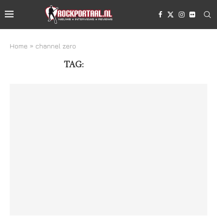
Home
»
channel zero
TAG:
CHANNEL ZERO