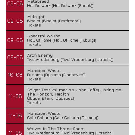
Hatebreed
09-08
Het Bolwerk (Het Bolwerk (Sneek))
Midnight
09-08
Bibelot (Bibelot (Dordrecht))
Tickets
Spectral Wound
09-08
Hall Of Fame (Hall Of Fame (Tilburg))
Tickets
Arch Enemy
09-08
TivoliVredenburg (TivoliVredenburg (Utrecht))
Municipal Waste
10-08
Dynamo (Dynamo (Eindhoven))
Tickets
Sziget Festival met o.a. John Coffey, Bring Me
The Horizon, Health
11-08
Óbudai Eiland, Budapest
Tickets
Municipal Waste
11-08
Cafe Calluna (Cafe Calluna (Ommen))
Wolves In The Throne Room
11-08
TivoliVredenburg (TivoliVredenburg (Utrecht))