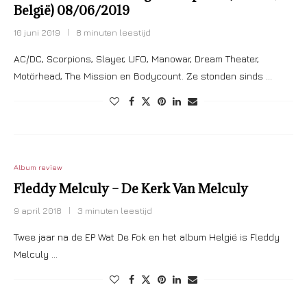
België) 08/06/2019
10 juni 2019
8 minuten leestijd
AC/DC, Scorpions, Slayer, UFO, Manowar, Dream Theater,
Motörhead, The Mission en Bodycount. Ze stonden sinds …
Album review
Fleddy Melculy – De Kerk Van Melculy
9 april 2018
3 minuten leestijd
Twee jaar na de EP Wat De Fok en het album Helgië is Fleddy
Melculy …