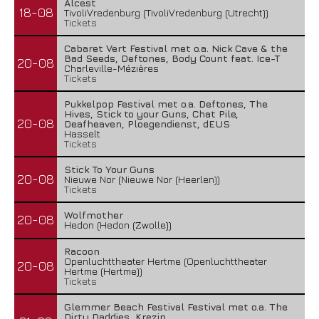
Alcest
18-08
TivoliVredenburg (TivoliVredenburg (Utrecht))
Tickets
Cabaret Vert Festival met o.a. Nick Cave & the
Bad Seeds, Deftones, Body Count feat. Ice-T
20-08
Charleville-Mézières
Tickets
Pukkelpop Festival met o.a. Deftones, The
Hives, Stick to your Guns, Chat Pile,
20-08
Deafheaven, Ploegendienst, dEUS
Hasselt
Tickets
Stick To Your Guns
20-08
Nieuwe Nor (Nieuwe Nor (Heerlen))
Tickets
Wolfmother
20-08
Hedon (Hedon (Zwolle))
Racoon
Openluchttheater Hertme (Openluchttheater
20-08
Hertme (Hertme))
Tickets
Glemmer Beach Festival Festival met o.a. The
Dirty Daddies, Krezip