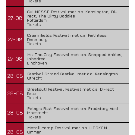
Tickets
CuliNESSE Festival met o.a. Kensington, Di-
rect, The Dirty Daddies
27-08
Rotterdam
Tickets
Creamfields Festival met o.a. Faithless
27-08
Daresbury
Tickets
Hit The City Festival met o.a. Snapped Ankles,
27-08
Inherited
Eindhoven
Festival Strand Festival met o.a. Kensington
28-08
Utrecht
Breekout! Festival Festival met o.a. Di-rect
28-08
Bree
Tickets
Pelagic Fest Festival met o.a. Predatory Void
28-08
Maastricht
Tickets
Metallicamp Festival met o.a. HESKEN
28-08
Ommen