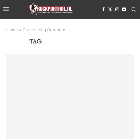
Home
»
Cosmic Key Creations
TAG:
COSMIC KEY CREATIONS