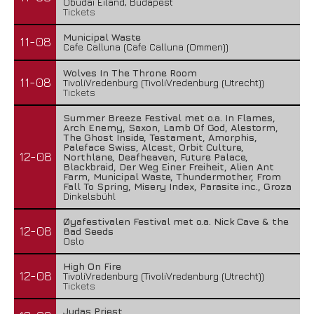
Óbudai Eiland, Budapest
Tickets
Municipal Waste
11-08
Cafe Calluna (Cafe Calluna (Ommen))
Wolves In The Throne Room
11-08
TivoliVredenburg (TivoliVredenburg (Utrecht))
Tickets
Summer Breeze Festival met o.a. In Flames,
Arch Enemy, Saxon, Lamb Of God, Alestorm,
The Ghost Inside, Testament, Amorphis,
Paleface Swiss, Alcest, Orbit Culture,
12-08
Northlane, Deafheaven, Future Palace,
Blackbraid, Der Weg Einer Freiheit, Alien Ant
Farm, Municipal Waste, Thundermother, From
Fall To Spring, Misery Index, Parasite inc., Groza
Dinkelsbühl
Øyafestivalen Festival met o.a. Nick Cave & the
12-08
Bad Seeds
Oslo
High On Fire
12-08
TivoliVredenburg (TivoliVredenburg (Utrecht))
Tickets
Judas Priest