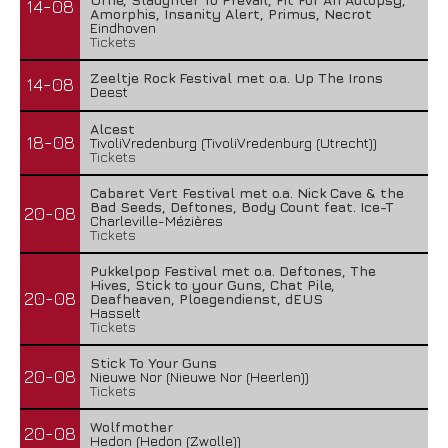
14-08
Amorphis, Insanity Alert, Primus, Necrot
Eindhoven
Tickets
Zeeltje Rock Festival met o.a. Up The Irons
14-08
Deest
Alcest
18-08
TivoliVredenburg (TivoliVredenburg (Utrecht))
Tickets
Cabaret Vert Festival met o.a. Nick Cave & the
Bad Seeds, Deftones, Body Count feat. Ice-T
20-08
Charleville-Mézières
Tickets
Pukkelpop Festival met o.a. Deftones, The
Hives, Stick to your Guns, Chat Pile,
20-08
Deafheaven, Ploegendienst, dEUS
Hasselt
Tickets
Stick To Your Guns
20-08
Nieuwe Nor (Nieuwe Nor (Heerlen))
Tickets
Wolfmother
20-08
Hedon (Hedon (Zwolle))