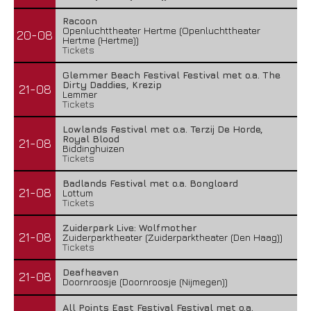
Racoon
Openluchttheater Hertme (Openluchttheater
20-08
Hertme (Hertme))
Tickets
Glemmer Beach Festival Festival met o.a. The
Dirty Daddies, Krezip
21-08
Lemmer
Tickets
Lowlands Festival met o.a. Terzij De Horde,
Royal Blood
21-08
Biddinghuizen
Tickets
Badlands Festival met o.a. Bongloard
21-08
Lottum
Tickets
Zuiderpark Live: Wolfmother
21-08
Zuiderparktheater (Zuiderparktheater (Den Haag))
Tickets
Deafheaven
21-08
Doornroosje (Doornroosje (Nijmegen))
All Points East Festival Festival met o.a.