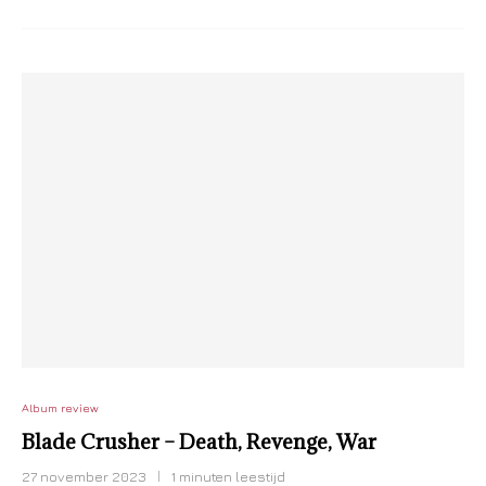
Album review
Blade Crusher – Death, Revenge, War
27 november 2023
1 minuten leestijd