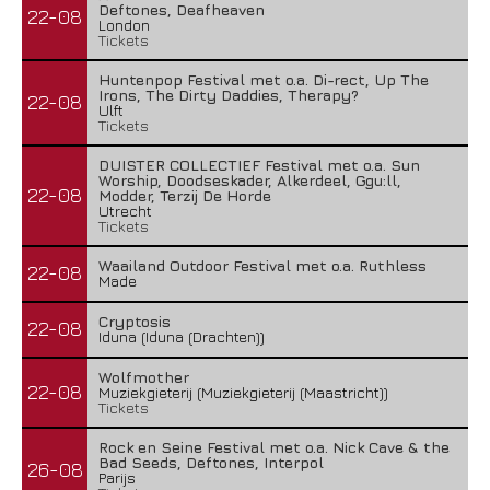
Deftones, Deafheaven
22-08
London
Tickets
Huntenpop Festival met o.a. Di-rect, Up The
Irons, The Dirty Daddies, Therapy?
22-08
Ulft
Tickets
DUISTER COLLECTIEF Festival met o.a. Sun
Worship, Doodseskader, Alkerdeel, Ggu:ll,
22-08
Modder, Terzij De Horde
Utrecht
Tickets
Waailand Outdoor Festival met o.a. Ruthless
22-08
Made
Cryptosis
22-08
Iduna (Iduna (Drachten))
Wolfmother
22-08
Muziekgieterij (Muziekgieterij (Maastricht))
Tickets
Rock en Seine Festival met o.a. Nick Cave & the
Bad Seeds, Deftones, Interpol
26-08
Parijs