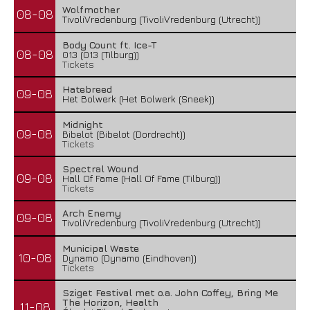
Wolfmother
08-08
TivoliVredenburg (TivoliVredenburg (Utrecht))
Body Count ft. Ice-T
08-08
013 (013 (Tilburg))
Tickets
Hatebreed
09-08
Het Bolwerk (Het Bolwerk (Sneek))
Midnight
09-08
Bibelot (Bibelot (Dordrecht))
Tickets
Spectral Wound
09-08
Hall Of Fame (Hall Of Fame (Tilburg))
Tickets
Arch Enemy
09-08
TivoliVredenburg (TivoliVredenburg (Utrecht))
Municipal Waste
10-08
Dynamo (Dynamo (Eindhoven))
Tickets
Sziget Festival met o.a. John Coffey, Bring Me
The Horizon, Health
11-08