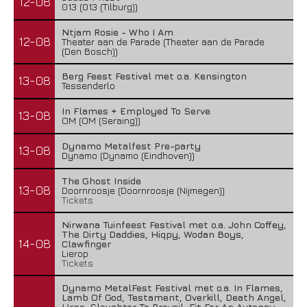
12-08
013 (013 (Tilburg))
Ntjam Rosie - Who I Am
12-08
Theater aan de Parade (Theater aan de Parade
(Den Bosch))
Berg Feest Festival met o.a. Kensington
13-08
Tessenderlo
In Flames + Employed To Serve
13-08
OM (OM (Seraing))
Dynamo Metalfest Pre-party
13-08
Dynamo (Dynamo (Eindhoven))
The Ghost Inside
13-08
Doornroosje (Doornroosje (Nijmegen))
Tickets
Nirwana Tuinfeest Festival met o.a. John Coffey,
The Dirty Daddies, Hiqpy, Wodan Boys,
14-08
Clawfinger
Lierop
Tickets
Dynamo MetalFest Festival met o.a. In Flames,
Lamb Of God, Testament, Overkill, Death Angel,
Urne, Slaughter To Prevail, Fit For An Autopsy,