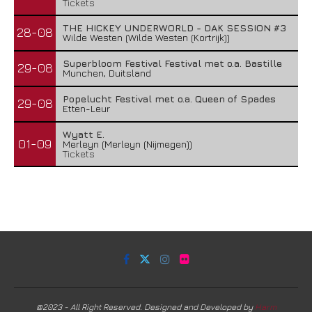
Tickets
THE HICKEY UNDERWORLD - DAK SESSION #3
28-08
Wilde Westen (Wilde Westen (Kortrijk))
Superbloom Festival Festival met o.a. Bastille
29-08
Munchen, Duitsland
Popelucht Festival met o.a. Queen of Spades
29-08
Etten-Leur
Wyatt E.
01-09
Merleyn (Merleyn (Nijmegen))
Tickets
@2023 - All Right Reserved. Designed and Developed by
Harm