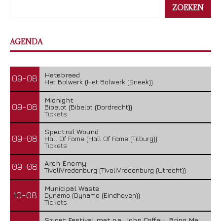
ZOEKEN
AGENDA
Hatebreed
09-08
Het Bolwerk (Het Bolwerk (Sneek))
Midnight
09-08
Bibelot (Bibelot (Dordrecht))
Tickets
Spectral Wound
09-08
Hall Of Fame (Hall Of Fame (Tilburg))
Tickets
Arch Enemy
09-08
TivoliVredenburg (TivoliVredenburg (Utrecht))
Municipal Waste
10-08
Dynamo (Dynamo (Eindhoven))
Tickets
Sziget Festival met o.a. John Coffey, Bring Me