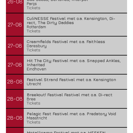
26-08
Parijs
Tickets
CuliNESSE Festival met o.a. Kensington, Di-
rect, The Dirty Daddies
27-08
Rotterdam
Tickets
Creamfields Festival met o.a. Faithless
27-08
Daresbury
Tickets
Hit The City Festival met o.a. Snapped Ankles,
27-08
Inherited
Eindhoven
Festival Strand Festival met o.a. Kensington
28-08
Utrecht
Breekout! Festival Festival met o.a. Di-rect
28-08
Bree
Tickets
Pelagic Fest Festival met o.a. Predatory Void
28-08
Maastricht
Tickets
Metallicamp Festival met o.a. HESKEN