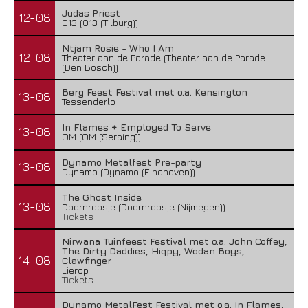
Judas Priest
12-08
013 (013 (Tilburg))
Ntjam Rosie - Who I Am
12-08
Theater aan de Parade (Theater aan de Parade
(Den Bosch))
Berg Feest Festival met o.a. Kensington
13-08
Tessenderlo
In Flames + Employed To Serve
13-08
OM (OM (Seraing))
Dynamo Metalfest Pre-party
13-08
Dynamo (Dynamo (Eindhoven))
The Ghost Inside
13-08
Doornroosje (Doornroosje (Nijmegen))
Tickets
Nirwana Tuinfeest Festival met o.a. John Coffey,
The Dirty Daddies, Hiqpy, Wodan Boys,
14-08
Clawfinger
Lierop
Tickets
Dynamo MetalFest Festival met o.a. In Flames,