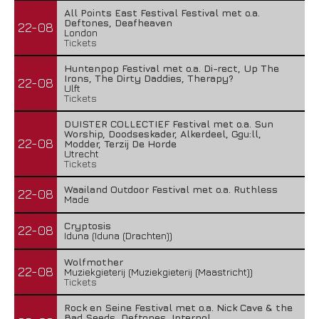
All Points East Festival Festival met o.a.
Deftones, Deafheaven
22-08
London
Tickets
Huntenpop Festival met o.a. Di-rect, Up The
Irons, The Dirty Daddies, Therapy?
22-08
Ulft
Tickets
DUISTER COLLECTIEF Festival met o.a. Sun
Worship, Doodseskader, Alkerdeel, Ggu:ll,
22-08
Modder, Terzij De Horde
Utrecht
Tickets
Waailand Outdoor Festival met o.a. Ruthless
22-08
Made
Cryptosis
22-08
Iduna (Iduna (Drachten))
Wolfmother
22-08
Muziekgieterij (Muziekgieterij (Maastricht))
Tickets
Rock en Seine Festival met o.a. Nick Cave & the
Bad Seeds, Deftones, Interpol