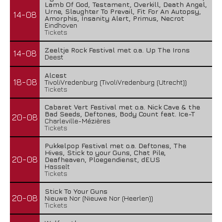
Lamb Of God, Testament, Overkill, Death Angel,
Urne, Slaughter To Prevail, Fit For An Autopsy,
14-08
Amorphis, Insanity Alert, Primus, Necrot
Eindhoven
Tickets
Zeeltje Rock Festival met o.a. Up The Irons
14-08
Deest
Alcest
18-08
TivoliVredenburg (TivoliVredenburg (Utrecht))
Tickets
Cabaret Vert Festival met o.a. Nick Cave & the
Bad Seeds, Deftones, Body Count feat. Ice-T
20-08
Charleville-Mézières
Tickets
Pukkelpop Festival met o.a. Deftones, The
Hives, Stick to your Guns, Chat Pile,
20-08
Deafheaven, Ploegendienst, dEUS
Hasselt
Tickets
Stick To Your Guns
20-08
Nieuwe Nor (Nieuwe Nor (Heerlen))
Tickets