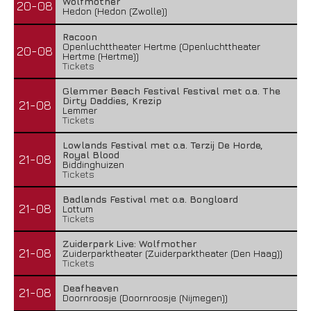
Wolfmother
20-08
Hedon (Hedon (Zwolle))
Racoon
Openluchttheater Hertme (Openluchttheater
20-08
Hertme (Hertme))
Tickets
Glemmer Beach Festival Festival met o.a. The
Dirty Daddies, Krezip
21-08
Lemmer
Tickets
Lowlands Festival met o.a. Terzij De Horde,
Royal Blood
21-08
Biddinghuizen
Tickets
Badlands Festival met o.a. Bongloard
21-08
Lottum
Tickets
Zuiderpark Live: Wolfmother
21-08
Zuiderparktheater (Zuiderparktheater (Den Haag))
Tickets
Deafheaven
21-08
Doornroosje (Doornroosje (Nijmegen))