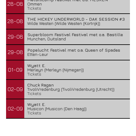
28-08
Ommen
Tickets
THE HICKEY UNDERWORLD - DAK SESSION #3
28-08
Wilde Westen (Wilde Westen (Kortrijk))
Superbloom Festival Festival met o.a. Bastille
29-08
Munchen, Duitsland
Popelucht Festival met o.a. Queen of Spades
29-08
Etten-Leur
Wyatt E.
01-09
Merleyn (Merleyn (Nijmegen))
Tickets
Chuck Ragan
02-09
TivoliVredenburg (TivoliVredenburg (Utrecht))
Tickets
Wyatt E.
02-09
Musicon (Musicon (Den Haag))
Tickets