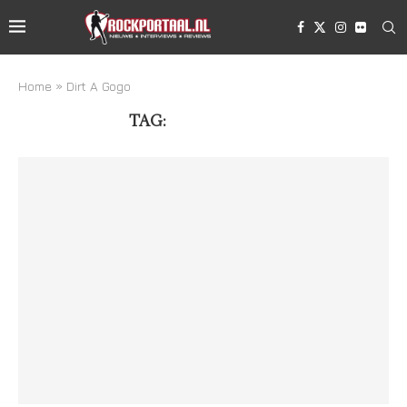
Home
»
Dirt A Gogo
TAG:
DIRT A GOGO