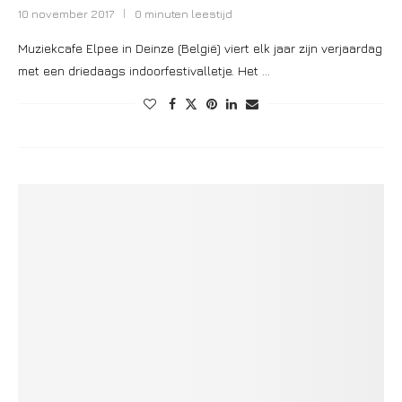
10 november 2017
0 minuten leestijd
Muziekcafe Elpee in Deinze (België) viert elk jaar zijn verjaardag
met een driedaags indoorfestivalletje. Het …