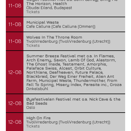
The Horizon, Health
11-08
Óbudai Eiland, Budapest
Tickets
Municipal Waste
11-08
Cafe Calluna (Cafe Calluna (Ommen))
Wolves In The Throne Room
11-08
TivoliVredenburg (TivoliVredenburg (Utrecht))
Tickets
Summer Breeze Festival met o.a. In Flames,
Arch Enemy, Saxon, Lamb Of God, Alestorm,
The Ghost Inside, Testament, Amorphis,
Paleface Swiss, Alcest, Orbit Culture,
12-08
Northlane, Deafheaven, Future Palace,
Blackbraid, Der Weg Einer Freiheit, Alien Ant
Farm, Municipal Waste, Thundermother, From
Fall To Spring, Misery Index, Parasite inc., Groza
Dinkelsbühl
Øyafestivalen Festival met o.a. Nick Cave & the
12-08
Bad Seeds
Oslo
High On Fire
12-08
TivoliVredenburg (TivoliVredenburg (Utrecht))
Tickets