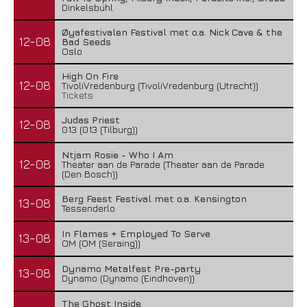
Dinkelsbühl
Øyafestivalen Festival met o.a. Nick Cave & the
12-08
Bad Seeds
Oslo
High On Fire
12-08
TivoliVredenburg (TivoliVredenburg (Utrecht))
Tickets
Judas Priest
12-08
013 (013 (Tilburg))
Ntjam Rosie - Who I Am
12-08
Theater aan de Parade (Theater aan de Parade
(Den Bosch))
Berg Feest Festival met o.a. Kensington
13-08
Tessenderlo
In Flames + Employed To Serve
13-08
OM (OM (Seraing))
Dynamo Metalfest Pre-party
13-08
Dynamo (Dynamo (Eindhoven))
The Ghost Inside