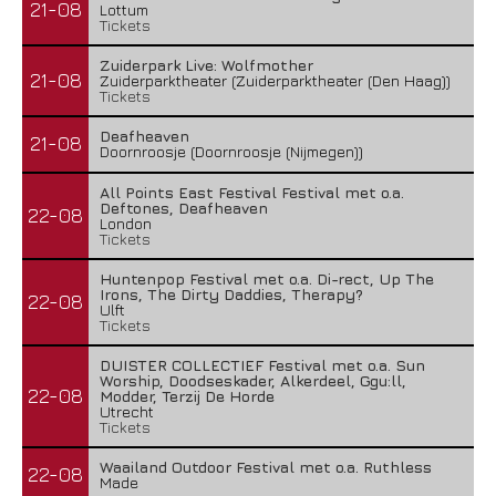
21-08
Lottum
Tickets
Zuiderpark Live: Wolfmother
21-08
Zuiderparktheater (Zuiderparktheater (Den Haag))
Tickets
Deafheaven
21-08
Doornroosje (Doornroosje (Nijmegen))
All Points East Festival Festival met o.a.
Deftones, Deafheaven
22-08
London
Tickets
Huntenpop Festival met o.a. Di-rect, Up The
Irons, The Dirty Daddies, Therapy?
22-08
Ulft
Tickets
DUISTER COLLECTIEF Festival met o.a. Sun
Worship, Doodseskader, Alkerdeel, Ggu:ll,
22-08
Modder, Terzij De Horde
Utrecht
Tickets
Waailand Outdoor Festival met o.a. Ruthless
22-08
Made