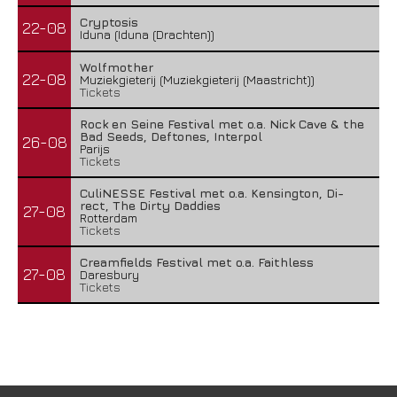
Cryptosis
22-08
Iduna (Iduna (Drachten))
Wolfmother
22-08
Muziekgieterij (Muziekgieterij (Maastricht))
Tickets
Rock en Seine Festival met o.a. Nick Cave & the
Bad Seeds, Deftones, Interpol
26-08
Parijs
Tickets
CuliNESSE Festival met o.a. Kensington, Di-
rect, The Dirty Daddies
27-08
Rotterdam
Tickets
Creamfields Festival met o.a. Faithless
27-08
Daresbury
Tickets