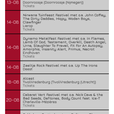
13-08
Doornroosje (Doornroosje (Nijmegen))
Tickets
Nirwana Tuinfeest Festival met o.a. John Coffey,
The Dirty Daddies, Hiqpy, Wodan Boys,
14-08
Clawfinger
Lierop
Tickets
Dynamo MetalFest Festival met o.a. In Flames,
Lamb Of God, Testament, Overkill, Death Angel,
Urne, Slaughter To Prevail, Fit For An Autopsy,
14-08
Amorphis, Insanity Alert, Primus, Necrot
Eindhoven
Tickets
Zeeltje Rock Festival met o.a. Up The Irons
14-08
Deest
Alcest
18-08
TivoliVredenburg (TivoliVredenburg (Utrecht))
Tickets
Cabaret Vert Festival met o.a. Nick Cave & the
Bad Seeds, Deftones, Body Count feat. Ice-T
20-08
Charleville-Mézières
Tickets