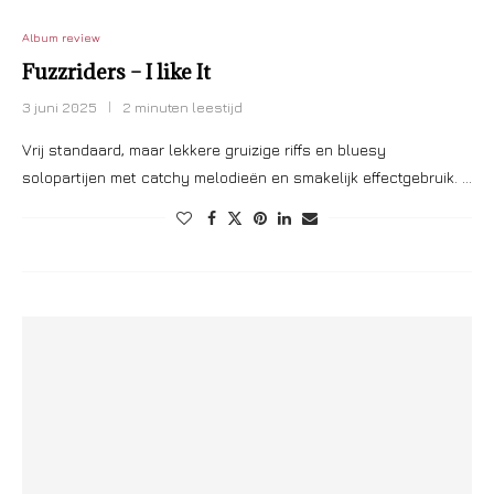
Album review
Fuzzriders – I like It
3 juni 2025
2 minuten leestijd
Vrij standaard, maar lekkere gruizige riffs en bluesy
solopartijen met catchy melodieën en smakelijk effectgebruik. …