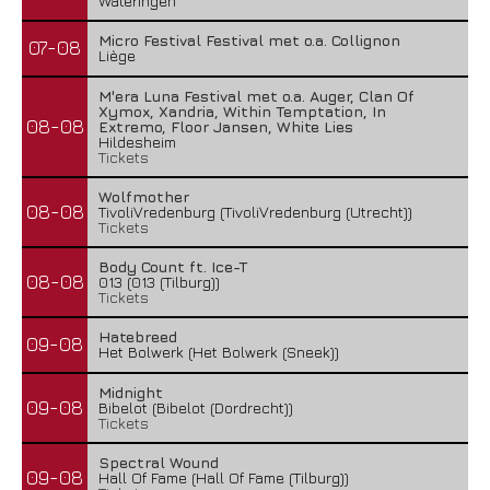
Wateringen
Micro Festival Festival met o.a. Collignon
07-08
Liège
M'era Luna Festival met o.a. Auger, Clan Of
Xymox, Xandria, Within Temptation, In
08-08
Extremo, Floor Jansen, White Lies
Hildesheim
Tickets
Wolfmother
08-08
TivoliVredenburg (TivoliVredenburg (Utrecht))
Tickets
Body Count ft. Ice-T
08-08
013 (013 (Tilburg))
Tickets
Hatebreed
09-08
Het Bolwerk (Het Bolwerk (Sneek))
Midnight
09-08
Bibelot (Bibelot (Dordrecht))
Tickets
Spectral Wound
09-08
Hall Of Fame (Hall Of Fame (Tilburg))