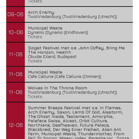
Tickets
Arch Enemy
09-08
TivoliVredenburg (TivoliVredenburg (Utrecht))
Municipal Waste
10-08
Dynamo (Dynamo (Eindhoven))
Tickets
Sziget Festival met o.a. John Coffey, Bring Me
The Horizon, Health
11-08
Óbudai Eiland, Budapest
Tickets
Municipal Waste
11-08
Cafe Calluna (Cafe Calluna (Ommen))
Wolves In The Throne Room
11-08
TivoliVredenburg (TivoliVredenburg (Utrecht))
Tickets
Summer Breeze Festival met o.a. In Flames,
Arch Enemy, Saxon, Lamb Of God, Alestorm,
The Ghost Inside, Testament, Amorphis,
Paleface Swiss, Alcest, Orbit Culture,
12-08
Northlane, Deafheaven, Future Palace,
Blackbraid, Der Weg Einer Freiheit, Alien Ant
Farm, Municipal Waste, Thundermother, From
Fall To Spring, Misery Index, Parasite inc., Groza