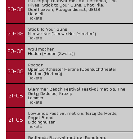
Pukkelpop Festival met o.a. Deftones, The
Hives, Stick to your Guns, Chat Pile,
20-08
Deafheaven, Ploegendienst, dEUS
Hasselt
Tickets
Stick To Your Guns
20-08
Nieuwe Nor (Nieuwe Nor (Heerlen))
Tickets
Wolfmother
20-08
Hedon (Hedon (Zwolle))
Racoon
Openluchttheater Hertme (Openluchttheater
20-08
Hertme (Hertme))
Tickets
Glemmer Beach Festival Festival met o.a. The
Dirty Daddies, Krezip
21-08
Lemmer
Tickets
Lowlands Festival met o.a. Terzij De Horde,
Royal Blood
21-08
Biddinghuizen
Tickets
Badlands Festival met o.a. Bongloard