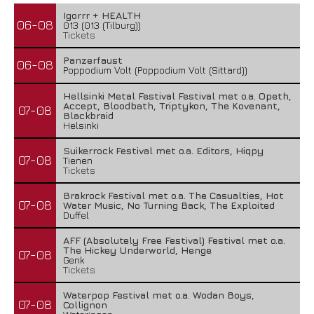
Igorrr + HEALTH
06-08
013 (013 (Tilburg))
Tickets
Panzerfaust
06-08
Poppodium Volt (Poppodium Volt (Sittard))
Hellsinki Metal Festival Festival met o.a. Opeth,
Accept, Bloodbath, Triptykon, The Kovenant,
07-08
Blackbraid
Helsinki
Suikerrock Festival met o.a. Editors, Hiqpy
07-08
Tienen
Tickets
Brakrock Festival met o.a. The Casualties, Hot
07-08
Water Music, No Turning Back, The Exploited
Duffel
AFF (Absolutely Free Festival) Festival met o.a.
The Hickey Underworld, Henge
07-08
Genk
Tickets
Waterpop Festival met o.a. Wodan Boys,
07-08
Collignon