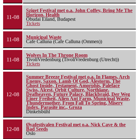
Sziget Festival met o.a. John Coffey, Bring Me The
Horizon, Health
11-08
Óbudai Eiland, Budapest
Tickets
Municipal Waste
11-08
Cafe Calluna (Cafe Calluna (Ommen))
Wolves In The Throne Room
11-08
TivoliVredenburg (TivoliVredenburg (Utrecht))
Tickets
Summer Breeze Festival met o.a. In Flames, Arch
Enemy, Saxon, Lamb Of God, Alestorm, The
Ghost Inside, Testament, Amorphis, Paleface
Swiss, Alcest, Orbit Culture, Northlane,
12-08
Deafheaven, Future Palace, Blackbraid, Der Weg
Einer Freiheit, Alien Ant Farm, Municipal Waste,
Thundermother, From Fall To Spring, Misery
Index, Parasite inc., Groza
Dinkelsbühl
Øyafestivalen Festival met o.a. Nick Cave & the
12-08
Bad Seeds
Oslo