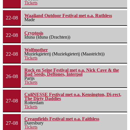
Tickets
Waailand Outdoor Festival met o.a. Ruthless
22-08
Made
Cryptosis
22-08
Iduna (Iduna (Drachten))
Wolfmother
22-08
Muziekgieterij (Muziekgieterij (Maastricht))
Tickets
Rock en Seine Festival met o.a. Nick Cave & the
Bad Seeds, Deftones, Interpol
26-08
Parijs
Tickets
CuliNESSE Festival met o.a. Kensington, Di-rect,
The Dirty Daddies
27-08
Rotterdam
Tickets
Creamfields Festival met o.a. Faithless
27-08
Daresbury
Tickets