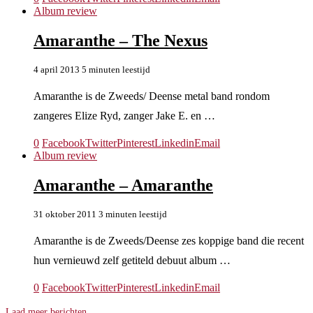
Album review
Amaranthe – The Nexus
4 april 2013
5 minuten leestijd
Amaranthe is de Zweeds/ Deense metal band rondom
zangeres Elize Ryd, zanger Jake E. en …
0
Facebook
Twitter
Pinterest
Linkedin
Email
Album review
Amaranthe – Amaranthe
31 oktober 2011
3 minuten leestijd
Amaranthe is de Zweeds/Deense zes koppige band die recent
hun vernieuwd zelf getiteld debuut album …
0
Facebook
Twitter
Pinterest
Linkedin
Email
Laad meer berichten