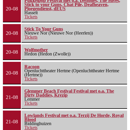
Pukkelpop Festival met o.a. Deftones, The Hives,
Stick to your Guns, Chat Pile, Deafheaven,
20-08
Ploegendienst, dEUS
Hasselt
Tickets
Stick To Your Guns
20-08
Nieuwe Nor (Nieuwe Nor (Heerlen))
Tickets
Wolfmother
20-08
Hedon (Hedon (Zwolle))
Racoon
Openluchttheater Hertme (Openluchttheater Hertme
20-08
(Hertme))
Tickets
Glemmer Beach Festival Festival met o.a. The
Dirty Daddies, Krezip
21-08
Lemmer
Tickets
Lowlands Festival met o.a. Terzij De Horde, Royal
Blood
21-08
Biddinghuizen
Tickets