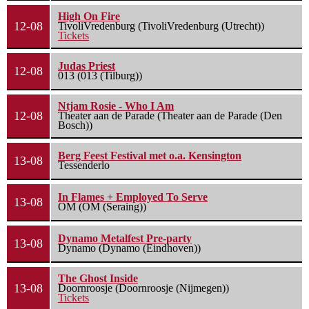
High On Fire
12-08
TivoliVredenburg (TivoliVredenburg (Utrecht))
Tickets
Judas Priest
12-08
013 (013 (Tilburg))
Ntjam Rosie - Who I Am
12-08
Theater aan de Parade (Theater aan de Parade (Den
Bosch))
Berg Feest Festival met o.a. Kensington
13-08
Tessenderlo
In Flames + Employed To Serve
13-08
OM (OM (Seraing))
Dynamo Metalfest Pre-party
13-08
Dynamo (Dynamo (Eindhoven))
The Ghost Inside
13-08
Doornroosje (Doornroosje (Nijmegen))
Tickets