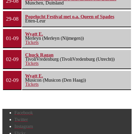
29-08
Munchen, Duitsland
Popelucht Festival met o.a. Queen of Spades
29-08
Etten-Leur
Wyatt E.
01-09
Merleyn (Merleyn (Nijmegen))
Tickets
Chuck Ragan
02-09
TivoliVredenburg (TivoliVredenburg (Utrecht))
Tickets
Wyatt E.
02-09
Musicon (Musicon (Den Haag))
Tickets
Facebook
Twitter
Instagram
Flickr