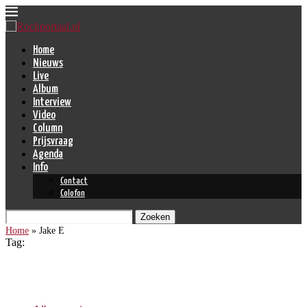
Home
Nieuws
Live
Album
Interview
Video
Column
Prijsvraag
Agenda
Info
Contact
Colofon
Zoeken
Home
»
Jake E
Tag:
Jake E