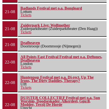
Badlands Festival met o.a. Bongloard
21-08
Lottum
Tickets
Zuiderpark Live: Wolfmother
21-08
Zuiderparktheater (Zuiderparktheater (Den Haag))
Tickets
Deafheaven
21-08
Doornroosje (Doornroosje (Nijmegen))
All Points East Festival Festival met o.a. Deftones,
Deafheaven
22-08
London
Tickets
Huntenpop Festival met o.a. Di-rect, Up The
Irons, The Dirty Daddies, Therapy?
22-08
Ulft
Tickets
DUISTER COLLECTIEF Festival met o.a. Sun
Worship, Doodseskader, Alkerdeel, Ggu:ll,
22-08
Modder, Terzij De Horde
Utrecht