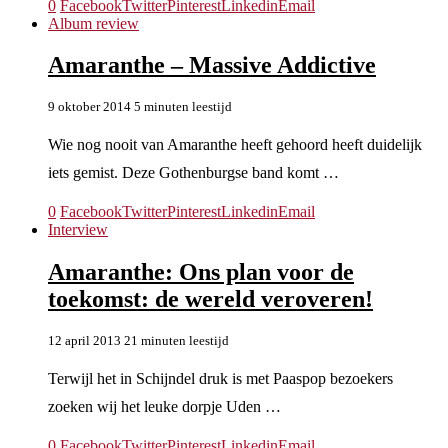
0
Facebook
Twitter
Pinterest
Linkedin
Email
Album review
Amaranthe – Massive Addictive
9 oktober 2014
5 minuten leestijd
Wie nog nooit van Amaranthe heeft gehoord heeft duidelijk
iets gemist. Deze Gothenburgse band komt …
0
Facebook
Twitter
Pinterest
Linkedin
Email
Interview
Amaranthe: Ons plan voor de
toekomst: de wereld veroveren!
12 april 2013
21 minuten leestijd
Terwijl het in Schijndel druk is met Paaspop bezoekers
zoeken wij het leuke dorpje Uden …
0
Facebook
Twitter
Pinterest
Linkedin
Email