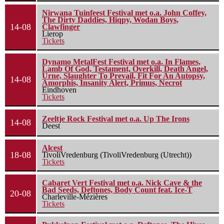
Nirwana Tuinfeest Festival met o.a. John Coffey,
The Dirty Daddies, Hiqpy, Wodan Boys,
14-08
Clawfinger
Lierop
Tickets
Dynamo MetalFest Festival met o.a. In Flames,
Lamb Of God, Testament, Overkill, Death Angel,
Urne, Slaughter To Prevail, Fit For An Autopsy,
14-08
Amorphis, Insanity Alert, Primus, Necrot
Eindhoven
Tickets
Zeeltje Rock Festival met o.a. Up The Irons
14-08
Deest
Alcest
18-08
TivoliVredenburg (TivoliVredenburg (Utrecht))
Tickets
Cabaret Vert Festival met o.a. Nick Cave & the
Bad Seeds, Deftones, Body Count feat. Ice-T
20-08
Charleville-Mézières
Tickets