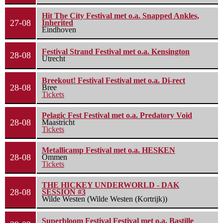
Hit The City Festival met o.a. Snapped Ankles,
27-08
Inherited
Eindhoven
Festival Strand Festival met o.a. Kensington
28-08
Utrecht
Breekout! Festival Festival met o.a. Di-rect
28-08
Bree
Tickets
Pelagic Fest Festival met o.a. Predatory Void
28-08
Maastricht
Tickets
Metallicamp Festival met o.a. HESKEN
28-08
Ommen
Tickets
THE HICKEY UNDERWORLD - DAK
28-08
SESSION #3
Wilde Westen (Wilde Westen (Kortrijk))
Superbloom Festival Festival met o.a. Bastille