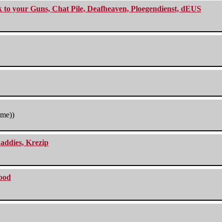
ck to your Guns, Chat Pile, Deafheaven, Ploegendienst, dEUS
tme))
addies, Krezip
lood