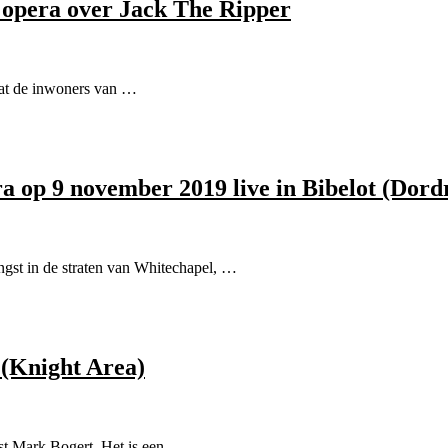
 opera over Jack The Ripper
dat de inwoners van …
 op 9 november 2019 live in Bibelot (Dord
ngst in de straten van Whitechapel, …
 (Knight Area)
ist Mark Bogert. Het is een …