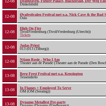
12-08
Deafheaven, Future Palace, Blackbraid, Der Weg Eine
Dinkelsbühl
Øyafestivalen Festival met o.a. Nick Cave & the Bad 
12-08
Oslo
High On Fire
12-08
TivoliVredenburg (TivoliVredenburg (Utrecht))
Tickets
Judas Priest
12-08
013 (013 (Tilburg))
Ntjam Rosie - Who I Am
12-08
Theater aan de Parade (Theater aan de Parade (Den Bosc
Berg Feest Festival met o.a. Kensington
13-08
Tessenderlo
In Flames + Employed To Serve
13-08
OM (OM (Seraing))
Dynamo Metalfest Pre-party
13-08
Dynamo (Dynamo (Eindhoven))