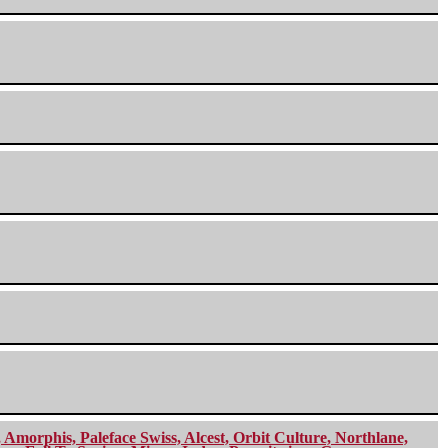
morphis, Paleface Swiss, Alcest, Orbit Culture, Northlane,