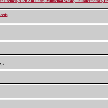
r Freiheit, Alien Ant Farm, Municipal Waste, Thundermother, Fro
Seeds
h))