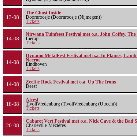
The Ghost Inside
13-08
Doornroosje (Doornroosje (Nijmegen))
Tickets
Nirwana Tuinfeest Festival met o.a. John Coffey, Th
14-08
Lierop
Tickets
Dynamo MetalFest Festival met o.a. In Flames, Lamb O
Necrot
14-08
Eindhoven
Tickets
Zeeltje Rock Festival met o.a. Up The Irons
14-08
Deest
Alcest
18-08
TivoliVredenburg (TivoliVredenburg (Utrecht))
Tickets
Cabaret Vert Festival met o.a. Nick Cave & the Bad S
20-08
Charleville-Mézières
Tickets