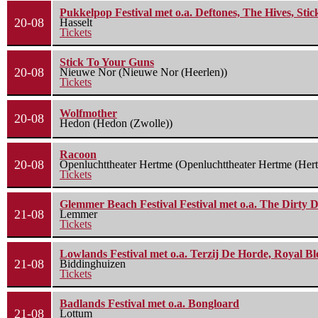
Pukkelpop Festival met o.a. Deftones, The Hives, Sti
20-08
Hasselt
Tickets
Stick To Your Guns
20-08
Nieuwe Nor (Nieuwe Nor (Heerlen))
Tickets
Wolfmother
20-08
Hedon (Hedon (Zwolle))
Racoon
20-08
Openluchttheater Hertme (Openluchttheater Hertme (Her
Tickets
Glemmer Beach Festival Festival met o.a. The Dirty D
21-08
Lemmer
Tickets
Lowlands Festival met o.a. Terzij De Horde, Royal B
21-08
Biddinghuizen
Tickets
Badlands Festival met o.a. Bongloard
21-08
Lottum