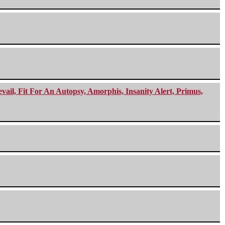
ail, Fit For An Autopsy, Amorphis, Insanity Alert, Primus,