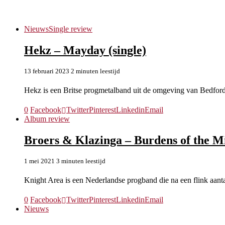
Mark Bogert
Nieuws
Single review
Hekz – Mayday (single)
13 februari 2023
2 minuten leestijd
Hekz is een Britse progmetalband uit de omgeving van Bedford
0
Facebook
Twitter
Pinterest
Linkedin
Email
Album review
Broers & Klazinga – Burdens of the M
1 mei 2021
3 minuten leestijd
Knight Area is een Nederlandse progband die na een flink aan
0
Facebook
Twitter
Pinterest
Linkedin
Email
Nieuws