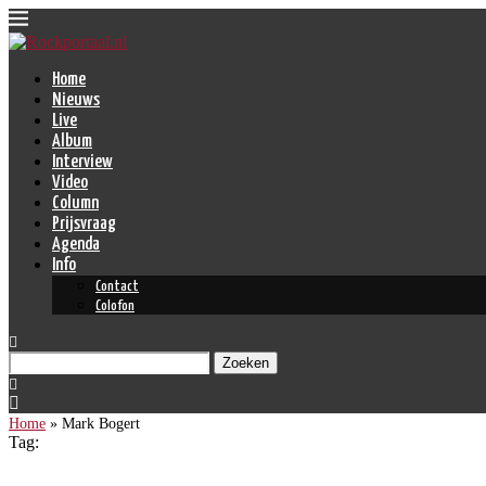
Home
Nieuws
Live
Album
Interview
Video
Column
Prijsvraag
Agenda
Info
Contact
Colofon
Zoeken
Home
»
Mark Bogert
Tag: