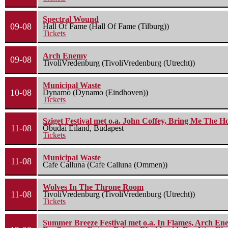
Spectral Wound
09-08
Hall Of Fame (Hall Of Fame (Tilburg))
Tickets
Arch Enemy
09-08
TivoliVredenburg (TivoliVredenburg (Utrecht))
Municipal Waste
10-08
Dynamo (Dynamo (Eindhoven))
Tickets
Sziget Festival met o.a. John Coffey, Bring Me The H
11-08
Óbudai Eiland, Budapest
Tickets
Municipal Waste
11-08
Cafe Calluna (Cafe Calluna (Ommen))
Wolves In The Throne Room
11-08
TivoliVredenburg (TivoliVredenburg (Utrecht))
Tickets
Summer Breeze Festival met o.a. In Flames, Arch Ene