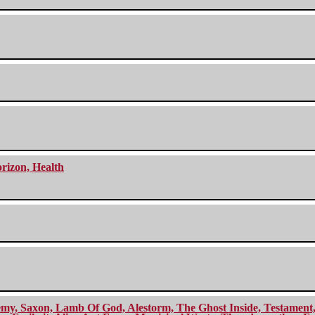
orizon, Health
my, Saxon, Lamb Of God, Alestorm, The Ghost Inside, Testament, A