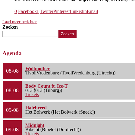
0
Facebook
Twitter
Pinterest
Linkedin
Email
Laad meer berichten
Zoeken
Zoeken
Agenda
Wolfmother
08-08
TivoliVredenburg (TivoliVredenburg (Utrecht))
Body Count ft. Ice-T
08-08
013 (013 (Tilburg))
Tickets
Hatebreed
09-08
Het Bolwerk (Het Bolwerk (Sneek))
Midnight
09-08
Bibelot (Bibelot (Dordrecht))
Tickets