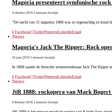
Magoria presenteert symfonische rock
4 oktober 2019
2 minuten leestijd
“De nacht van 31 augustus 1888 was zo regenachtig en koud 
0
Facebook
Twitter
Pinterest
Linkedin
Email
Nieuws
Magoria's Jack The Ripper: Rock opera
16 juni 2019
1 minuten leestijd
In 1888 zaaide de beruchte seriemoordenaar Jack The Ripper a
0
Facebook
Twitter
Pinterest
Linkedin
Email
Nieuws
JtR 1888: rockopera van Mark Bogert
6 februari 2018
1 minuten leestijd
JtR 1888 is het nieuwe muzikale project van Knight Area-gitar