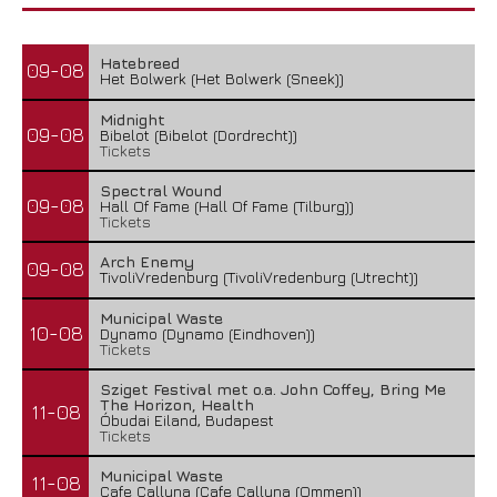
Hatebreed
09-08
Het Bolwerk (Het Bolwerk (Sneek))
Midnight
09-08
Bibelot (Bibelot (Dordrecht))
Tickets
Spectral Wound
09-08
Hall Of Fame (Hall Of Fame (Tilburg))
Tickets
Arch Enemy
09-08
TivoliVredenburg (TivoliVredenburg (Utrecht))
Municipal Waste
10-08
Dynamo (Dynamo (Eindhoven))
Tickets
Sziget Festival met o.a. John Coffey, Bring Me
The Horizon, Health
11-08
Óbudai Eiland, Budapest
Tickets
Municipal Waste
11-08
Cafe Calluna (Cafe Calluna (Ommen))