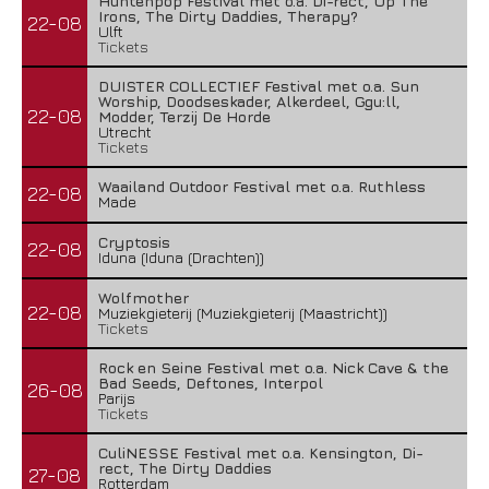
Huntenpop Festival met o.a. Di-rect, Up The
Irons, The Dirty Daddies, Therapy?
22-08
Ulft
Tickets
DUISTER COLLECTIEF Festival met o.a. Sun
Worship, Doodseskader, Alkerdeel, Ggu:ll,
22-08
Modder, Terzij De Horde
Utrecht
Tickets
Waailand Outdoor Festival met o.a. Ruthless
22-08
Made
Cryptosis
22-08
Iduna (Iduna (Drachten))
Wolfmother
22-08
Muziekgieterij (Muziekgieterij (Maastricht))
Tickets
Rock en Seine Festival met o.a. Nick Cave & the
Bad Seeds, Deftones, Interpol
26-08
Parijs
Tickets
CuliNESSE Festival met o.a. Kensington, Di-
rect, The Dirty Daddies
27-08
Rotterdam