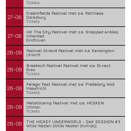
Tickets
Creamfields Festival met o.a. Faithless
27-08
Daresbury
Tickets
Hit The City Festival met o.a. Snapped Ankles,
27-08
Inherited
Eindhoven
Festival Strand Festival met o.a. Kensington
28-08
Utrecht
Breekout! Festival Festival met o.a. Di-rect
28-08
Bree
Tickets
Pelagic Fest Festival met o.a. Predatory Void
28-08
Maastricht
Tickets
Metallicamp Festival met o.a. HESKEN
28-08
Ommen
Tickets
THE HICKEY UNDERWORLD - DAK SESSION #3
28-08
Wilde Westen (Wilde Westen (Kortrijk))