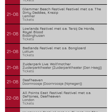
Glemmer Beach Festival Festival met o.a. The
Dirty Daddies, Krezip
21-08
Lemmer
Tickets
Lowlands Festival met o.a. Terzij De Horde,
Royal Blood
21-08
Biddinghuizen
Tickets
Badlands Festival met o.a. Bongloard
21-08
Lottum
Tickets
Zuiderpark Live: Wolfmother
21-08
Zuiderparktheater (Zuiderparktheater (Den Haag))
Tickets
Deafheaven
21-08
Doornroosje (Doornroosje (Nijmegen))
All Points East Festival Festival met o.a.
Deftones, Deafheaven
22-08
London
Tickets