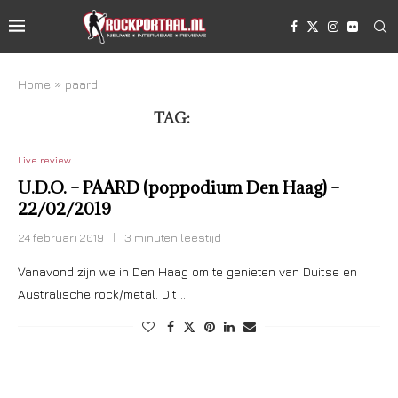
Home
»
paard
TAG:
PAARD
Live review
U.D.O. – PAARD (poppodium Den Haag) –
22/02/2019
24 februari 2019
3 minuten leestijd
Vanavond zijn we in Den Haag om te genieten van Duitse en
Australische rock/metal. Dit …