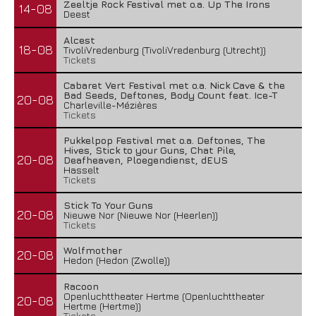
Zeeltje Rock Festival met o.a. Up The Irons
14-08
Deest
Alcest
18-08
TivoliVredenburg (TivoliVredenburg (Utrecht))
Tickets
Cabaret Vert Festival met o.a. Nick Cave & the
Bad Seeds, Deftones, Body Count feat. Ice-T
20-08
Charleville-Mézières
Tickets
Pukkelpop Festival met o.a. Deftones, The
Hives, Stick to your Guns, Chat Pile,
20-08
Deafheaven, Ploegendienst, dEUS
Hasselt
Tickets
Stick To Your Guns
20-08
Nieuwe Nor (Nieuwe Nor (Heerlen))
Tickets
Wolfmother
20-08
Hedon (Hedon (Zwolle))
Racoon
Openluchttheater Hertme (Openluchttheater
20-08
Hertme (Hertme))
Tickets