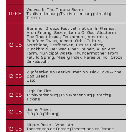
Wolves In The Throne Room
11-08
TivoliVredenburg (TivoliVredenburg (Utrecht))
Tickets
Summer Breeze Festival met o.a. In Flames,
Arch Enemy, Saxon, Lamb Of God, Alestorm,
The Ghost Inside, Testament, Amorphis,
Paleface Swiss, Alcest, Orbit Culture,
12-08
Northlane, Deafheaven, Future Palace,
Blackbraid, Der Weg Einer Freiheit, Alien Ant
Farm, Municipal Waste, Thundermother, From
Fall To Spring, Misery Index, Parasite inc., Groza
Dinkelsbühl
Øyafestivalen Festival met o.a. Nick Cave & the
12-08
Bad Seeds
Oslo
High On Fire
12-08
TivoliVredenburg (TivoliVredenburg (Utrecht))
Tickets
Judas Priest
12-08
013 (013 (Tilburg))
Ntjam Rosie - Who I Am
12-08
Theater aan de Parade (Theater aan de Parade