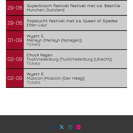
Superbloom Festival Festival met o.a. Bastille
29-08
Munchen, Duitsland
Popelucht Festival met o.a. Queen of Spades
29-08
Etten-Leur
Wyatt E.
01-09
Merleyn (Merleyn (Nijmegen))
Tickets
Chuck Ragan
02-09
TivoliVredenburg (TivoliVredenburg (Utrecht))
Tickets
Wyatt E.
02-09
Musicon (Musicon (Den Haag))
Tickets