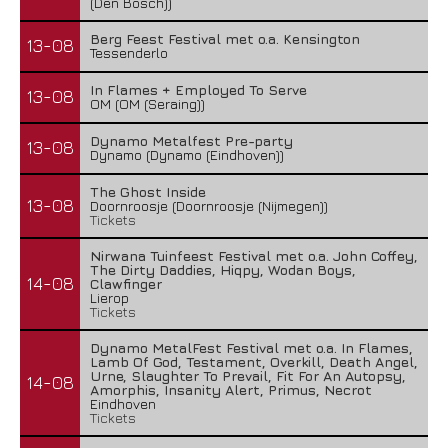
(Den Bosch))
Berg Feest Festival met o.a. Kensington
13-08
Tessenderlo
In Flames + Employed To Serve
13-08
OM (OM (Seraing))
Dynamo Metalfest Pre-party
13-08
Dynamo (Dynamo (Eindhoven))
The Ghost Inside
13-08
Doornroosje (Doornroosje (Nijmegen))
Tickets
Nirwana Tuinfeest Festival met o.a. John Coffey,
The Dirty Daddies, Hiqpy, Wodan Boys,
14-08
Clawfinger
Lierop
Tickets
Dynamo MetalFest Festival met o.a. In Flames,
Lamb Of God, Testament, Overkill, Death Angel,
Urne, Slaughter To Prevail, Fit For An Autopsy,
14-08
Amorphis, Insanity Alert, Primus, Necrot
Eindhoven
Tickets