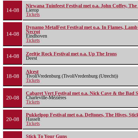
Nirwana Tuinfeest Festival met o.a. John Coffey, Th
14-08
Lierop
Tickets
Dynamo MetalFest Festival met o.a. In Flames, Lamb O
Necrot
14-08
Eindhoven
Tickets
Zeeltje Rock Festival met o.a. Up The Irons
14-08
Deest
Alcest
18-08
TivoliVredenburg (TivoliVredenburg (Utrecht))
Tickets
Cabaret Vert Festival met o.a. Nick Cave & the Bad S
20-08
Charleville-Mézières
Tickets
Pukkelpop Festival met o.a. Deftones, The Hives, Sti
20-08
Hasselt
Tickets
Stick To Your Guns