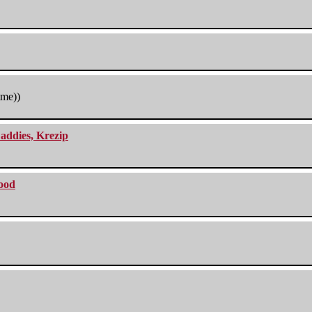
tme))
addies, Krezip
lood