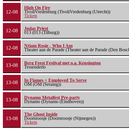
High On Fire
12-08
TivoliVredenburg (TivoliVredenburg (Utrecht))
Tickets
Judas Priest
12-08
013 (013 (Tilburg))
Ntjam Rosie - Who I Am
12-08
Theater aan de Parade (Theater aan de Parade (Den Bosc
Berg Feest Festival met o.a. Kensington
13-08
Tessenderlo
In Flames + Employed To Serve
13-08
OM (OM (Seraing))
Dynamo Metalfest Pre-party
13-08
Dynamo (Dynamo (Eindhoven))
The Ghost Inside
13-08
Doornroosje (Doornroosje (Nijmegen))
Tickets