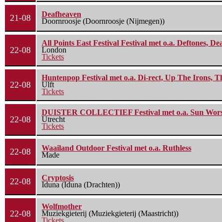
Deafheaven
21-08
Doornroosje (Doornroosje (Nijmegen))
All Points East Festival Festival met o.a. Deftones, D
22-08
London
Tickets
Huntenpop Festival met o.a. Di-rect, Up The Irons, 
22-08
Ulft
Tickets
DUISTER COLLECTIEF Festival met o.a. Sun Worship
22-08
Utrecht
Tickets
Waailand Outdoor Festival met o.a. Ruthless
22-08
Made
Cryptosis
22-08
Iduna (Iduna (Drachten))
Wolfmother
22-08
Muziekgieterij (Muziekgieterij (Maastricht))
Tickets