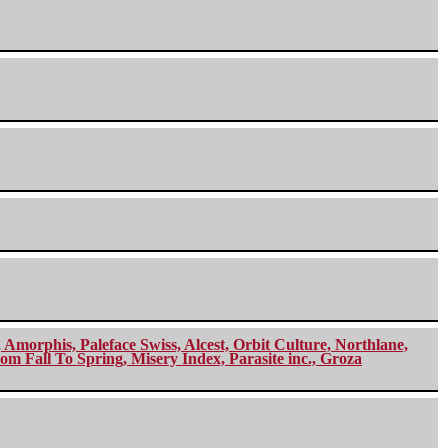
morphis, Paleface Swiss, Alcest, Orbit Culture, Northlane,
m Fall To Spring, Misery Index, Parasite inc., Groza