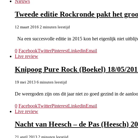
Nieuws
Tweede editie Rockronde pakt het groo
12 maart 2016
2 minuten leestijd
Na een succesvolle editie in 2015 kon het eigenlijk niet uitblij
0
Facebook
Twitter
Pinterest
Linkedin
Email
Live review
Knipoog Pure Rock (Boekel) 18/05/201
19 mei 2013
6 minuten leestijd
De weergoden zijn ons dit jaar niet zo goed gezind in de aanl
0
Facebook
Twitter
Pinterest
Linkedin
Email
Live review
Nacht van Heesch – de Pas (Heesch) 20
21 april 2013
2 minuten leestijd