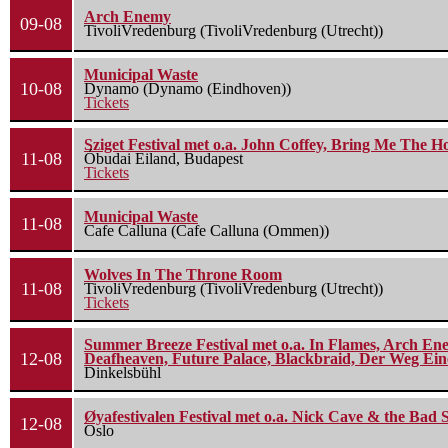
Arch Enemy
09-08
TivoliVredenburg (TivoliVredenburg (Utrecht))
Municipal Waste
10-08
Dynamo (Dynamo (Eindhoven))
Tickets
Sziget Festival met o.a. John Coffey, Bring Me The H
11-08
Óbudai Eiland, Budapest
Tickets
Municipal Waste
11-08
Cafe Calluna (Cafe Calluna (Ommen))
Wolves In The Throne Room
11-08
TivoliVredenburg (TivoliVredenburg (Utrecht))
Tickets
Summer Breeze Festival met o.a. In Flames, Arch Ene
12-08
Deafheaven, Future Palace, Blackbraid, Der Weg Eine
Dinkelsbühl
Øyafestivalen Festival met o.a. Nick Cave & the Bad 
12-08
Oslo