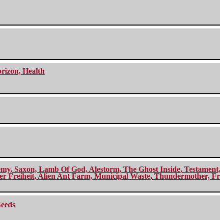
orizon, Health
my, Saxon, Lamb Of God, Alestorm, The Ghost Inside, Testament, A
r Freiheit, Alien Ant Farm, Municipal Waste, Thundermother, Fro
Seeds