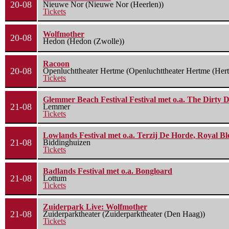
20-08
Nieuwe Nor (Nieuwe Nor (Heerlen))
Tickets
Wolfmother
20-08
Hedon (Hedon (Zwolle))
Racoon
20-08
Openluchttheater Hertme (Openluchttheater Hertme (Her
Tickets
Glemmer Beach Festival Festival met o.a. The Dirty D
21-08
Lemmer
Tickets
Lowlands Festival met o.a. Terzij De Horde, Royal B
21-08
Biddinghuizen
Tickets
Badlands Festival met o.a. Bongloard
21-08
Lottum
Tickets
Zuiderpark Live: Wolfmother
21-08
Zuiderparktheater (Zuiderparktheater (Den Haag))
Tickets