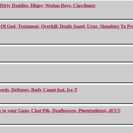
e Dirty Daddies, Hiqpy, Wodan Boys, Clawfinger
f God, Testament, Overkill, Death Angel, Urne, Slaughter To Prev
eeds, Deftones, Body Count feat. Ice-T
ck to your Guns, Chat Pile, Deafheaven, Ploegendienst, dEUS