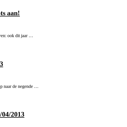
ts aan!
ven: ook dit jaar …
3
oop naar de negende …
/04/2013