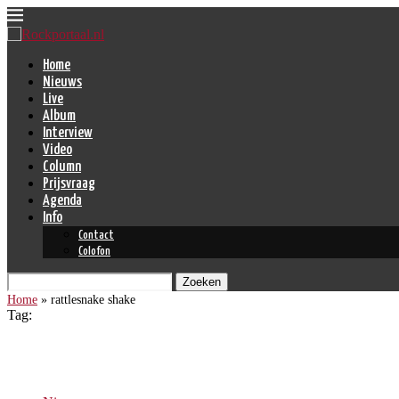
Home
Nieuws
Live
Album
Interview
Video
Column
Prijsvraag
Agenda
Info
Contact
Colofon
Zoeken
Home
»
rattlesnake shake
Tag:
rattlesnake shake