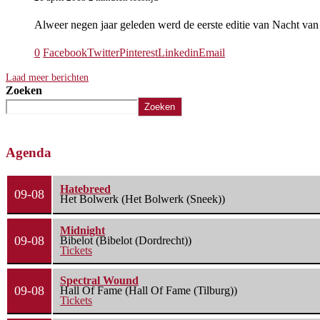
Alweer negen jaar geleden werd de eerste editie van Nacht v
0
Facebook
Twitter
Pinterest
Linkedin
Email
Laad meer berichten
Zoeken
Zoeken
Agenda
Hatebreed
09-08
Het Bolwerk (Het Bolwerk (Sneek))
Midnight
09-08
Bibelot (Bibelot (Dordrecht))
Tickets
Spectral Wound
09-08
Hall Of Fame (Hall Of Fame (Tilburg))
Tickets