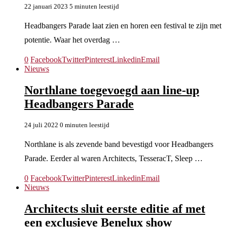
22 januari 2023
5 minuten leestijd
Headbangers Parade laat zien en horen een festival te zijn met
potentie. Waar het overdag …
0
Facebook
Twitter
Pinterest
Linkedin
Email
Nieuws
Northlane toegevoegd aan line-up
Headbangers Parade
24 juli 2022
0 minuten leestijd
Northlane is als zevende band bevestigd voor Headbangers
Parade. Eerder al waren Architects, TesseracT, Sleep …
0
Facebook
Twitter
Pinterest
Linkedin
Email
Nieuws
Architects sluit eerste editie af met
een exclusieve Benelux show