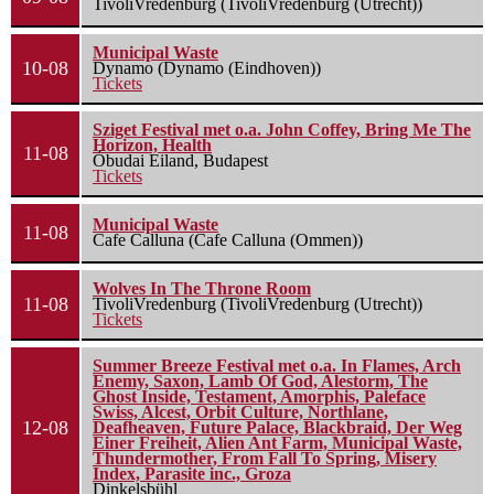
TivoliVredenburg (TivoliVredenburg (Utrecht))
Municipal Waste
10-08
Dynamo (Dynamo (Eindhoven))
Tickets
Sziget Festival met o.a. John Coffey, Bring Me The
Horizon, Health
11-08
Óbudai Eiland, Budapest
Tickets
Municipal Waste
11-08
Cafe Calluna (Cafe Calluna (Ommen))
Wolves In The Throne Room
11-08
TivoliVredenburg (TivoliVredenburg (Utrecht))
Tickets
Summer Breeze Festival met o.a. In Flames, Arch
Enemy, Saxon, Lamb Of God, Alestorm, The
Ghost Inside, Testament, Amorphis, Paleface
Swiss, Alcest, Orbit Culture, Northlane,
12-08
Deafheaven, Future Palace, Blackbraid, Der Weg
Einer Freiheit, Alien Ant Farm, Municipal Waste,
Thundermother, From Fall To Spring, Misery
Index, Parasite inc., Groza
Dinkelsbühl