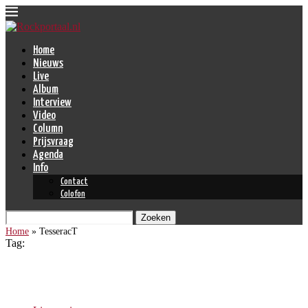
Home
Nieuws
Live
Album
Interview
Video
Column
Prijsvraag
Agenda
Info
Contact
Colofon
Zoeken
Home
»
TesseracT
Tag:
TesseracT