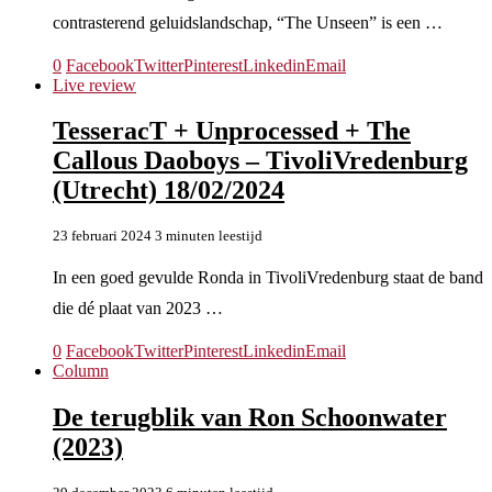
contrasterend geluidslandschap, “The Unseen” is een …
0
Facebook
Twitter
Pinterest
Linkedin
Email
Live review
TesseracT + Unprocessed + The
Callous Daoboys – TivoliVredenburg
(Utrecht) 18/02/2024
23 februari 2024
3 minuten leestijd
In een goed gevulde Ronda in TivoliVredenburg staat de band
die dé plaat van 2023 …
0
Facebook
Twitter
Pinterest
Linkedin
Email
Column
De terugblik van Ron Schoonwater
(2023)