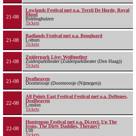
Lowlands Festival met o.a. Terzij De Horde, Royal
Blood
21-08
Biddinghuizen
Tickets
Badlands Festival met o.a. Bongloard
21-08
Lottum
Tickets
Zuiderpark Live: Wolfmother
21-08
Zuiderparktheater (Zuiderparktheater (Den Haag))
Tickets
Deafheaven
21-08
Doornroosje (Doornroosje (Nijmegen))
All Points East Festival Festival met o.a. Deftones,
Deafheaven
22-08
London
Tickets
Huntenpop Festival met o.a. Di-rect, Up The
Irons, The Dirty Daddies, Therapy?
22-08
Ulft
Tickets