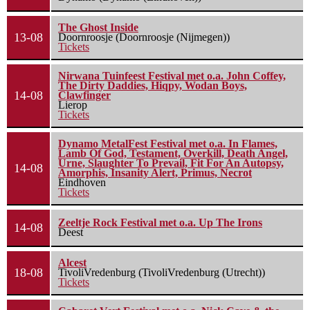
The Ghost Inside
13-08
Doornroosje (Doornroosje (Nijmegen))
Tickets
Nirwana Tuinfeest Festival met o.a. John Coffey,
The Dirty Daddies, Hiqpy, Wodan Boys,
14-08
Clawfinger
Lierop
Tickets
Dynamo MetalFest Festival met o.a. In Flames,
Lamb Of God, Testament, Overkill, Death Angel,
Urne, Slaughter To Prevail, Fit For An Autopsy,
14-08
Amorphis, Insanity Alert, Primus, Necrot
Eindhoven
Tickets
Zeeltje Rock Festival met o.a. Up The Irons
14-08
Deest
Alcest
18-08
TivoliVredenburg (TivoliVredenburg (Utrecht))
Tickets