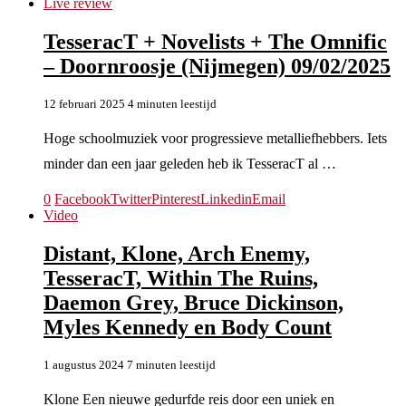
Live review
TesseracT + Novelists + The Omnific
– Doornroosje (Nijmegen) 09/02/2025
12 februari 2025
4 minuten leestijd
Hoge schoolmuziek voor progressieve metalliefhebbers. Iets
minder dan een jaar geleden heb ik TesseracT al …
0
Facebook
Twitter
Pinterest
Linkedin
Email
Video
Distant, Klone, Arch Enemy,
TesseracT, Within The Ruins,
Daemon Grey, Bruce Dickinson,
Myles Kennedy en Body Count
1 augustus 2024
7 minuten leestijd
Klone Een nieuwe gedurfde reis door een uniek en