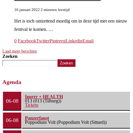
16 januari 2022
2 minuten leestijd
Het is toch ontzettend moedig om in deze tijd met een nieuw
festival te komen. …
0
Facebook
Twitter
Pinterest
Linkedin
Email
Laad meer berichten
Zoeken
Zoeken
Agenda
Igorrr + HEALTH
06-08
013 (013 (Tilburg))
Tickets
Panzerfaust
06-08
Poppodium Volt (Poppodium Volt (Sittard))