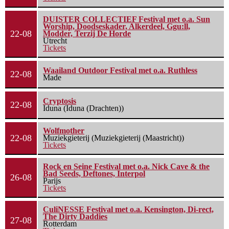
DUISTER COLLECTIEF Festival met o.a. Sun
Worship, Doodseskader, Alkerdeel, Ggu:ll,
22-08
Modder, Terzij De Horde
Utrecht
Tickets
Waailand Outdoor Festival met o.a. Ruthless
22-08
Made
Cryptosis
22-08
Iduna (Iduna (Drachten))
Wolfmother
22-08
Muziekgieterij (Muziekgieterij (Maastricht))
Tickets
Rock en Seine Festival met o.a. Nick Cave & the
Bad Seeds, Deftones, Interpol
26-08
Parijs
Tickets
CuliNESSE Festival met o.a. Kensington, Di-rect,
The Dirty Daddies
27-08
Rotterdam