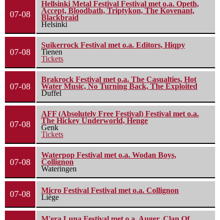
Hellsinki Metal Festival Festival met o.a. Opeth,
Accept, Bloodbath, Triptykon, The Kovenant,
07-08
Blackbraid
Helsinki
Suikerrock Festival met o.a. Editors, Hiqpy
07-08
Tienen
Tickets
Brakrock Festival met o.a. The Casualties, Hot
07-08
Water Music, No Turning Back, The Exploited
Duffel
AFF (Absolutely Free Festival) Festival met o.a.
The Hickey Underworld, Henge
07-08
Genk
Tickets
Waterpop Festival met o.a. Wodan Boys,
07-08
Collignon
Wateringen
Micro Festival Festival met o.a. Collignon
07-08
Liège
M'era Luna Festival met o.a. Auger, Clan Of