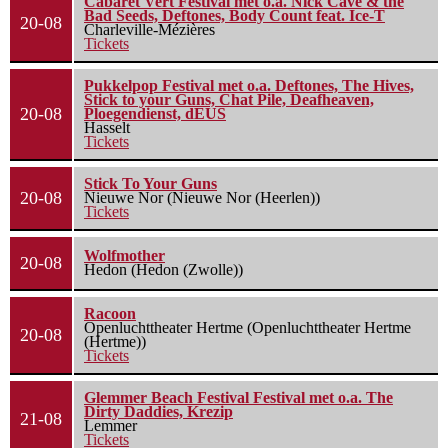
Cabaret Vert Festival met o.a. Nick Cave & the
Bad Seeds, Deftones, Body Count feat. Ice-T
20-08
Charleville-Mézières
Tickets
Pukkelpop Festival met o.a. Deftones, The Hives,
Stick to your Guns, Chat Pile, Deafheaven,
20-08
Ploegendienst, dEUS
Hasselt
Tickets
Stick To Your Guns
20-08
Nieuwe Nor (Nieuwe Nor (Heerlen))
Tickets
Wolfmother
20-08
Hedon (Hedon (Zwolle))
Racoon
Openluchttheater Hertme (Openluchttheater Hertme
20-08
(Hertme))
Tickets
Glemmer Beach Festival Festival met o.a. The
Dirty Daddies, Krezip
21-08
Lemmer
Tickets