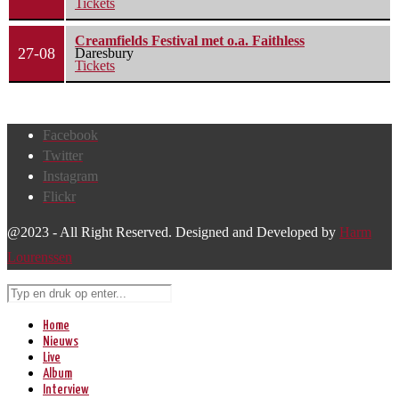
Tickets
Creamfields Festival met o.a. Faithless
27-08
Daresbury
Tickets
Facebook
Twitter
Instagram
Flickr
@2023 - All Right Reserved. Designed and Developed by
Harm
Lourenssen
Home
Nieuws
Live
Album
Interview