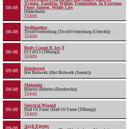
Xymox, Xandria, Within Temptation, In Extremo,
08-08
Floor Jansen, White Lies
Hildesheim
Tickets
Wolfmother
08-08
TivoliVredenburg (TivoliVredenburg (Utrecht))
Tickets
Body Count ft. Ice-T
08-08
013 (013 (Tilburg))
Tickets
Hatebreed
09-08
Het Bolwerk (Het Bolwerk (Sneek))
Midnight
09-08
Bibelot (Bibelot (Dordrecht))
Tickets
Spectral Wound
09-08
Hall Of Fame (Hall Of Fame (Tilburg))
Tickets
Arch Enemy
09-08