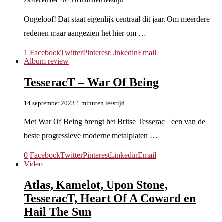
29 december 2023
6 minuten leestijd
Ongeloof! Dat staat eigenlijk centraal dit jaar. Om meerdere
redenen maar aangezien het hier om …
1
Facebook
Twitter
Pinterest
Linkedin
Email
Album review
TesseracT – War Of Being
14 september 2023
1 minuten leestijd
Met War Of Being brengt het Britse TesseracT een van de
beste progressieve moderne metalplaten …
0
Facebook
Twitter
Pinterest
Linkedin
Email
Video
Atlas, Kamelot, Upon Stone,
TesseracT, Heart Of A Coward en
Hail The Sun