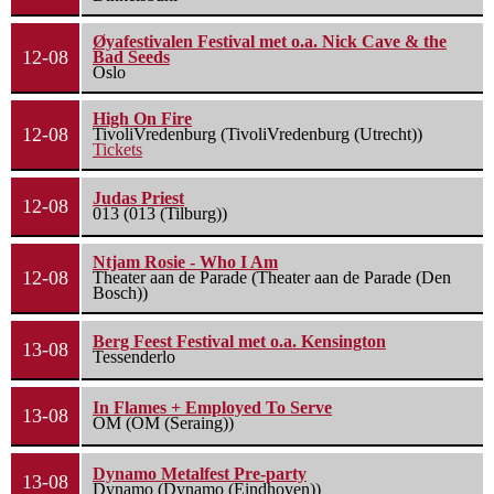
Øyafestivalen Festival met o.a. Nick Cave & the
12-08
Bad Seeds
Oslo
High On Fire
12-08
TivoliVredenburg (TivoliVredenburg (Utrecht))
Tickets
Judas Priest
12-08
013 (013 (Tilburg))
Ntjam Rosie - Who I Am
12-08
Theater aan de Parade (Theater aan de Parade (Den
Bosch))
Berg Feest Festival met o.a. Kensington
13-08
Tessenderlo
In Flames + Employed To Serve
13-08
OM (OM (Seraing))
Dynamo Metalfest Pre-party
13-08
Dynamo (Dynamo (Eindhoven))