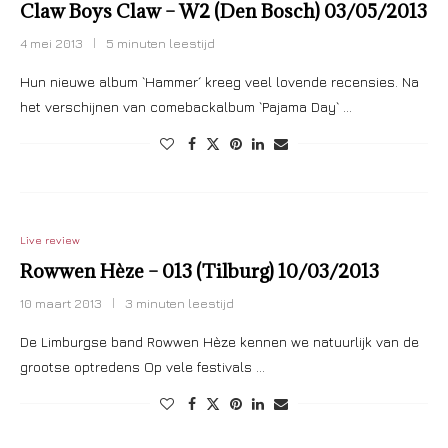
Claw Boys Claw – W2 (Den Bosch) 03/05/2013
4 mei 2013
5 minuten leestijd
Hun nieuwe album `Hammer´ kreeg veel lovende recensies. Na
het verschijnen van comebackalbum `Pajama Day` …
Live review
Rowwen Hèze – 013 (Tilburg) 10/03/2013
10 maart 2013
3 minuten leestijd
De Limburgse band Rowwen Hèze kennen we natuurlijk van de
grootse optredens Op vele festivals …