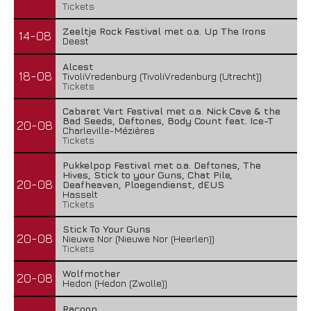
Tickets
Zeeltje Rock Festival met o.a. Up The Irons
14-08
Deest
Alcest
18-08
TivoliVredenburg (TivoliVredenburg (Utrecht))
Tickets
Cabaret Vert Festival met o.a. Nick Cave & the
Bad Seeds, Deftones, Body Count feat. Ice-T
20-08
Charleville-Mézières
Tickets
Pukkelpop Festival met o.a. Deftones, The
Hives, Stick to your Guns, Chat Pile,
20-08
Deafheaven, Ploegendienst, dEUS
Hasselt
Tickets
Stick To Your Guns
20-08
Nieuwe Nor (Nieuwe Nor (Heerlen))
Tickets
Wolfmother
20-08
Hedon (Hedon (Zwolle))
Racoon