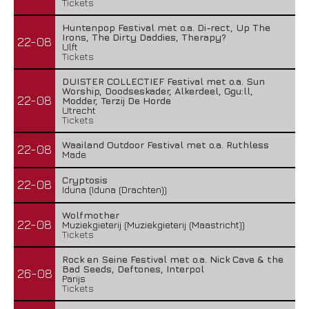
Tickets
Huntenpop Festival met o.a. Di-rect, Up The
Irons, The Dirty Daddies, Therapy?
22-08
Ulft
Tickets
DUISTER COLLECTIEF Festival met o.a. Sun
Worship, Doodseskader, Alkerdeel, Ggu:ll,
22-08
Modder, Terzij De Horde
Utrecht
Tickets
Waailand Outdoor Festival met o.a. Ruthless
22-08
Made
Cryptosis
22-08
Iduna (Iduna (Drachten))
Wolfmother
22-08
Muziekgieterij (Muziekgieterij (Maastricht))
Tickets
Rock en Seine Festival met o.a. Nick Cave & the
Bad Seeds, Deftones, Interpol
26-08
Parijs
Tickets