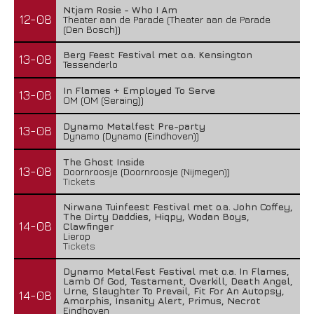
Ntjam Rosie - Who I Am
12-08
Theater aan de Parade (Theater aan de Parade
(Den Bosch))
Berg Feest Festival met o.a. Kensington
13-08
Tessenderlo
In Flames + Employed To Serve
13-08
OM (OM (Seraing))
Dynamo Metalfest Pre-party
13-08
Dynamo (Dynamo (Eindhoven))
The Ghost Inside
13-08
Doornroosje (Doornroosje (Nijmegen))
Tickets
Nirwana Tuinfeest Festival met o.a. John Coffey,
The Dirty Daddies, Hiqpy, Wodan Boys,
14-08
Clawfinger
Lierop
Tickets
Dynamo MetalFest Festival met o.a. In Flames,
Lamb Of God, Testament, Overkill, Death Angel,
Urne, Slaughter To Prevail, Fit For An Autopsy,
14-08
Amorphis, Insanity Alert, Primus, Necrot
Eindhoven