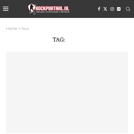
Home
»
tour
TAG:
TOUR