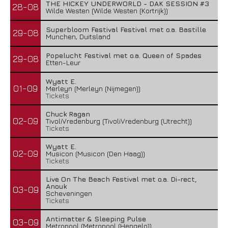
THE HICKEY UNDERWORLD - DAK SESSION #3
28-08
Wilde Westen (Wilde Westen (Kortrijk))
Superbloom Festival Festival met o.a. Bastille
29-08
Munchen, Duitsland
Popelucht Festival met o.a. Queen of Spades
29-08
Etten-Leur
Wyatt E.
01-09
Merleyn (Merleyn (Nijmegen))
Tickets
Chuck Ragan
02-09
TivoliVredenburg (TivoliVredenburg (Utrecht))
Tickets
Wyatt E.
02-09
Musicon (Musicon (Den Haag))
Tickets
Live On The Beach Festival met o.a. Di-rect,
Anouk
03-09
Scheveningen
Tickets
Antimatter & Sleeping Pulse
03-09
Metropool (Metropool (Hengelo))