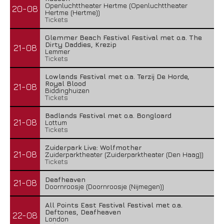
Openluchttheater Hertme (Openluchttheater
20-08
Hertme (Hertme))
Tickets
Glemmer Beach Festival Festival met o.a. The
Dirty Daddies, Krezip
21-08
Lemmer
Tickets
Lowlands Festival met o.a. Terzij De Horde,
Royal Blood
21-08
Biddinghuizen
Tickets
Badlands Festival met o.a. Bongloard
21-08
Lottum
Tickets
Zuiderpark Live: Wolfmother
21-08
Zuiderparktheater (Zuiderparktheater (Den Haag))
Tickets
Deafheaven
21-08
Doornroosje (Doornroosje (Nijmegen))
All Points East Festival Festival met o.a.
Deftones, Deafheaven
22-08
London