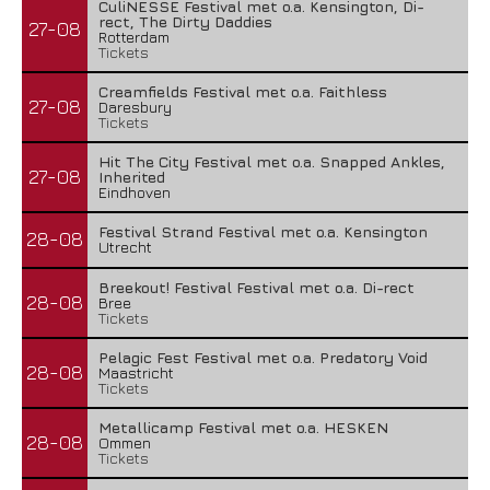
CuliNESSE Festival met o.a. Kensington, Di-
rect, The Dirty Daddies
27-08
Rotterdam
Tickets
Creamfields Festival met o.a. Faithless
27-08
Daresbury
Tickets
Hit The City Festival met o.a. Snapped Ankles,
27-08
Inherited
Eindhoven
Festival Strand Festival met o.a. Kensington
28-08
Utrecht
Breekout! Festival Festival met o.a. Di-rect
28-08
Bree
Tickets
Pelagic Fest Festival met o.a. Predatory Void
28-08
Maastricht
Tickets
Metallicamp Festival met o.a. HESKEN
28-08
Ommen
Tickets