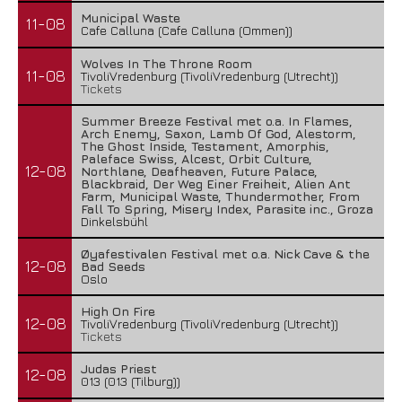
Municipal Waste
11-08
Cafe Calluna (Cafe Calluna (Ommen))
Wolves In The Throne Room
11-08
TivoliVredenburg (TivoliVredenburg (Utrecht))
Tickets
Summer Breeze Festival met o.a. In Flames,
Arch Enemy, Saxon, Lamb Of God, Alestorm,
The Ghost Inside, Testament, Amorphis,
Paleface Swiss, Alcest, Orbit Culture,
12-08
Northlane, Deafheaven, Future Palace,
Blackbraid, Der Weg Einer Freiheit, Alien Ant
Farm, Municipal Waste, Thundermother, From
Fall To Spring, Misery Index, Parasite inc., Groza
Dinkelsbühl
Øyafestivalen Festival met o.a. Nick Cave & the
12-08
Bad Seeds
Oslo
High On Fire
12-08
TivoliVredenburg (TivoliVredenburg (Utrecht))
Tickets
Judas Priest
12-08
013 (013 (Tilburg))