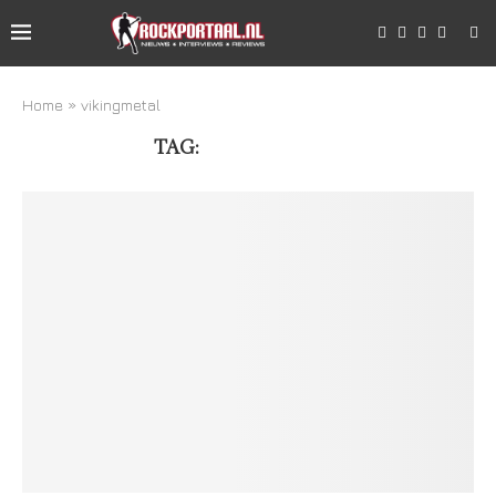
Home
»
vikingmetal
TAG:
VIKINGMETAL