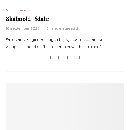
Album review
Skálmöld -Ýdalir
16 september 2023
3 minuten leestijd
Fans van vikingmetal mogen blij zijn dat de IJslandse
vikingmetalband Skálmöld een nieuw album uitheeft. …