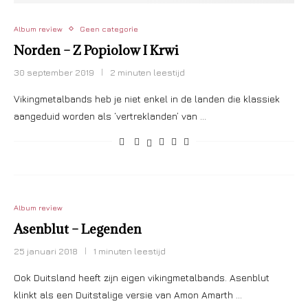
Album review
Geen categorie
Norden – Z Popiolow I Krwi
30 september 2019
2 minuten leestijd
Vikingmetalbands heb je niet enkel in de landen die klassiek
aangeduid worden als ‘vertreklanden’ van …
Album review
Asenblut – Legenden
25 januari 2018
1 minuten leestijd
Ook Duitsland heeft zijn eigen vikingmetalbands. Asenblut
klinkt als een Duitstalige versie van Amon Amarth …