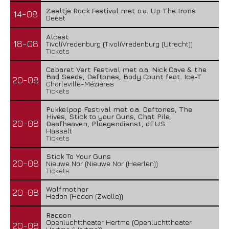
Zeeltje Rock Festival met o.a. Up The Irons
14-08
Deest
Alcest
18-08
TivoliVredenburg (TivoliVredenburg (Utrecht))
Tickets
Cabaret Vert Festival met o.a. Nick Cave & the
Bad Seeds, Deftones, Body Count feat. Ice-T
20-08
Charleville-Mézières
Tickets
Pukkelpop Festival met o.a. Deftones, The
Hives, Stick to your Guns, Chat Pile,
20-08
Deafheaven, Ploegendienst, dEUS
Hasselt
Tickets
Stick To Your Guns
20-08
Nieuwe Nor (Nieuwe Nor (Heerlen))
Tickets
Wolfmother
20-08
Hedon (Hedon (Zwolle))
Racoon
Openluchttheater Hertme (Openluchttheater
20-08