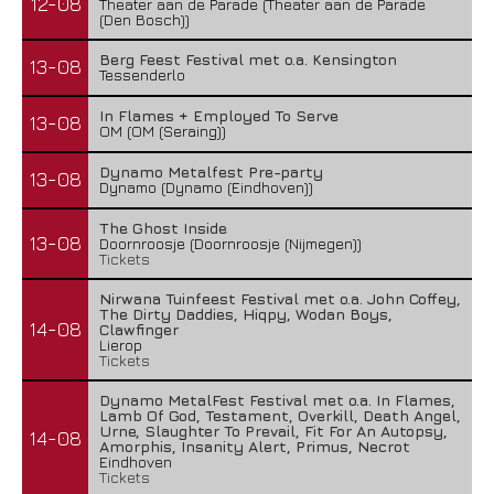
12-08
Theater aan de Parade (Theater aan de Parade
(Den Bosch))
Berg Feest Festival met o.a. Kensington
13-08
Tessenderlo
In Flames + Employed To Serve
13-08
OM (OM (Seraing))
Dynamo Metalfest Pre-party
13-08
Dynamo (Dynamo (Eindhoven))
The Ghost Inside
13-08
Doornroosje (Doornroosje (Nijmegen))
Tickets
Nirwana Tuinfeest Festival met o.a. John Coffey,
The Dirty Daddies, Hiqpy, Wodan Boys,
14-08
Clawfinger
Lierop
Tickets
Dynamo MetalFest Festival met o.a. In Flames,
Lamb Of God, Testament, Overkill, Death Angel,
Urne, Slaughter To Prevail, Fit For An Autopsy,
14-08
Amorphis, Insanity Alert, Primus, Necrot
Eindhoven
Tickets