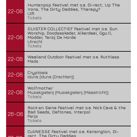
Huntenpop Festival met o.a. Di-rect, Up The
Irons, The Dirty Daddies, Therapy?
22-08
Ulft
Tickets
DUISTER COLLECTIEF Festival met o.a. Sun
Worship, Doodseskader, Alkerdeel, Ggu:ll,
22-08
Modder, Terzij De Horde
Utrecht
Tickets
Waailand Outdoor Festival met o.a. Ruthless
22-08
Made
Cryptosis
22-08
Iduna (Iduna (Drachten))
Wolfmother
22-08
Muziekgieterij (Muziekgieterij (Maastricht))
Tickets
Rock en Seine Festival met o.a. Nick Cave & the
Bad Seeds, Deftones, Interpol
26-08
Parijs
Tickets
CuliNESSE Festival met o.a. Kensington, Di-
rect, The Dirty Daddies