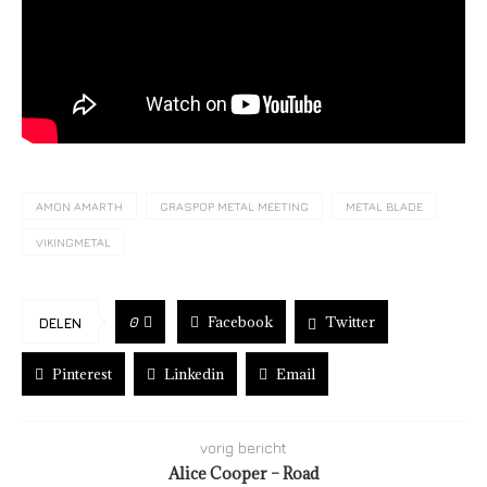
AMON AMARTH
GRASPOP METAL MEETING
METAL BLADE
VIKINGMETAL
Facebook
Twitter
0
DELEN
Pinterest
Linkedin
Email
vorig bericht
Alice Cooper – Road