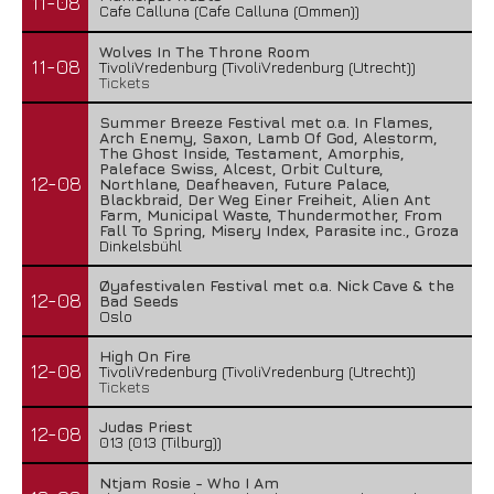
11-08
Cafe Calluna (Cafe Calluna (Ommen))
Wolves In The Throne Room
11-08
TivoliVredenburg (TivoliVredenburg (Utrecht))
Tickets
Summer Breeze Festival met o.a. In Flames,
Arch Enemy, Saxon, Lamb Of God, Alestorm,
The Ghost Inside, Testament, Amorphis,
Paleface Swiss, Alcest, Orbit Culture,
12-08
Northlane, Deafheaven, Future Palace,
Blackbraid, Der Weg Einer Freiheit, Alien Ant
Farm, Municipal Waste, Thundermother, From
Fall To Spring, Misery Index, Parasite inc., Groza
Dinkelsbühl
Øyafestivalen Festival met o.a. Nick Cave & the
12-08
Bad Seeds
Oslo
High On Fire
12-08
TivoliVredenburg (TivoliVredenburg (Utrecht))
Tickets
Judas Priest
12-08
013 (013 (Tilburg))
Ntjam Rosie - Who I Am