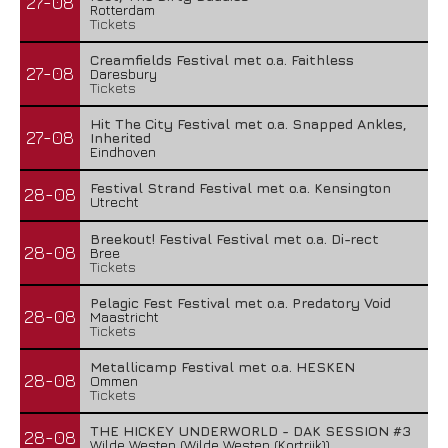
27-08
Rotterdam
Tickets
Creamfields Festival met o.a. Faithless
27-08
Daresbury
Tickets
Hit The City Festival met o.a. Snapped Ankles,
27-08
Inherited
Eindhoven
Festival Strand Festival met o.a. Kensington
28-08
Utrecht
Breekout! Festival Festival met o.a. Di-rect
28-08
Bree
Tickets
Pelagic Fest Festival met o.a. Predatory Void
28-08
Maastricht
Tickets
Metallicamp Festival met o.a. HESKEN
28-08
Ommen
Tickets
THE HICKEY UNDERWORLD - DAK SESSION #3
28-08
Wilde Westen (Wilde Westen (Kortrijk))