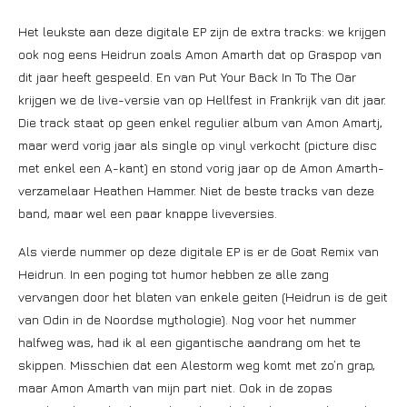
Het leukste aan deze digitale EP zijn de extra tracks: we krijgen
ook nog eens Heidrun zoals Amon Amarth dat op Graspop van
dit jaar heeft gespeeld. En van Put Your Back In To The Oar
krijgen we de live-versie van op Hellfest in Frankrijk van dit jaar.
Die track staat op geen enkel regulier album van Amon Amartj,
maar werd vorig jaar als single op vinyl verkocht (picture disc
met enkel een A-kant) en stond vorig jaar op de Amon Amarth-
verzamelaar Heathen Hammer. Niet de beste tracks van deze
band, maar wel een paar knappe liveversies.
Als vierde nummer op deze digitale EP is er de Goat Remix van
Heidrun. In een poging tot humor hebben ze alle zang
vervangen door het blaten van enkele geiten (Heidrun is de geit
van Odin in de Noordse mythologie). Nog voor het nummer
halfweg was, had ik al een gigantische aandrang om het te
skippen. Misschien dat een Alestorm weg komt met zo’n grap,
maar Amon Amarth van mijn part niet. Ook in de zopas