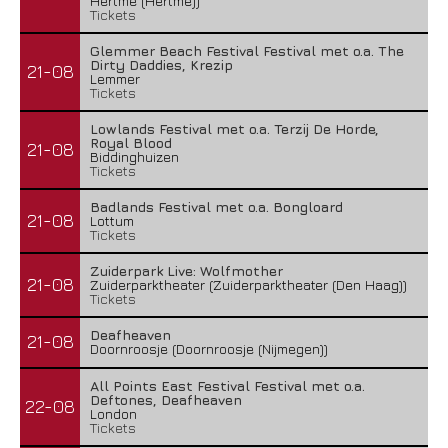
Hertme (Hertme))
Tickets
Glemmer Beach Festival Festival met o.a. The
Dirty Daddies, Krezip
21-08
Lemmer
Tickets
Lowlands Festival met o.a. Terzij De Horde,
Royal Blood
21-08
Biddinghuizen
Tickets
Badlands Festival met o.a. Bongloard
21-08
Lottum
Tickets
Zuiderpark Live: Wolfmother
21-08
Zuiderparktheater (Zuiderparktheater (Den Haag))
Tickets
Deafheaven
21-08
Doornroosje (Doornroosje (Nijmegen))
All Points East Festival Festival met o.a.
Deftones, Deafheaven
22-08
London
Tickets