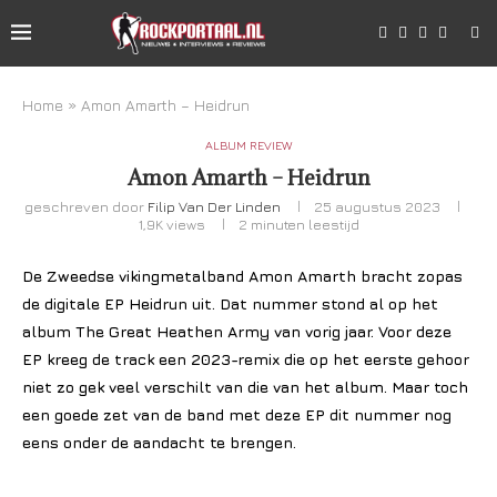
Home
»
Amon Amarth – Heidrun
ALBUM REVIEW
Amon Amarth – Heidrun
geschreven door
Filip Van Der Linden
25 augustus 2023
1,9K
views
2 minuten leestijd
De Zweedse vikingmetalband Amon Amarth bracht zopas
de digitale EP Heidrun uit. Dat nummer stond al op het
album The Great Heathen Army van vorig jaar. Voor deze
EP kreeg de track een 2023-remix die op het eerste gehoor
niet zo gek veel verschilt van die van het album. Maar toch
een goede zet van de band met deze EP dit nummer nog
eens onder de aandacht te brengen.