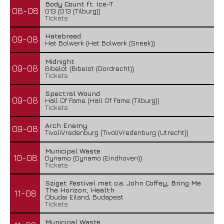
Body Count ft. Ice-T
08-08
013 (013 (Tilburg))
Tickets
Hatebreed
09-08
Het Bolwerk (Het Bolwerk (Sneek))
Midnight
09-08
Bibelot (Bibelot (Dordrecht))
Tickets
Spectral Wound
09-08
Hall Of Fame (Hall Of Fame (Tilburg))
Tickets
Arch Enemy
09-08
TivoliVredenburg (TivoliVredenburg (Utrecht))
Municipal Waste
10-08
Dynamo (Dynamo (Eindhoven))
Tickets
Sziget Festival met o.a. John Coffey, Bring Me
The Horizon, Health
11-08
Óbudai Eiland, Budapest
Tickets
Municipal Waste