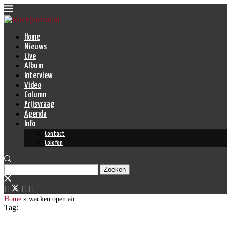
Home
Nieuws
Live
Album
Interview
Video
Column
Prijsvraag
Agenda
Info
Contact
Colofon
Zoeken
Home
»
wacken open air
Tag: