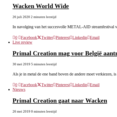
Wacken World Wide
26 juli 2020
2 minuten leestijd
In navolging van het succesvolle METAL-AID streamfestival 
0
Facebook
Twitter
Pinterest
Linkedin
Email
Live review
Primal Creation mag voor België aan
30 mei 2019
5 minuten leestijd
Als je in metal de ene band boven de andere moet verkiezen, is 
0
Facebook
Twitter
Pinterest
Linkedin
Email
Nieuws
Primal Creation gaat naar Wacken
26 mei 2019
0 minuten leestijd