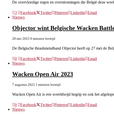
De overvloedige regen en overstromingen die België deze wee
3
Facebook
Twitter
Pinterest
Linkedin
Email
Nieuws
Objector wint Belgische Wacken Battl
28 mei 2023
0 minuten leestijd
De Belgische thrashmetalband Objector heeft op 27 mei de Be
0
Facebook
Twitter
Pinterest
Linkedin
Email
Nieuws
Wacken Open Air 2023
7 augustus 2022
1 minuten leestijd
Wacken Open Air is een wereldwijd begrip en ook het afgelo
0
Facebook
Twitter
Pinterest
Linkedin
Email
Nieuws