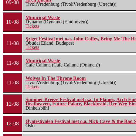
09-08
TivoliVredenburg (TivoliVredenburg (Utrecht))
Municipal Waste
10-08
Dynamo (Dynamo (Eindhoven))
Tickets
Sziget Festival met o.a. John Coffey, Bring Me The H
11-08
Óbudai Eiland, Budapest
Tickets
Municipal Waste
11-08
Cafe Calluna (Cafe Calluna (Ommen))
Wolves In The Throne Room
11-08
TivoliVredenburg (TivoliVredenburg (Utrecht))
Tickets
Summer Breeze Festival met o.a. In Flames, Arch Ene
12-08
Deafheaven, Future Palace, Blackbraid, Der Weg Eine
Dinkelsbühl
Øyafestivalen Festival met o.a. Nick Cave & the Bad 
12-08
Oslo