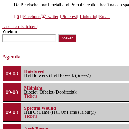
De Belgische thrashmetalband Primal Creation heeft na een sp
0
Facebook
Twitter
Pinterest
Linkedin
Email
Laad meer berichten
Zoeken
Zoeken
Agenda
Hatebreed
09-08
Het Bolwerk (Het Bolwerk (Sneek))
Midnight
09-08
Bibelot (Bibelot (Dordrecht))
Tickets
Spectral Wound
09-08
Hall Of Fame (Hall Of Fame (Tilburg))
Tickets
Arch Enemy