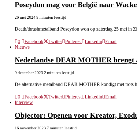
Poseydon mag voor België naar Wacken
26 mei 2024
9 minuten leestijd
Death/thrashmetalband Poseydon won op zaterdag 25 mei in Z
0
Facebook
Twitter
Pinterest
Linkedin
Email
Nieuws
Nederlandse DEAR MOTHER brengt al
9 december 2023
2 minuten leestijd
De alternative metalband DEAR MOTHER kondigt met trots h
0
Facebook
Twitter
Pinterest
Linkedin
Email
Interview
Objector: Openen voor Kreator, Exodus
16 november 2023
7 minuten leestijd