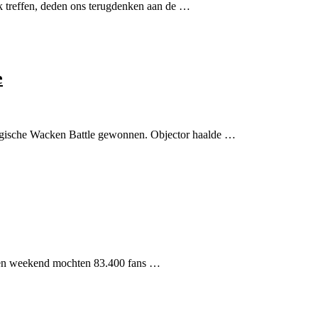
k treffen, deden ons terugdenken aan de …
e
lgische Wacken Battle gewonnen. Objector haalde …
pen weekend mochten 83.400 fans …