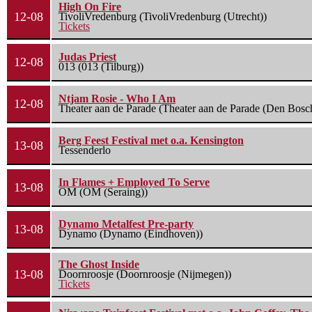
High On Fire
12-08
TivoliVredenburg (TivoliVredenburg (Utrecht))
Tickets
Judas Priest
12-08
013 (013 (Tilburg))
Ntjam Rosie - Who I Am
12-08
Theater aan de Parade (Theater aan de Parade (Den Bosc
Berg Feest Festival met o.a. Kensington
13-08
Tessenderlo
In Flames + Employed To Serve
13-08
OM (OM (Seraing))
Dynamo Metalfest Pre-party
13-08
Dynamo (Dynamo (Eindhoven))
The Ghost Inside
13-08
Doornroosje (Doornroosje (Nijmegen))
Tickets