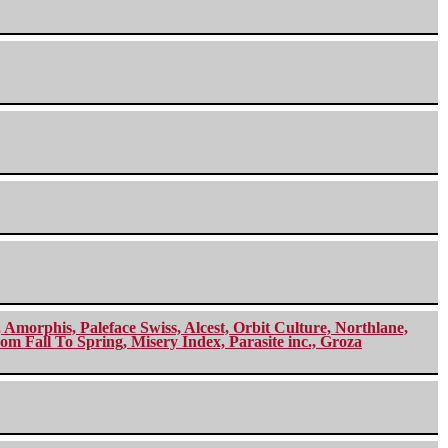
morphis, Paleface Swiss, Alcest, Orbit Culture, Northlane,
m Fall To Spring, Misery Index, Parasite inc., Groza