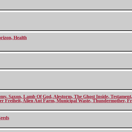
orizon, Health
my, Saxon, Lamb Of God, Alestorm, The Ghost Inside, Testament, A
r Freiheit, Alien Ant Farm, Municipal Waste, Thundermother, Fro
Seeds