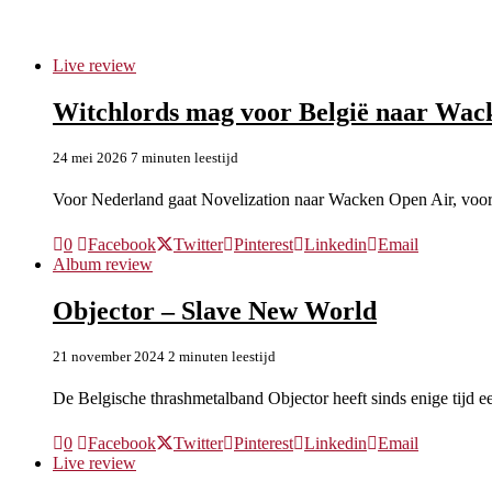
wacken open air
Live review
Witchlords mag voor België naar Wack
24 mei 2026
7 minuten leestijd
Voor Nederland gaat Novelization naar Wacken Open Air, voor 
0
Facebook
Twitter
Pinterest
Linkedin
Email
Album review
Objector – Slave New World
21 november 2024
2 minuten leestijd
De Belgische thrashmetalband Objector heeft sinds enige tij
0
Facebook
Twitter
Pinterest
Linkedin
Email
Live review