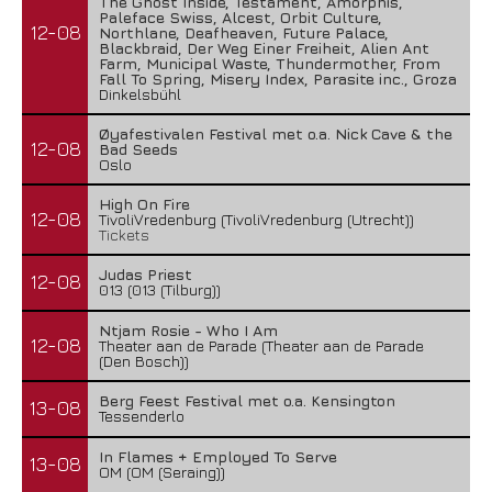
The Ghost Inside, Testament, Amorphis,
Paleface Swiss, Alcest, Orbit Culture,
12-08
Northlane, Deafheaven, Future Palace,
Blackbraid, Der Weg Einer Freiheit, Alien Ant
Farm, Municipal Waste, Thundermother, From
Fall To Spring, Misery Index, Parasite inc., Groza
Dinkelsbühl
Øyafestivalen Festival met o.a. Nick Cave & the
12-08
Bad Seeds
Oslo
High On Fire
12-08
TivoliVredenburg (TivoliVredenburg (Utrecht))
Tickets
Judas Priest
12-08
013 (013 (Tilburg))
Ntjam Rosie - Who I Am
12-08
Theater aan de Parade (Theater aan de Parade
(Den Bosch))
Berg Feest Festival met o.a. Kensington
13-08
Tessenderlo
In Flames + Employed To Serve
13-08
OM (OM (Seraing))