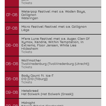
Tickets
Waterpop Festival met o.a. Wodan Boys,
07-08
Collignon
Wateringen
Micro Festival Festival met o.a. Collignon
07-08
Liège
M'era Luna Festival met o.a. Auger, Clan Of
Xymox, Xandria, Within Temptation, In
08-08
Extremo, Floor Jansen, White Lies
Hildesheim
Tickets
Wolfmother
08-08
TivoliVredenburg (TivoliVredenburg (Utrecht))
Tickets
Body Count ft. Ice-T
08-08
013 (013 (Tilburg))
Tickets
Hatebreed
09-08
Het Bolwerk (Het Bolwerk (Sneek))
Midnight
09-08
Bibelot (Bibelot (Dordrecht))