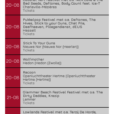
Bad Seeds, Deftones, Body Count feat. Ice-T
20-08
Charleville-Mézières
Tickets
Pukkelpop Festival met o.a. Deftones, The
Hives, Stick to your Guns, Chat Pile,
20-08
Deafheaven, Ploegendienst, dEUS
Hasselt
Tickets
Stick To Your Guns
20-08
Nieuwe Nor (Nieuwe Nor (Heerlen))
Tickets
Wolfmother
20-08
Hedon (Hedon (Zwolle))
Racoon
Openluchttheater Hertme (Openluchttheater
20-08
Hertme (Hertme))
Tickets
Glemmer Beach Festival Festival met o.a. The
Dirty Daddies, Krezip
21-08
Lemmer
Tickets
Lowlands Festival met o.a. Terzij De Horde,