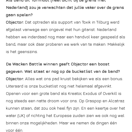
Nederland) zou je verwachten dat jullie vaker over de grens
gaan spelen?
Objector:
Dat optreden als support van Toxik in Tilburg werd
afgelast vanwege een ongeval met hun gitarist. Nederland
hebben we inderdaad nog maar een handvol keer gespeeld als
band, maar ook daar proberen we werk van te maken. Makkelijk
is het geenszins.
De Wacken Battle winnen geeft Objector een boost
gegeven. Wat staat er nog op de bucketlist van de band?
Objector:
Alles wat ons pad kruist bekijken we als een bonus.
Uiteraard is onze bucketlist nog niet helemaal afgevinkt.
Openen voor een grote band als Kreator, Exodus of Overkill is
nog steeds een natte droom voor ons. Op Graspop en Alcatraz
kunnen staan, dat zou ook heel fijn zijn. En een keertje over het
water (UK) of richting het Europese zuiden zien we ook nog wel
binnen onze mogelijkheden. Maar we nemen de dingen één
voor één.