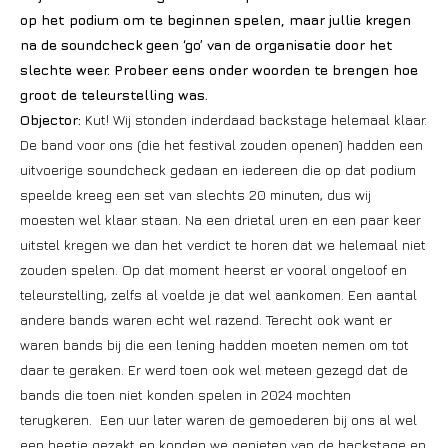
op het podium om te beginnen spelen, maar jullie kregen
na de soundcheck geen ‘go’ van de organisatie door het
slechte weer. Probeer eens onder woorden te brengen hoe
groot de teleurstelling was.
Objector:
Kut! Wij stonden inderdaad backstage helemaal klaar.
De band voor ons (die het festival zouden openen) hadden een
uitvoerige soundcheck gedaan en iedereen die op dat podium
speelde kreeg een set van slechts 20 minuten, dus wij
moesten wel klaar staan. Na een drietal uren en een paar keer
uitstel kregen we dan het verdict te horen dat we helemaal niet
zouden spelen. Op dat moment heerst er vooral ongeloof en
teleurstelling, zelfs al voelde je dat wel aankomen. Een aantal
andere bands waren echt wel razend. Terecht ook want er
waren bands bij die een lening hadden moeten nemen om tot
daar te geraken. Er werd toen ook wel meteen gezegd dat de
bands die toen niet konden spelen in 2024 mochten
terugkeren. Een uur later waren de gemoederen bij ons al wel
een beetje gezakt en konden we genieten van de backstage en