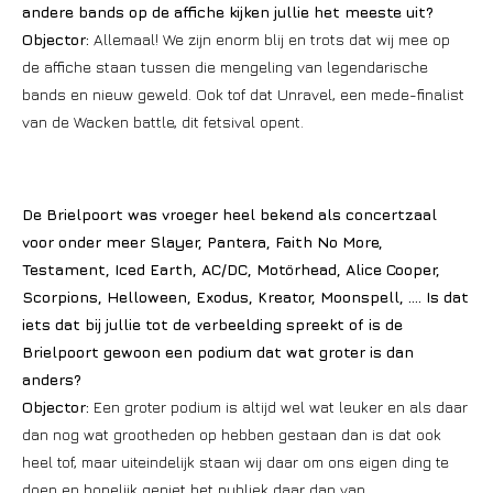
andere bands op de affiche kijken jullie het meeste uit?
Objector:
Allemaal! We zijn enorm blij en trots dat wij mee op
de affiche staan tussen die mengeling van legendarische
bands en nieuw geweld. Ook tof dat Unravel, een mede-finalist
van de Wacken battle, dit fetsival opent.
De Brielpoort was vroeger heel bekend als concertzaal
voor onder meer Slayer, Pantera, Faith No More,
Testament, Iced Earth, AC/DC, Motörhead, Alice Cooper,
Scorpions, Helloween, Exodus, Kreator, Moonspell, …. Is dat
iets dat bij jullie tot de verbeelding spreekt of is de
Brielpoort gewoon een podium dat wat groter is dan
anders?
Objector:
Een groter podium is altijd wel wat leuker en als daar
dan nog wat grootheden op hebben gestaan dan is dat ook
heel tof, maar uiteindelijk staan wij daar om ons eigen ding te
doen en hopelijk geniet het publiek daar dan van.