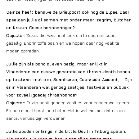
Deinze heeft behalve de Brielpoort ook nog de Elpee. Daar
speelden jullie al samen met onder meer Izegrim, Bütcher
en Krisiun. Goede herinneringen?
Objector:
Zeker, dat was heel leuk om te doen en super
gezellig. Enorm toffe bazin en we hopen daar nog vaak te
mogen optreden.
Jullie zijn als band al even bezig, maar er lijkt in
Vlaanderen een nieuwe generatie van thrash-death bands
op te staan, met o.m. Scarificator, Cobracide, Axident, … Zijn
er in Vlaanderen wel genoeg zaaltjes, festivals en publiek
voor zoveel (goede) thrashbands?
Objector:
Er zijn nooit genoeg zaaltjes voor eender welk genre.
En hoe meer thrash hoe beter! Het is wel jammer dat er een
aantal venues zijn verdwenen.
Jullie zouden onlangs in de Little Devil in Tilburg spelen.
Als band uit Turnhout (heel dicht bij de grens met