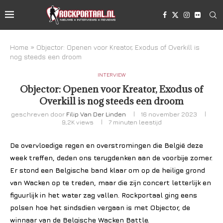
Home
»
Objector: Openen voor Kreator, Exodus of Overkill is
nog steeds een droom
INTERVIEW
Objector: Openen voor Kreator, Exodus of
Overkill is nog steeds een droom
geschreven door
Filip Van Der Linden
16 november 2023
9,2K
views
7 minuten leestijd
De overvloedige regen en overstromingen die België deze
week treffen, deden ons terugdenken aan de voorbije zomer.
Er stond een Belgische band klaar om op de heilige grond
van Wacken op te treden, maar die zijn concert letterlijk en
figuurlijk in het water zag vallen. Rockportaal ging eens
polsen hoe het sindsdien vergaan is met Objector, de
winnaar van de Belgische Wacken Battle.