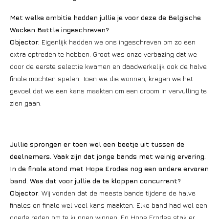
Met welke ambitie hadden jullie je voor deze de Belgische
Wacken Battle ingeschreven?
Objector:
Eigenlijk hadden we ons ingeschreven om zo een
extra optreden te hebben. Groot was onze verbazing dat we
door de eerste selectie kwamen en daadwerkelijk ook de halve
finale mochten spelen. Toen we die wonnen, kregen we het
gevoel dat we een kans maakten om een droom in vervulling te
zien gaan.
Jullie sprongen er toen wel een beetje uit tussen de
deelnemers. Vaak zijn dat jonge bands met weinig ervaring.
In de finale stond met Hope Erodes nog een andere ervaren
band. Was dat voor jullie de te kloppen concurrent?
Objector
: Wij vonden dat de meeste bands tijdens de halve
finales en finale wel veel kans maakten. Elke band had wel een
goede reden om te kunnen winnen. En Hope Erodes stak er