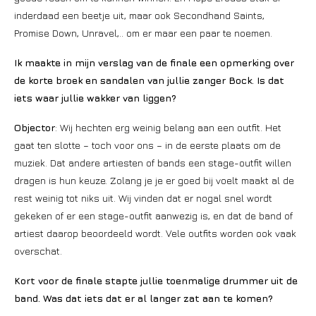
inderdaad een beetje uit, maar ook Secondhand Saints,
Promise Down, Unravel,.. om er maar een paar te noemen.
Ik maakte in mijn verslag van de finale een opmerking over
de korte broek en sandalen van jullie zanger Bock. Is dat
iets waar jullie wakker van liggen?
Objector
: Wij hechten erg weinig belang aan een outfit. Het
gaat ten slotte – toch voor ons – in de eerste plaats om de
muziek. Dat andere artiesten of bands een stage-outfit willen
dragen is hun keuze. Zolang je je er goed bij voelt maakt al de
rest weinig tot niks uit. Wij vinden dat er nogal snel wordt
gekeken of er een stage-outfit aanwezig is, en dat de band of
artiest daarop beoordeeld wordt. Vele outfits worden ook vaak
overschat.
Kort voor de finale stapte jullie toenmalige drummer uit de
band. Was dat iets dat er al langer zat aan te komen?