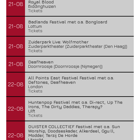
Royal Blood
21-08
Biddinghuizen
Tickets
Badlands Festival met o.a. Bongloard
21-08
Lottum
Tickets
Zuiderpark Live: Wolfmother
21-08
Zuiderparktheater (Zuiderparktheater (Den Haag))
Tickets
Deafheaven
21-08
Doornroosje (Doornroosje (Nijmegen))
All Points East Festival Festival met o.a.
Deftones, Deafheaven
22-08
London
Tickets
Huntenpop Festival met o.a. Di-rect, Up The
Irons, The Dirty Daddies, Therapy?
22-08
Ulft
Tickets
DUISTER COLLECTIEF Festival met o.a. Sun
Worship, Doodseskader, Alkerdeel, Ggu:ll,
22-08
Modder, Terzij De Horde
Utrecht