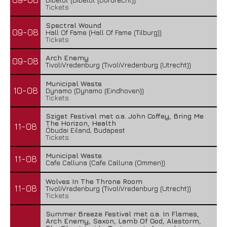
Tickets
Spectral Wound
09-08
Hall Of Fame (Hall Of Fame (Tilburg))
Tickets
Arch Enemy
09-08
TivoliVredenburg (TivoliVredenburg (Utrecht))
Municipal Waste
10-08
Dynamo (Dynamo (Eindhoven))
Tickets
Sziget Festival met o.a. John Coffey, Bring Me
The Horizon, Health
11-08
Óbudai Eiland, Budapest
Tickets
Municipal Waste
11-08
Cafe Calluna (Cafe Calluna (Ommen))
Wolves In The Throne Room
11-08
TivoliVredenburg (TivoliVredenburg (Utrecht))
Tickets
Summer Breeze Festival met o.a. In Flames,
Arch Enemy, Saxon, Lamb Of God, Alestorm,