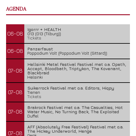
AGENDA
Igorrr + HEALTH
06-08
013 (013 (Tilburg))
Tickets
Panzerfaust
06-08
Poppodium Volt (Poppodium Volt (Sittard))
Hellsinki Metal Festival Festival met o.a. Opeth,
Accept, Bloodbath, Triptykon, The Kovenant,
07-08
Blackbraid
Helsinki
Suikerrock Festival met o.a. Editors, Hiqpy
07-08
Tienen
Tickets
Brakrock Festival met o.a. The Casualties, Hot
07-08
Water Music, No Turning Back, The Exploited
Duffel
AFF (Absolutely Free Festival) Festival met o.a.
The Hickey Underworld, Henge
07-08
Genk