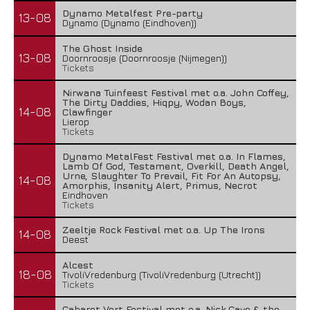
Dynamo Metalfest Pre-party
13-08
Dynamo (Dynamo (Eindhoven))
The Ghost Inside
13-08
Doornroosje (Doornroosje (Nijmegen))
Tickets
Nirwana Tuinfeest Festival met o.a. John Coffey,
The Dirty Daddies, Hiqpy, Wodan Boys,
14-08
Clawfinger
Lierop
Tickets
Dynamo MetalFest Festival met o.a. In Flames,
Lamb Of God, Testament, Overkill, Death Angel,
Urne, Slaughter To Prevail, Fit For An Autopsy,
14-08
Amorphis, Insanity Alert, Primus, Necrot
Eindhoven
Tickets
Zeeltje Rock Festival met o.a. Up The Irons
14-08
Deest
Alcest
18-08
TivoliVredenburg (TivoliVredenburg (Utrecht))
Tickets
Cabaret Vert Festival met o.a. Nick Cave & the