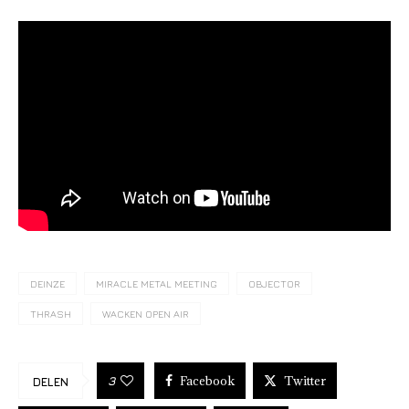
DEINZE
MIRACLE METAL MEETING
OBJECTOR
THRASH
WACKEN OPEN AIR
Facebook
Twitter
3
DELEN