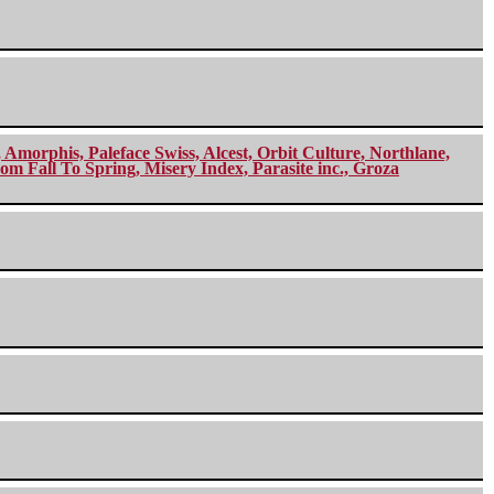
morphis, Paleface Swiss, Alcest, Orbit Culture, Northlane,
m Fall To Spring, Misery Index, Parasite inc., Groza