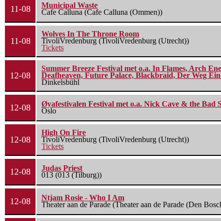
Municipal Waste
11-08
Cafe Calluna (Cafe Calluna (Ommen))
Wolves In The Throne Room
11-08
TivoliVredenburg (TivoliVredenburg (Utrecht))
Tickets
Summer Breeze Festival met o.a. In Flames, Arch Ene
12-08
Deafheaven, Future Palace, Blackbraid, Der Weg Eine
Dinkelsbühl
Øyafestivalen Festival met o.a. Nick Cave & the Bad 
12-08
Oslo
High On Fire
12-08
TivoliVredenburg (TivoliVredenburg (Utrecht))
Tickets
Judas Priest
12-08
013 (013 (Tilburg))
Ntjam Rosie - Who I Am
12-08
Theater aan de Parade (Theater aan de Parade (Den Bosc