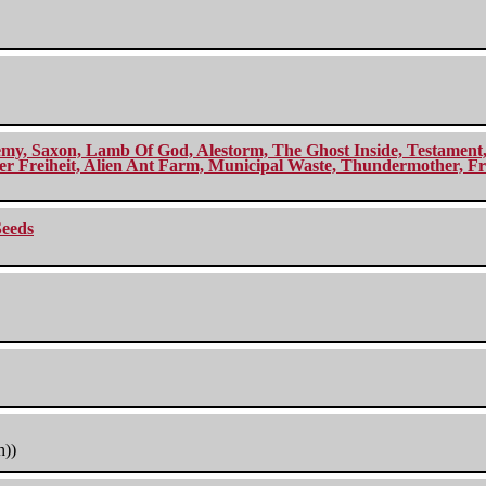
my, Saxon, Lamb Of God, Alestorm, The Ghost Inside, Testament, A
r Freiheit, Alien Ant Farm, Municipal Waste, Thundermother, Fro
Seeds
h))