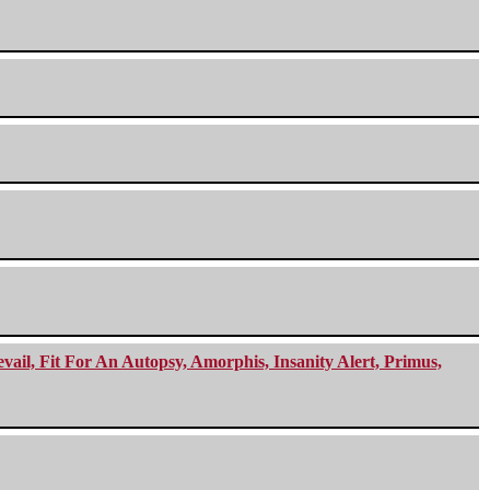
ail, Fit For An Autopsy, Amorphis, Insanity Alert, Primus,