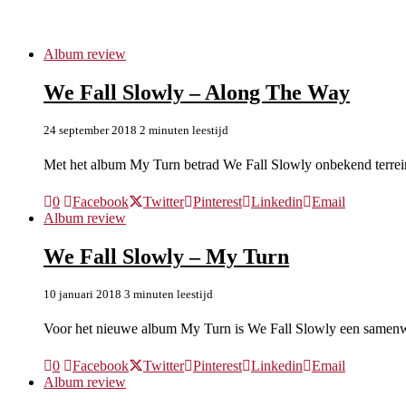
We Fall Slowly
Album review
We Fall Slowly – Along The Way
24 september 2018
2 minuten leestijd
Met het album My Turn betrad We Fall Slowly onbekend terrei
0
Facebook
Twitter
Pinterest
Linkedin
Email
Album review
We Fall Slowly – My Turn
10 januari 2018
3 minuten leestijd
Voor het nieuwe album My Turn is We Fall Slowly een same
0
Facebook
Twitter
Pinterest
Linkedin
Email
Album review