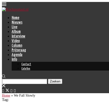
Home
Nieuws
Live
Album
Interview
Video
Column
Prijsvraag
Agenda
Info
Contact
Colofon
Zoeken
Home
»
We Fall Slowly
Tag: