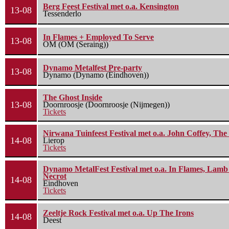
Berg Feest Festival met o.a. Kensington
13-08
Tessenderlo
In Flames + Employed To Serve
13-08
OM (OM (Seraing))
Dynamo Metalfest Pre-party
13-08
Dynamo (Dynamo (Eindhoven))
The Ghost Inside
13-08
Doornroosje (Doornroosje (Nijmegen))
Tickets
Nirwana Tuinfeest Festival met o.a. John Coffey, Th
14-08
Lierop
Tickets
Dynamo MetalFest Festival met o.a. In Flames, Lamb O
Necrot
14-08
Eindhoven
Tickets
Zeeltje Rock Festival met o.a. Up The Irons
14-08
Deest