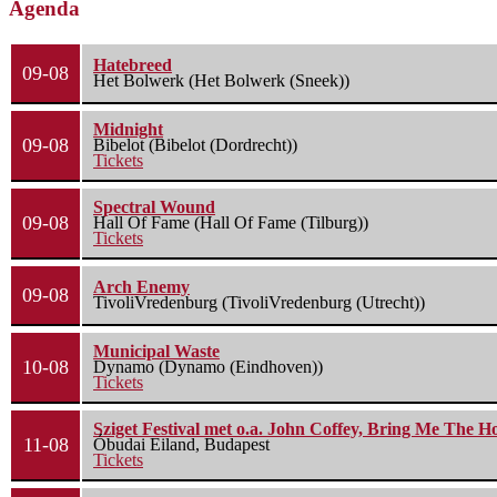
Agenda
Hatebreed
09-08
Het Bolwerk (Het Bolwerk (Sneek))
Midnight
09-08
Bibelot (Bibelot (Dordrecht))
Tickets
Spectral Wound
09-08
Hall Of Fame (Hall Of Fame (Tilburg))
Tickets
Arch Enemy
09-08
TivoliVredenburg (TivoliVredenburg (Utrecht))
Municipal Waste
10-08
Dynamo (Dynamo (Eindhoven))
Tickets
Sziget Festival met o.a. John Coffey, Bring Me The H
11-08
Óbudai Eiland, Budapest
Tickets