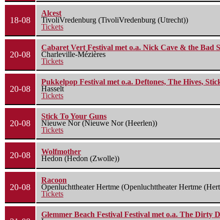
Alcest
18-08
TivoliVredenburg (TivoliVredenburg (Utrecht))
Tickets
Cabaret Vert Festival met o.a. Nick Cave & the Bad S
20-08
Charleville-Mézières
Tickets
Pukkelpop Festival met o.a. Deftones, The Hives, Sti
20-08
Hasselt
Tickets
Stick To Your Guns
20-08
Nieuwe Nor (Nieuwe Nor (Heerlen))
Tickets
Wolfmother
20-08
Hedon (Hedon (Zwolle))
Racoon
20-08
Openluchttheater Hertme (Openluchttheater Hertme (Her
Tickets
Glemmer Beach Festival Festival met o.a. The Dirty D