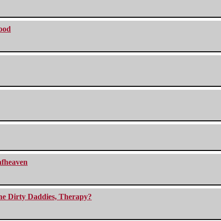
lood
eafheaven
The Dirty Daddies, Therapy?