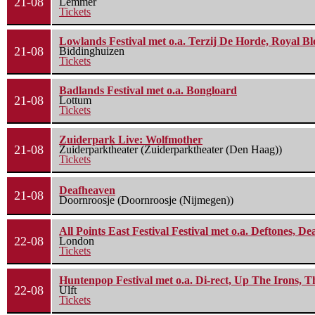
21-08
Lemmer
Tickets
Lowlands Festival met o.a. Terzij De Horde, Royal B
21-08
Biddinghuizen
Tickets
Badlands Festival met o.a. Bongloard
21-08
Lottum
Tickets
Zuiderpark Live: Wolfmother
21-08
Zuiderparktheater (Zuiderparktheater (Den Haag))
Tickets
Deafheaven
21-08
Doornroosje (Doornroosje (Nijmegen))
All Points East Festival Festival met o.a. Deftones, D
22-08
London
Tickets
Huntenpop Festival met o.a. Di-rect, Up The Irons, 
22-08
Ulft
Tickets