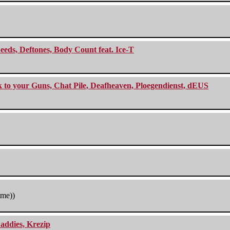
eeds, Deftones, Body Count feat. Ice-T
ck to your Guns, Chat Pile, Deafheaven, Ploegendienst, dEUS
tme))
addies, Krezip