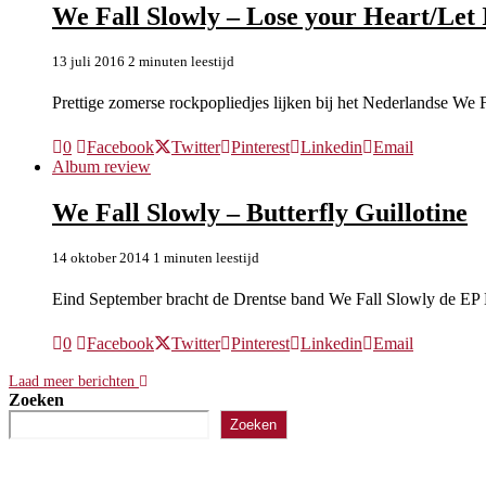
We Fall Slowly – Lose your Heart/Let I
13 juli 2016
2 minuten leestijd
Prettige zomerse rockpopliedjes lijken bij het Nederlandse We 
0
Facebook
Twitter
Pinterest
Linkedin
Email
Album review
We Fall Slowly – Butterfly Guillotine
14 oktober 2014
1 minuten leestijd
Eind September bracht de Drentse band We Fall Slowly de EP B
0
Facebook
Twitter
Pinterest
Linkedin
Email
Laad meer berichten
Zoeken
Zoeken