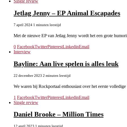
Single review
Jetlag Jenny – EP Animal Escapades
7 april 2024
1 minuten leestijd
Met de nieuwe EP van Jetlag Jenny wordt het een grote humor
0
Facebook
Twitter
Pinterest
Linkedin
Email
Interview
Bayline: Aan live spelen is alles leuk
22 december 2023
2 minuten leestijd
We waren bij Rockportaal enthousiast over het eerste volledi
1
Facebook
Twitter
Pinterest
Linkedin
Email
Single review
Daniel Brooke – Million Times
12 april 2023
1 minuten leestijd