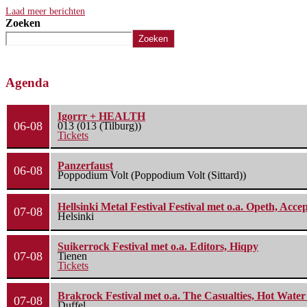
Laad meer berichten
Zoeken
Zoeken
Agenda
Igorrr + HEALTH
06-08
013 (013 (Tilburg))
Tickets
Panzerfaust
06-08
Poppodium Volt (Poppodium Volt (Sittard))
Hellsinki Metal Festival Festival met o.a. Opeth, Ac
07-08
Helsinki
Suikerrock Festival met o.a. Editors, Hiqpy
07-08
Tienen
Tickets
Brakrock Festival met o.a. The Casualties, Hot Wate
07-08
Duffel