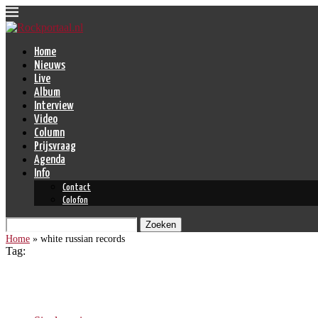
Home
Nieuws
Live
Album
Interview
Video
Column
Prijsvraag
Agenda
Info
Contact
Colofon
Zoeken
Home
»
white russian records
Tag:
white russian records