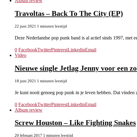
Album review
Travoltas – Back To The City (EP)
22 juni 2021
1 minuten leestijd
Deze Nederlandse pop punk band is al actief sinds 1997, met 
0
Facebook
Twitter
Pinterest
Linkedin
Email
Video
Nieuwe single Jetlag Jenny voor een z
18 juni 2021
1 minuten leestijd
Je kunt nooit genoeg pop punk in je leven hebben. Dat vinden
0
Facebook
Twitter
Pinterest
Linkedin
Email
Album review
Screw Houston – Like Fighting Snakes
20 februari 2017
1 minuten leestijd