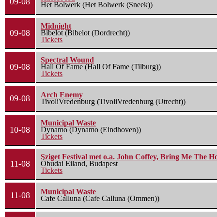
09-08
Het Bolwerk (Het Bolwerk (Sneek))
Midnight
09-08
Bibelot (Bibelot (Dordrecht))
Tickets
Spectral Wound
09-08
Hall Of Fame (Hall Of Fame (Tilburg))
Tickets
Arch Enemy
09-08
TivoliVredenburg (TivoliVredenburg (Utrecht))
Municipal Waste
10-08
Dynamo (Dynamo (Eindhoven))
Tickets
Sziget Festival met o.a. John Coffey, Bring Me The H
11-08
Óbudai Eiland, Budapest
Tickets
Municipal Waste
11-08
Cafe Calluna (Cafe Calluna (Ommen))