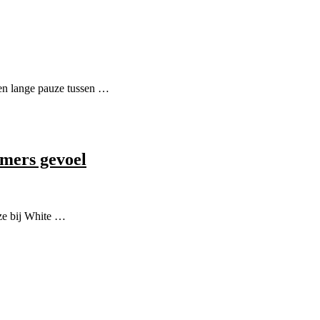
een lange pauze tussen …
omers gevoel
 ze bij White …