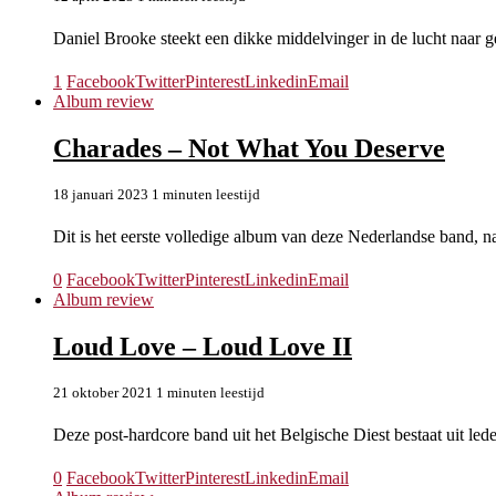
Daniel Brooke steekt een dikke middelvinger in de lucht naar 
1
Facebook
Twitter
Pinterest
Linkedin
Email
Album review
Charades – Not What You Deserve
18 januari 2023
1 minuten leestijd
Dit is het eerste volledige album van deze Nederlandse band, 
0
Facebook
Twitter
Pinterest
Linkedin
Email
Album review
Loud Love – Loud Love II
21 oktober 2021
1 minuten leestijd
Deze post-hardcore band uit het Belgische Diest bestaat uit l
0
Facebook
Twitter
Pinterest
Linkedin
Email