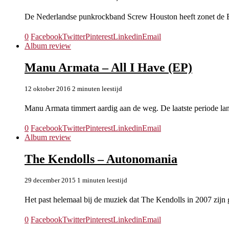
De Nederlandse punkrockband Screw Houston heeft zonet de E
0
Facebook
Twitter
Pinterest
Linkedin
Email
Album review
Manu Armata – All I Have (EP)
12 oktober 2016
2 minuten leestijd
Manu Armata timmert aardig aan de weg. De laatste periode la
0
Facebook
Twitter
Pinterest
Linkedin
Email
Album review
The Kendolls – Autonomania
29 december 2015
1 minuten leestijd
Het past helemaal bij de muziek dat The Kendolls in 2007 zijn 
0
Facebook
Twitter
Pinterest
Linkedin
Email