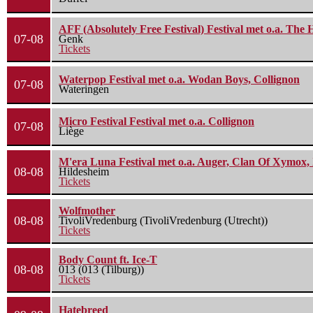
AFF (Absolutely Free Festival) Festival met o.a. Th
07-08
Genk
Tickets
Waterpop Festival met o.a. Wodan Boys, Collignon
07-08
Wateringen
Micro Festival Festival met o.a. Collignon
07-08
Liège
M'era Luna Festival met o.a. Auger, Clan Of Xymox, 
08-08
Hildesheim
Tickets
Wolfmother
08-08
TivoliVredenburg (TivoliVredenburg (Utrecht))
Tickets
Body Count ft. Ice-T
08-08
013 (013 (Tilburg))
Tickets
Hatebreed