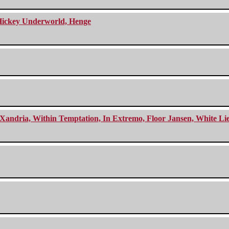
e Hickey Underworld, Henge
Xandria, Within Temptation, In Extremo, Floor Jansen, White Li