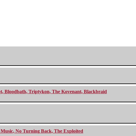
cept, Bloodbath, Triptykon, The Kovenant, Blackbraid
r Music, No Turning Back, The Exploited