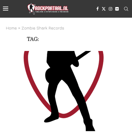
Home
»
Zombie Shark Records
TAG:
ZOMBIE SHARK RECORDS