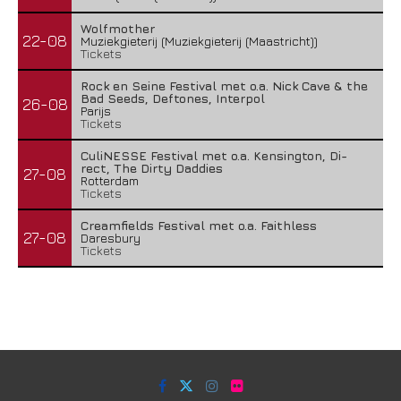
Wolfmother
22-08
Muziekgieterij (Muziekgieterij (Maastricht))
Tickets
Rock en Seine Festival met o.a. Nick Cave & the
Bad Seeds, Deftones, Interpol
26-08
Parijs
Tickets
CuliNESSE Festival met o.a. Kensington, Di-
rect, The Dirty Daddies
27-08
Rotterdam
Tickets
Creamfields Festival met o.a. Faithless
27-08
Daresbury
Tickets