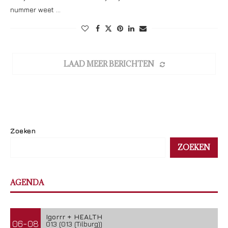
nummer weet …
LAAD MEER BERICHTEN
Zoeken
ZOEKEN
AGENDA
Igorrr + HEALTH
06-08
013 (013 (Tilburg))