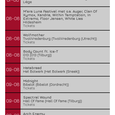
Liège
M'era Luna Festival met o.a. Auger, Clan Of
Xymox, Xandria, Within Temptation, In
08-08
Extremo, Floor Jansen, White Lies
Hildesheim
Tickets
Wolfmother
08-08
TivoliVredenburg (TivoliVredenburg (Utrecht))
Tickets
Body Count ft. Ice-T
08-08
013 (013 (Tilburg))
Tickets
Hatebreed
09-08
Het Bolwerk (Het Bolwerk (Sneek))
Midnight
09-08
Bibelot (Bibelot (Dordrecht))
Tickets
Spectral Wound
09-08
Hall Of Fame (Hall Of Fame (Tilburg))
Tickets
Arch Enemy