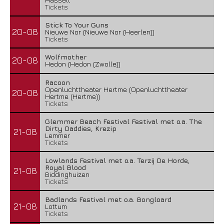
Tickets
Stick To Your Guns
20-08
Nieuwe Nor (Nieuwe Nor (Heerlen))
Tickets
Wolfmother
20-08
Hedon (Hedon (Zwolle))
Racoon
Openluchttheater Hertme (Openluchttheater
20-08
Hertme (Hertme))
Tickets
Glemmer Beach Festival Festival met o.a. The
Dirty Daddies, Krezip
21-08
Lemmer
Tickets
Lowlands Festival met o.a. Terzij De Horde,
Royal Blood
21-08
Biddinghuizen
Tickets
Badlands Festival met o.a. Bongloard
21-08
Lottum
Tickets