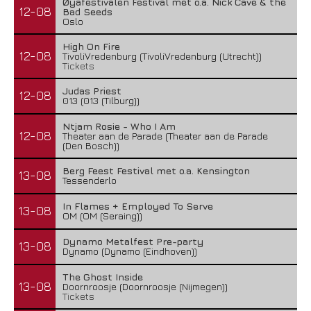
Øyafestivalen Festival met o.a. Nick Cave & the
12-08
Bad Seeds
Oslo
High On Fire
12-08
TivoliVredenburg (TivoliVredenburg (Utrecht))
Tickets
Judas Priest
12-08
013 (013 (Tilburg))
Ntjam Rosie - Who I Am
12-08
Theater aan de Parade (Theater aan de Parade
(Den Bosch))
Berg Feest Festival met o.a. Kensington
13-08
Tessenderlo
In Flames + Employed To Serve
13-08
OM (OM (Seraing))
Dynamo Metalfest Pre-party
13-08
Dynamo (Dynamo (Eindhoven))
The Ghost Inside
13-08
Doornroosje (Doornroosje (Nijmegen))
Tickets