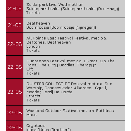
Zuiderpark Live: Wolfmother
21-08
Zuiderparktheater (Zuiderparktheater (Den Haag))
Tickets
Deafheaven
21-08
Doornroosje (Doornroosje (Nijmegen))
All Points East Festival Festival met o.a.
Deftones, Deafheaven
22-08
London
Tickets
Huntenpop Festival met o.a. Di-rect, Up The
Irons, The Dirty Daddies, Therapy?
22-08
Ulft
Tickets
DUISTER COLLECTIEF Festival met o.a. Sun
Worship, Doodseskader, Alkerdeel, Ggu:ll,
22-08
Modder, Terzij De Horde
Utrecht
Tickets
Waailand Outdoor Festival met o.a. Ruthless
22-08
Made
Cryptosis
22-08
Iduna (Iduna (Drachten))