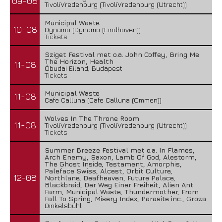
09-08
TivoliVredenburg (TivoliVredenburg (Utrecht))
Municipal Waste
10-08
Dynamo (Dynamo (Eindhoven))
Tickets
Sziget Festival met o.a. John Coffey, Bring Me
The Horizon, Health
11-08
Óbudai Eiland, Budapest
Tickets
Municipal Waste
11-08
Cafe Calluna (Cafe Calluna (Ommen))
Wolves In The Throne Room
11-08
TivoliVredenburg (TivoliVredenburg (Utrecht))
Tickets
Summer Breeze Festival met o.a. In Flames,
Arch Enemy, Saxon, Lamb Of God, Alestorm,
The Ghost Inside, Testament, Amorphis,
Paleface Swiss, Alcest, Orbit Culture,
12-08
Northlane, Deafheaven, Future Palace,
Blackbraid, Der Weg Einer Freiheit, Alien Ant
Farm, Municipal Waste, Thundermother, From
Fall To Spring, Misery Index, Parasite inc., Groza
Dinkelsbühl