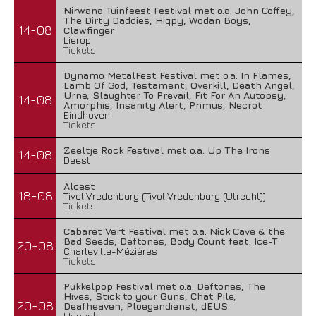
Nirwana Tuinfeest Festival met o.a. John Coffey,
The Dirty Daddies, Hiqpy, Wodan Boys,
14-08
Clawfinger
Lierop
Tickets
Dynamo MetalFest Festival met o.a. In Flames,
Lamb Of God, Testament, Overkill, Death Angel,
Urne, Slaughter To Prevail, Fit For An Autopsy,
14-08
Amorphis, Insanity Alert, Primus, Necrot
Eindhoven
Tickets
Zeeltje Rock Festival met o.a. Up The Irons
14-08
Deest
Alcest
18-08
TivoliVredenburg (TivoliVredenburg (Utrecht))
Tickets
Cabaret Vert Festival met o.a. Nick Cave & the
Bad Seeds, Deftones, Body Count feat. Ice-T
20-08
Charleville-Mézières
Tickets
Pukkelpop Festival met o.a. Deftones, The
Hives, Stick to your Guns, Chat Pile,
20-08
Deafheaven, Ploegendienst, dEUS
Hasselt