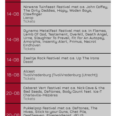
Nirwana Tuinfeest Festival met o.a. John Coffey,
The Dirty Daddies, Hiqpy, Wodan Boys,
14-08
Clawfinger
Lierop
Tickets
Dynamo MetalFest Festival met o.a. In Flames,
Lamb Of God, Testament, Overkill, Death Angel,
Urne, Slaughter To Prevail, Fit For An Autopsy,
14-08
Amorphis, Insanity Alert, Primus, Necrot
Eindhoven
Tickets
Zeeltje Rock Festival met o.a. Up The Irons
14-08
Deest
Alcest
18-08
TivoliVredenburg (TivoliVredenburg (Utrecht))
Tickets
Cabaret Vert Festival met o.a. Nick Cave & the
Bad Seeds, Deftones, Body Count feat. Ice-T
20-08
Charleville-Mézières
Tickets
Pukkelpop Festival met o.a. Deftones, The
Hives, Stick to your Guns, Chat Pile,
20-08
Deafheaven, Ploegendienst, dEUS