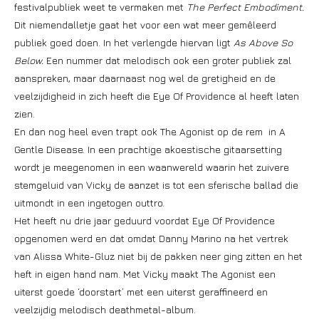
festivalpubliek weet te vermaken met
The Perfect Embodiment.
Dit niemendalletje gaat het voor een wat meer gemêleerd
publiek goed doen. In het verlengde hiervan ligt
As Above So
Below.
Een nummer dat melodisch ook een groter publiek zal
aanspreken, maar daarnaast nog wel de gretigheid en de
veelzijdigheid in zich heeft die Eye Of Providence al heeft laten
zien.
En dan nog heel even trapt ook The Agonist op de rem in A
Gentle Disease. In een prachtige akoestische gitaarsetting
wordt je meegenomen in een waanwereld waarin het zuivere
stemgeluid van Vicky de aanzet is tot een sferische ballad die
uitmondt in een ingetogen outtro.
Het heeft nu drie jaar geduurd voordat Eye Of Providence
opgenomen werd en dat omdat Danny Marino na het vertrek
van Alissa White-Gluz niet bij de pakken neer ging zitten en het
heft in eigen hand nam. Met Vicky maakt The Agonist een
uiterst goede ‘doorstart’ met een uiterst geraffineerd en
veelzijdig melodisch deathmetal-album.