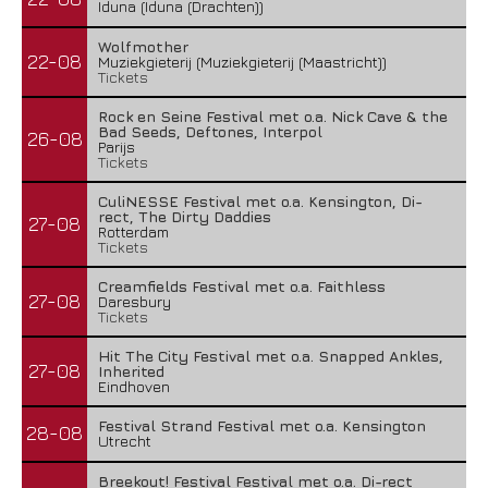
Iduna (Iduna (Drachten))
Wolfmother
22-08
Muziekgieterij (Muziekgieterij (Maastricht))
Tickets
Rock en Seine Festival met o.a. Nick Cave & the
Bad Seeds, Deftones, Interpol
26-08
Parijs
Tickets
CuliNESSE Festival met o.a. Kensington, Di-
rect, The Dirty Daddies
27-08
Rotterdam
Tickets
Creamfields Festival met o.a. Faithless
27-08
Daresbury
Tickets
Hit The City Festival met o.a. Snapped Ankles,
27-08
Inherited
Eindhoven
Festival Strand Festival met o.a. Kensington
28-08
Utrecht
Breekout! Festival Festival met o.a. Di-rect