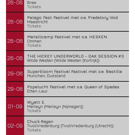
28-08
Bree
Tickets
Pelagic Fest Festival met o.a. Predatory Void
28-08
Maastricht
Tickets
Metallicamp Festival met o.a. HESKEN
28-08
Ommen
Tickets
THE HICKEY UNDERWORLD - DAK SESSION #3
28-08
Wilde Westen (Wilde Westen (Kortrijk))
Superbloom Festival Festival met o.a. Bastille
29-08
Munchen, Duitsland
Popelucht Festival met o.a. Queen of Spades
29-08
Etten-Leur
Wyatt E.
01-09
Merleyn (Merleyn (Nijmegen))
Tickets
Chuck Ragan
02-09
TivoliVredenburg (TivoliVredenburg (Utrecht))
Tickets