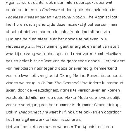
Agonist wordt echter ook meermalen doorspekt door wat
oosterse tinten in
I Endeavor
of door gotische invloeden in
Faceless Messenger
en
Perpetual Notion.
The Agonist laat
hier horen dat zij enerzijds deze muziekstijl beheersen, maar
absoluut niet zomaar een female-frontedmetalband zijn.
Qua snelheid en sfeer is er het nodige te beleven in
A
Necessary Evil
. Het nummer gaat energiek en snel van start
waarbij de zang wat onheilspellend naar voren komt. Muzikaal
gezien geldt hier de ‘wet van de geordende chaos’. Het varieert
van melodisch naar tegendraads onevenredig. Kenmerkend
voor de kwaliteit van gitarist Danny Marino. Eenzelfde concept
vinden we terug in
Follow The Crossed Line
. Iedere luisterbeurt
lijken, door de veelzijdigheid, ritmes te verschuiven en komen
verstopte details naar de oppervlakte. Mede verantwoordelijk
voor de voortgang van het nummer is drummer Simon McKay.
Ook in
Disconnect Me
weet hij flink uit te pakken en daardoor
het fraaie gitaarwerk te laten resoneren.
Het zou me niets verbazen wanneer The Agonist ook een