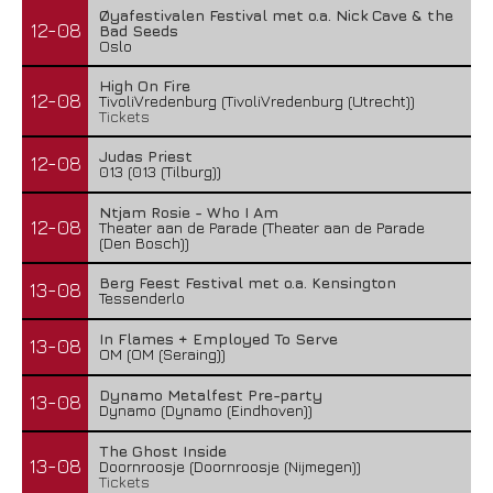
Øyafestivalen Festival met o.a. Nick Cave & the
12-08
Bad Seeds
Oslo
High On Fire
12-08
TivoliVredenburg (TivoliVredenburg (Utrecht))
Tickets
Judas Priest
12-08
013 (013 (Tilburg))
Ntjam Rosie - Who I Am
12-08
Theater aan de Parade (Theater aan de Parade
(Den Bosch))
Berg Feest Festival met o.a. Kensington
13-08
Tessenderlo
In Flames + Employed To Serve
13-08
OM (OM (Seraing))
Dynamo Metalfest Pre-party
13-08
Dynamo (Dynamo (Eindhoven))
The Ghost Inside
13-08
Doornroosje (Doornroosje (Nijmegen))
Tickets