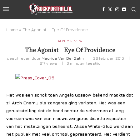
Home
»
The Agonist – Eye Of Providence
ALBUM REVIEW
The Agonist – Eye Of Providence
geschreven door
Maurice Van Der Zalm
26 februari 2015
617
views
3 minuten leestijd
Het was een schok toen Angela Gossow bekend maakte dat
zij Arch Enemy als zangeres ging verlaten. Het was een
geruststelling dat de band achter de schermen al lang
voorzien was van een nieuwe zangeres die alle aspecten
van het metalzingen beheerst. Alissa White-Gluz werd aan
het publiek met veel onthaal gepresenteerd. Het verdient