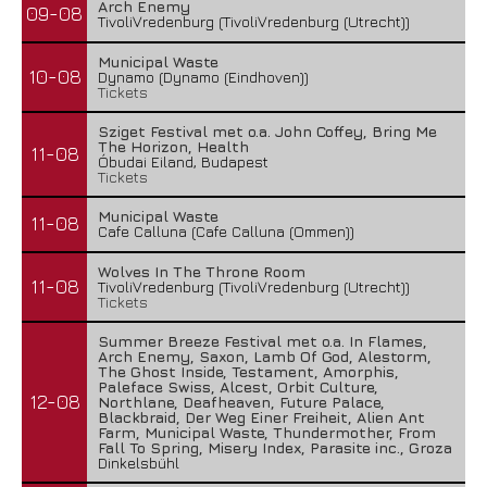
Arch Enemy
09-08
TivoliVredenburg (TivoliVredenburg (Utrecht))
Municipal Waste
10-08
Dynamo (Dynamo (Eindhoven))
Tickets
Sziget Festival met o.a. John Coffey, Bring Me
The Horizon, Health
11-08
Óbudai Eiland, Budapest
Tickets
Municipal Waste
11-08
Cafe Calluna (Cafe Calluna (Ommen))
Wolves In The Throne Room
11-08
TivoliVredenburg (TivoliVredenburg (Utrecht))
Tickets
Summer Breeze Festival met o.a. In Flames,
Arch Enemy, Saxon, Lamb Of God, Alestorm,
The Ghost Inside, Testament, Amorphis,
Paleface Swiss, Alcest, Orbit Culture,
12-08
Northlane, Deafheaven, Future Palace,
Blackbraid, Der Weg Einer Freiheit, Alien Ant
Farm, Municipal Waste, Thundermother, From
Fall To Spring, Misery Index, Parasite inc., Groza
Dinkelsbühl