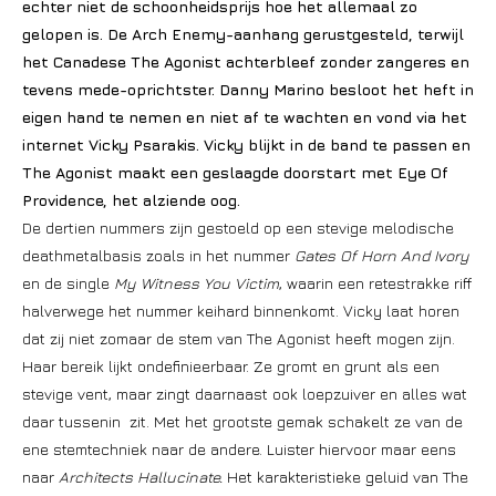
echter niet de schoonheidsprijs hoe het allemaal zo
gelopen is. De Arch Enemy-aanhang gerustgesteld, terwijl
het Canadese The Agonist achterbleef zonder zangeres en
tevens mede-oprichtster. Danny Marino besloot het heft in
eigen hand te nemen en niet af te wachten en vond via het
internet Vicky Psarakis. Vicky blijkt in de band te passen en
The Agonist maakt een geslaagde doorstart met Eye Of
Providence, het alziende oog.
De dertien nummers zijn gestoeld op een stevige melodische
deathmetalbasis zoals in het nummer
Gates Of Horn And Ivory
en de single
My Witness You Victim
, waarin een retestrakke riff
halverwege het nummer keihard binnenkomt. Vicky laat horen
dat zij niet zomaar de stem van The Agonist heeft mogen zijn.
Haar bereik lijkt ondefinieerbaar. Ze gromt en grunt als een
stevige vent, maar zingt daarnaast ook loepzuiver en alles wat
daar tussenin zit. Met het grootste gemak schakelt ze van de
ene stemtechniek naar de andere. Luister hiervoor maar eens
naar
Architects Hallucinate.
Het karakteristieke geluid van The