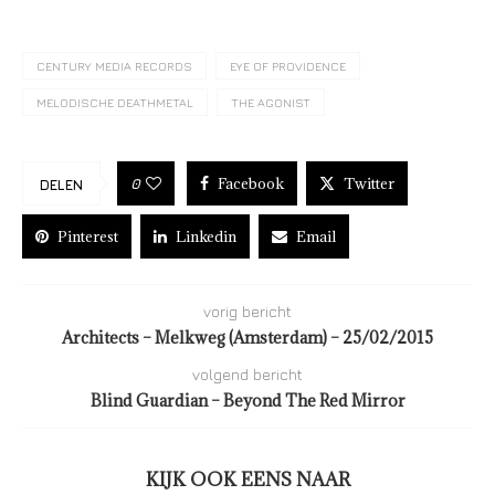
CENTURY MEDIA RECORDS
EYE OF PROVIDENCE
MELODISCHE DEATHMETAL
THE AGONIST
Facebook
Twitter
0
DELEN
Pinterest
Linkedin
Email
vorig bericht
Architects – Melkweg (Amsterdam) – 25/02/2015
volgend bericht
Blind Guardian – Beyond The Red Mirror
KIJK OOK EENS NAAR