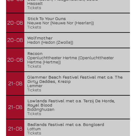
Hasselt
Tickets
Stick To Your Guns
20-08
Nieuwe Nor (Nieuwe Nor (Heerlen))
Tickets
Wolfmother
20-08
Hedon (Hedon (Zwolle))
Racoon
Openluchttheater Hertme (Openluchttheater
20-08
Hertme (Hertme))
Tickets
Glemmer Beach Festival Festival met o.a. The
Dirty Daddies, Krezip
21-08
Lemmer
Tickets
Lowlands Festival met o.a. Terzij De Horde,
Royal Blood
21-08
Biddinghuizen
Tickets
Badlands Festival met o.a. Bongloard
21-08
Lottum
Tickets