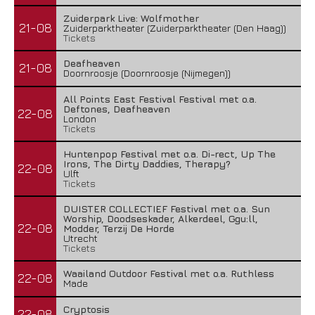
Zuiderpark Live: Wolfmother
21-08
Zuiderparktheater (Zuiderparktheater (Den Haag))
Tickets
Deafheaven
21-08
Doornroosje (Doornroosje (Nijmegen))
All Points East Festival Festival met o.a.
Deftones, Deafheaven
22-08
London
Tickets
Huntenpop Festival met o.a. Di-rect, Up The
Irons, The Dirty Daddies, Therapy?
22-08
Ulft
Tickets
DUISTER COLLECTIEF Festival met o.a. Sun
Worship, Doodseskader, Alkerdeel, Ggu:ll,
22-08
Modder, Terzij De Horde
Utrecht
Tickets
Waailand Outdoor Festival met o.a. Ruthless
22-08
Made
Cryptosis
22-08