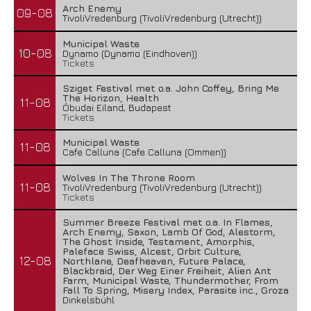
Arch Enemy
09-08
TivoliVredenburg (TivoliVredenburg (Utrecht))
Municipal Waste
10-08
Dynamo (Dynamo (Eindhoven))
Tickets
Sziget Festival met o.a. John Coffey, Bring Me
The Horizon, Health
11-08
Óbudai Eiland, Budapest
Tickets
Municipal Waste
11-08
Cafe Calluna (Cafe Calluna (Ommen))
Wolves In The Throne Room
11-08
TivoliVredenburg (TivoliVredenburg (Utrecht))
Tickets
Summer Breeze Festival met o.a. In Flames,
Arch Enemy, Saxon, Lamb Of God, Alestorm,
The Ghost Inside, Testament, Amorphis,
Paleface Swiss, Alcest, Orbit Culture,
12-08
Northlane, Deafheaven, Future Palace,
Blackbraid, Der Weg Einer Freiheit, Alien Ant
Farm, Municipal Waste, Thundermother, From
Fall To Spring, Misery Index, Parasite inc., Groza
Dinkelsbühl