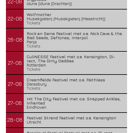
22-08
Iduna (Iduna (Drachten))
Wolfmother
22-08
Muziekgieterij (Muziekgieterij (Maastricht))
Tickets
Rock en Seine Festival met o.a. Nick Cave & the
Bad Seeds, Deftones, Interpol
26-08
Parijs
Tickets
CuliNESSE Festival met o.a. Kensington, Di-
rect, The Dirty Daddies
27-08
Rotterdam
Tickets
Creamfields Festival met o.a. Faithless
27-08
Daresbury
Tickets
Hit The City Festival met o.a. Snapped Ankles,
27-08
Inherited
Eindhoven
Festival Strand Festival met o.a. Kensington
28-08
Utrecht
Breekout! Festival Festival met o.a. Di-rect