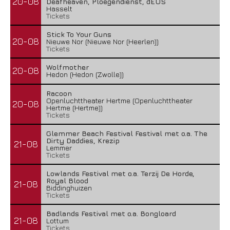
20-08
Deafheaven, Ploegendienst, dEUS
Hasselt
Tickets
Stick To Your Guns
20-08
Nieuwe Nor (Nieuwe Nor (Heerlen))
Tickets
Wolfmother
20-08
Hedon (Hedon (Zwolle))
Racoon
Openluchttheater Hertme (Openluchttheater
20-08
Hertme (Hertme))
Tickets
Glemmer Beach Festival Festival met o.a. The
Dirty Daddies, Krezip
21-08
Lemmer
Tickets
Lowlands Festival met o.a. Terzij De Horde,
Royal Blood
21-08
Biddinghuizen
Tickets
Badlands Festival met o.a. Bongloard
21-08
Lottum
Tickets