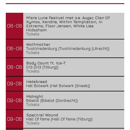
M'era Luna Festival met o.a. Auger, Clan Of
Xymox, Xandria, Within Temptation, In
08-08
Extremo, Floor Jansen, White Lies
Hildesheim
Tickets
Wolfmother
08-08
TivoliVredenburg (TivoliVredenburg (Utrecht))
Tickets
Body Count ft. Ice-T
08-08
013 (013 (Tilburg))
Tickets
Hatebreed
09-08
Het Bolwerk (Het Bolwerk (Sneek))
Midnight
09-08
Bibelot (Bibelot (Dordrecht))
Tickets
Spectral Wound
09-08
Hall Of Fame (Hall Of Fame (Tilburg))
Tickets