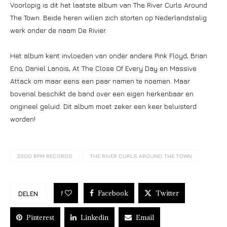
Voorlopig is dit het laatste album van The River Curls Around
The Town. Beide heren willen zich storten op Nederlandstalig
werk onder de naam De Rivier.
Het album kent invloeden van onder andere Pink Floyd, Brian
Eno, Daniel Lanois, At The Close Of Every Day en Massive
Attack om maar eens een paar namen te noemen. Maar
bovenal beschikt de band over een eigen herkenbaar en
origineel geluid. Dit album moet zeker een keer beluisterd
worden!
3300 RPM RECORDS
THE RIVER CURLS AROUND THE TOWN
Facebook
Twitter
1
DELEN
Pinterest
Linkedin
Email