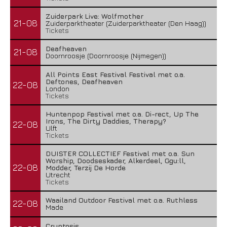
Zuiderpark Live: Wolfmother
21-08
Zuiderparktheater (Zuiderparktheater (Den Haag))
Tickets
Deafheaven
21-08
Doornroosje (Doornroosje (Nijmegen))
All Points East Festival Festival met o.a.
Deftones, Deafheaven
22-08
London
Tickets
Huntenpop Festival met o.a. Di-rect, Up The
Irons, The Dirty Daddies, Therapy?
22-08
Ulft
Tickets
DUISTER COLLECTIEF Festival met o.a. Sun
Worship, Doodseskader, Alkerdeel, Ggu:ll,
22-08
Modder, Terzij De Horde
Utrecht
Tickets
Waailand Outdoor Festival met o.a. Ruthless
22-08
Made
Cryptosis