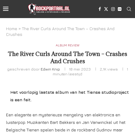
Home
»
The River Curls Around The Town – Crashes And
Crushes
ALBUM REVIEW
The River Curls Around The Town – Crashes
And Crushes
geschreven door
Edwin Knip
18 mei 2023
2,1K
views
1
minuten leestijd
Het voorlopig laatste album van het Tiense studioproject
is een feit.
Een elegante en mysterieuze mengeling van elektronica en
luisterpop. Muzikanten Bart Bekkers en Jan Vanwinckel uit het
Belgische Tienen spelen beide in de rockband Gudinov maar