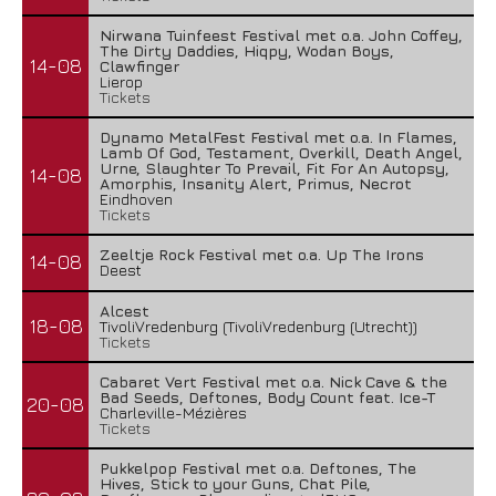
Nirwana Tuinfeest Festival met o.a. John Coffey,
The Dirty Daddies, Hiqpy, Wodan Boys,
14-08
Clawfinger
Lierop
Tickets
Dynamo MetalFest Festival met o.a. In Flames,
Lamb Of God, Testament, Overkill, Death Angel,
Urne, Slaughter To Prevail, Fit For An Autopsy,
14-08
Amorphis, Insanity Alert, Primus, Necrot
Eindhoven
Tickets
Zeeltje Rock Festival met o.a. Up The Irons
14-08
Deest
Alcest
18-08
TivoliVredenburg (TivoliVredenburg (Utrecht))
Tickets
Cabaret Vert Festival met o.a. Nick Cave & the
Bad Seeds, Deftones, Body Count feat. Ice-T
20-08
Charleville-Mézières
Tickets
Pukkelpop Festival met o.a. Deftones, The
Hives, Stick to your Guns, Chat Pile,