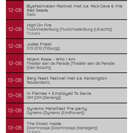
Øyafestivalen Festival met o.a. Nick Cave & the
12-08
Bad Seeds
Oslo
High On Fire
12-08
TivoliVredenburg (TivoliVredenburg (Utrecht))
Tickets
Judas Priest
12-08
013 (013 (Tilburg))
Ntjam Rosie - Who I Am
12-08
Theater aan de Parade (Theater aan de Parade
(Den Bosch))
Berg Feest Festival met o.a. Kensington
13-08
Tessenderlo
In Flames + Employed To Serve
13-08
OM (OM (Seraing))
Dynamo Metalfest Pre-party
13-08
Dynamo (Dynamo (Eindhoven))
The Ghost Inside
13-08
Doornroosje (Doornroosje (Nijmegen))
Tickets