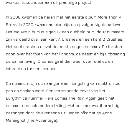
werkten tussendoor aan dit prachtige project.
In 2008 kwamen de heren met het eerste album More Than A
Break. In 2020 kwam dan eindelijk de opvolger Nightshadows.
Het nieuwe album is eigenlijk een dubbelalbum, de 17 nummers
zijn verdeeld over een kant A Crashes en een kant B Crushes.
Het deel crashes omvat de eerste negen nummrs. De teksten
gaan over het falen van het lichaam, de geest en bij uitbreiding
de samenleving. Crushes gaat dan weer over relaties en
interacties tussen mensen.
De nummers zijn een aangename mengeling van elektronica,
pop en spoken word. Een verrassende cover van het
Eurythmics nummer Here Comes The Rain Again geeft het
nummer een hele andere lading. Het nummer wordt prachtig
gezongen door de eveneens uit Tienen afkomstige Anne
Mahaignul (The Advantage).