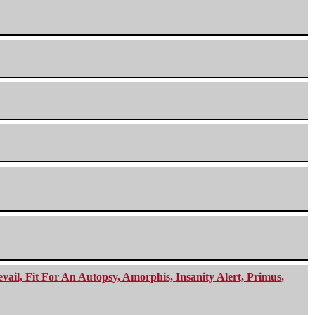
ail, Fit For An Autopsy, Amorphis, Insanity Alert, Primus,