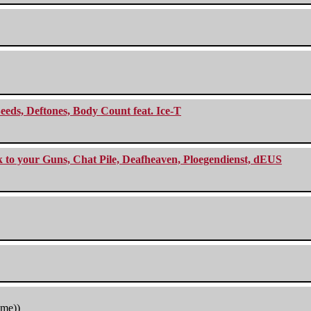
eeds, Deftones, Body Count feat. Ice-T
ck to your Guns, Chat Pile, Deafheaven, Ploegendienst, dEUS
tme))