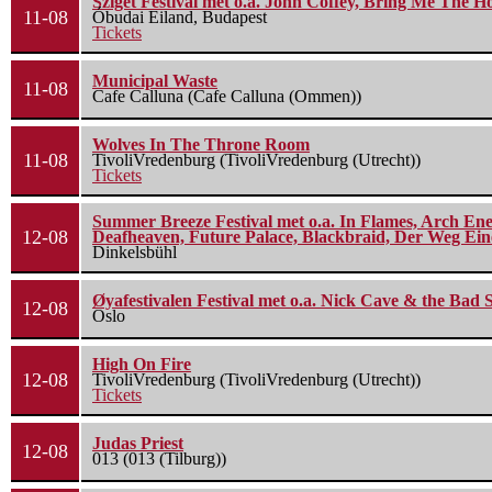
Sziget Festival met o.a. John Coffey, Bring Me The H
11-08
Óbudai Eiland, Budapest
Tickets
Municipal Waste
11-08
Cafe Calluna (Cafe Calluna (Ommen))
Wolves In The Throne Room
11-08
TivoliVredenburg (TivoliVredenburg (Utrecht))
Tickets
Summer Breeze Festival met o.a. In Flames, Arch Ene
12-08
Deafheaven, Future Palace, Blackbraid, Der Weg Eine
Dinkelsbühl
Øyafestivalen Festival met o.a. Nick Cave & the Bad 
12-08
Oslo
High On Fire
12-08
TivoliVredenburg (TivoliVredenburg (Utrecht))
Tickets
Judas Priest
12-08
013 (013 (Tilburg))