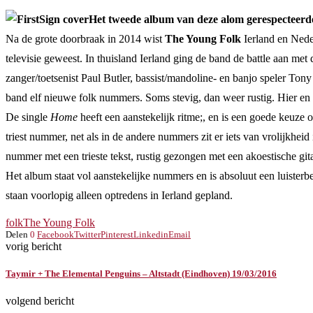
Het tweede album van deze alom gerespecteerde 
Na de grote doorbraak in 2014 wist
The Young Folk
Ierland en Nede
televisie geweest. In thuisland Ierland ging de band de battle aan met
zanger/toetsenist Paul Butler, bassist/mandoline- en banjo speler 
band elf nieuwe folk nummers. Soms stevig, dan weer rustig. Hier en 
De single
Home
heeft een aanstekelijk ritme;, en is een goede keuze 
triest nummer, net als in de andere nummers zit er iets van vrolijkhe
nummer met een trieste tekst, rustig gezongen met een akoestische gita
Het album staat vol aanstekelijke nummers en is absoluut een luister
staan voorlopig alleen optredens in Ierland gepland.
folk
The Young Folk
Delen
0
Facebook
Twitter
Pinterest
Linkedin
Email
vorig bericht
Taymir + The Elemental Penguins – Altstadt (Eindhoven) 19/03/2016
volgend bericht