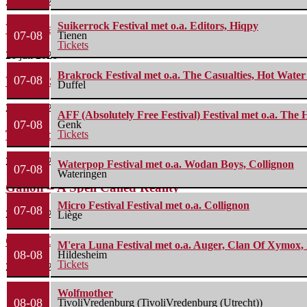
27 juli 2026
Suikerrock Festival met o.a. Editors, Hiqpy
Waterparks – Jinx
07-08
Tienen
Tickets
26 juli 2026
Brakrock Festival met o.a. The Casualties, Hot Wate
07-08
Wailin’ Storms – The Arsonist
Duffel
26 juli 2026
AFF (Absolutely Free Festival) Festival met o.a. Th
07-08
Genk
The Fifth Alliance – Stenahoria
Tickets
22 juli 2026
Waterpop Festival met o.a. Wodan Boys, Collignon
07-08
Wateringen
Gallon – A Spell Called Reality
Micro Festival Festival met o.a. Collignon
07-08
22 juli 2026
Liège
Green Carnation – A Dark Poem II: Sanguis
M'era Luna Festival met o.a. Auger, Clan Of Xymox, 
08-08
Hildesheim
Tickets
20 juli 2026
Wolfmother
08-08
TivoliVredenburg (TivoliVredenburg (Utrecht))