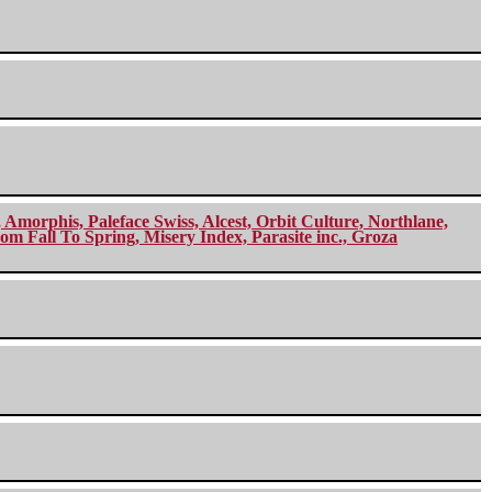
morphis, Paleface Swiss, Alcest, Orbit Culture, Northlane,
m Fall To Spring, Misery Index, Parasite inc., Groza