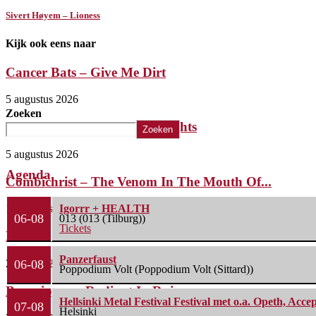
Sivert Høyem – Lioness
Kijk ook eens naar
Cancer Bats – Give Me Dirt
5 augustus 2026
Zoeken
The Iron Roses – Molotov Nights
Zoeken
5 augustus 2026
Agenda
Combichrist – The Venom In The Mouth Of...
1 augustus 2026
Igorrr + HEALTH
06-08
013 (013 (Tilburg))
Tickets
Lunatic Soul – Transition II
Panzerfaust
29 juli 2026
06-08
Poppodium Volt (Poppodium Volt (Sittard))
Boneripper – Radiant In Ruin
Hellsinki Metal Festival Festival met o.a. Opeth, Ac
07-08
Helsinki