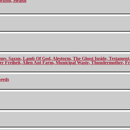
orizon, Health
my, Saxon, Lamb Of God, Alestorm, The Ghost Inside, Testament, A
r Freiheit, Alien Ant Farm, Municipal Waste, Thundermother, Fro
Seeds