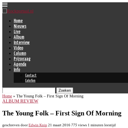
Home
Nieuws
Live
Album
Interview
Video
Column
Prijsvraag
Agenda
Info
Contact
Colofon
Zoeken
Home
»
The Young Folk – First Sign Of Morning
ALBUM REVIEW
The Young Folk – First Sign Of Morning
geschreven door
Edwin Knip
21 maart 2016
775
views
1 minuten leestijd