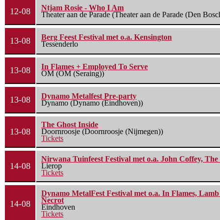
Ntjam Rosie - Who I Am
12-08
Theater aan de Parade (Theater aan de Parade (Den Bosc
Berg Feest Festival met o.a. Kensington
13-08
Tessenderlo
In Flames + Employed To Serve
13-08
OM (OM (Seraing))
Dynamo Metalfest Pre-party
13-08
Dynamo (Dynamo (Eindhoven))
The Ghost Inside
13-08
Doornroosje (Doornroosje (Nijmegen))
Tickets
Nirwana Tuinfeest Festival met o.a. John Coffey, Th
14-08
Lierop
Tickets
Dynamo MetalFest Festival met o.a. In Flames, Lamb O
Necrot
14-08
Eindhoven
Tickets