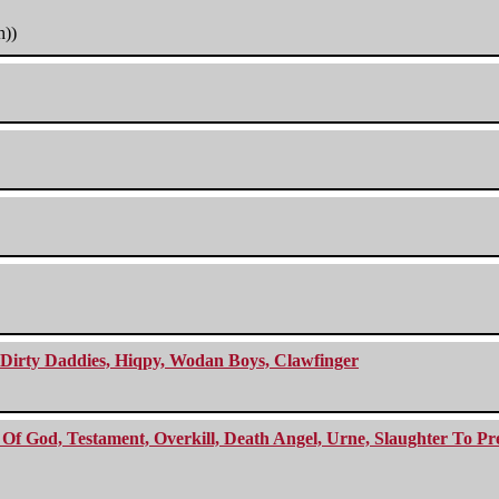
h))
e Dirty Daddies, Hiqpy, Wodan Boys, Clawfinger
f God, Testament, Overkill, Death Angel, Urne, Slaughter To Prev