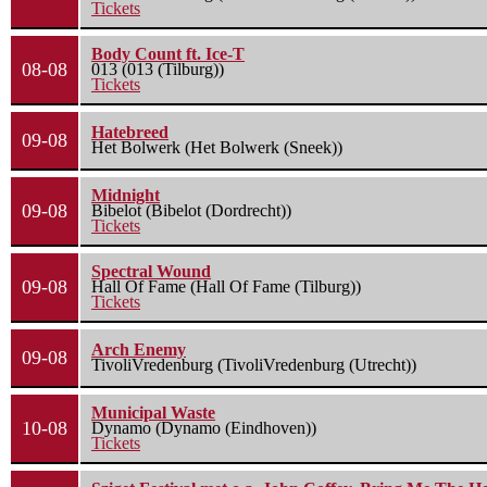
Tickets
Body Count ft. Ice-T
08-08
013 (013 (Tilburg))
Tickets
Hatebreed
09-08
Het Bolwerk (Het Bolwerk (Sneek))
Midnight
09-08
Bibelot (Bibelot (Dordrecht))
Tickets
Spectral Wound
09-08
Hall Of Fame (Hall Of Fame (Tilburg))
Tickets
Arch Enemy
09-08
TivoliVredenburg (TivoliVredenburg (Utrecht))
Municipal Waste
10-08
Dynamo (Dynamo (Eindhoven))
Tickets