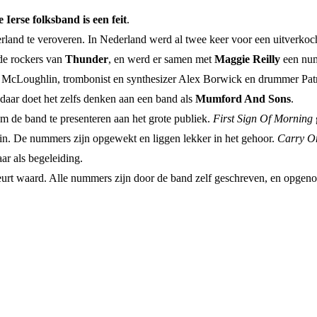
Ierse folksband is een feit
.
rland te veroveren. In Nederland werd al twee keer voor een uitverkoc
 de rockers van
Thunder
, en werd er samen met
Maggie Reilly
een num
Tony McLoughlin, trombonist en synthesizer Alex Borwick en drummer P
daar doet het zelfs denken aan een band als
Mumford And Sons
.
om de band te presenteren aan het grote publiek.
First Sign Of Morning
id in. De nummers zijn opgewekt en liggen lekker in het gehoor.
Carry O
ar als begeleiding.
beurt waard. Alle nummers zijn door de band zelf geschreven, en opgen