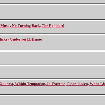
r Music, No Turning Back, The Exploited
e Hickey Underworld, Henge
Xandria, Within Temptation, In Extremo, Floor Jansen, White Li