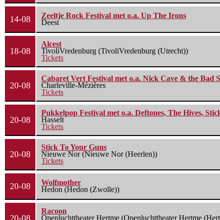
Zeeltje Rock Festival met o.a. Up The Irons
14-08
Deest
Alcest
18-08
TivoliVredenburg (TivoliVredenburg (Utrecht))
Tickets
Cabaret Vert Festival met o.a. Nick Cave & the Bad S
20-08
Charleville-Mézières
Tickets
Pukkelpop Festival met o.a. Deftones, The Hives, Sti
20-08
Hasselt
Tickets
Stick To Your Guns
20-08
Nieuwe Nor (Nieuwe Nor (Heerlen))
Tickets
Wolfmother
20-08
Hedon (Hedon (Zwolle))
Racoon
20-08
Openluchttheater Hertme (Openluchttheater Hertme (Her