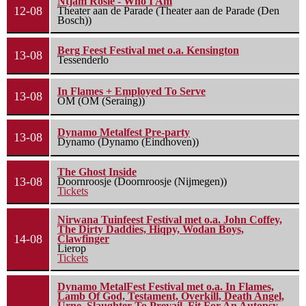
Ntjam Rosie - Who I Am
12-08
Theater aan de Parade (Theater aan de Parade (Den
Bosch))
Berg Feest Festival met o.a. Kensington
13-08
Tessenderlo
In Flames + Employed To Serve
13-08
OM (OM (Seraing))
Dynamo Metalfest Pre-party
13-08
Dynamo (Dynamo (Eindhoven))
The Ghost Inside
13-08
Doornroosje (Doornroosje (Nijmegen))
Tickets
Nirwana Tuinfeest Festival met o.a. John Coffey,
The Dirty Daddies, Hiqpy, Wodan Boys,
14-08
Clawfinger
Lierop
Tickets
Dynamo MetalFest Festival met o.a. In Flames,
Lamb Of God, Testament, Overkill, Death Angel,
Urne, Slaughter To Prevail, Fit For An Autopsy,