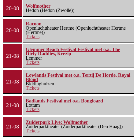
Wolfmother
20-08
Hedon (Hedon (Zwolle))
Racoon
Openluchttheater Hertme (Openluchttheater Hertme
20-08
(Hertme))
Tickets
Glemmer Beach Festival Festival met o.a. The
Dirty Daddies, Krezip
21-08
Lemmer
Tickets
Lowlands Festival met o.a. Terzij De Horde, Royal
Blood
21-08
Biddinghuizen
Tickets
Badlands Festival met o.a. Bongloard
21-08
Lottum
Tickets
Zuiderpark Live: Wolfmother
21-08
Zuiderparktheater (Zuiderparktheater (Den Haag))
Tickets