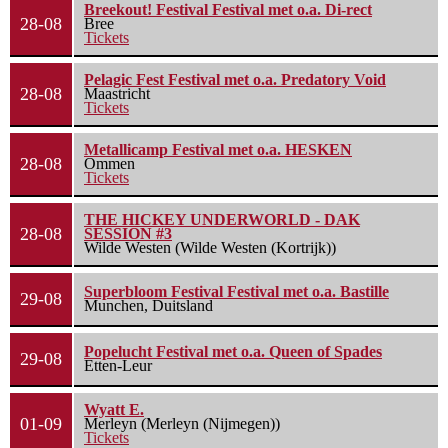
Breekout! Festival Festival met o.a. Di-rect
28-08
Bree
Tickets
Pelagic Fest Festival met o.a. Predatory Void
28-08
Maastricht
Tickets
Metallicamp Festival met o.a. HESKEN
28-08
Ommen
Tickets
THE HICKEY UNDERWORLD - DAK
28-08
SESSION #3
Wilde Westen (Wilde Westen (Kortrijk))
Superbloom Festival Festival met o.a. Bastille
29-08
Munchen, Duitsland
Popelucht Festival met o.a. Queen of Spades
29-08
Etten-Leur
Wyatt E.
01-09
Merleyn (Merleyn (Nijmegen))
Tickets