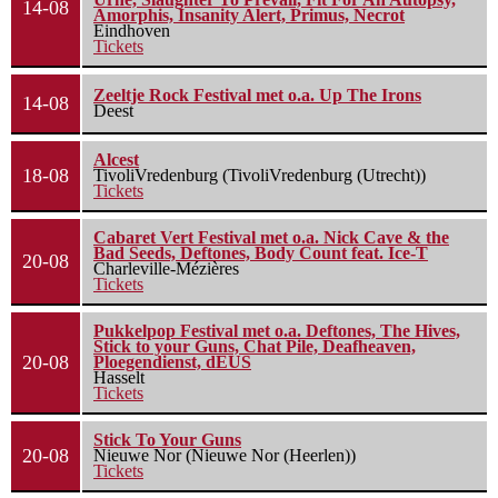
14-08
Amorphis, Insanity Alert, Primus, Necrot
Eindhoven
Tickets
Zeeltje Rock Festival met o.a. Up The Irons
14-08
Deest
Alcest
18-08
TivoliVredenburg (TivoliVredenburg (Utrecht))
Tickets
Cabaret Vert Festival met o.a. Nick Cave & the
Bad Seeds, Deftones, Body Count feat. Ice-T
20-08
Charleville-Mézières
Tickets
Pukkelpop Festival met o.a. Deftones, The Hives,
Stick to your Guns, Chat Pile, Deafheaven,
20-08
Ploegendienst, dEUS
Hasselt
Tickets
Stick To Your Guns
20-08
Nieuwe Nor (Nieuwe Nor (Heerlen))
Tickets