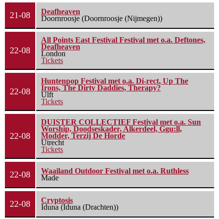
Deafheaven
21-08
Doornroosje (Doornroosje (Nijmegen))
All Points East Festival Festival met o.a. Deftones,
Deafheaven
22-08
London
Tickets
Huntenpop Festival met o.a. Di-rect, Up The
Irons, The Dirty Daddies, Therapy?
22-08
Ulft
Tickets
DUISTER COLLECTIEF Festival met o.a. Sun
Worship, Doodseskader, Alkerdeel, Ggu:ll,
22-08
Modder, Terzij De Horde
Utrecht
Tickets
Waailand Outdoor Festival met o.a. Ruthless
22-08
Made
Cryptosis
22-08
Iduna (Iduna (Drachten))