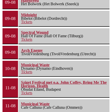
Hatebreed
09-08
Het Bolwerk (Het Bolwerk (Sneek))
Midnight
09-08
Bibelot (Bibelot (Dordrecht))
Tickets
Spectral Wound
09-08
Hall Of Fame (Hall Of Fame (Tilburg))
Tickets
Arch Enemy
09-08
TivoliVredenburg (TivoliVredenburg (Utrecht))
Municipal Waste
10-08
Dynamo (Dynamo (Eindhoven))
Tickets
Sziget Festival met o.a. John Coffey, Bring Me The
Horizon, Health
11-08
Óbudai Eiland, Budapest
Tickets
Municipal Waste
11-08
Cafe Calluna (Cafe Calluna (Ommen))