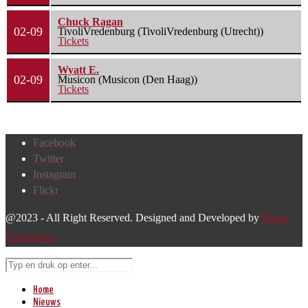
Chuck Ragan
02-09
TivoliVredenburg (TivoliVredenburg (Utrecht))
Tickets
Wyatt E.
02-09
Musicon (Musicon (Den Haag))
Tickets
Facebook
Twitter
Instagram
Flickr
@2023 - All Right Reserved. Designed and Developed by
Harm
Lourenssen
Home
Nieuws