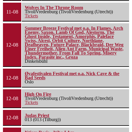
Wolves In The Throne Room
11-08
TivoliVredenburg (TivoliVredenburg (Utrecht))
Tickets
Summer Breeze Festival met o.a. In Flames, Arch
Enemy, Saxon, Lamb Of God, Alestorm, The
Ghost Inside, Testament, Amorphis, Paleface
Swiss, Alcest, Orbit Culture, Northlane,
12-08
Deafheaven, Future Palace, Blackbraid, Der Weg
Einer Freiheit, Alien Ant Farm, Municipal Waste,
Thundermother, From Fall To Spring, Misery
Index, Parasite inc., Groza
Dinkelsbühl
Øyafestivalen Festival met o.a. Nick Cave & the
12-08
Bad Seeds
Oslo
High On Fire
12-08
TivoliVredenburg (TivoliVredenburg (Utrecht))
Tickets
Judas Priest
12-08
013 (013 (Tilburg))