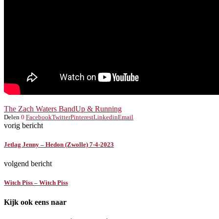
The Zach Waters Band
Up & Running
Delen
0
Facebook
Twitter
Pinterest
Linkedin
Email
vorig bericht
Jetlag Jenny – Hedon (Zwolle) 7-4-2023
volgend bericht
Witch Piss – Witch Piss
Kijk ook eens naar