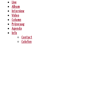
Live
Album
Interview
Video
Column
Prijsvraag
Agenda
Info
Contact
Colofon