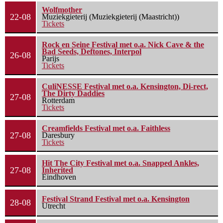
Wolfmother
22-08
Muziekgieterij (Muziekgieterij (Maastricht))
Tickets
Rock en Seine Festival met o.a. Nick Cave & the
Bad Seeds, Deftones, Interpol
26-08
Parijs
Tickets
CuliNESSE Festival met o.a. Kensington, Di-rect,
The Dirty Daddies
27-08
Rotterdam
Tickets
Creamfields Festival met o.a. Faithless
27-08
Daresbury
Tickets
Hit The City Festival met o.a. Snapped Ankles,
27-08
Inherited
Eindhoven
Festival Strand Festival met o.a. Kensington
28-08
Utrecht