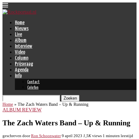
Home
Nieuws
Live
Album
Interview
Video
Column
Prijsvraag
Agenda
Info
Contact
Colofon
Zoeken
Home
»
The Zach Waters Band – Up & Running
ALBUM REVIEW
The Zach Waters Band – Up & Running
geschreven door
Ron Schoonwater
9 april 2023
1,5K
views
1 minuten leestijd