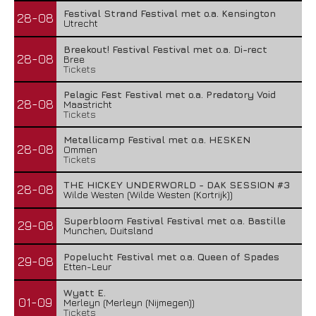
Festival Strand Festival met o.a. Kensington
28-08
Utrecht
Breekout! Festival Festival met o.a. Di-rect
28-08
Bree
Tickets
Pelagic Fest Festival met o.a. Predatory Void
28-08
Maastricht
Tickets
Metallicamp Festival met o.a. HESKEN
28-08
Ommen
Tickets
THE HICKEY UNDERWORLD - DAK SESSION #3
28-08
Wilde Westen (Wilde Westen (Kortrijk))
Superbloom Festival Festival met o.a. Bastille
29-08
Munchen, Duitsland
Popelucht Festival met o.a. Queen of Spades
29-08
Etten-Leur
Wyatt E.
01-09
Merleyn (Merleyn (Nijmegen))
Tickets