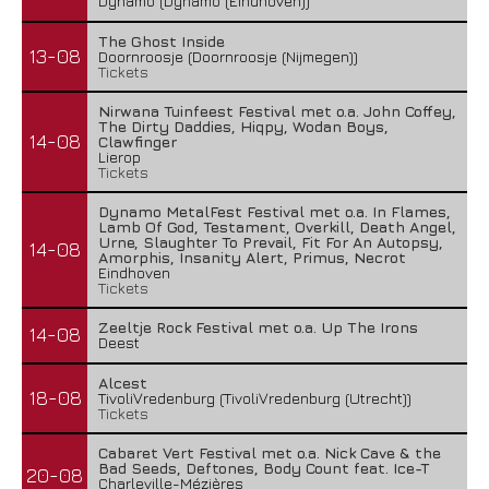
Dynamo (Dynamo (Eindhoven))
The Ghost Inside
13-08
Doornroosje (Doornroosje (Nijmegen))
Tickets
Nirwana Tuinfeest Festival met o.a. John Coffey,
The Dirty Daddies, Hiqpy, Wodan Boys,
14-08
Clawfinger
Lierop
Tickets
Dynamo MetalFest Festival met o.a. In Flames,
Lamb Of God, Testament, Overkill, Death Angel,
Urne, Slaughter To Prevail, Fit For An Autopsy,
14-08
Amorphis, Insanity Alert, Primus, Necrot
Eindhoven
Tickets
Zeeltje Rock Festival met o.a. Up The Irons
14-08
Deest
Alcest
18-08
TivoliVredenburg (TivoliVredenburg (Utrecht))
Tickets
Cabaret Vert Festival met o.a. Nick Cave & the
Bad Seeds, Deftones, Body Count feat. Ice-T
20-08
Charleville-Mézières