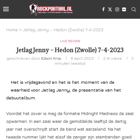
Home
»
Jetlag Jenny – Hedon (Zwolle) 7-4-2023
LIVE REVIEW
Jetlag Jenny – Hedon (Zwolle) 7-4-2023
geschreven door
Edwin Knip
8 april 2023
2,1K
views
2
minuten leestijd
Het is vrijdagavond en het is het moment van de
waarheid voor Jetlag Jenny, de presentatie van het
debuutalbum.
Voordat het zover is mag de formatie Midnight Madness de zaal
opwarmen. In een zaal waar de gemiddelde leeftijd de dertig
jaar niet overschrijdt start de band wat aarzelend. Na het
tweede nummer lijkt het alsof de zanger zijn stembanden goed