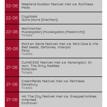
Waailand Outdoor Festival met o.a. Ruthless
22-08
Made
Cryptosis
22-08
Iduna (Iduna (Drachten))
Wolfmother
22-08
Muziekgieterij (Muziekgieterij (Maastricht))
Tickets
Rock en Seine Festival met o.a. Nick Cave & the
Bad Seeds, Deftones, Interpol
26-08
Parijs
Tickets
CuliNESSE Festival met o.a. Kensington, Di-
rect, The Dirty Daddies
27-08
Rotterdam
Tickets
Creamfields Festival met o.a. Faithless
27-08
Daresbury
Tickets
Hit The City Festival met o.a. Snapped Ankles,
27-08
Inherited
Eindhoven