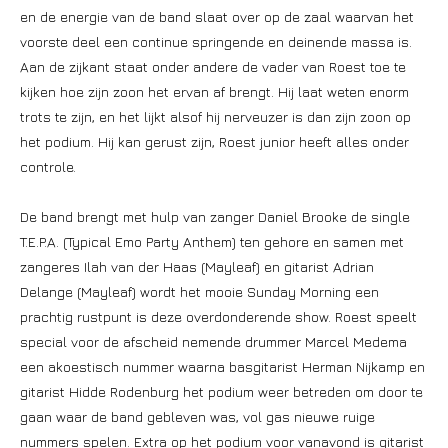
en de energie van de band slaat over op de zaal waarvan het
voorste deel een continue springende en deinende massa is.
Aan de zijkant staat onder andere de vader van Roest toe te
kijken hoe zijn zoon het ervan af brengt. Hij laat weten enorm
trots te zijn, en het lijkt alsof hij nerveuzer is dan zijn zoon op
het podium. Hij kan gerust zijn, Roest junior heeft alles onder
controle.
De band brengt met hulp van zanger Daniel Brooke de single
T.E.P.A. (Typical Emo Party Anthem) ten gehore en samen met
zangeres Ilah van der Haas (Mayleaf) en gitarist Adrian
Delange (Mayleaf) wordt het mooie Sunday Morning een
prachtig rustpunt is deze overdonderende show. Roest speelt
special voor de afscheid nemende drummer Marcel Medema
een akoestisch nummer waarna basgitarist Herman Nijkamp en
gitarist Hidde Rodenburg het podium weer betreden om door te
gaan waar de band gebleven was, vol gas nieuwe ruige
nummers spelen. Extra op het podium voor vanavond is gitarist