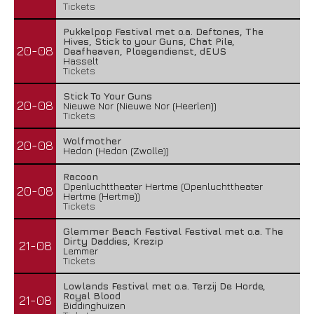
Tickets
Pukkelpop Festival met o.a. Deftones, The
Hives, Stick to your Guns, Chat Pile,
20-08
Deafheaven, Ploegendienst, dEUS
Hasselt
Tickets
Stick To Your Guns
20-08
Nieuwe Nor (Nieuwe Nor (Heerlen))
Tickets
Wolfmother
20-08
Hedon (Hedon (Zwolle))
Racoon
Openluchttheater Hertme (Openluchttheater
20-08
Hertme (Hertme))
Tickets
Glemmer Beach Festival Festival met o.a. The
Dirty Daddies, Krezip
21-08
Lemmer
Tickets
Lowlands Festival met o.a. Terzij De Horde,
Royal Blood
21-08
Biddinghuizen