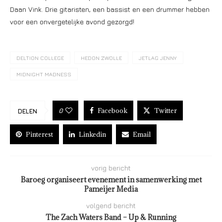
Daan Vink. Drie gitaristen, een bassist en een drummer hebben
voor een onvergetelijke avond gezorgd!
DELTION COLLEGE
HEDON ZWOLLE
JETLAG JENNY
MIDNIGHT MADNESS
Facebook
Twitter
0
DELEN
Pinterest
Linkedin
Email
vorig bericht
Baroeg organiseert evenement in samenwerking met
Pameijer Media
volgend bericht
The Zach Waters Band – Up & Running