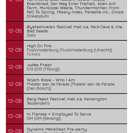
Blackbraid, Der Weg Einer Freiheit, Alien Ant
Farm, Municipal Waste, Thundermother, From
Fall To Spring, Misery Index, Parasite inc., Groza
Dinkelsbühl
Øyafestivalen Festival met o.a. Nick Cave & the
12-08
Bad Seeds
Oslo
High On Fire
12-08
TivoliVredenburg (TivoliVredenburg (Utrecht))
Tickets
Judas Priest
12-08
013 (013 (Tilburg))
Ntjam Rosie - Who I Am
12-08
Theater aan de Parade (Theater aan de Parade
(Den Bosch))
Berg Feest Festival met o.a. Kensington
13-08
Tessenderlo
In Flames + Employed To Serve
13-08
OM (OM (Seraing))
Dynamo Metalfest Pre-party
13-08