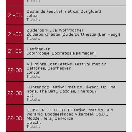
Tickets
Badlands Festival met o.a. Bongloard
21-08
Lottum
Tickets
Zuiderpark Live: Wolfmother
21-08
Zuiderparktheater (Zuiderparktheater (Den Haag))
Tickets
Deafheaven
21-08
Doornroosje (Doornroosje (Nijmegen))
All Points East Festival Festival met o.a.
Deftones, Deafheaven
22-08
London
Tickets
Huntenpop Festival met o.a. Di-rect, Up The
Irons, The Dirty Daddies, Therapy?
22-08
Ulft
Tickets
DUISTER COLLECTIEF Festival met o.a. Sun
Worship, Doodseskader, Alkerdeel, Ggu:ll,
22-08
Modder, Terzij De Horde
Utrecht
Tickets