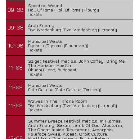
Spectral Wound
09-08
Hall Of Fame (Hall Of Fame (Tilburg))
Tickets
Arch Enemy
09-08
TivoliVredenburg (TivoliVredenburg (Utrecht))
Municipal Waste
10-08
Dynamo (Dynamo (Eindhoven))
Tickets
Sziget Festival met o.a. John Coffey, Bring Me
The Horizon, Health
11-08
Óbudai Eiland, Budapest
Tickets
Municipal Waste
11-08
Cafe Calluna (Cafe Calluna (Ommen))
Wolves In The Throne Room
11-08
TivoliVredenburg (TivoliVredenburg (Utrecht))
Tickets
Summer Breeze Festival met o.a. In Flames,
Arch Enemy, Saxon, Lamb Of God, Alestorm,
The Ghost Inside, Testament, Amorphis,
Paleface Swiss, Alcest, Orbit Culture,
12-08
Northlane, Deafheaven, Future Palace,