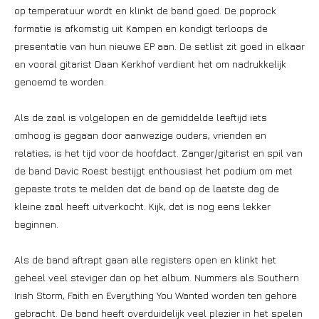
op temperatuur wordt en klinkt de band goed. De poprock
formatie is afkomstig uit Kampen en kondigt terloops de
presentatie van hun nieuwe EP aan. De setlist zit goed in elkaar
en vooral gitarist Daan Kerkhof verdient het om nadrukkelijk
genoemd te worden.
Als de zaal is volgelopen en de gemiddelde leeftijd iets
omhoog is gegaan door aanwezige ouders, vrienden en
relaties, is het tijd voor de hoofdact. Zanger/gitarist en spil van
de band Davic Roest bestijgt enthousiast het podium om met
gepaste trots te melden dat de band op de laatste dag de
kleine zaal heeft uitverkocht. Kijk, dat is nog eens lekker
beginnen.
Als de band aftrapt gaan alle registers open en klinkt het
geheel veel steviger dan op het album. Nummers als Southern
Irish Storm, Faith en Everything You Wanted worden ten gehore
gebracht. De band heeft overduidelijk veel plezier in het spelen