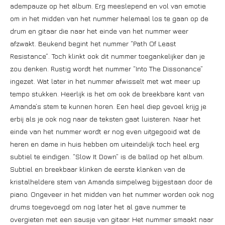
adempauze op het album. Erg meeslepend en vol van emotie
om in het midden van het nummer helemaal los te gaan op de
drum en gitaar die naar het einde van het nummer weer
afzwakt. Beukend begint het nummer “Path Of Least
Resistance”. Toch klinkt ook dit nummer toegankelijker dan je
zou denken. Rustig wordt het nummer “Into The Dissonance”
ingezet. Wat later in het nummer afwisselt met wat meer up
tempo stukken. Heerlijk is het om ook de breekbare kant van
Amanda’s stem te kunnen horen. Een heel diep gevoel krijg je
erbij als je ook nog naar de teksten gaat luisteren. Naar het
einde van het nummer wordt er nog even uitgegooid wat de
heren en dame in huis hebben om uiteindelijk toch heel erg
subtiel te eindigen. “Slow It Down” is de ballad op het album.
Subtiel en breekbaar klinken de eerste klanken van de
kristalheldere stem van Amanda simpelweg bijgestaan door de
piano. Ongeveer in het midden van het nummer worden ook nog
drums toegevoegd om nog later het al gave nummer te
overgieten met een sausje van gitaar. Het nummer smaakt naar