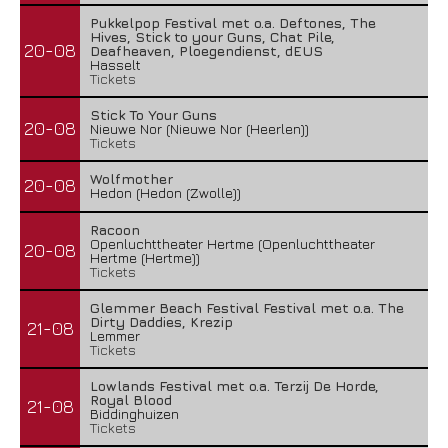
Pukkelpop Festival met o.a. Deftones, The
Hives, Stick to your Guns, Chat Pile,
20-08
Deafheaven, Ploegendienst, dEUS
Hasselt
Tickets
Stick To Your Guns
20-08
Nieuwe Nor (Nieuwe Nor (Heerlen))
Tickets
Wolfmother
20-08
Hedon (Hedon (Zwolle))
Racoon
Openluchttheater Hertme (Openluchttheater
20-08
Hertme (Hertme))
Tickets
Glemmer Beach Festival Festival met o.a. The
Dirty Daddies, Krezip
21-08
Lemmer
Tickets
Lowlands Festival met o.a. Terzij De Horde,
Royal Blood
21-08
Biddinghuizen
Tickets