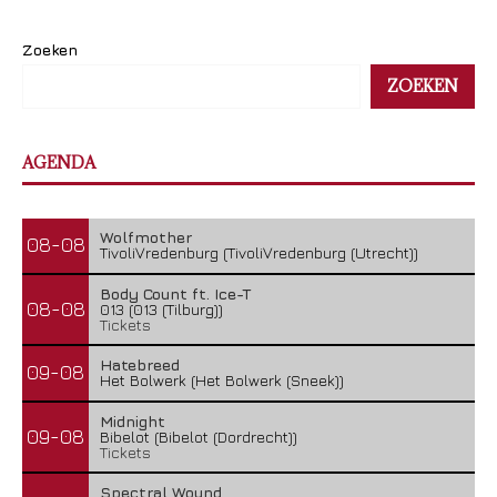
Zoeken
ZOEKEN
AGENDA
Wolfmother
08-08
TivoliVredenburg (TivoliVredenburg (Utrecht))
Body Count ft. Ice-T
08-08
013 (013 (Tilburg))
Tickets
Hatebreed
09-08
Het Bolwerk (Het Bolwerk (Sneek))
Midnight
09-08
Bibelot (Bibelot (Dordrecht))
Tickets
Spectral Wound