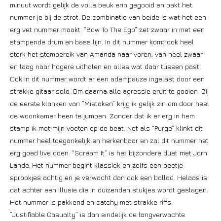
minuut wordt gelijk de volle beuk erin gegooid en pakt het
nummer je bij de strot. De combinatie van beide is wat het een
erg vet nummer maakt. “Bow To The Ego” zet zwaar in met een
stampende drum en bass lijn. In dit nummer komt ook heel
sterk het stembereik van Amanda naar voren, van heel zwaar
en laag naar hogere uithalen en alles wat daar tussen past.
Ook in dit nummer wordt er een adempauze ingelast door een
strakke gitaar solo. Om daarna alle agressie eruit te gooien. Bij
de eerste klanken van “Mistaken” krijg ik gelijk zin om door heel
de woonkamer heen te jumpen. Zonder dat ik er erg in hem
stamp ik met mijn voeten op de beat. Net als “Purge” klinkt dit
nummer heel toegankelijk en herkenbaar en zal dit nummer het
erg goed live doen. “Scream It” is het bijzondere duet met Jorn
Lande. Het nummer begint klassiek en zelfs een beetje
sprookjes achtig en je verwacht dan ook een ballad. Helaas is
dat echter een illusie die in duizenden stukjes wordt geslagen.
Het nummer is pakkend en catchy met strakke riffs.
“Justifiable Casualty” is dan eindelijk de langverwachte