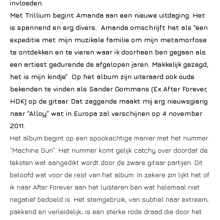
invloeden.
Met Trillium begint Amanda aan een nieuwe uitdaging. Het
is spannend en erg divers. Amanda omschrijft het als “een
expeditie met mijn muzikale familie om mijn metamorfose
te ontdekken en te vieren waar ik doorheen ben gegaan als
een artiest gedurende de afgelopen jaren. Makkelijk gezegd,
het is mijn kindje” Op het album zijn uiteraard ook oude
bekenden te vinden als Sander Gommans (Ex After Forever,
HDK) op de gitaar. Dat zeggende maakt mij erg nieuwsgierig
naar “Alloy” wat in Europa zal verschijnen op 4 november
2011.
Het album begint op een spookachtige manier met het nummer
“Machine Gun”. Het nummer komt gelijk catchy over doordat de
teksten wat aangedikt wordt door de zware gitaar partijen. Dit
beloofd wat voor de rest van het album. In zekere zin lijkt het of
ik naar After Forever aan het luisteren ben wat helemaal niet
negatief bedoeld is. Het stemgebruik, van subtiel naar extreem,
pakkend en verleidelijk, is een sterke rode draad die door het