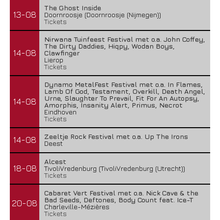
The Ghost Inside
13-08
Doornroosje (Doornroosje (Nijmegen))
Tickets
Nirwana Tuinfeest Festival met o.a. John Coffey,
The Dirty Daddies, Hiqpy, Wodan Boys,
14-08
Clawfinger
Lierop
Tickets
Dynamo MetalFest Festival met o.a. In Flames,
Lamb Of God, Testament, Overkill, Death Angel,
Urne, Slaughter To Prevail, Fit For An Autopsy,
14-08
Amorphis, Insanity Alert, Primus, Necrot
Eindhoven
Tickets
Zeeltje Rock Festival met o.a. Up The Irons
14-08
Deest
Alcest
18-08
TivoliVredenburg (TivoliVredenburg (Utrecht))
Tickets
Cabaret Vert Festival met o.a. Nick Cave & the
Bad Seeds, Deftones, Body Count feat. Ice-T
20-08
Charleville-Mézières
Tickets