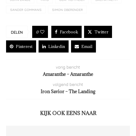
SANDER GOMMANS
SIMON OBERENDER
Facebook
Twitter
0
DELEN
Pinterest
Linkedin
Email
vorig bericht
Amaranthe – Amaranthe
volgend bericht
Iron Savior – The Landing
KIJK OOK EENS NAAR