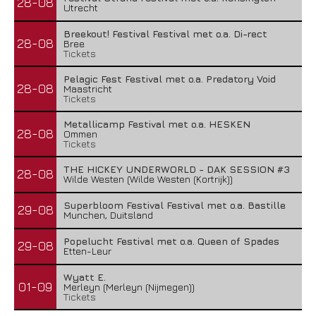
28-08
Utrecht
Breekout! Festival Festival met o.a. Di-rect
28-08
Bree
Tickets
Pelagic Fest Festival met o.a. Predatory Void
28-08
Maastricht
Tickets
Metallicamp Festival met o.a. HESKEN
28-08
Ommen
Tickets
THE HICKEY UNDERWORLD - DAK SESSION #3
28-08
Wilde Westen (Wilde Westen (Kortrijk))
Superbloom Festival Festival met o.a. Bastille
29-08
Munchen, Duitsland
Popelucht Festival met o.a. Queen of Spades
29-08
Etten-Leur
Wyatt E.
01-09
Merleyn (Merleyn (Nijmegen))
Tickets