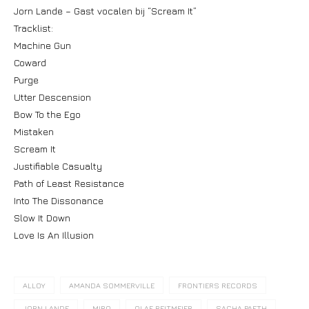
Jorn Lande – Gast vocalen bij “Scream It”
Tracklist:
Machine Gun
Coward
Purge
Utter Descension
Bow To the Ego
Mistaken
Scream It
Justifiable Casualty
Path of Least Resistance
Into The Dissonance
Slow It Down
Love Is An Illusion
ALLOY
AMANDA SOMMERVILLE
FRONTIERS RECORDS
JORN LANDE
MIRO
OLAF REITMEIER
SACHA PAETH