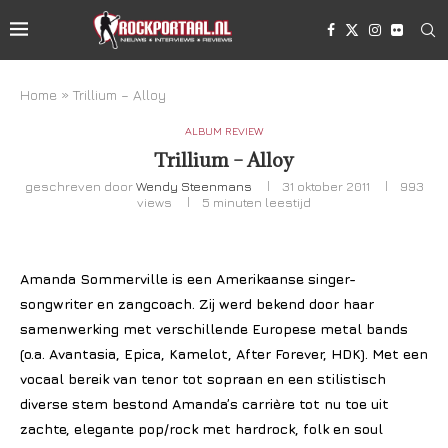
Home
»
Trillium – Alloy
ALBUM REVIEW
Trillium – Alloy
geschreven door
Wendy Steenmans
31 oktober 2011
993
views
5 minuten leestijd
Amanda Sommerville is een Amerikaanse singer-
songwriter en zangcoach. Zij werd bekend door haar
samenwerking met verschillende Europese metal bands
(o.a. Avantasia, Epica, Kamelot, After Forever, HDK). Met een
vocaal bereik van tenor tot sopraan en een stilistisch
diverse stem bestond Amanda’s carrière tot nu toe uit
zachte, elegante pop/rock met hardrock, folk en soul