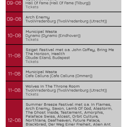
09-08
Hall Of Fame (Hall Of Fame (Tilburg))
Tickets
Arch Enemy
09-08
TivoliVredenburg (TivoliVredenburg (Utrecht))
Municipal Waste
10-08
Dynamo (Dynamo (Eindhoven))
Tickets
Sziget Festival met o.a. John Coffey, Bring Me
The Horizon, Health
11-08
Óbudai Eiland, Budapest
Tickets
Municipal Waste
11-08
Cafe Calluna (Cafe Calluna (Ommen))
Wolves In The Throne Room
11-08
TivoliVredenburg (TivoliVredenburg (Utrecht))
Tickets
Summer Breeze Festival met o.a. In Flames,
Arch Enemy, Saxon, Lamb Of God, Alestorm,
The Ghost Inside, Testament, Amorphis,
Paleface Swiss, Alcest, Orbit Culture,
12-08
Northlane, Deafheaven, Future Palace,
Blackbraid, Der Weg Einer Freiheit, Alien Ant