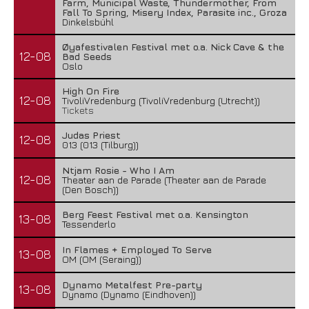
Farm, Municipal Waste, Thundermother, From
Fall To Spring, Misery Index, Parasite inc., Groza
Dinkelsbühl
Øyafestivalen Festival met o.a. Nick Cave & the
12-08
Bad Seeds
Oslo
High On Fire
12-08
TivoliVredenburg (TivoliVredenburg (Utrecht))
Tickets
Judas Priest
12-08
013 (013 (Tilburg))
Ntjam Rosie - Who I Am
12-08
Theater aan de Parade (Theater aan de Parade
(Den Bosch))
Berg Feest Festival met o.a. Kensington
13-08
Tessenderlo
In Flames + Employed To Serve
13-08
OM (OM (Seraing))
Dynamo Metalfest Pre-party
13-08
Dynamo (Dynamo (Eindhoven))