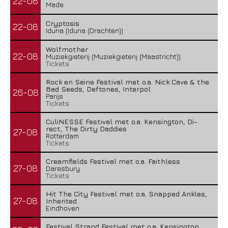
22-08
Made
Cryptosis
22-08
Iduna (Iduna (Drachten))
Wolfmother
22-08
Muziekgieterij (Muziekgieterij (Maastricht))
Tickets
Rock en Seine Festival met o.a. Nick Cave & the
Bad Seeds, Deftones, Interpol
26-08
Parijs
Tickets
CuliNESSE Festival met o.a. Kensington, Di-
rect, The Dirty Daddies
27-08
Rotterdam
Tickets
Creamfields Festival met o.a. Faithless
27-08
Daresbury
Tickets
Hit The City Festival met o.a. Snapped Ankles,
27-08
Inherited
Eindhoven
Festival Strand Festival met o.a. Kensington