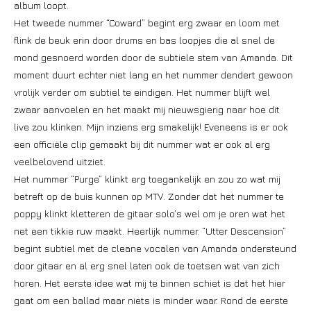
album loopt.
Het tweede nummer “Coward” begint erg zwaar en loom met
flink de beuk erin door drums en bas loopjes die al snel de
mond gesnoerd worden door de subtiele stem van Amanda. Dit
moment duurt echter niet lang en het nummer dendert gewoon
vrolijk verder om subtiel te eindigen. Het nummer blijft wel
zwaar aanvoelen en het maakt mij nieuwsgierig naar hoe dit
live zou klinken. Mijn inziens erg smakelijk! Eveneens is er ook
een officiële clip gemaakt bij dit nummer wat er ook al erg
veelbelovend uitziet.
Het nummer “Purge” klinkt erg toegankelijk en zou zo wat mij
betreft op de buis kunnen op MTV. Zonder dat het nummer te
poppy klinkt kletteren de gitaar solo’s wel om je oren wat het
net een tikkie ruw maakt. Heerlijk nummer. “Utter Descension”
begint subtiel met de cleane vocalen van Amanda ondersteund
door gitaar en al erg snel laten ook de toetsen wat van zich
horen. Het eerste idee wat mij te binnen schiet is dat het hier
gaat om een ballad maar niets is minder waar. Rond de eerste