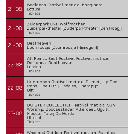
Badlands Festival met o.a. Bongloard
21-08
Lottum
Tickets
Zuiderpark Live: Wolfmother
21-08
Zuiderparktheater (Zuiderparktheater (Den Haag))
Tickets
Deafheaven
21-08
Doornroosje (Doornroosje (Nijmegen))
All Points East Festival Festival met o.a.
Deftones, Deafheaven
22-08
London
Tickets
Huntenpop Festival met o.a. Di-rect, Up The
Irons, The Dirty Daddies, Therapy?
22-08
Ulft
Tickets
DUISTER COLLECTIEF Festival met o.a. Sun
Worship, Doodseskader, Alkerdeel, Ggu:ll,
22-08
Modder, Terzij De Horde
Utrecht
Tickets
Waailand Outdoor Festival met o.a. Ruthless