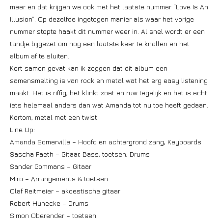
meer en dat krijgen we ook met het laatste nummer “Love Is An
Illusion”. Op dezelfde ingetogen manier als waar het vorige
nummer stopte haakt dit nummer weer in. Al snel wordt er een
tandje bijgezet om nog een laatste keer te knallen en het
album af te sluiten.
Kort samen gevat kan ik zeggen dat dit album een
samensmelting is van rock en metal wat het erg easy listening
maakt. Het is riffig, het klinkt zoet en ruw tegelijk en het is echt
iets helemaal anders dan wat Amanda tot nu toe heeft gedaan.
Kortom, metal met een twist.
Line Up:
Amanda Somerville – Hoofd en achtergrond zang, Keyboards
Sascha Paeth – Gitaar, Bass, toetsen, Drums
Sander Gommans – Gitaar
Miro – Arrangements & toetsen
Olaf Reitmeier – akoestische gitaar
Robert Hunecke – Drums
Simon Oberender – toetsen