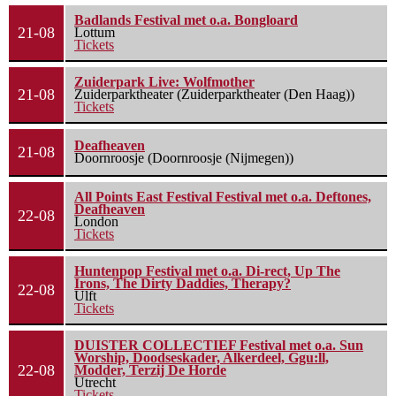
Badlands Festival met o.a. Bongloard
21-08
Lottum
Tickets
Zuiderpark Live: Wolfmother
21-08
Zuiderparktheater (Zuiderparktheater (Den Haag))
Tickets
Deafheaven
21-08
Doornroosje (Doornroosje (Nijmegen))
All Points East Festival Festival met o.a. Deftones,
Deafheaven
22-08
London
Tickets
Huntenpop Festival met o.a. Di-rect, Up The
Irons, The Dirty Daddies, Therapy?
22-08
Ulft
Tickets
DUISTER COLLECTIEF Festival met o.a. Sun
Worship, Doodseskader, Alkerdeel, Ggu:ll,
22-08
Modder, Terzij De Horde
Utrecht
Tickets