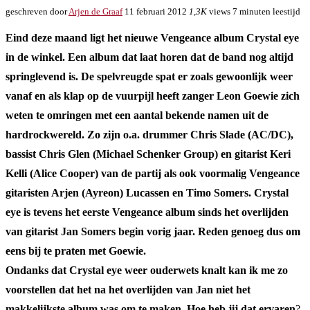
geschreven door
Arjen de Graaf
11 februari 2012
1,3K
views
7 minuten leestijd
Eind deze maand ligt het nieuwe Vengeance album Crystal eye
in de winkel. Een album dat laat horen dat de band nog altijd
springlevend is. De spelvreugde spat er zoals gewoonlijk weer
vanaf en als klap op de vuurpijl heeft zanger Leon Goewie zich
weten te omringen met een aantal bekende namen uit de
hardrockwereld. Zo zijn o.a. drummer Chris Slade (AC/DC),
bassist Chris Glen (Michael Schenker Group) en gitarist Keri
Kelli (Alice Cooper) van de partij als ook voormalig Vengeance
gitaristen Arjen (Ayreon) Lucassen en Timo Somers. Crystal
eye is tevens het eerste Vengeance album sinds het overlijden
van gitarist Jan Somers begin vorig jaar. Reden genoeg dus om
eens bij te praten met Goewie.
Ondanks dat Crystal eye weer ouderwets knalt kan ik me zo
voorstellen dat het na het overlijden van Jan niet het
makkelijkste album was om te maken. Hoe heb jij dat ervaren
?