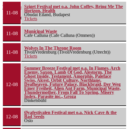
From Ashes To New: Evolutie is essentieel
Sziget Festival met o.a. John Coffey, Bring Me The
Horizon, Health
11-08
Óbudai Eiland, Budapest
1 mei 2026
Tickets
Municipal Waste
11-08
Cafe Calluna (Cafe Calluna (Ommen))
Wolves In The Throne Room
11-08
TivoliVredenburg (TivoliVredenburg (Utrecht))
Tickets
Summer Breeze Festival met o.a. In Flames, Arch
Enemy, Saxon, Lamb Of God, Alestorm, The
Ghost Inside, Testament, Amorphis, Paleface
Swiss, Alcest, Orbit Culture, Northlane,
12-08
Deafheaven, Future Palace, Blackbraid, Der Weg
Einer Freiheit, Alien Ant Farm, Municipal Waste,
Thundermother, From Fall To Spring, Misery
Index, Parasite inc., Groza
Dinkelsbühl
Øyafestivalen Festival met o.a. Nick Cave & the
12-08
Bad Seeds
Oslo