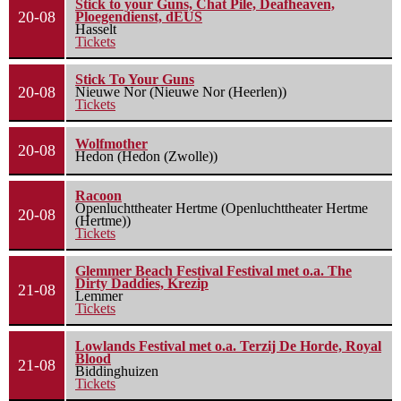
Stick to your Guns, Chat Pile, Deafheaven,
20-08
Ploegendienst, dEUS
Hasselt
Tickets
Stick To Your Guns
20-08
Nieuwe Nor (Nieuwe Nor (Heerlen))
Tickets
Wolfmother
20-08
Hedon (Hedon (Zwolle))
Racoon
Openluchttheater Hertme (Openluchttheater Hertme
20-08
(Hertme))
Tickets
Glemmer Beach Festival Festival met o.a. The
Dirty Daddies, Krezip
21-08
Lemmer
Tickets
Lowlands Festival met o.a. Terzij De Horde, Royal
Blood
21-08
Biddinghuizen
Tickets