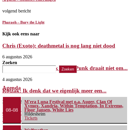
volgend bericht
Pharaoh – Bury the Light
Kijk ook eens naar
Chris (Exoto): deathmetal is nog lang niet dood
6 augustus 2026
Zoeken
Kira Roessler (ex-Black Flag): Punk draait niet om...
Zoeken
4 augustus 2026
Agenda
Rotzak: Ik denk dat we eigenlijk meer een...
30 juli 2026
M'era Luna Festival met o.a. Auger, Clan Of
Xymox, Xandria, Within Temptation, In Extremo,
08-08
Floor Jansen, White Lies
Green Carnation’s Kjetil Nordhus: Met ‘A Dark
Hildesheim
Tickets
Poem’...