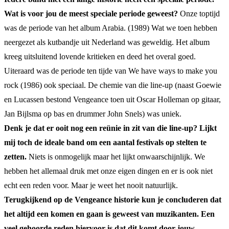
Wat is voor jou de meest speciale periode geweest?
Onze toptijd
was de periode van het album Arabia. (1989) Wat we toen hebben
neergezet als kutbandje uit Nederland was geweldig. Het album
kreeg uitsluitend lovende kritieken en deed het overal goed.
Uiteraard was de periode ten tijde van We have ways to make you
rock (1986) ook speciaal. De chemie van die line-up (naast Goewie
en Lucassen bestond Vengeance toen uit Oscar Holleman op gitaar,
Jan Bijlsma op bas en drummer John Snels) was uniek.
Denk je dat er ooit nog een reünie in zit van die line-up? Lijkt
mij toch de ideale band om een aantal festivals op stelten te
zetten.
Niets is onmogelijk maar het lijkt onwaarschijnlijk. We
hebben het allemaal druk met onze eigen dingen en er is ook niet
echt een reden voor. Maar je weet het nooit natuurlijk.
Terugkijkend op de Vengeance historie kun je concluderen dat
het altijd een komen en gaan is geweest van muzikanten. Een
veel gehoorde reden hiervoor is dat dit komt door jouw