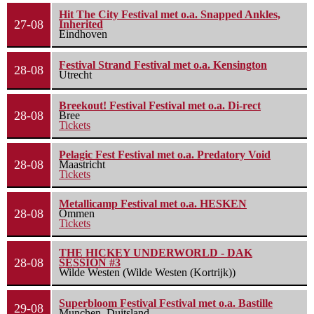
Hit The City Festival met o.a. Snapped Ankles,
27-08
Inherited
Eindhoven
Festival Strand Festival met o.a. Kensington
28-08
Utrecht
Breekout! Festival Festival met o.a. Di-rect
28-08
Bree
Tickets
Pelagic Fest Festival met o.a. Predatory Void
28-08
Maastricht
Tickets
Metallicamp Festival met o.a. HESKEN
28-08
Ommen
Tickets
THE HICKEY UNDERWORLD - DAK
28-08
SESSION #3
Wilde Westen (Wilde Westen (Kortrijk))
Superbloom Festival Festival met o.a. Bastille
29-08
Munchen, Duitsland