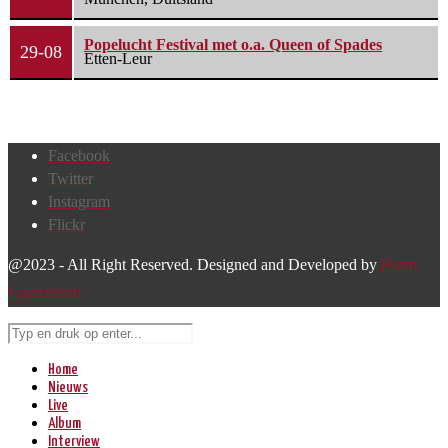
Popelucht Festival met o.a. Queen of Spades
29-08
Etten-Leur
Facebook
Twitter
Instagram
Flickr
@2023 - All Right Reserved. Designed and Developed by
Harm
Lourenssen
Home
Nieuws
Live
Album
Interview