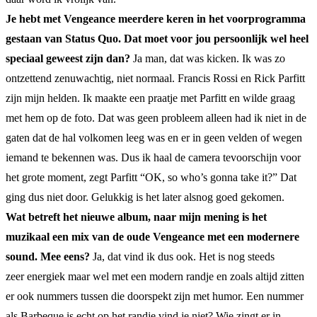
Je hebt met Vengeance meerdere keren in het voorprogramma
gestaan van Status Quo. Dat moet voor jou persoonlijk wel heel
speciaal geweest zijn dan?
Ja man, dat was kicken. Ik was zo
ontzettend zenuwachtig, niet normaal. Francis Rossi en Rick Parfitt
zijn mijn helden. Ik maakte een praatje met Parfitt en wilde graag
met hem op de foto. Dat was geen probleem alleen had ik niet in de
gaten dat de hal volkomen leeg was en er in geen velden of wegen
iemand te bekennen was. Dus ik haal de camera tevoorschijn voor
het grote moment, zegt Parfitt “OK, so who’s gonna take it?” Dat
ging dus niet door. Gelukkig is het later alsnog goed gekomen.
Wat betreft het nieuwe album, naar mijn mening is het
muzikaal een mix van de oude Vengeance met een modernere
sound. Mee eens?
Ja, dat vind ik dus ook. Het is nog steeds
zeer energiek maar wel met een modern randje en zoals altijd zitten
er ook nummers tussen die doorspekt zijn met humor. Een nummer
als Barbeque is echt op het randje vind je niet? Wie zingt er in