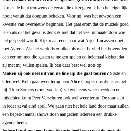
ik niet. Je bent trouwens de eerste die dit zegt en ik heb het eigenlijk
nooit vanuit dat oogpunt bekeken. Voor mij was het gewoon een
kwestie van overnieuw beginnen. Het gaat erom dat de muziek goed
is en als dat het geval is denk ik niet dat het veel uitmaakt door wie
het gespeeld wordt. Kijk maar eens naar wat Arjen Lucassen doet
met Ayreon. Als het werkt is er niks mis mee. Ik vind het bovendien
een eer om met die gasten te mogen spelen en helemaal kicken dat
zij met mij willen spelen. Ik ben daar best wel trots op.
Maken zij ook deel uit van de line-up die gaat touren?
Slade en
Glen wel. Kelli gaat weer terug naar Alice Cooper dus die is er niet
bij. Timo Somers (zoon van Jan) zal eveneens weer meedoen en
misschien komt Peer Verschuren ook wel weer terug. De tour start
in ieder geval eind april. We gaan niet het hele land door maar zullen
een beperkt aantal shows doen aangezien iedereen een drukke
agenda heeft.
Iedere band met een lange historie heeft een speciale periode.