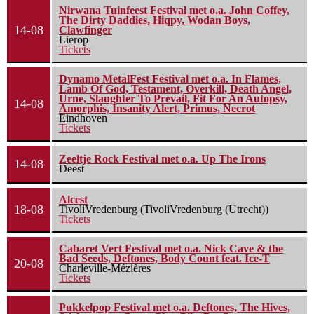
Nirwana Tuinfeest Festival met o.a. John Coffey,
The Dirty Daddies, Hiqpy, Wodan Boys,
14-08
Clawfinger
Lierop
Tickets
Dynamo MetalFest Festival met o.a. In Flames,
Lamb Of God, Testament, Overkill, Death Angel,
Urne, Slaughter To Prevail, Fit For An Autopsy,
14-08
Amorphis, Insanity Alert, Primus, Necrot
Eindhoven
Tickets
Zeeltje Rock Festival met o.a. Up The Irons
14-08
Deest
Alcest
18-08
TivoliVredenburg (TivoliVredenburg (Utrecht))
Tickets
Cabaret Vert Festival met o.a. Nick Cave & the
Bad Seeds, Deftones, Body Count feat. Ice-T
20-08
Charleville-Mézières
Tickets
Pukkelpop Festival met o.a. Deftones, The Hives,