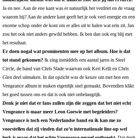
Ja en nee. Aan de ene kant was er natuurlijk het verdriet en de vraag
waarom hij? Aan de andere kant geeft het je ook veel energie en een
enorme schop onder de kont om er alles uit te halen wat erin zit. Jan
zou het ook niet anders gewild hebben. Ik ben dan ook erg blij met
het resultaat.
Er doen nogal wat prominenten mee op het album. Hoe is dat
tot stand gekomen?
Ik zing inmiddels een aantal jaren in Steel
Circle, de band van Chris Slade waarvan ook Keri Kelli en Chris
Glen deel uitmaken. In dat opzicht was de keuze om met hen een
Vengeance album te maken eigenlijk snel gemaakt. Bovendien klikt
het goed tussen ons en dat is ook niet onbelangrijk.
Denk je niet dat er fans zullen zijn die zeggen dat het niet echt
Vengeance is maar meer Leon Goewie met begeleiders?
Vengeance is toch een Nederlandse band en ik kan me zo
voorstellen dat zij vinden dat zo’n internationale line-up wel
leuk is maar dat het echte Vengeance gevoel ontbreekt.
Dat denk