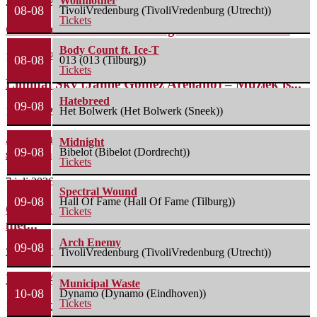
Wolfmother
27 juli 2026
08-08
TivoliVredenburg (TivoliVredenburg (Utrecht))
Tickets
Gridiron: We hadden nooit gedacht dat we hier...
Body Count ft. Ice-T
15 juli 2026
08-08
013 (013 (Tilburg))
Tickets
Liminal Sky (Jamie Gomez Arellano) – Muziek is...
Hatebreed
09-08
Het Bolwerk (Het Bolwerk (Sneek))
11 juli 2026
Jackson Foster (Silly Goose): Er komt veel
Midnight
09-08
Bibelot (Bibelot (Dordrecht))
spanning...
Tickets
7 juli 2026
Spectral Wound
09-08
Hall Of Fame (Hall Of Fame (Tilburg))
Christian Carlsson (The Quill): We proberen onszelf
Tickets
niet...
Arch Enemy
09-08
22 juni 2026
TivoliVredenburg (TivoliVredenburg (Utrecht))
Rachel Aspe (Cage Fight): Ik kreeg gigantisch veel...
Municipal Waste
10-08
Dynamo (Dynamo (Eindhoven))
Tickets
13 mei 2026