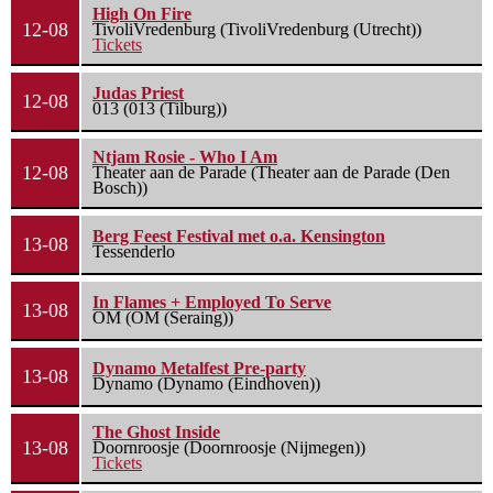
High On Fire
12-08
TivoliVredenburg (TivoliVredenburg (Utrecht))
Tickets
Judas Priest
12-08
013 (013 (Tilburg))
Ntjam Rosie - Who I Am
12-08
Theater aan de Parade (Theater aan de Parade (Den
Bosch))
Berg Feest Festival met o.a. Kensington
13-08
Tessenderlo
In Flames + Employed To Serve
13-08
OM (OM (Seraing))
Dynamo Metalfest Pre-party
13-08
Dynamo (Dynamo (Eindhoven))
The Ghost Inside
13-08
Doornroosje (Doornroosje (Nijmegen))
Tickets