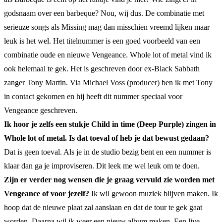
godsnaam over een barbeque? Nou, wij dus. De combinatie met
serieuze songs als Missing mag dan misschien vreemd lijken maar
leuk is het wel. Het titelnummer is een goed voorbeeld van een
combinatie oude en nieuwe Vengeance. Whole lot of metal vind ik
ook helemaal te gek. Het is geschreven door ex-Black Sabbath
zanger Tony Martin. Via Michael Voss (producer) ben ik met Tony
in contact gekomen en hij heeft dit nummer speciaal voor
Vengeance geschreven.
Ik hoor je zelfs een stukje Child in time (Deep Purple) zingen in
Whole lot of metal. Is dat toeval of heb je dat bewust gedaan?
Dat is geen toeval. Als je in de studio bezig bent en een nummer is
klaar dan ga je improviseren. Dit leek me wel leuk om te doen.
Zijn er verder nog wensen die je graag vervuld zie worden met
Vengeance of voor jezelf?
Ik wil gewoon muziek blijven maken. Ik
hoop dat de nieuwe plaat zal aanslaan en dat de tour te gek gaat
worden. Daarna wil ik weer een nieuw album maken. Een live