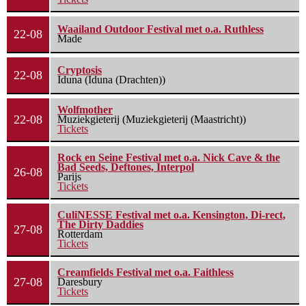
Waailand Outdoor Festival met o.a. Ruthless
22-08
Made
Cryptosis
22-08
Iduna (Iduna (Drachten))
Wolfmother
22-08
Muziekgieterij (Muziekgieterij (Maastricht))
Tickets
Rock en Seine Festival met o.a. Nick Cave & the
Bad Seeds, Deftones, Interpol
26-08
Parijs
Tickets
CuliNESSE Festival met o.a. Kensington, Di-rect,
The Dirty Daddies
27-08
Rotterdam
Tickets
Creamfields Festival met o.a. Faithless
27-08
Daresbury
Tickets