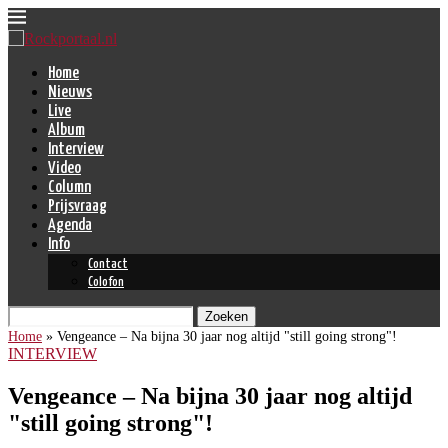
Home
Nieuws
Live
Album
Interview
Video
Column
Prijsvraag
Agenda
Info
Contact
Colofon
Zoeken
Home
»
Vengeance – Na bijna 30 jaar nog altijd "still going strong"!
INTERVIEW
Vengeance – Na bijna 30 jaar nog altijd
"still going strong"!