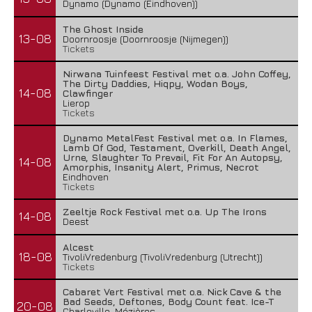
Dynamo (Dynamo (Eindhoven))
The Ghost Inside
13-08
Doornroosje (Doornroosje (Nijmegen))
Tickets
Nirwana Tuinfeest Festival met o.a. John Coffey,
The Dirty Daddies, Hiqpy, Wodan Boys,
14-08
Clawfinger
Lierop
Tickets
Dynamo MetalFest Festival met o.a. In Flames,
Lamb Of God, Testament, Overkill, Death Angel,
Urne, Slaughter To Prevail, Fit For An Autopsy,
14-08
Amorphis, Insanity Alert, Primus, Necrot
Eindhoven
Tickets
Zeeltje Rock Festival met o.a. Up The Irons
14-08
Deest
Alcest
18-08
TivoliVredenburg (TivoliVredenburg (Utrecht))
Tickets
Cabaret Vert Festival met o.a. Nick Cave & the
Bad Seeds, Deftones, Body Count feat. Ice-T
20-08
Charleville-Mézières