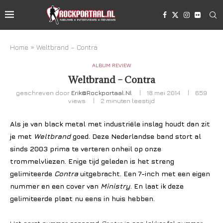
Home
»
Weltbrand – Contra
ALBUM REVIEW
Weltbrand – Contra
geschreven door
Erik@rockportaal.nl
18 mei 2014
659
views
2 minuten leestijd
Als je van black metal met industriële inslag houdt dan zit
je met
Weltbrand
goed. Deze Nederlandse band stort al
sinds 2003 prima te verteren onheil op onze
trommelvliezen. Enige tijd geleden is het streng
gelimiteerde
Contra
uitgebracht. Een 7-inch met een eigen
nummer en een cover van
Ministry
. En laat ik deze
gelimiteerde plaat nu eens in huis hebben.