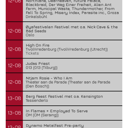
12-08
Northlane, Deafheaven, Future Palace,
Blackbraid, Der Weg Einer Freiheit, Alien Ant
Farm, Municipal Waste, Thundermother, From
Fall To Spring, Misery Index, Parasite inc., Groza
Dinkelsbühl
Øyafestivalen Festival met o.a. Nick Cave & the
12-08
Bad Seeds
Oslo
High On Fire
12-08
TivoliVredenburg (TivoliVredenburg (Utrecht))
Tickets
Judas Priest
12-08
013 (013 (Tilburg))
Ntjam Rosie - Who I Am
12-08
Theater aan de Parade (Theater aan de Parade
(Den Bosch))
Berg Feest Festival met o.a. Kensington
13-08
Tessenderlo
In Flames + Employed To Serve
13-08
OM (OM (Seraing))
Dynamo Metalfest Pre-party
13-08