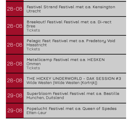
Festival Strand Festival met o.a. Kensington
28-08
Utrecht
Breekout! Festival Festival met o.a. Di-rect
28-08
Bree
Tickets
Pelagic Fest Festival met o.a. Predatory Void
28-08
Maastricht
Tickets
Metallicamp Festival met o.a. HESKEN
28-08
Ommen
Tickets
THE HICKEY UNDERWORLD - DAK SESSION #3
28-08
Wilde Westen (Wilde Westen (Kortrijk))
Superbloom Festival Festival met o.a. Bastille
29-08
Munchen, Duitsland
Popelucht Festival met o.a. Queen of Spades
29-08
Etten-Leur