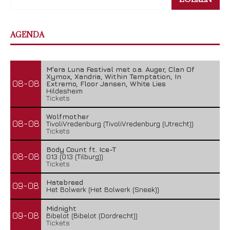
AGENDA
M'era Luna Festival met o.a. Auger, Clan Of
Xymox, Xandria, Within Temptation, In
08-08
Extremo, Floor Jansen, White Lies
Hildesheim
Tickets
Wolfmother
08-08
TivoliVredenburg (TivoliVredenburg (Utrecht))
Tickets
Body Count ft. Ice-T
08-08
013 (013 (Tilburg))
Tickets
Hatebreed
09-08
Het Bolwerk (Het Bolwerk (Sneek))
Midnight
09-08
Bibelot (Bibelot (Dordrecht))
Tickets