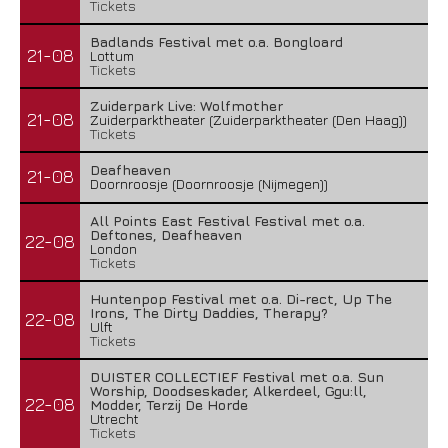
Tickets
Badlands Festival met o.a. Bongloard
21-08
Lottum
Tickets
Zuiderpark Live: Wolfmother
21-08
Zuiderparktheater (Zuiderparktheater (Den Haag))
Tickets
Deafheaven
21-08
Doornroosje (Doornroosje (Nijmegen))
All Points East Festival Festival met o.a.
Deftones, Deafheaven
22-08
London
Tickets
Huntenpop Festival met o.a. Di-rect, Up The
Irons, The Dirty Daddies, Therapy?
22-08
Ulft
Tickets
DUISTER COLLECTIEF Festival met o.a. Sun
Worship, Doodseskader, Alkerdeel, Ggu:ll,
22-08
Modder, Terzij De Horde
Utrecht
Tickets