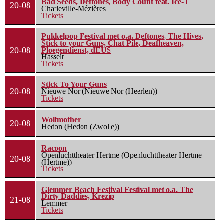
Bad Seeds, Deftones, Body Count feat. Ice-T
20-08
Charleville-Mézières
Tickets
Pukkelpop Festival met o.a. Deftones, The Hives,
Stick to your Guns, Chat Pile, Deafheaven,
20-08
Ploegendienst, dEUS
Hasselt
Tickets
Stick To Your Guns
20-08
Nieuwe Nor (Nieuwe Nor (Heerlen))
Tickets
Wolfmother
20-08
Hedon (Hedon (Zwolle))
Racoon
Openluchttheater Hertme (Openluchttheater Hertme
20-08
(Hertme))
Tickets
Glemmer Beach Festival Festival met o.a. The
Dirty Daddies, Krezip
21-08
Lemmer
Tickets