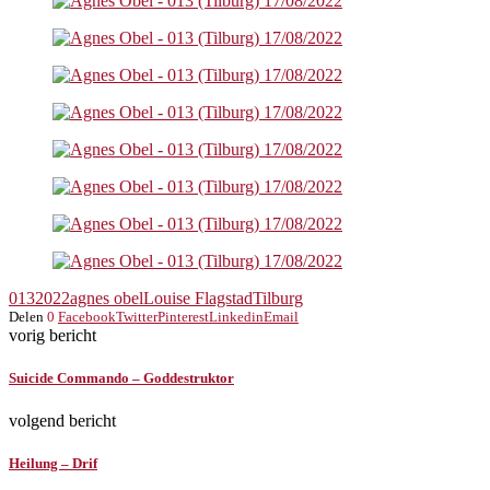
013
2022
agnes obel
Louise Flagstad
Tilburg
Delen
0
Facebook
Twitter
Pinterest
Linkedin
Email
vorig bericht
Suicide Commando – Goddestruktor
volgend bericht
Heilung – Drif