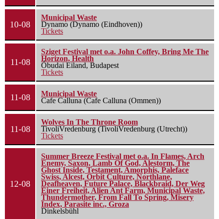
Municipal Waste
10-08
Dynamo (Dynamo (Eindhoven))
Tickets
Sziget Festival met o.a. John Coffey, Bring Me The
Horizon, Health
11-08
Óbudai Eiland, Budapest
Tickets
Municipal Waste
11-08
Cafe Calluna (Cafe Calluna (Ommen))
Wolves In The Throne Room
11-08
TivoliVredenburg (TivoliVredenburg (Utrecht))
Tickets
Summer Breeze Festival met o.a. In Flames, Arch
Enemy, Saxon, Lamb Of God, Alestorm, The
Ghost Inside, Testament, Amorphis, Paleface
Swiss, Alcest, Orbit Culture, Northlane,
12-08
Deafheaven, Future Palace, Blackbraid, Der Weg
Einer Freiheit, Alien Ant Farm, Municipal Waste,
Thundermother, From Fall To Spring, Misery
Index, Parasite inc., Groza
Dinkelsbühl