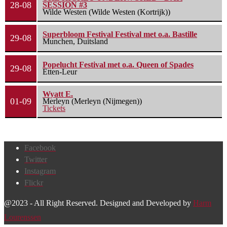
28-08
SESSION #3
Wilde Westen (Wilde Westen (Kortrijk))
Superbloom Festival Festival met o.a. Bastille
29-08
Munchen, Duitsland
Popelucht Festival met o.a. Queen of Spades
29-08
Etten-Leur
Wyatt E.
01-09
Merleyn (Merleyn (Nijmegen))
Tickets
Facebook
Twitter
Instagram
Flickr
@2023 - All Right Reserved. Designed and Developed by
Harm
Lourenssen