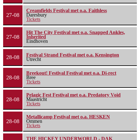
Creamfields Festival met o.a. Faithless
27-08
Daresbury
Tickets
Hit The City Festival met o.a. Snapped Ankles,
27-08
Inherited
Eindhoven
Festival Strand Festival met o.a. Kensington
28-08
Utrecht
Breekout! Festival Festival met o.a. Di-rect
28-08
Bree
Tickets
Pelagic Fest Festival met o.a. Predatory Void
28-08
Maastricht
Tickets
Metallicamp Festival met o.a. HESKEN
28-08
Ommen
Tickets
THE HICKEY UNDERWORLD - DAK