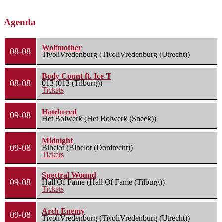
Agenda
Wolfmother
08-08
TivoliVredenburg (TivoliVredenburg (Utrecht))
Body Count ft. Ice-T
08-08
013 (013 (Tilburg))
Tickets
Hatebreed
09-08
Het Bolwerk (Het Bolwerk (Sneek))
Midnight
09-08
Bibelot (Bibelot (Dordrecht))
Tickets
Spectral Wound
09-08
Hall Of Fame (Hall Of Fame (Tilburg))
Tickets
Arch Enemy
09-08
TivoliVredenburg (TivoliVredenburg (Utrecht))