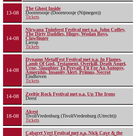
The Ghost Inside
13-08
Doornroosje (Doornroosje (Nijmegen))
Tickets
Nirwana Tuinfeest Festival met o.a. John Coffey,
The Dirty Daddies, Hiqpy, Wodan Boys,
14-08
Clawfinger
Lierop
Tickets
Dynamo MetalFest Festival met o.a. In Flames,
Lamb Of God, Testament, Overkill, Death Angel,
Urne, Slaughter To Prevail, Fit For An Autopsy,
14-08
Amorphis, Insanity Alert, Primus, Necrot
Eindhoven
Tickets
Zeeltje Rock Festival met o.a. Up The Irons
14-08
Deest
Alcest
18-08
TivoliVredenburg (TivoliVredenburg (Utrecht))
Tickets
Cabaret Vert Festival met o.a. Nick Cave & the