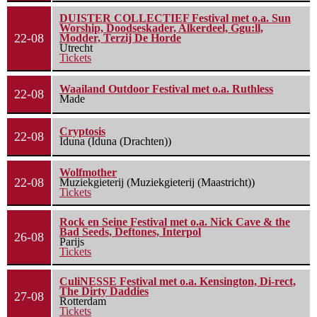
DUISTER COLLECTIEF Festival met o.a. Sun
Worship, Doodseskader, Alkerdeel, Ggu:ll,
22-08
Modder, Terzij De Horde
Utrecht
Tickets
Waailand Outdoor Festival met o.a. Ruthless
22-08
Made
Cryptosis
22-08
Iduna (Iduna (Drachten))
Wolfmother
22-08
Muziekgieterij (Muziekgieterij (Maastricht))
Tickets
Rock en Seine Festival met o.a. Nick Cave & the
Bad Seeds, Deftones, Interpol
26-08
Parijs
Tickets
CuliNESSE Festival met o.a. Kensington, Di-rect,
The Dirty Daddies
27-08
Rotterdam
Tickets