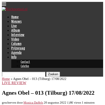
Home
Nieuws
Live
Album
Interview
Video
Column
Prijsvraag
Agenda
Info
Contact
Colofon
Zoeken
Home
»
Agnes Obel – 013 (Tilburg) 17/08/2022
LIVE REVIEW
Agnes Obel – 013 (Tilburg) 17/08/2022
geschreven door
Monica Duffels
20 augustus 2022
1,8K
views
1 minuten