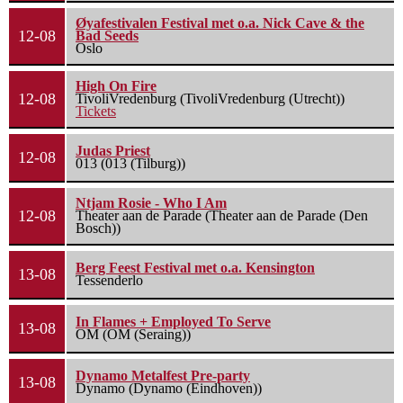
Øyafestivalen Festival met o.a. Nick Cave & the
12-08
Bad Seeds
Oslo
High On Fire
12-08
TivoliVredenburg (TivoliVredenburg (Utrecht))
Tickets
Judas Priest
12-08
013 (013 (Tilburg))
Ntjam Rosie - Who I Am
12-08
Theater aan de Parade (Theater aan de Parade (Den
Bosch))
Berg Feest Festival met o.a. Kensington
13-08
Tessenderlo
In Flames + Employed To Serve
13-08
OM (OM (Seraing))
Dynamo Metalfest Pre-party
13-08
Dynamo (Dynamo (Eindhoven))