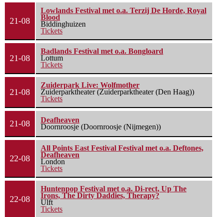
Lowlands Festival met o.a. Terzij De Horde, Royal
Blood
21-08
Biddinghuizen
Tickets
Badlands Festival met o.a. Bongloard
21-08
Lottum
Tickets
Zuiderpark Live: Wolfmother
21-08
Zuiderparktheater (Zuiderparktheater (Den Haag))
Tickets
Deafheaven
21-08
Doornroosje (Doornroosje (Nijmegen))
All Points East Festival Festival met o.a. Deftones,
Deafheaven
22-08
London
Tickets
Huntenpop Festival met o.a. Di-rect, Up The
Irons, The Dirty Daddies, Therapy?
22-08
Ulft
Tickets