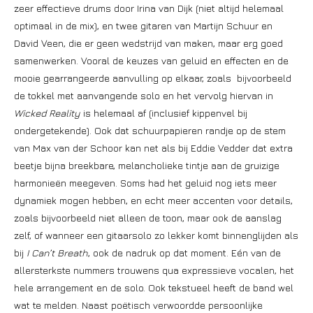
zeer effectieve drums door Irina van Dijk (niet altijd helemaal
optimaal in de mix), en twee gitaren van Martijn Schuur en
David Veen, die er geen wedstrijd van maken, maar erg goed
samenwerken. Vooral de keuzes van geluid en effecten en de
mooie gearrangeerde aanvulling op elkaar, zoals bijvoorbeeld
de tokkel met aanvangende solo en het vervolg hiervan in
Wicked Reality
is helemaal af (inclusief kippenvel bij
ondergetekende). Ook dat schuurpapieren randje op de stem
van Max van der Schoor kan net als bij Eddie Vedder dat extra
beetje bijna breekbare, melancholieke tintje aan de gruizige
harmonieën meegeven. Soms had het geluid nog iets meer
dynamiek mogen hebben, en echt meer accenten voor details,
zoals bijvoorbeeld niet alleen de toon, maar ook de aanslag
zelf, of wanneer een gitaarsolo zo lekker komt binnenglijden als
bij
I Can’t Breath
, ook de nadruk op dat moment. Eén van de
allersterkste nummers trouwens qua expressieve vocalen, het
hele arrangement en de solo. Ook tekstueel heeft de band wel
wat te melden. Naast poëtisch verwoordde persoonlijke