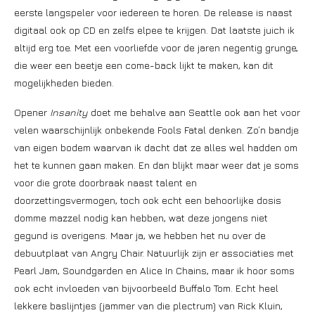
eerste langspeler voor iedereen te horen. De release is naast
digitaal ook op CD en zelfs elpee te krijgen. Dat laatste juich ik
altijd erg toe. Met een voorliefde voor de jaren negentig grunge,
die weer een beetje een come-back lijkt te maken, kan dit
mogelijkheden bieden.
Opener
Insanity
doet me behalve aan Seattle ook aan het voor
velen waarschijnlijk onbekende Fools Fatal denken. Zo’n bandje
van eigen bodem waarvan ik dacht dat ze alles wel hadden om
het te kunnen gaan maken. En dan blijkt maar weer dat je soms
voor die grote doorbraak naast talent en
doorzettingsvermogen, toch ook echt een behoorlijke dosis
domme mazzel nodig kan hebben, wat deze jongens niet
gegund is overigens. Maar ja, we hebben het nu over de
debuutplaat van Angry Chair. Natuurlijk zijn er associaties met
Pearl Jam, Soundgarden en Alice In Chains, maar ik hoor soms
ook echt invloeden van bijvoorbeeld Buffalo Tom. Echt heel
lekkere baslijntjes (jammer van die plectrum) van Rick Kluin,