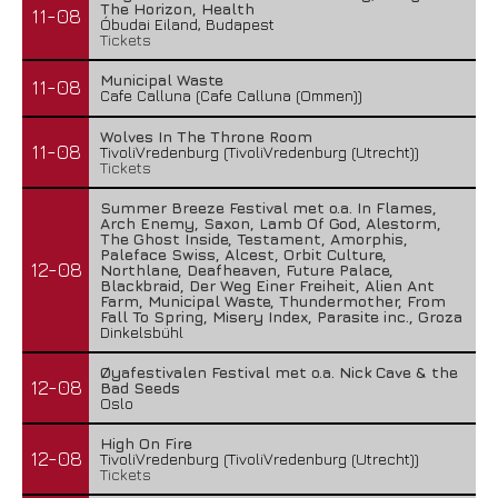
The Horizon, Health
11-08
Óbudai Eiland, Budapest
Tickets
Municipal Waste
11-08
Cafe Calluna (Cafe Calluna (Ommen))
Wolves In The Throne Room
11-08
TivoliVredenburg (TivoliVredenburg (Utrecht))
Tickets
Summer Breeze Festival met o.a. In Flames,
Arch Enemy, Saxon, Lamb Of God, Alestorm,
The Ghost Inside, Testament, Amorphis,
Paleface Swiss, Alcest, Orbit Culture,
12-08
Northlane, Deafheaven, Future Palace,
Blackbraid, Der Weg Einer Freiheit, Alien Ant
Farm, Municipal Waste, Thundermother, From
Fall To Spring, Misery Index, Parasite inc., Groza
Dinkelsbühl
Øyafestivalen Festival met o.a. Nick Cave & the
12-08
Bad Seeds
Oslo
High On Fire
12-08
TivoliVredenburg (TivoliVredenburg (Utrecht))
Tickets