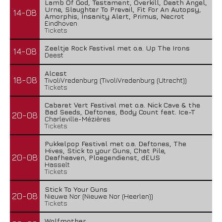
Lamb Of God, Testament, Overkill, Death Angel,
Urne, Slaughter To Prevail, Fit For An Autopsy,
14-08
Amorphis, Insanity Alert, Primus, Necrot
Eindhoven
Tickets
Zeeltje Rock Festival met o.a. Up The Irons
14-08
Deest
Alcest
18-08
TivoliVredenburg (TivoliVredenburg (Utrecht))
Tickets
Cabaret Vert Festival met o.a. Nick Cave & the
Bad Seeds, Deftones, Body Count feat. Ice-T
20-08
Charleville-Mézières
Tickets
Pukkelpop Festival met o.a. Deftones, The
Hives, Stick to your Guns, Chat Pile,
20-08
Deafheaven, Ploegendienst, dEUS
Hasselt
Tickets
Stick To Your Guns
20-08
Nieuwe Nor (Nieuwe Nor (Heerlen))
Tickets
Wolfmother