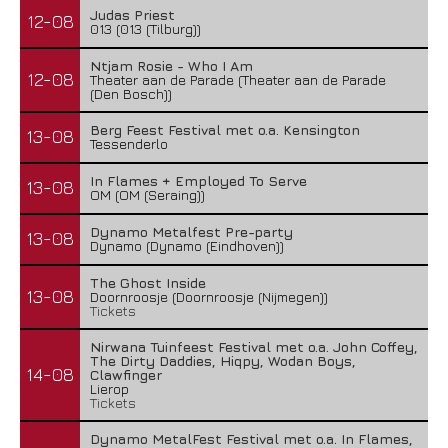
Judas Priest
12-08
013 (013 (Tilburg))
Ntjam Rosie - Who I Am
12-08
Theater aan de Parade (Theater aan de Parade
(Den Bosch))
Berg Feest Festival met o.a. Kensington
13-08
Tessenderlo
In Flames + Employed To Serve
13-08
OM (OM (Seraing))
Dynamo Metalfest Pre-party
13-08
Dynamo (Dynamo (Eindhoven))
The Ghost Inside
13-08
Doornroosje (Doornroosje (Nijmegen))
Tickets
Nirwana Tuinfeest Festival met o.a. John Coffey,
The Dirty Daddies, Hiqpy, Wodan Boys,
14-08
Clawfinger
Lierop
Tickets
Dynamo MetalFest Festival met o.a. In Flames,