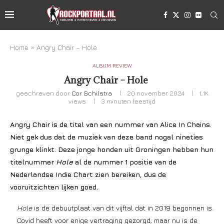
Home
»
Angry Chair – Hole
ALBUM REVIEW
Angry Chair – Hole
geschreven door
Cor Schilstra
20 november 2024
1,1K
views
3 minuten leestijd
Angry Chair is de titel van een nummer van Alice In Chains.
Niet gek dus dat de muziek van deze band nogal nineties
grunge klinkt. Deze jonge honden uit Groningen hebben hun
titelnummer
Hole
al de nummer 1 positie van de
Nederlandse Indie Chart zien bereiken, dus de
vooruitzichten lijken goed.
Hole
is de debuutplaat van dit vijftal dat in 2019 begonnen is.
Covid heeft voor enige vertraging gezorgd, maar nu is de