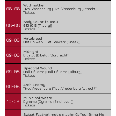
Wolfmother
08-08
TivoliVredenburg (TivoliVredenburg (Utrecht))
Tickets
Body Count ft. Ice-T
08-08
013 (013 (Tilburg))
Tickets
Hatebreed
09-08
Het Bolwerk (Het Bolwerk (Sneek))
Midnight
09-08
Bibelot (Bibelot (Dordrecht))
Tickets
Spectral Wound
09-08
Hall Of Fame (Hall Of Fame (Tilburg))
Tickets
Arch Enemy
09-08
TivoliVredenburg (TivoliVredenburg (Utrecht))
Municipal Waste
10-08
Dynamo (Dynamo (Eindhoven))
Tickets
Sziget Festival met o.a. John Coffey, Bring Me