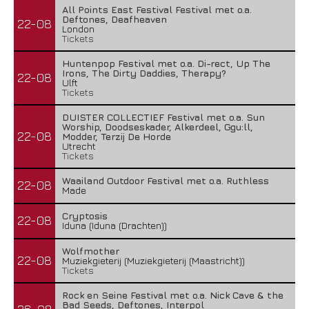
All Points East Festival Festival met o.a.
Deftones, Deafheaven
22-08
London
Tickets
Huntenpop Festival met o.a. Di-rect, Up The
Irons, The Dirty Daddies, Therapy?
22-08
Ulft
Tickets
DUISTER COLLECTIEF Festival met o.a. Sun
Worship, Doodseskader, Alkerdeel, Ggu:ll,
22-08
Modder, Terzij De Horde
Utrecht
Tickets
Waailand Outdoor Festival met o.a. Ruthless
22-08
Made
Cryptosis
22-08
Iduna (Iduna (Drachten))
Wolfmother
22-08
Muziekgieterij (Muziekgieterij (Maastricht))
Tickets
Rock en Seine Festival met o.a. Nick Cave & the
Bad Seeds, Deftones, Interpol