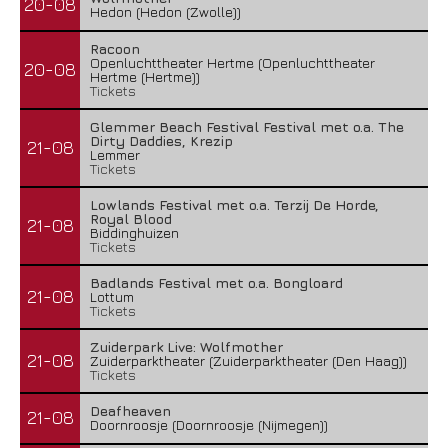
20-08
Hedon (Hedon (Zwolle))
Racoon
Openluchttheater Hertme (Openluchttheater
20-08
Hertme (Hertme))
Tickets
Glemmer Beach Festival Festival met o.a. The
Dirty Daddies, Krezip
21-08
Lemmer
Tickets
Lowlands Festival met o.a. Terzij De Horde,
Royal Blood
21-08
Biddinghuizen
Tickets
Badlands Festival met o.a. Bongloard
21-08
Lottum
Tickets
Zuiderpark Live: Wolfmother
21-08
Zuiderparktheater (Zuiderparktheater (Den Haag))
Tickets
Deafheaven
21-08
Doornroosje (Doornroosje (Nijmegen))