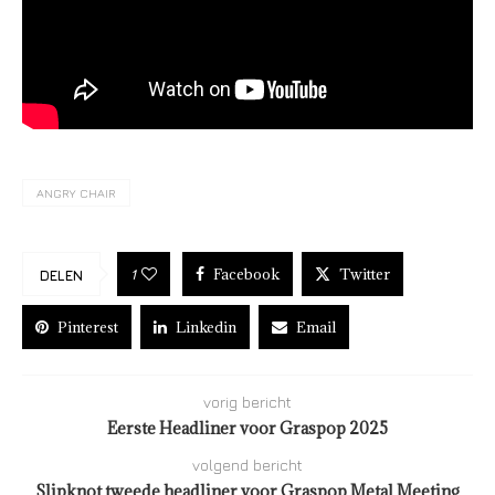
ANGRY CHAIR
Facebook
Twitter
1
DELEN
Pinterest
Linkedin
Email
vorig bericht
Eerste Headliner voor Graspop 2025
volgend bericht
Slipknot tweede headliner voor Graspop Metal Meeting