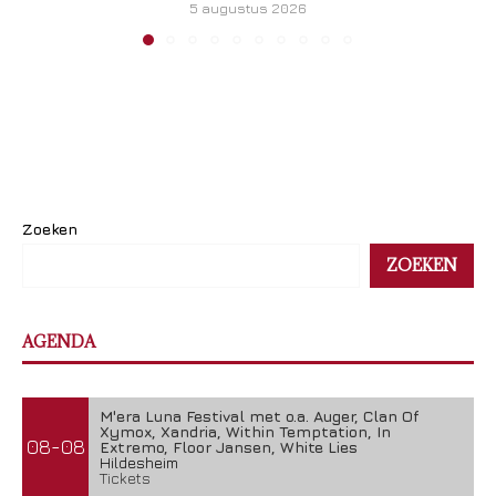
5 augustus 2026
Zoeken
ZOEKEN
AGENDA
M'era Luna Festival met o.a. Auger, Clan Of
Xymox, Xandria, Within Temptation, In
08-08
Extremo, Floor Jansen, White Lies
Hildesheim
Tickets