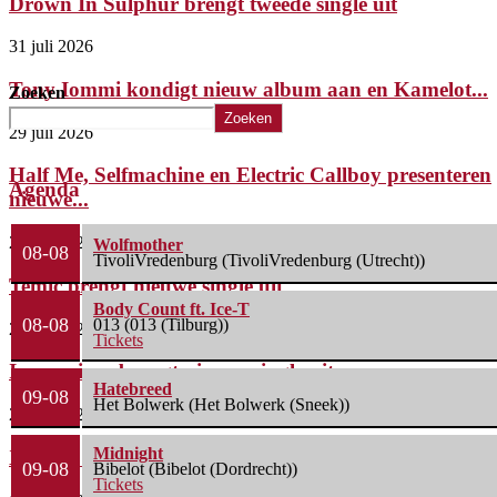
Drown In Sulphur brengt tweede single uit
31 juli 2026
Tony Iommi kondigt nieuw album aan en Kamelot...
Zoeken
Zoeken
29 juli 2026
Half Me, Selfmachine en Electric Callboy presenteren
Agenda
nieuwe...
29 juli 2026
Wolfmother
08-08
TivoliVredenburg (TivoliVredenburg (Utrecht))
Temic brengt nieuwe single uit
Body Count ft. Ice-T
08-08
013 (013 (Tilburg))
28 juli 2026
Tickets
Insomnium brengt nieuwe single uit
Hatebreed
09-08
Het Bolwerk (Het Bolwerk (Sneek))
27 juli 2026
Midnight
Xskull8 lanceert nieuwe single
09-08
Bibelot (Bibelot (Dordrecht))
Tickets