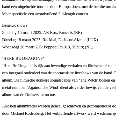
band een uitgebreide tournee door Europa doen, met de belofte om fan
Meer specifiek: een avondvullend full-length concert.
Benelux shows
Zaterdag 15 maart 2025: AB Box, Brussels (BE)
Dinsdag 18 maart 2025: Rockhal, Esch-sur-Alzette (LUX)
Woensdag 26 maart 205: Poppodium 013, Tilburg (NL)
‘HERE BE DRAGONS’
‘Here Be Dragons’ is rijk aan levendige verhalen en filmische sfere
een integraal onderdeel van de spectaculaire liveshows van de band. 
album. De filmische donkere soundscapes van ‘The Witch’ boeien en o
metal-nummer ‘Against The Wind’ dient als verder bewijs van de veel
album van de Duitsers tot nu toe.
Alle tien albumtracks werden geheel geschreven en gecomponeerd d
door Michael Rodenberg. Het verbluffende artwork werd wederom gem