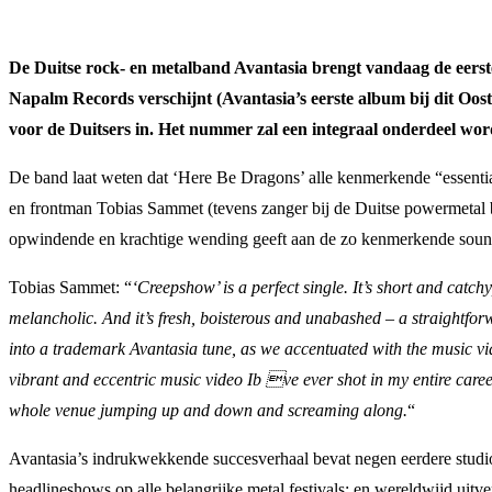
De Duitse rock- en metalband Avantasia brengt vandaag de eerste
Napalm Records verschijnt (Avantasia’s eerste album bij dit Oost
voor de Duitsers in. Het nummer zal een integraal onderdeel wor
De band laat weten dat ‘Here Be Dragons’ alle kenmerkende “essential
en frontman Tobias Sammet (tevens zanger bij de Duitse powermetal b
opwindende en krachtige wending geeft aan de zo kenmerkende sound 
Tobias Sammet: “
‘Creepshow’ is a perfect single. It’s short and catc
melancholic. And it’s fresh, boisterous and unabashed – a straightfor
into a trademark Avantasia tune, as we accentuated with the music vid
vibrant and eccentric music video Ib ve ever shot in my entire career
whole venue jumping up and down and screaming along.
“
Avantasia’s indrukwekkende succesverhaal bevat negen eerdere studi
headlineshows op alle belangrijke metal festivals; en wereldwijd uitv