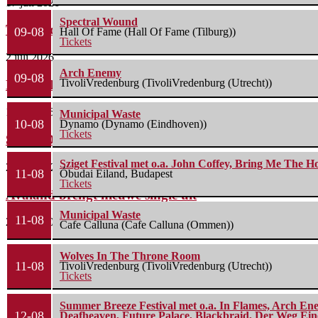
17 juli 2026
Spectral Wound
Twee video’s die je moet zien/horen
09-08
Hall Of Fame (Hall Of Fame (Tilburg))
Tickets
2 juli 2026
Arch Enemy
09-08
TivoliVredenburg (TivoliVredenburg (Utrecht))
Drown In Sulphur overtuigt met nieuwe single
1 juli 2026
Municipal Waste
10-08
Dynamo (Dynamo (Eindhoven))
Tickets
South Of Heaven talent: A Knight Under Maria’s...
Sziget Festival met o.a. John Coffey, Bring Me The H
28 mei 2026
11-08
Óbudai Eiland, Budapest
Tickets
Avaland brengt nieuwe single uit
Municipal Waste
11-08
23 april 2026
Cafe Calluna (Cafe Calluna (Ommen))
Wolves In The Throne Room
11-08
TivoliVredenburg (TivoliVredenburg (Utrecht))
Tickets
Summer Breeze Festival met o.a. In Flames, Arch Ene
12-08
Deafheaven, Future Palace, Blackbraid, Der Weg Eine