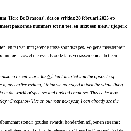
bum ‘Here Be Dragons’, dat op vrijdag 28 februari 2025 op
n meest pakkende nummers tot nu toe, en luidt een nieuw tijdperk
n, en tal van intrigerende frisse soundscapes. Volgens meesterbrein
ot nu toe – zowel nieuwe als oude fans verrassen omdat het een
music in recent years. Itb s light-hearted and the opposite of
e of my earlier writing, I think we managed to turn the whole thing
 in the world of spectres and undead creatures. This is the most
play ‘Creepshow’ live on our tour next year, I can already see the
 albumchart stond); gouden awards; honderden miljoenen streams;
ichzelf geen rust: kort na de release van ‘Here Be Dragons’ gaat de