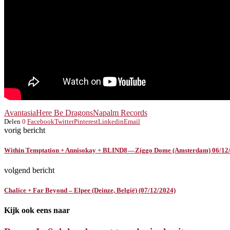
Avantasia
Here Be Dragons
Napalm Records
Delen
0
Facebook
Twitter
Pinterest
Linkedin
Email
vorig bericht
Within Temptation + Annisokay + BLIND8 — Ziggo Dome (Amsterdam) 06/12
volgend bericht
Chalice + Far Beyond – Elpee (Deinze, België) (07/12/2024)
Kijk ook eens naar