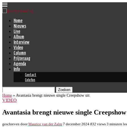
Home
Nieuws
Live
Album
Interview
Video
Column
Prijsvraag
Agenda
Info
Contact
Colofon
Zoeken
Home
»
Avantasia brengt nieuwe single Creepshow uit
VIDEO
Avantasia brengt nieuwe single Creepshow 
geschreven door
Maurice van der Zalm
7 december 2024
832
views
3 minuten lee