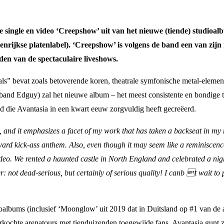
 single en video ‘Creepshow’ uit van het nieuwe (tiende) studioal
enrijkse platenlabel). ‘Creepshow’ is volgens de band een van zij
den van de spectaculaire liveshows.
s” bevat zoals betoverende koren, theatrale symfonische metal-elemente
and Edguy) zal het nieuwe album – het meest consistente en bondige t
die Avantasia in een kwart eeuw zorgvuldig heeft gecreëerd.
hy, and it emphasizes a facet of my work that has taken a backseat in my 
ward kick-ass anthem. Also, even though it may seem like a reminiscenc
eo. We rented a haunted castle in North England and celebrated a night
: not dead-serious, but certainly of serious quality! I canb t wait to 
oalbums (inclusief ‘Moonglow’ uit 2019 dat in Duitsland op #1 van de
erkochte arenatours met tienduizenden toegewijde fans. Avantasia gunt z