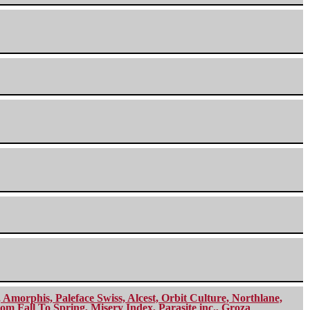
morphis, Paleface Swiss, Alcest, Orbit Culture, Northlane,
m Fall To Spring, Misery Index, Parasite inc., Groza