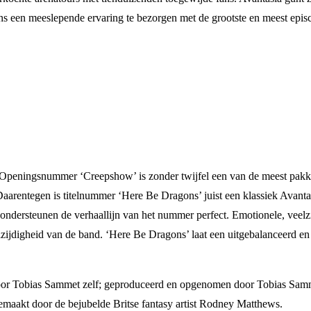
s een meeslepende ervaring te bezorgen met de grootste en meest episch
n. Openingsnummer ‘Creepshow’ is zonder twijfel een van de meest pakke
Daarentegen is titelnummer ‘Here Be Dragons’ juist een klassiek Avanta
ndersteunen de verhaallijn van het nummer perfect. Emotionele, veelzij
zijdigheid van de band. ‘Here Be Dragons’ laat een uitgebalanceerd en
oor Tobias Sammet zelf; geproduceerd en opgenomen door Tobias Samm
aakt door de bejubelde Britse fantasy artist Rodney Matthews.