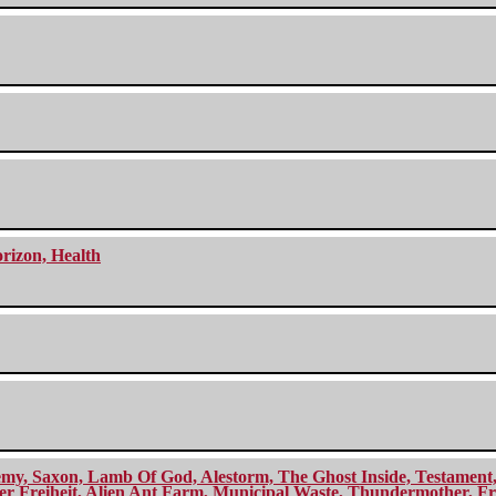
orizon, Health
my, Saxon, Lamb Of God, Alestorm, The Ghost Inside, Testament, A
r Freiheit, Alien Ant Farm, Municipal Waste, Thundermother, Fro