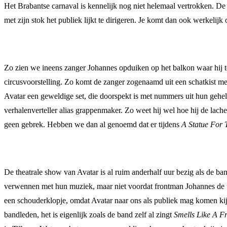
Het Brabantse carnaval is kennelijk nog niet helemaal vertrokken. D
met zijn stok het publiek lijkt te dirigeren. Je komt dan ook werkelijk
Zo zien we ineens zanger Johannes opduiken op het balkon waar hij t
circusvoorstelling. Zo komt de zanger zogenaamd uit een schatkist me
Avatar een geweldige set, die doorspekt is met nummers uit hun gehele
verhalenverteller alias grappenmaker. Zo weet hij wel hoe hij de lach
geen gebrek. Hebben we dan al genoemd dat er tijdens
A Statue For 
De theatrale show van Avatar is al ruim anderhalf uur bezig als de ba
verwennen met hun muziek, maar niet voordat frontman Johannes de fa
een schouderklopje, omdat Avatar naar ons als publiek mag komen kijk
bandleden, het is eigenlijk zoals de band zelf al zingt
Smells Like A F