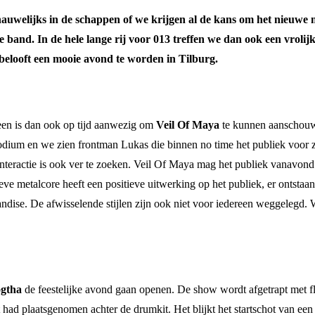
uwelijks in de schappen of we krijgen al de kans om het nieuwe m
ze band. In de hele lange rij voor 013 treffen we dan ook een vroli
 belooft een mooie avond te worden in Tilburg.
reen is dan ook op tijd aanwezig om
Veil Of Maya
te kunnen aanschouwen
ium en we zien frontman Lukas die binnen no time het publiek voor zic
teractie is ook ver te zoeken. Veil Of Maya mag het publiek vanavond
eve metalcore heeft een positieve uitwerking op het publiek, er ontsta
ndise. De afwisselende stijlen zijn ook niet voor iedereen weggelegd.
ogtha
de feestelijke avond gaan openen. De show wordt afgetrapt met fl
 plaatsgenomen achter de drumkit. Het blijkt het startschot van een ha