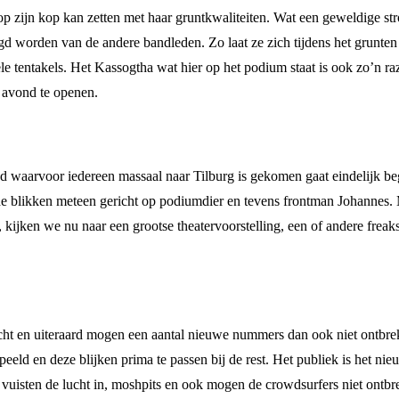
ijn kop kan zetten met haar gruntkwaliteiten. Wat een geweldige strot
egd worden van de andere bandleden. Zo laat ze zich tijdens het grunt
le tentakels. Het Kassogtha wat hier op het podium staat is ook zo’n ra
 avond te openen.
d waarvoor iedereen massaal naar Tilburg is gekomen gaat eindelijk b
de blikken meteen gericht op podiumdier en tevens frontman Johannes. Me
 kijken we nu naar een grootse theatervoorstelling, een of andere fre
ht en uiteraard mogen een aantal nieuwe nummers dan ook niet ontbreke
eeld en deze blijken prima te passen bij de rest. Het publiek is het n
uisten de lucht in, moshpits en ook mogen de crowdsurfers niet ontbrek