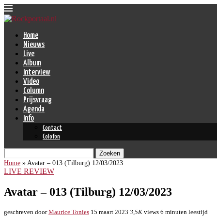
Home
Nieuws
Live
Album
Interview
Video
Column
Prijsvraag
Agenda
Info
Contact
Colofon
Zoeken
Home
»
Avatar – 013 (Tilburg) 12/03/2023
LIVE REVIEW
Avatar – 013 (Tilburg) 12/03/2023
geschreven door
Maurice Tonies
15 maart 2023
3,5K
views
6 minuten leestijd