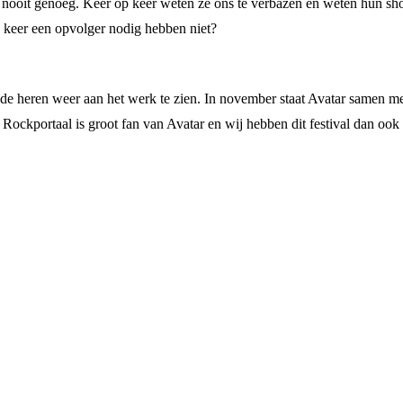
e nooit genoeg. Keer op keer weten ze ons te verbazen en weten hun sh
keer een opvolger nodig hebben niet?
de heren weer aan het werk te zien. In november staat Avatar samen m
Rockportaal is groot fan van Avatar en wij hebben dit festival dan ook