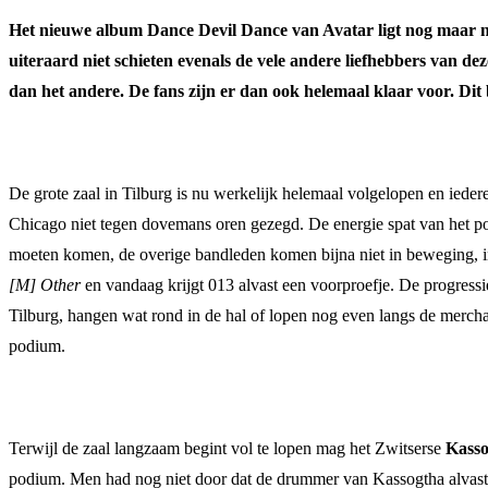
Het nieuwe album Dance Devil Dance van Avatar ligt nog maar na
uiteraard niet schieten evenals de vele andere liefhebbers van de
dan het andere. De fans zijn er dan ook helemaal klaar voor. Dit
De grote zaal in Tilburg is nu werkelijk helemaal volgelopen en iede
Chicago niet tegen dovemans oren gezegd. De energie spat van het pod
moeten komen, de overige bandleden komen bijna niet in beweging, in
[M] Other
en vandaag krijgt 013 alvast een voorproefje. De progressi
Tilburg, hangen wat rond in de hal of lopen nog even langs de mercha
podium.
Terwijl de zaal langzaam begint vol te lopen mag het Zwitserse
Kass
podium. Men had nog niet door dat de drummer van Kassogtha alvast had