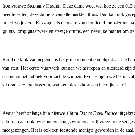
frontvrouwe Stephany Hugnin. Deze dame weet wel hoe ze een 013 op z
neer te zetten, deze dame is van alle markten thuis. Dan kan ook gez
in het zakje doet. Kassogtha is de naam van een fictief monster met ve
grunts, lomp gitaarwerk en stevige drums, een heerlijke manier om de
Rond de klok van negenen is het grote moment eindelijk daar. De ban
van start. Het eerste vuurwerk kunnen we afstrepen en uiteraard zijn 
seconden het publiek voor zich te winnen. Even vragen we het ons af,
zit ergens overal tussenin, wat kent deze show een heerlijke start!
Avatar heeft onlangs hun nieuwe album
Dance Devil Dance
uitgebrac
album, maar ook twee andere songs worden al vrij vroeg in de set gesp
meegezongen. Het is ook een feestende menigte geworden in de zaal, v