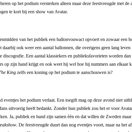
e heren op het podium versterken alleen maar deze feestvreugde met de
 ogen te kort bij een show van Avatar.
enmidden van het publiek een ballonvouwact opvoert en zowaar een hond
t daarbij ook weer een aantal ballonnen, die overigens geen lang leven
 discografie. Een aantal klassiekers en publieksfavorieten worden dan 
ers op zijn hand krijgt en ook weet hij wel hoe hij nummers aan elkaar
The King
zelfs een koning op het podium te aanschouwen is?
nd eventjes het podium verlaat. Een toegift mag op deze avond niet uit
ns uitvoerig heeft bedankt. Zonder hun publiek zou het er voor Avatar
en. Ja, publiek en band zijn samen èèn en dat willen de Zweden maar a
reakshow
. De feestvreugde duurt dan nog eventjes voort, maar na het a