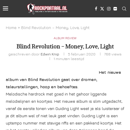
Home
»
Blind Revolution – Money, Love, Light
ALBUM REVIEW
Blind Revolution – Money, Love, Light
geschreven door
Edwin Knip
5 februari 2020
768
views
1 minuten leestijd
Het nieuwe
album van Blind Revolution gaat over dromen,
teleurstellingen, hoop en behoeftes.
Melodische hardrock met goed in het gehoor liggende
melodielijnen en koortjes. Het nieuwe album is slim uitgedacht,
vanaf de eerste tonen van Guiding Light weet je als luisteraar of
je dit album wel of niet leuk gaat vinden. Guiding Light is een
uptempo nummer met stevige riffs en een pakkend koortje. Het