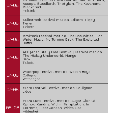
Accept, Bloodbath, Triptykon, The Kovenant,
07-08
Blackbraid
Helsinki
Suikerrock Festival met o.a. Editors, Hiqpy
07-08
Tienen
Tickets
Brakrock Festival met o.a. The Casualties, Hot
07-08
Water Music, No Turning Back, The Exploited
Duffel
AFF (Absolutely Free Festival) Festival met o.a.
The Hickey Underworld, Henge
07-08
Genk
Tickets
Waterpop Festival met o.a. Wodan Boys,
07-08
Collignon
Wateringen
Micro Festival Festival met o.a. Collignon
07-08
Liège
M'era Luna Festival met o.a. Auger, Clan Of
Xymox, Xandria, Within Temptation, In
08-08
Extremo, Floor Jansen, White Lies
Hildesheim