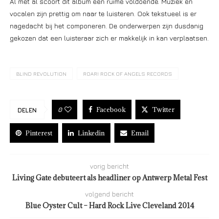
Al met al scoort dit album een ruime voldoende. Muziek en
vocalen zijn prettig om naar te luisteren. Ook tekstueel is er
nagedacht bij het componeren. De onderwerpen zijn dusdanig
gekozen dat een luisteraar zich er makkelijk in kan verplaatsen.
BLIND REVOLUTION
ROAR! ROCK OF ANGELS RECORDS
Facebook
Twitter
0
DELEN
Pinterest
Linkedin
Email
vorig bericht
Living Gate debuteert als headliner op Antwerp Metal Fest
volgend bericht
Blue Oyster Cult – Hard Rock Live Cleveland 2014