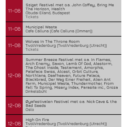
Sziget Festival met o.a. John Coffey, Bring Me
The Horizon, Health
11-08
Óbudai Eiland, Budapest
Tickets
Municipal Waste
11-08
Cafe Calluna (Cafe Calluna (Ommen))
Wolves In The Throne Room
11-08
TivoliVredenburg (TivoliVredenburg (Utrecht))
Tickets
Summer Breeze Festival met o.a. In Flames,
Arch Enemy, Saxon, Lamb Of God, Alestorm,
The Ghost Inside, Testament, Amorphis,
Paleface Swiss, Alcest, Orbit Culture,
12-08
Northlane, Deafheaven, Future Palace,
Blackbraid, Der Weg Einer Freiheit, Alien Ant
Farm, Municipal Waste, Thundermother, From
Fall To Spring, Misery Index, Parasite inc., Groza
Dinkelsbühl
Øyafestivalen Festival met o.a. Nick Cave & the
12-08
Bad Seeds
Oslo
High On Fire
12-08
TivoliVredenburg (TivoliVredenburg (Utrecht))