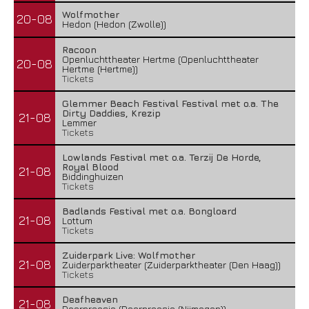
Wolfmother
20-08
Hedon (Hedon (Zwolle))
Racoon
Openluchttheater Hertme (Openluchttheater
20-08
Hertme (Hertme))
Tickets
Glemmer Beach Festival Festival met o.a. The
Dirty Daddies, Krezip
21-08
Lemmer
Tickets
Lowlands Festival met o.a. Terzij De Horde,
Royal Blood
21-08
Biddinghuizen
Tickets
Badlands Festival met o.a. Bongloard
21-08
Lottum
Tickets
Zuiderpark Live: Wolfmother
21-08
Zuiderparktheater (Zuiderparktheater (Den Haag))
Tickets
Deafheaven
21-08
Doornroosje (Doornroosje (Nijmegen))