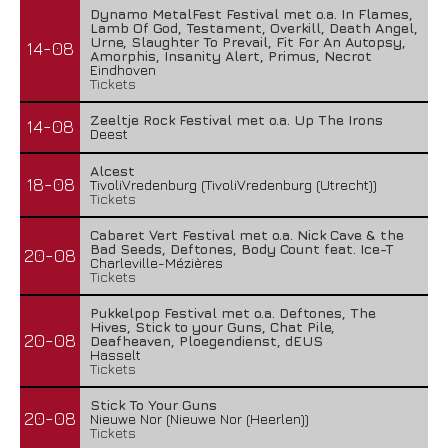
Dynamo MetalFest Festival met o.a. In Flames,
Lamb Of God, Testament, Overkill, Death Angel,
Urne, Slaughter To Prevail, Fit For An Autopsy,
14-08
Amorphis, Insanity Alert, Primus, Necrot
Eindhoven
Tickets
Zeeltje Rock Festival met o.a. Up The Irons
14-08
Deest
Alcest
18-08
TivoliVredenburg (TivoliVredenburg (Utrecht))
Tickets
Cabaret Vert Festival met o.a. Nick Cave & the
Bad Seeds, Deftones, Body Count feat. Ice-T
20-08
Charleville-Mézières
Tickets
Pukkelpop Festival met o.a. Deftones, The
Hives, Stick to your Guns, Chat Pile,
20-08
Deafheaven, Ploegendienst, dEUS
Hasselt
Tickets
Stick To Your Guns
20-08
Nieuwe Nor (Nieuwe Nor (Heerlen))
Tickets