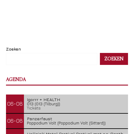
Zoeken
ZOEKEN
AGENDA
Igorrr + HEALTH
06-08
013 (013 (Tilburg))
Tickets
Panzerfaust
06-08
Poppodium Volt (Poppodium Volt (Sittard))
Hellsinki Metal Festival Festival met o.a. Opeth,