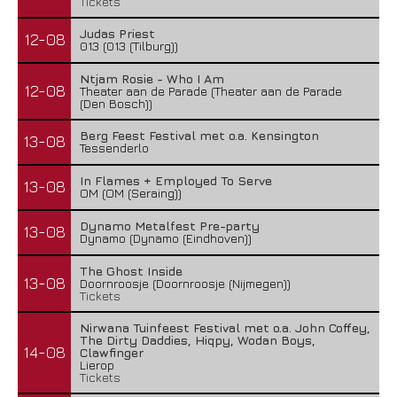
Tickets
Judas Priest
12-08
013 (013 (Tilburg))
Ntjam Rosie - Who I Am
12-08
Theater aan de Parade (Theater aan de Parade
(Den Bosch))
Berg Feest Festival met o.a. Kensington
13-08
Tessenderlo
In Flames + Employed To Serve
13-08
OM (OM (Seraing))
Dynamo Metalfest Pre-party
13-08
Dynamo (Dynamo (Eindhoven))
The Ghost Inside
13-08
Doornroosje (Doornroosje (Nijmegen))
Tickets
Nirwana Tuinfeest Festival met o.a. John Coffey,
The Dirty Daddies, Hiqpy, Wodan Boys,
14-08
Clawfinger
Lierop
Tickets