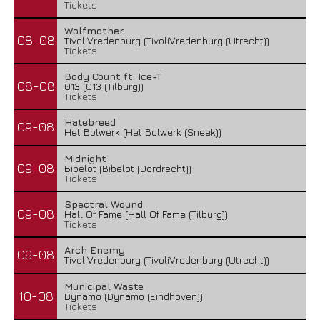
Tickets
Wolfmother
08-08
TivoliVredenburg (TivoliVredenburg (Utrecht))
Tickets
Body Count ft. Ice-T
08-08
013 (013 (Tilburg))
Tickets
Hatebreed
09-08
Het Bolwerk (Het Bolwerk (Sneek))
Midnight
09-08
Bibelot (Bibelot (Dordrecht))
Tickets
Spectral Wound
09-08
Hall Of Fame (Hall Of Fame (Tilburg))
Tickets
Arch Enemy
09-08
TivoliVredenburg (TivoliVredenburg (Utrecht))
Municipal Waste
10-08
Dynamo (Dynamo (Eindhoven))
Tickets