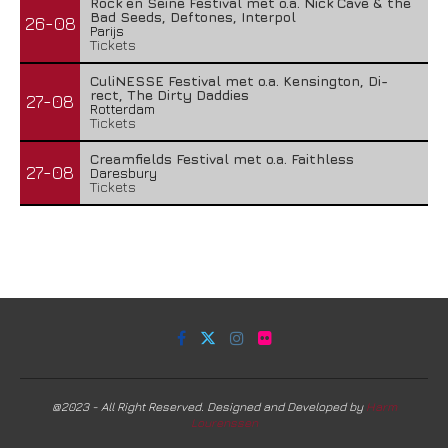
Rock en Seine Festival met o.a. Nick Cave & the
Bad Seeds, Deftones, Interpol
26-08
Parijs
Tickets
CuliNESSE Festival met o.a. Kensington, Di-
rect, The Dirty Daddies
27-08
Rotterdam
Tickets
Creamfields Festival met o.a. Faithless
27-08
Daresbury
Tickets
@2023 - All Right Reserved. Designed and Developed by
Harm
Lourenssen