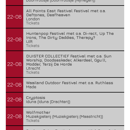
All Points East Festival Festival met o.a.
Deftones, Deafheaven
22-08
London
Tickets
Huntenpop Festival met o.a. Di-rect, Up The
Irons, The Dirty Daddies, Therapy?
22-08
Ulft
Tickets
DUISTER COLLECTIEF Festival met o.a. Sun
Worship, Doodseskader, Alkerdeel, Ggu:ll,
22-08
Modder, Terzij De Horde
Utrecht
Tickets
Waailand Outdoor Festival met o.a. Ruthless
22-08
Made
Cryptosis
22-08
Iduna (Iduna (Drachten))
Wolfmother
22-08
Muziekgieterij (Muziekgieterij (Maastricht))
Tickets