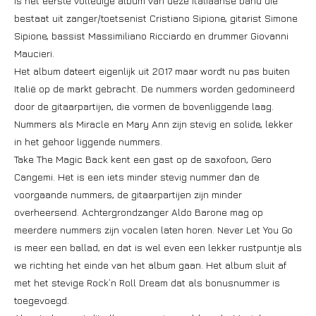
is het eerste volledige album van deze Italiaanse band die
bestaat uit zanger/toetsenist Cristiano Sipione, gitarist Simone
Sipione, bassist Massimiliano Ricciardo en drummer Giovanni
Maucieri.
Het album dateert eigenlijk uit 2017 maar wordt nu pas buiten
Italië op de markt gebracht. De nummers worden gedomineerd
door de gitaarpartijen, die vormen de bovenliggende laag.
Nummers als Miracle en Mary Ann zijn stevig en solide, lekker
in het gehoor liggende nummers.
Take The Magic Back kent een gast op de saxofoon, Gero
Cangemi. Het is een iets minder stevig nummer dan de
voorgaande nummers, de gitaarpartijen zijn minder
overheersend. Achtergrondzanger Aldo Barone mag op
meerdere nummers zijn vocalen laten horen. Never Let You Go
is meer een ballad, en dat is wel even een lekker rustpuntje als
we richting het einde van het album gaan. Het album sluit af
met het stevige Rock’n Roll Dream dat als bonusnummer is
toegevoegd.