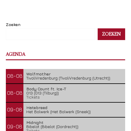
Zoeken
ZOEKEN
AGENDA
Wolfmother
08-08
TivoliVredenburg (TivoliVredenburg (Utrecht))
Body Count ft. Ice-T
08-08
013 (013 (Tilburg))
Tickets
Hatebreed
09-08
Het Bolwerk (Het Bolwerk (Sneek))
Midnight
09-08
Bibelot (Bibelot (Dordrecht))
Tickets