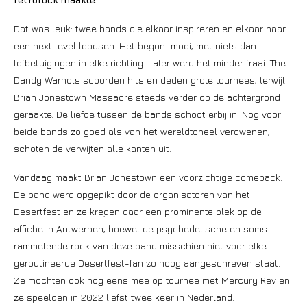
Dat was leuk: twee bands die elkaar inspireren en elkaar naar
een next level loodsen. Het begon mooi, met niets dan
lofbetuigingen in elke richting. Later werd het minder fraai. The
Dandy Warhols scoorden hits en deden grote tournees, terwijl
Brian Jonestown Massacre steeds verder op de achtergrond
geraakte. De liefde tussen de bands schoot erbij in. Nog voor
beide bands zo goed als van het wereldtoneel verdwenen,
schoten de verwijten alle kanten uit.
Vandaag maakt Brian Jonestown een voorzichtige comeback.
De band werd opgepikt door de organisatoren van het
Desertfest en ze kregen daar een prominente plek op de
affiche in Antwerpen, hoewel de psychedelische en soms
rammelende rock van deze band misschien niet voor elke
geroutineerde Desertfest-fan zo hoog aangeschreven staat.
Ze mochten ook nog eens mee op tournee met Mercury Rev en
ze speelden in 2022 liefst twee keer in Nederland.