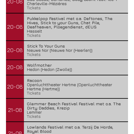
20-08
Charleville-Mézières
Tickets
Pukkelpop Festival met o.a. Deftones, The
Hives, Stick to your Guns, Chat Pile,
20-08
Deafheaven, Ploegendienst, dEUS
Hasselt
Tickets
Stick To Your Guns
20-08
Nieuwe Nor (Nieuwe Nor (Heerlen))
Tickets
Wolfmother
20-08
Hedon (Hedon (Zwolle))
Racoon
Openluchttheater Hertme (Openluchttheater
20-08
Hertme (Hertme))
Tickets
Glemmer Beach Festival Festival met o.a. The
Dirty Daddies, Krezip
21-08
Lemmer
Tickets
Lowlands Festival met o.a. Terzij De Horde,
Royal Blood
21-08