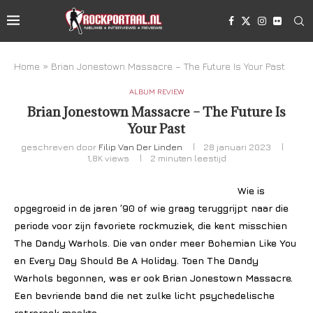
Home
»
Brian Jonestown Massacre – The Future Is Your Past
ALBUM REVIEW
Brian Jonestown Massacre – The Future Is
Your Past
geschreven door
Filip Van Der Linden
28 januari 2023
1,8K
views
2 minuten leestijd
Wie is
opgegroeid in de jaren ’90 of wie graag teruggrijpt naar die
periode voor zijn favoriete rockmuziek, die kent misschien
The Dandy Warhols. Die van onder meer Bohemian Like You
en Every Day Should Be A Holiday. Toen The Dandy
Warhols begonnen, was er ook Brian Jonestown Massacre.
Een bevriende band die net zulke licht psychedelische
retrorock maakte.