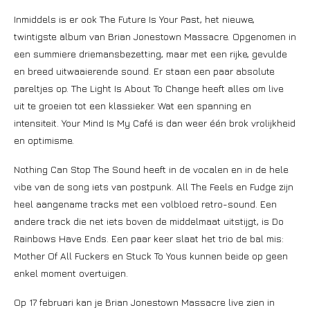
Inmiddels is er ook The Future Is Your Past, het nieuwe,
twintigste album van Brian Jonestown Massacre. Opgenomen in
een summiere driemansbezetting, maar met een rijke, gevulde
en breed uitwaaierende sound. Er staan een paar absolute
pareltjes op. The Light Is About To Change heeft alles om live
uit te groeien tot een klassieker. Wat een spanning en
intensiteit. Your Mind Is My Café is dan weer één brok vrolijkheid
en optimisme.
Nothing Can Stop The Sound heeft in de vocalen en in de hele
vibe van de song iets van postpunk. All The Feels en Fudge zijn
heel aangename tracks met een volbloed retro-sound. Een
andere track die net iets boven de middelmaat uitstijgt, is Do
Rainbows Have Ends. Een paar keer slaat het trio de bal mis:
Mother Of All Fuckers en Stuck To Yous kunnen beide op geen
enkel moment overtuigen.
Op 17 februari kan je Brian Jonestown Massacre live zien in