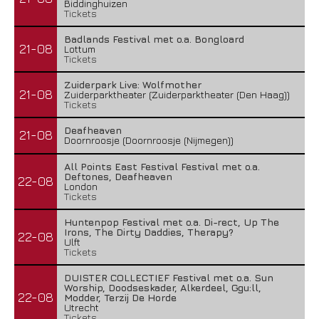
Biddinghuizen
Tickets
Badlands Festival met o.a. Bongloard
21-08
Lottum
Tickets
Zuiderpark Live: Wolfmother
21-08
Zuiderparktheater (Zuiderparktheater (Den Haag))
Tickets
Deafheaven
21-08
Doornroosje (Doornroosje (Nijmegen))
All Points East Festival Festival met o.a.
Deftones, Deafheaven
22-08
London
Tickets
Huntenpop Festival met o.a. Di-rect, Up The
Irons, The Dirty Daddies, Therapy?
22-08
Ulft
Tickets
DUISTER COLLECTIEF Festival met o.a. Sun
Worship, Doodseskader, Alkerdeel, Ggu:ll,
22-08
Modder, Terzij De Horde
Utrecht
Tickets