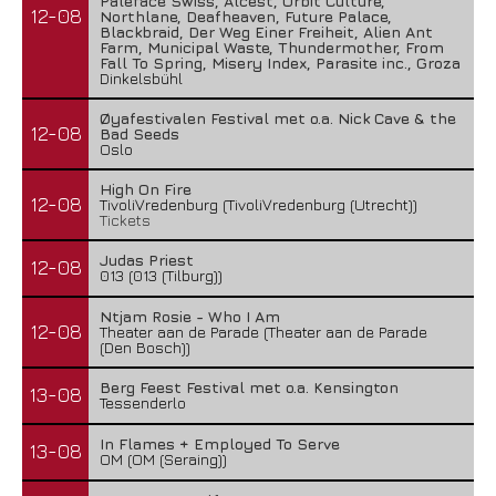
Paleface Swiss, Alcest, Orbit Culture,
12-08
Northlane, Deafheaven, Future Palace,
Blackbraid, Der Weg Einer Freiheit, Alien Ant
Farm, Municipal Waste, Thundermother, From
Fall To Spring, Misery Index, Parasite inc., Groza
Dinkelsbühl
Øyafestivalen Festival met o.a. Nick Cave & the
12-08
Bad Seeds
Oslo
High On Fire
12-08
TivoliVredenburg (TivoliVredenburg (Utrecht))
Tickets
Judas Priest
12-08
013 (013 (Tilburg))
Ntjam Rosie - Who I Am
12-08
Theater aan de Parade (Theater aan de Parade
(Den Bosch))
Berg Feest Festival met o.a. Kensington
13-08
Tessenderlo
In Flames + Employed To Serve
13-08
OM (OM (Seraing))