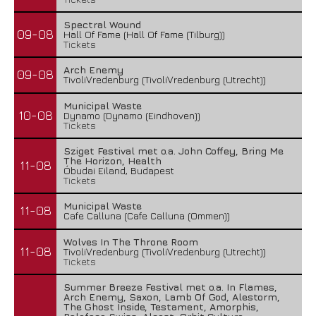
Spectral Wound
09-08
Hall Of Fame (Hall Of Fame (Tilburg))
Tickets
Arch Enemy
09-08
TivoliVredenburg (TivoliVredenburg (Utrecht))
Municipal Waste
10-08
Dynamo (Dynamo (Eindhoven))
Tickets
Sziget Festival met o.a. John Coffey, Bring Me
The Horizon, Health
11-08
Óbudai Eiland, Budapest
Tickets
Municipal Waste
11-08
Cafe Calluna (Cafe Calluna (Ommen))
Wolves In The Throne Room
11-08
TivoliVredenburg (TivoliVredenburg (Utrecht))
Tickets
Summer Breeze Festival met o.a. In Flames,
Arch Enemy, Saxon, Lamb Of God, Alestorm,
The Ghost Inside, Testament, Amorphis,