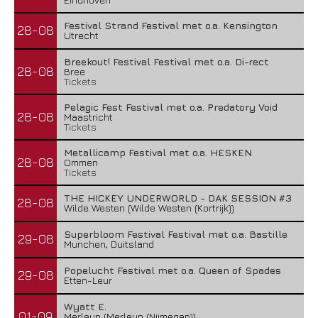
Festival Strand Festival met o.a. Kensington
28-08
Utrecht
Breekout! Festival Festival met o.a. Di-rect
28-08
Bree
Tickets
Pelagic Fest Festival met o.a. Predatory Void
28-08
Maastricht
Tickets
Metallicamp Festival met o.a. HESKEN
28-08
Ommen
Tickets
THE HICKEY UNDERWORLD - DAK SESSION #3
28-08
Wilde Westen (Wilde Westen (Kortrijk))
Superbloom Festival Festival met o.a. Bastille
29-08
Munchen, Duitsland
Popelucht Festival met o.a. Queen of Spades
29-08
Etten-Leur
Wyatt E.
01-09
Merleyn (Merleyn (Nijmegen))