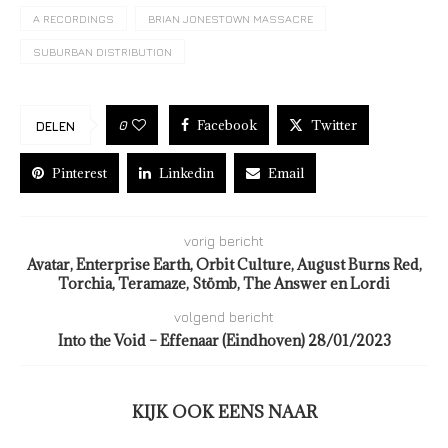
A RECORDINGS
BRIAN JONESTOWN MASSACRE
SUBURBAN DISTRIBUTION
Facebook
Twitter
0
DELEN
Pinterest
Linkedin
Email
vorig bericht
Avatar, Enterprise Earth, Orbit Culture, August Burns Red,
Torchia, Teramaze, Stömb, The Answer en Lordi
volgend bericht
Into the Void – Effenaar (Eindhoven) 28/01/2023
KIJK OOK EENS NAAR