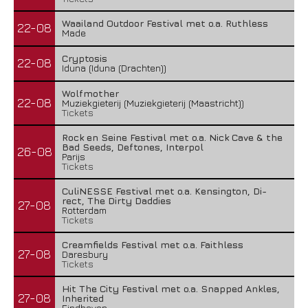
Waailand Outdoor Festival met o.a. Ruthless
22-08
Made
Cryptosis
22-08
Iduna (Iduna (Drachten))
Wolfmother
22-08
Muziekgieterij (Muziekgieterij (Maastricht))
Tickets
Rock en Seine Festival met o.a. Nick Cave & the
Bad Seeds, Deftones, Interpol
26-08
Parijs
Tickets
CuliNESSE Festival met o.a. Kensington, Di-
rect, The Dirty Daddies
27-08
Rotterdam
Tickets
Creamfields Festival met o.a. Faithless
27-08
Daresbury
Tickets
Hit The City Festival met o.a. Snapped Ankles,
27-08
Inherited
Eindhoven