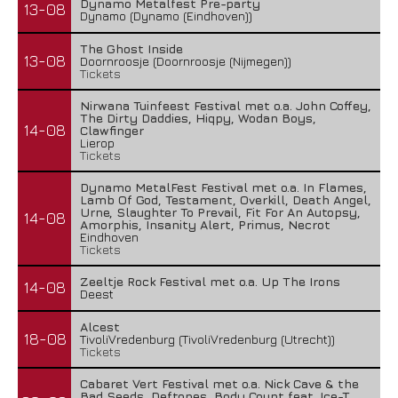
Dynamo Metalfest Pre-party
13-08
Dynamo (Dynamo (Eindhoven))
The Ghost Inside
13-08
Doornroosje (Doornroosje (Nijmegen))
Tickets
Nirwana Tuinfeest Festival met o.a. John Coffey,
The Dirty Daddies, Hiqpy, Wodan Boys,
14-08
Clawfinger
Lierop
Tickets
Dynamo MetalFest Festival met o.a. In Flames,
Lamb Of God, Testament, Overkill, Death Angel,
Urne, Slaughter To Prevail, Fit For An Autopsy,
14-08
Amorphis, Insanity Alert, Primus, Necrot
Eindhoven
Tickets
Zeeltje Rock Festival met o.a. Up The Irons
14-08
Deest
Alcest
18-08
TivoliVredenburg (TivoliVredenburg (Utrecht))
Tickets
Cabaret Vert Festival met o.a. Nick Cave & the
Bad Seeds, Deftones, Body Count feat. Ice-T