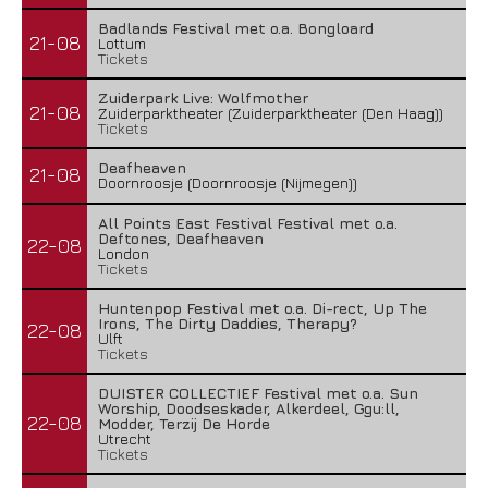
Badlands Festival met o.a. Bongloard
21-08
Lottum
Tickets
Zuiderpark Live: Wolfmother
21-08
Zuiderparktheater (Zuiderparktheater (Den Haag))
Tickets
Deafheaven
21-08
Doornroosje (Doornroosje (Nijmegen))
All Points East Festival Festival met o.a.
Deftones, Deafheaven
22-08
London
Tickets
Huntenpop Festival met o.a. Di-rect, Up The
Irons, The Dirty Daddies, Therapy?
22-08
Ulft
Tickets
DUISTER COLLECTIEF Festival met o.a. Sun
Worship, Doodseskader, Alkerdeel, Ggu:ll,
22-08
Modder, Terzij De Horde
Utrecht
Tickets