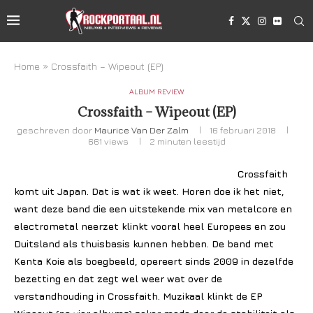
Home
»
Crossfaith – Wipeout (EP)
ALBUM REVIEW
Crossfaith – Wipeout (EP)
geschreven door
Maurice Van Der Zalm
16 februari 2018
661
views
2 minuten leestijd
Crossfaith
komt uit Japan. Dat is wat ik weet. Horen doe ik het niet,
want deze band die een uitstekende mix van metalcore en
electrometal neerzet klinkt vooral heel Europees en zou
Duitsland als thuisbasis kunnen hebben. De band met
Kenta Koie als boegbeeld, opereert sinds 2009 in dezelfde
bezetting en dat zegt wel weer wat over de
verstandhouding in Crossfaith. Muzikaal klinkt de EP