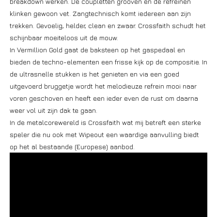
breakdown werken. De coupletten grooven en de refreinen
klinken gewoon vet. Zangtechnisch komt iedereen aan zijn
trekken. Gevoelig, helder, clean en zwaar. Crossfaith schudt het
schijnbaar moeiteloos uit de mouw.
In Vermillion Gold gaat de baksteen op het gaspedaal en
bieden de techno-elementen een frisse kijk op de compositie. In
de ultrasnelle stukken is het genieten en via een goed
uitgevoerd bruggetje wordt het melodieuze refrein mooi naar
voren geschoven en heeft een ieder even de rust om daarna
weer vol uit zijn dak te gaan.
In de metalcorewereld is Crossfaith wat mij betreft een sterke
speler die nu ook met Wipeout een waardige aanvulling biedt
op het al bestaande (Europese) aanbod.