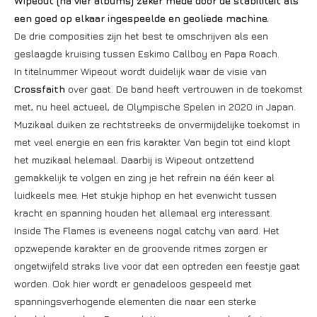
Wipeout (na vier albums) zeker mede door de stabiliteit als
een goed op elkaar ingespeelde en geoliede machine.
De drie composities zijn het best te omschrijven als een
geslaagde kruising tussen Eskimo Callboy en Papa Roach.
In titelnummer Wipeout wordt duidelijk waar de visie van
Crossfaith
over gaat. De band heeft vertrouwen in de toekomst
met, nu heel actueel, de Olympische Spelen in 2020 in Japan.
Muzikaal duiken ze rechtstreeks de onvermijdelijke toekomst in
met veel energie en een fris karakter. Van begin tot eind klopt
het muzikaal helemaal. Daarbij is Wipeout ontzettend
gemakkelijk te volgen en zing je het refrein na één keer al
luidkeels mee. Het stukje hiphop en het evenwicht tussen
kracht en spanning houden het allemaal erg interessant.
Inside The Flames is eveneens nogal catchy van aard. Het
opzwepende karakter en de groovende ritmes zorgen er
ongetwijfeld straks live voor dat een optreden een feestje gaat
worden. Ook hier wordt er genadeloos gespeeld met
spanningsverhogende elementen die naar een sterke