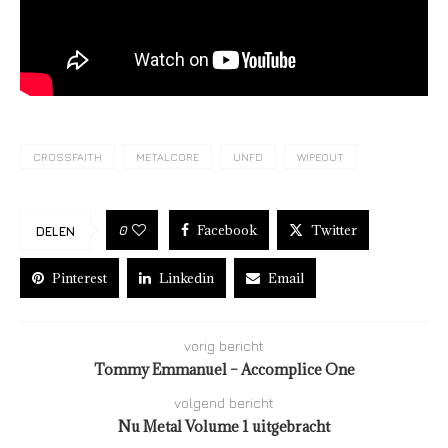
CROSSFAITH
METALCORE
UNFD
WIPEOUT
Facebook
Twitter
0
DELEN
Pinterest
Linkedin
Email
vorig bericht
Tommy Emmanuel – Accomplice One
volgend bericht
Nu Metal Volume 1 uitgebracht