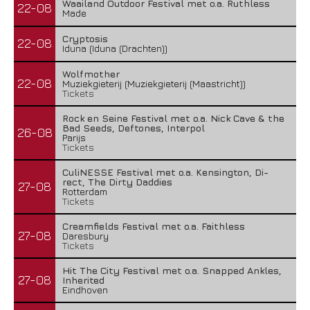
Waailand Outdoor Festival met o.a. Ruthless
22-08
Made
Cryptosis
22-08
Iduna (Iduna (Drachten))
Wolfmother
22-08
Muziekgieterij (Muziekgieterij (Maastricht))
Tickets
Rock en Seine Festival met o.a. Nick Cave & the
Bad Seeds, Deftones, Interpol
26-08
Parijs
Tickets
CuliNESSE Festival met o.a. Kensington, Di-
rect, The Dirty Daddies
27-08
Rotterdam
Tickets
Creamfields Festival met o.a. Faithless
27-08
Daresbury
Tickets
Hit The City Festival met o.a. Snapped Ankles,
27-08
Inherited
Eindhoven