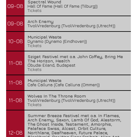
Spectral Wound
09-08
Hall Of Fame (Hall Of Fame (Tilburg))
Tickets
Arch Enemy
09-08
TivoliVredenburg (TivoliVredenburg (Utrecht))
Municipal Waste
10-08
Dynamo (Dynamo (Eindhoven))
Tickets
Sziget Festival met o.a. John Coffey, Bring Me
The Horizon, Health
11-08
Óbudai Eiland, Budapest
Tickets
Municipal Waste
11-08
Cafe Calluna (Cafe Calluna (Ommen))
Wolves In The Throne Room
11-08
TivoliVredenburg (TivoliVredenburg (Utrecht))
Tickets
Summer Breeze Festival met o.a. In Flames,
Arch Enemy, Saxon, Lamb Of God, Alestorm,
The Ghost Inside, Testament, Amorphis,
Paleface Swiss, Alcest, Orbit Culture,
12-08
Northlane, Deafheaven, Future Palace,
Blackbraid, Der Weg Einer Freiheit, Alien Ant