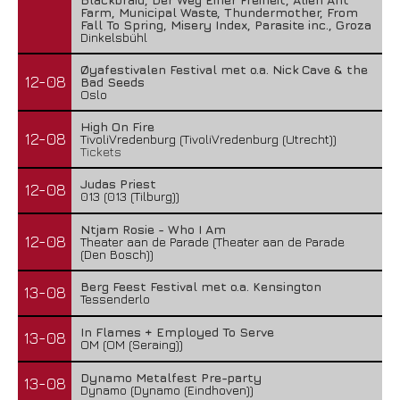
Farm, Municipal Waste, Thundermother, From
Fall To Spring, Misery Index, Parasite inc., Groza
Dinkelsbühl
Øyafestivalen Festival met o.a. Nick Cave & the
12-08
Bad Seeds
Oslo
High On Fire
12-08
TivoliVredenburg (TivoliVredenburg (Utrecht))
Tickets
Judas Priest
12-08
013 (013 (Tilburg))
Ntjam Rosie - Who I Am
12-08
Theater aan de Parade (Theater aan de Parade
(Den Bosch))
Berg Feest Festival met o.a. Kensington
13-08
Tessenderlo
In Flames + Employed To Serve
13-08
OM (OM (Seraing))
Dynamo Metalfest Pre-party
13-08
Dynamo (Dynamo (Eindhoven))