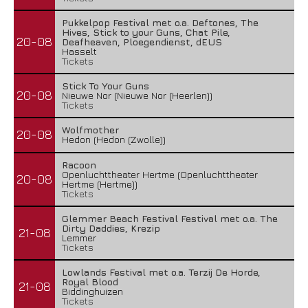
Pukkelpop Festival met o.a. Deftones, The
Hives, Stick to your Guns, Chat Pile,
20-08
Deafheaven, Ploegendienst, dEUS
Hasselt
Tickets
Stick To Your Guns
20-08
Nieuwe Nor (Nieuwe Nor (Heerlen))
Tickets
Wolfmother
20-08
Hedon (Hedon (Zwolle))
Racoon
Openluchttheater Hertme (Openluchttheater
20-08
Hertme (Hertme))
Tickets
Glemmer Beach Festival Festival met o.a. The
Dirty Daddies, Krezip
21-08
Lemmer
Tickets
Lowlands Festival met o.a. Terzij De Horde,
Royal Blood
21-08
Biddinghuizen
Tickets