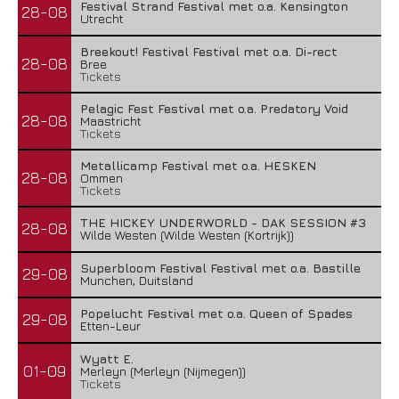
Festival Strand Festival met o.a. Kensington
28-08
Utrecht
Breekout! Festival Festival met o.a. Di-rect
28-08
Bree
Tickets
Pelagic Fest Festival met o.a. Predatory Void
28-08
Maastricht
Tickets
Metallicamp Festival met o.a. HESKEN
28-08
Ommen
Tickets
THE HICKEY UNDERWORLD - DAK SESSION #3
28-08
Wilde Westen (Wilde Westen (Kortrijk))
Superbloom Festival Festival met o.a. Bastille
29-08
Munchen, Duitsland
Popelucht Festival met o.a. Queen of Spades
29-08
Etten-Leur
Wyatt E.
01-09
Merleyn (Merleyn (Nijmegen))
Tickets