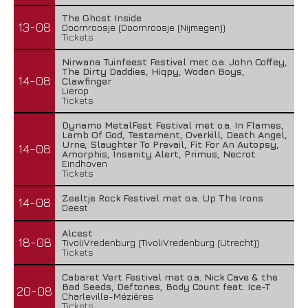
The Ghost Inside
13-08
Doornroosje (Doornroosje (Nijmegen))
Tickets
Nirwana Tuinfeest Festival met o.a. John Coffey,
The Dirty Daddies, Hiqpy, Wodan Boys,
14-08
Clawfinger
Lierop
Tickets
Dynamo MetalFest Festival met o.a. In Flames,
Lamb Of God, Testament, Overkill, Death Angel,
Urne, Slaughter To Prevail, Fit For An Autopsy,
14-08
Amorphis, Insanity Alert, Primus, Necrot
Eindhoven
Tickets
Zeeltje Rock Festival met o.a. Up The Irons
14-08
Deest
Alcest
18-08
TivoliVredenburg (TivoliVredenburg (Utrecht))
Tickets
Cabaret Vert Festival met o.a. Nick Cave & the
Bad Seeds, Deftones, Body Count feat. Ice-T
20-08
Charleville-Mézières
Tickets