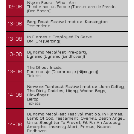
Ntjam Rosie - Who I Am
12-08
Theater aan de Parade (Theater aan de Parade
(Den Bosch))
Berg Feest Festival met o.a. Kensington
13-08
Tessenderlo
In Flames + Employed To Serve
13-08
OM (OM (Seraing))
Dynamo Metalfest Pre-party
13-08
Dynamo (Dynamo (Eindhoven))
The Ghost Inside
13-08
Doornroosje (Doornroosje (Nijmegen))
Tickets
Nirwana Tuinfeest Festival met o.a. John Coffey,
The Dirty Daddies, Hiqpy, Wodan Boys,
14-08
Clawfinger
Lierop
Tickets
Dynamo MetalFest Festival met o.a. In Flames,
Lamb Of God, Testament, Overkill, Death Angel,
Urne, Slaughter To Prevail, Fit For An Autopsy,
14-08
Amorphis, Insanity Alert, Primus, Necrot
Eindhoven