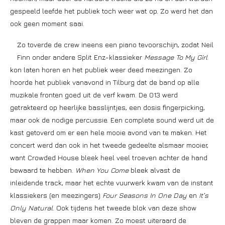
gespeeld leefde het publiek toch weer wat op. Zo werd het dan
ook geen moment saai.
Zo toverde de crew ineens een piano tevoorschijn, zodat Neil
Finn onder andere Split Enz-klassieker
Message To My Girl
kon laten horen en het publiek weer deed meezingen. Zo
hoorde het publiek vanavond in Tilburg dat de band op alle
muzikale fronten goed uit de verf kwam. De 013 werd
getrakteerd op heerlijke basslijntjes, een dosis fingerpicking,
maar ook de nodige percussie. Een complete sound werd uit de
kast getoverd om er een hele mooie avond van te maken. Het
concert werd dan ook in het tweede gedeelte alsmaar mooier,
want Crowded House bleek heel veel troeven achter de hand
bewaard te hebben.
When You Come
bleek alvast de
inleidende track, maar het echte vuurwerk kwam van de instant
klassiekers (en meezingers)
Four Seasons In One Day
en
It’s
Only Natural
. Ook tijdens het tweede blok van deze show
bleven de grappen maar komen. Zo moest uiteraard de