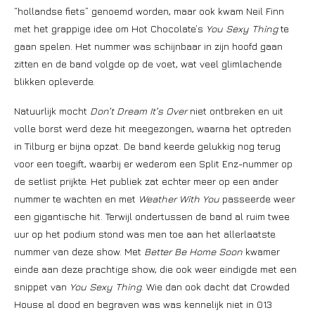
“hollandse fiets” genoemd worden, maar ook kwam Neil Finn
met het grappige idee om Hot Chocolate’s
You Sexy Thing
te
gaan spelen. Het nummer was schijnbaar in zijn hoofd gaan
zitten en de band volgde op de voet, wat veel glimlachende
blikken opleverde.
Natuurlijk mocht
Don’t Dream It’s Over
niet ontbreken en uit
volle borst werd deze hit meegezongen, waarna het optreden
in Tilburg er bijna opzat. De band keerde gelukkig nog terug
voor een toegift, waarbij er wederom een Split Enz-nummer op
de setlist prijkte. Het publiek zat echter meer op een ander
nummer te wachten en met
Weather With You
passeerde weer
een gigantische hit. Terwijl ondertussen de band al ruim twee
uur op het podium stond was men toe aan het allerlaatste
nummer van deze show. Met
Better Be Home Soon
kwamer
einde aan deze prachtige show, die ook weer eindigde met een
snippet van
You Sexy Thing
. Wie dan ook dacht dat Crowded
House al dood en begraven was was kennelijk niet in 013