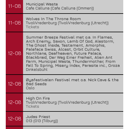
Municipal Waste
11-08
Cafe Calluna (Cafe Calluna (Ommen))
Wolves In The Throne Room
11-08
TivoliVredenburg (TivoliVredenburg (Utrecht))
Tickets
Summer Breeze Festival met o.a. In Flames,
Arch Enemy, Saxon, Lamb Of God, Alestorm,
The Ghost Inside, Testament, Amorphis,
Paleface Swiss, Alcest, Orbit Culture,
12-08
Northlane, Deafheaven, Future Palace,
Blackbraid, Der Weg Einer Freiheit, Alien Ant
Farm, Municipal Waste, Thundermother, From
Fall To Spring, Misery Index, Parasite inc., Groza
Dinkelsbühl
Øyafestivalen Festival met o.a. Nick Cave & the
12-08
Bad Seeds
Oslo
High On Fire
12-08
TivoliVredenburg (TivoliVredenburg (Utrecht))
Tickets
Judas Priest
12-08
013 (013 (Tilburg))