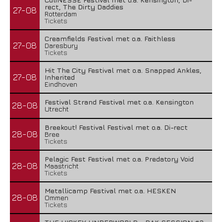
rect, The Dirty Daddies
27-08
Rotterdam
Tickets
Creamfields Festival met o.a. Faithless
27-08
Daresbury
Tickets
Hit The City Festival met o.a. Snapped Ankles,
27-08
Inherited
Eindhoven
Festival Strand Festival met o.a. Kensington
28-08
Utrecht
Breekout! Festival Festival met o.a. Di-rect
28-08
Bree
Tickets
Pelagic Fest Festival met o.a. Predatory Void
28-08
Maastricht
Tickets
Metallicamp Festival met o.a. HESKEN
28-08
Ommen
Tickets