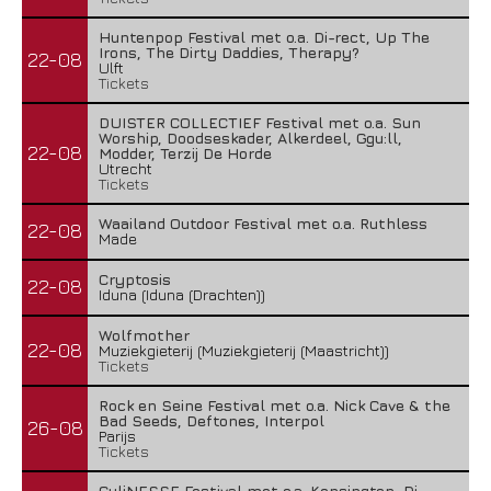
Huntenpop Festival met o.a. Di-rect, Up The
Irons, The Dirty Daddies, Therapy?
22-08
Ulft
Tickets
DUISTER COLLECTIEF Festival met o.a. Sun
Worship, Doodseskader, Alkerdeel, Ggu:ll,
22-08
Modder, Terzij De Horde
Utrecht
Tickets
Waailand Outdoor Festival met o.a. Ruthless
22-08
Made
Cryptosis
22-08
Iduna (Iduna (Drachten))
Wolfmother
22-08
Muziekgieterij (Muziekgieterij (Maastricht))
Tickets
Rock en Seine Festival met o.a. Nick Cave & the
Bad Seeds, Deftones, Interpol
26-08
Parijs
Tickets
CuliNESSE Festival met o.a. Kensington, Di-