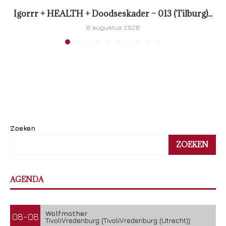
Igorrr + HEALTH + Doodseskader – 013 (Tilburg)...
8 augustus 2026
Zoeken
ZOEKEN
AGENDA
Wolfmother
08-08
TivoliVredenburg (TivoliVredenburg (Utrecht))