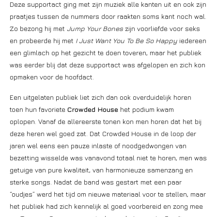
Deze supportact ging met zijn muziek alle kanten uit en ook zijn
praatjes tussen de nummers door raakten soms kant noch wal.
Zo bezong hij met
Jump Your Bones
zijn voorliefde voor seks
en probeerde hij met
I Just Want You To Be So Happy
iedereen
een glimlach op het gezicht te doen toveren, maar het publiek
was eerder blij dat deze supportact was afgelopen en zich kon
opmaken voor de hoofdact.
Een uitgelaten publiek liet zich dan ook overduidelijk horen
toen hun favoriete
Crowded House
het podium kwam
oplopen. Vanaf de allereerste tonen kon men horen dat het bij
deze heren wel goed zat. Dat Crowded House in de loop der
jaren wel eens een pauze inlaste of noodgedwongen van
bezetting wisselde was vanavond totaal niet te horen, men was
getuige van pure kwaliteit, van harmonieuze samenzang en
sterke songs. Nadat de band was gestart met een paar
“oudjes” werd het tijd om nieuwe materiaal voor te stellen, maar
het publiek had zich kennelijk al goed voorbereid en zong mee