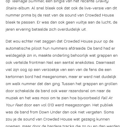
op
Teenage Summer
, een single van het recente
Gravity
Stairs-
album. Al snel bleek ook dat ook de live-versie van dit
nummer prima bij de rest van de sound van Crowded House
bleek te passen. Er was dan ook geen vuiltje aan de lucht, de
jaren ervaring betaalde zich overduidelijk uit.
Dat wou echter niet zeggen dat Crowded House puur op de
automatische piloot hun nummers afdraaide. De band had er
weldegelijk zin in, maakte onderling behoorlijk wat grappen en
ook vertelde frontman Neil een aantal anekdotes. Daarnaast
viel zijn oog op een verzoekje van een van de fans die een
kartonnen bord had meegenomen, maar er werd niet duidelijk
om welk nummer dat dan ging. Tussen het grappen en grollen
door schakelde de band ook weer razendsnel om naar de
muziek en het was mooi om te zien hoe bijvoorbeeld
Fall At
Your Feet
door een vol 013 werd meegezongen. Het publiek
was de band from Down Under dan ook niet vergeten. Soms
zou je de sound van Crowded House wat gezapig kunnen
noemen, maar door de hardere tracks die zo nu en dan werden