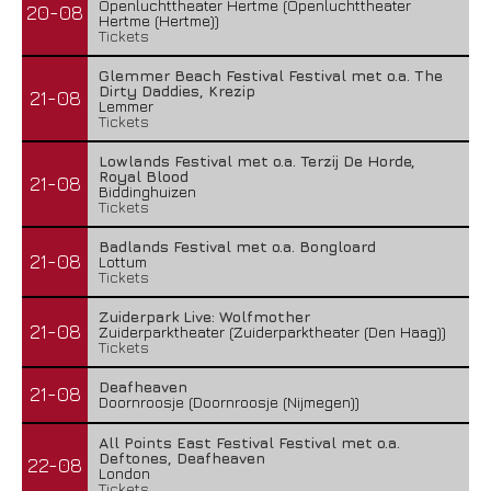
Openluchttheater Hertme (Openluchttheater
20-08
Hertme (Hertme))
Tickets
Glemmer Beach Festival Festival met o.a. The
Dirty Daddies, Krezip
21-08
Lemmer
Tickets
Lowlands Festival met o.a. Terzij De Horde,
Royal Blood
21-08
Biddinghuizen
Tickets
Badlands Festival met o.a. Bongloard
21-08
Lottum
Tickets
Zuiderpark Live: Wolfmother
21-08
Zuiderparktheater (Zuiderparktheater (Den Haag))
Tickets
Deafheaven
21-08
Doornroosje (Doornroosje (Nijmegen))
All Points East Festival Festival met o.a.
Deftones, Deafheaven
22-08
London
Tickets