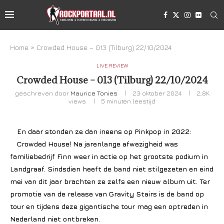
Home
»
Crowded House – 013 (Tilburg) 22/10/2024
LIVE REVIEW
Crowded House – 013 (Tilburg) 22/10/2024
geschreven door
Maurice Tonies
23 oktober 2024
2,8K
views
5 minuten leestijd
En daar stonden ze dan ineens op Pinkpop in 2022:
Crowded House! Na jarenlange afwezigheid was
familiebedrijf Finn weer in actie op het grootste podium in
Landgraaf. Sindsdien heeft de band niet stilgezeten en eind
mei van dit jaar brachten ze zelfs een nieuw album uit. Ter
promotie van de release van Gravity Stairs is de band op
tour en tijdens deze gigantische tour mag een optreden in
Nederland niet ontbreken.