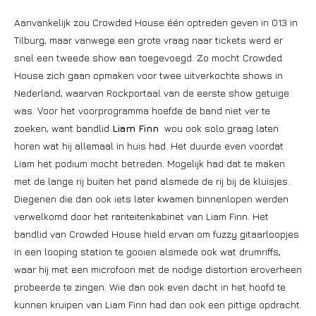
Aanvankelijk zou Crowded House één optreden geven in 013 in
Tilburg, maar vanwege een grote vraag naar tickets werd er
snel een tweede show aan toegevoegd. Zo mocht Crowded
House zich gaan opmaken voor twee uitverkochte shows in
Nederland, waarvan Rockportaal van de eerste show getuige
was. Voor het voorprogramma hoefde de band niet ver te
zoeken, want bandlid
Liam Finn
wou ook solo graag laten
horen wat hij allemaal in huis had. Het duurde even voordat
Liam het podium mocht betreden. Mogelijk had dat te maken
met de lange rij buiten het pand alsmede de rij bij de kluisjes.
Diegenen die dan ook iets later kwamen binnenlopen werden
verwelkomd door het rariteitenkabinet van Liam Finn. Het
bandlid van Crowded House hield ervan om fuzzy gitaarloopjes
in een looping station te gooien alsmede ook wat drumriffs,
waar hij met een microfoon met de nodige distortion eroverheen
probeerde te zingen. Wie dan ook even dacht in het hoofd te
kunnen kruipen van Liam Finn had dan ook een pittige opdracht.