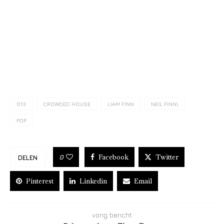
013
CROWDED HOUSE
LIAM FINN
NEIL FINN\
POP
Facebook
Twitter
0
DELEN
Pinterest
Linkedin
Email
vorig bericht