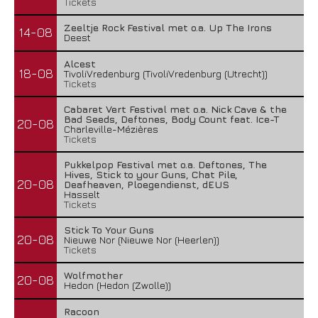
Tickets
Zeeltje Rock Festival met o.a. Up The Irons
14-08
Deest
Alcest
18-08
TivoliVredenburg (TivoliVredenburg (Utrecht))
Tickets
Cabaret Vert Festival met o.a. Nick Cave & the
Bad Seeds, Deftones, Body Count feat. Ice-T
20-08
Charleville-Mézières
Tickets
Pukkelpop Festival met o.a. Deftones, The
Hives, Stick to your Guns, Chat Pile,
20-08
Deafheaven, Ploegendienst, dEUS
Hasselt
Tickets
Stick To Your Guns
20-08
Nieuwe Nor (Nieuwe Nor (Heerlen))
Tickets
Wolfmother
20-08
Hedon (Hedon (Zwolle))
Racoon