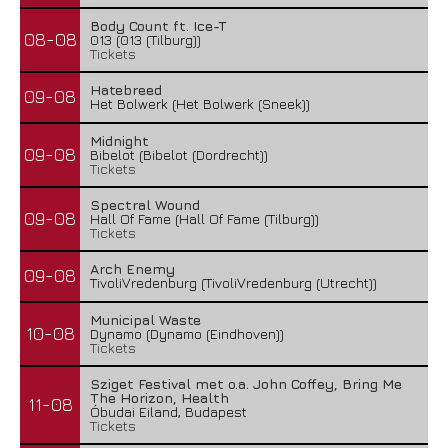
Body Count ft. Ice-T
08-08
013 (013 (Tilburg))
Tickets
Hatebreed
09-08
Het Bolwerk (Het Bolwerk (Sneek))
Midnight
09-08
Bibelot (Bibelot (Dordrecht))
Tickets
Spectral Wound
09-08
Hall Of Fame (Hall Of Fame (Tilburg))
Tickets
Arch Enemy
09-08
TivoliVredenburg (TivoliVredenburg (Utrecht))
Municipal Waste
10-08
Dynamo (Dynamo (Eindhoven))
Tickets
Sziget Festival met o.a. John Coffey, Bring Me
The Horizon, Health
11-08
Óbudai Eiland, Budapest
Tickets