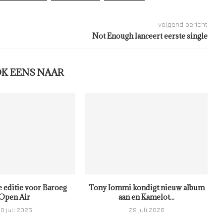
volgend bericht
Not Enough lanceert eerste single
OK EENS NAAR
e editie voor Baroeg
Tony Iommi kondigt nieuw album
Open Air
aan en Kamelot...
0 juli 2026
29 juli 2026