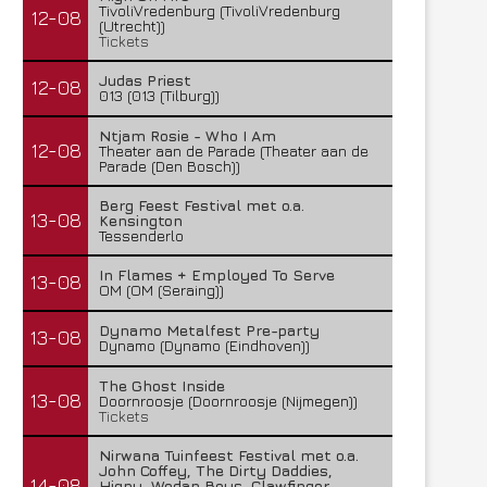
TivoliVredenburg (TivoliVredenburg
12-08
(Utrecht))
Tickets
Judas Priest
12-08
013 (013 (Tilburg))
Ntjam Rosie - Who I Am
12-08
Theater aan de Parade (Theater aan de
Parade (Den Bosch))
Berg Feest Festival met o.a.
13-08
Kensington
Tessenderlo
In Flames + Employed To Serve
13-08
OM (OM (Seraing))
Dynamo Metalfest Pre-party
13-08
Dynamo (Dynamo (Eindhoven))
The Ghost Inside
13-08
Doornroosje (Doornroosje (Nijmegen))
Half Me, Selfmachine en Electric
Temic brengt nieuwe sing
Tickets
Callboy presenteren nieuwe...
28 juli 2026
Nirwana Tuinfeest Festival met o.a.
29 juli 2026
John Coffey, The Dirty Daddies,
14-08
Hiqpy, Wodan Boys, Clawfinger