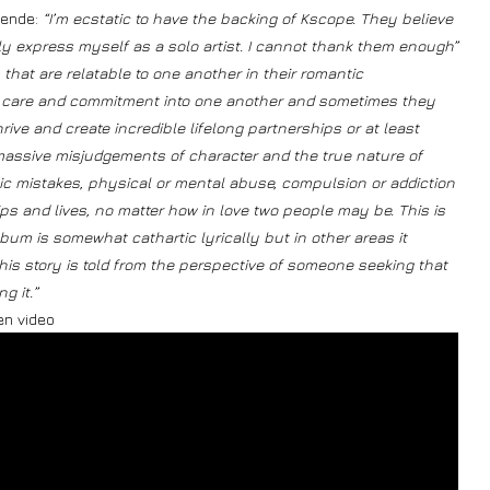
gende:
“I’m ecstatic to have the backing of Kscope. They believe
ly express myself as a solo artist. I cannot thank them enough”
hat are relatable to one another in their romantic
d care and commitment into one another and sometimes they
thrive and create incredible lifelong partnerships or at least
massive misjudgements of character and the true nature of
ic mistakes, physical or mental abuse, compulsion or addiction
ips and lives, no matter how in love two people may be. This is
um is somewhat cathartic lyrically but in other areas it
 this story is told from the perspective of someone seeking that
g it.”
en video