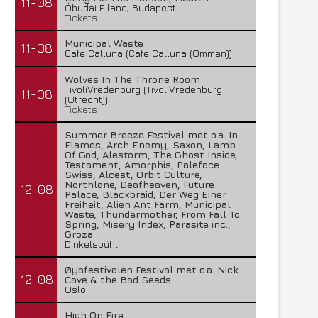
11-08
Óbudai Eiland, Budapest
Tickets
Municipal Waste
11-08
Cafe Calluna (Cafe Calluna (Ommen))
Wolves In The Throne Room
TivoliVredenburg (TivoliVredenburg
11-08
(Utrecht))
Tickets
Summer Breeze Festival met o.a. In
Flames, Arch Enemy, Saxon, Lamb
Of God, Alestorm, The Ghost Inside,
Testament, Amorphis, Paleface
Swiss, Alcest, Orbit Culture,
Northlane, Deafheaven, Future
12-08
Palace, Blackbraid, Der Weg Einer
Freiheit, Alien Ant Farm, Municipal
Waste, Thundermother, From Fall To
Spring, Misery Index, Parasite inc.,
Groza
Dinkelsbühl
Øyafestivalen Festival met o.a. Nick
12-08
Cave & the Bad Seeds
Oslo
High On Fire