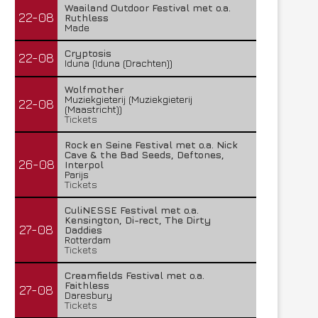
Waailand Outdoor Festival met o.a.
22-08
Ruthless
Made
Cryptosis
22-08
Iduna (Iduna (Drachten))
Wolfmother
Muziekgieterij (Muziekgieterij
22-08
(Maastricht))
Tickets
Rock en Seine Festival met o.a. Nick
Cave & the Bad Seeds, Deftones,
26-08
Interpol
Parijs
Tickets
CuliNESSE Festival met o.a.
Kensington, Di-rect, The Dirty
27-08
Daddies
Rotterdam
Tickets
Creamfields Festival met o.a.
Faithless
27-08
Daresbury
Tickets