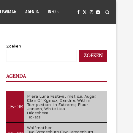
IJSVRAAG
AGENDA
INFO
Zoeken
ZOEKEN
AGENDA
M'era Luna Festival met o.a. Auger,
Clan Of Xymox, Xandria, Within
Temptation, In Extremo, Floor
08-08
Jansen, White Lies
Hildesheim
Tickets
Wolfmother
TivoliVredenburg (TivoliVredenburg