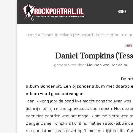
HOME
Home
»
Daniel Tompkins (TesseracT) komt met solo-alb
NIE
Daniel Tompkins (Tess
geschreven door
Maurice Van Der Zalm
De pr
album Sonder uit. Een bijzonder album met daarop e
album werd goed ontvangen.
Toen ik vorig jaar de band live mocht aanschouwen was i
liet mij met mijn mond sprakeloos open staan. Het op
geen tien paarden was het mogelijk om me hierbij weg te 
Zanger Daniel Tompkins komt nu met een solo-album dat,
releasedatum is vastgezet op 31 mei en krijgt de titel Ca