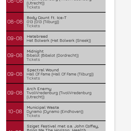
08-08
(Utrecht))
Tickets
Body Count ft. Ice-T
08-08
013 (013 (Tilburg))
Tickets
Hatebreed
09-08
Het Bolwerk (Het Bolwerk (Sneek))
Midnight
09-08
Bibelot (Bibelot (Dordrecht))
Tickets
Spectral Wound
09-08
Hall Of Fame (Hall Of Fame (Tilburg))
Tickets
Arch Enemy
09-08
TivoliVredenburg (TivoliVredenburg
(Utrecht))
Municipal Waste
10-08
Dynamo (Dynamo (Eindhoven))
Tickets
Sziget Festival met o.a. John Coffey,
Bring Me The Horizon, Health