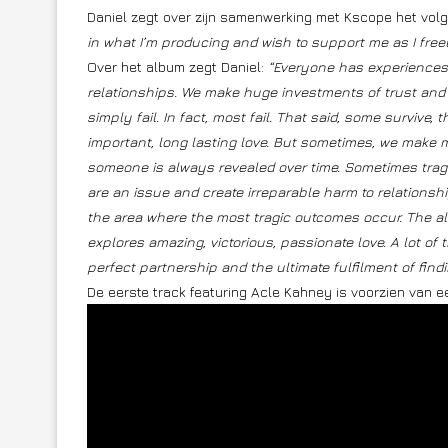
Daniel zegt over zijn samenwerking met Kscope het vol
in what I’m producing and wish to support me as I free
Over het album zegt Daniel:
“Everyone has experiences t
relationships. We make huge investments of trust an
simply fail. In fact, most fail. That said, some survive, 
important, long lasting love. But sometimes, we make 
someone is always revealed over time. Sometimes trag
are an issue and create irreparable harm to relationsh
the area where the most tragic outcomes occur. The alb
explores amazing, victorious, passionate love. A lot of
perfect partnership and the ultimate fulfilment of findin
De eerste track featuring Acle Kahney is voorzien van e