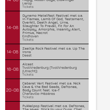
Lierop
Tickets
Dynamo MetalFest Festival met o.a.
In Flames, Lamb Of God, Testament,
Overkill, Death Angel, Urne,
Slaughter To Prevail, Fit For An
14-08
Autopsy, Amorphis, Insanity Alert,
Primus, Necrot
Eindhoven
Tickets
Zeeltje Rock Festival met o.a. Up The
14-08
Irons
Deest
Alcest
TivoliVredenburg (TivoliVredenburg
18-08
(Utrecht))
Tickets
Cabaret Vert Festival met o.a. Nick
Cave & the Bad Seeds, Deftones,
20-08
Body Count feat. Ice-T
Charleville-Mézières
Tickets
Pukkelpop Festival met o.a. Deftones,
The Hives, Stick to your Guns, Chat