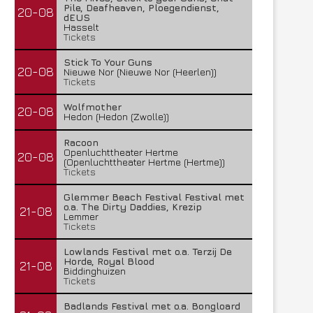
Pile, Deafheaven, Ploegendienst,
20-08
dEUS
Hasselt
Tickets
Stick To Your Guns
20-08
Nieuwe Nor (Nieuwe Nor (Heerlen))
Tickets
Wolfmother
20-08
Hedon (Hedon (Zwolle))
Racoon
Openluchttheater Hertme
20-08
(Openluchttheater Hertme (Hertme))
Tickets
Glemmer Beach Festival Festival met
o.a. The Dirty Daddies, Krezip
21-08
Lemmer
Tickets
Lowlands Festival met o.a. Terzij De
Horde, Royal Blood
21-08
Biddinghuizen
Tickets
Badlands Festival met o.a. Bongloard