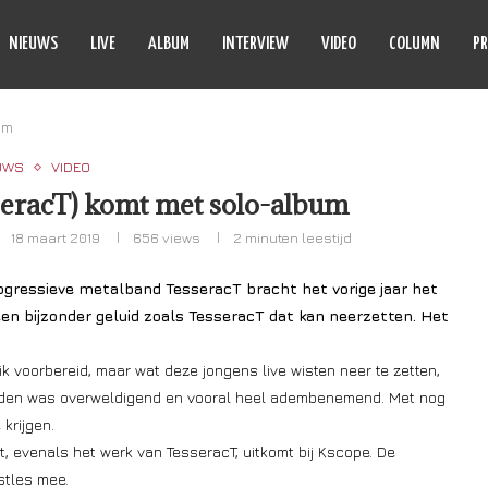
NIEUWS
LIVE
ALBUM
INTERVIEW
VIDEO
COLUMN
PR
um
UWS
VIDEO
eracT) komt met solo-album
18 maart 2019
656
views
2 minuten leestijd
ogressieve metalband TesseracT bracht het vorige jaar het
en bijzonder geluid zoals TesseracT dat kan neerzetten. Het
k voorbereid, maar wat deze jongens live wisten neer te zetten,
treden was overweldigend en vooral heel adembenemend. Met nog
krijgen.
 evenals het werk van TesseracT, uitkomt bij Kscope. De
stles mee.