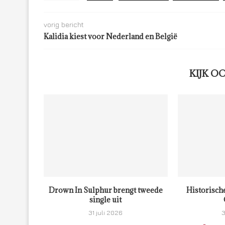
vorig bericht
Kalidia kiest voor Nederland en België
KIJK O
Drown In Sulphur brengt tweede
Historisch
single uit
31 juli 2026
3