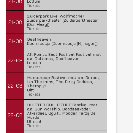
21-08
Lottum
Tickets
Zuiderpark Live: Wolfmother
Zuiderparktheater (Zuiderparktheater
21-08
(Den Haag))
Tickets
Deafheaven
21-08
Doornroosje (Doornroosje (Nijmegen))
All Points East Festival Festival met
o.a. Deftones, Deafheaven
22-08
London
Tickets
Huntenpop Festival met o.a. Di-rect,
Up The Irons, The Dirty Daddies,
22-08
Therapy?
Ulft
Tickets
DUISTER COLLECTIEF Festival met
o.a. Sun Worship, Doodseskader,
Alkerdeel, Ggu:ll, Modder, Terzij De
22-08
Horde
Utrecht
Tickets