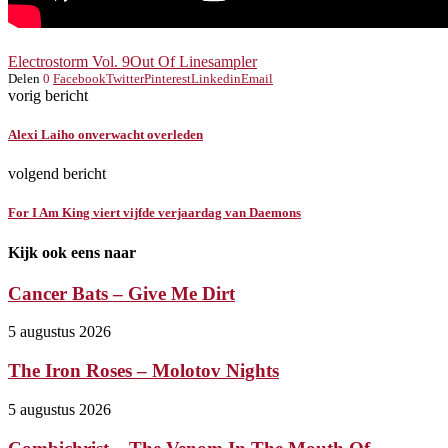
Electrostorm Vol. 9
Out Of Line
sampler
Delen
0
Facebook
Twitter
Pinterest
Linkedin
Email
vorig bericht
Alexi Laiho onverwacht overleden
volgend bericht
For I Am King viert vijfde verjaardag van Daemons
Kijk ook eens naar
Cancer Bats – Give Me Dirt
5 augustus 2026
The Iron Roses – Molotov Nights
5 augustus 2026