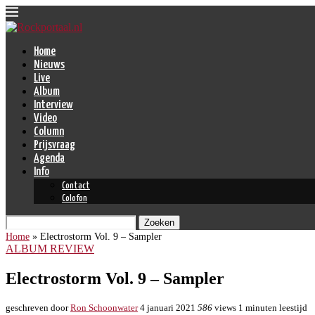
Home
Nieuws
Live
Album
Interview
Video
Column
Prijsvraag
Agenda
Info
Contact
Colofon
Zoeken
Home
»
Electrostorm Vol. 9 – Sampler
ALBUM REVIEW
Electrostorm Vol. 9 – Sampler
geschreven door
Ron Schoonwater
4 januari 2021
586
views
1 minuten leestijd