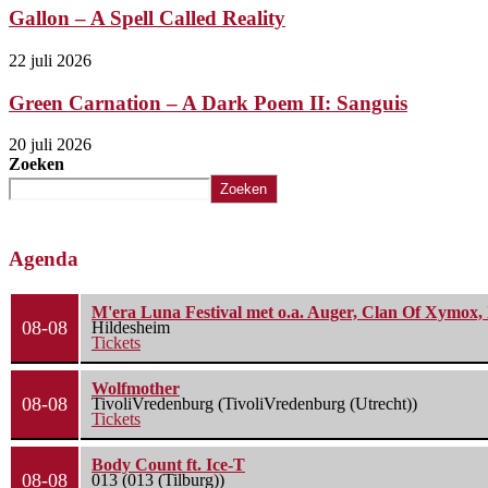
Gallon – A Spell Called Reality
22 juli 2026
Green Carnation – A Dark Poem II: Sanguis
20 juli 2026
Zoeken
Zoeken
Agenda
M'era Luna Festival met o.a. Auger, Clan Of Xymox, 
08-08
Hildesheim
Tickets
Wolfmother
08-08
TivoliVredenburg (TivoliVredenburg (Utrecht))
Tickets
Body Count ft. Ice-T
08-08
013 (013 (Tilburg))