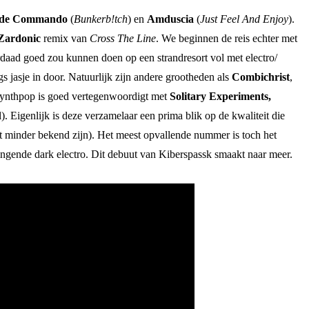
ide Commando
(
Bunkerb!tch
) en
Amduscia
(
Just Feel And Enjoy
).
Zardonic
remix van
Cross The Line
. We beginnen de reis echter met
daad goed zou kunnen doen op een strandresort vol met electro/
 jasje in door. Natuurlijk zijn andere grootheden als
Combichrist
,
 synthpop is goed vertegenwoordigt met
Solitary Experiments,
. Eigenlijk is deze verzamelaar een prima blik op de kwaliteit die
t minder bekend zijn). Het meest opvallende nummer is toch het
wingende dark electro. Dit debuut van Kiberspassk smaakt naar meer.