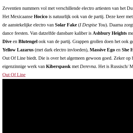
Zeventien nummers vol met verschillende electro artiesten van het Du
Het Mexicaanse
Hocico
is natuurlijk ook van de partij. Deze keer me
de aanstekelijke electro van
Solar Fake
(
I Despise You
). Daarna zorg
dance feesten. Van datzelfde dansbare kaliber is
Ashbury Heights
me
Dive
en
Blutengel
ook van de partij. Grappen grollen doen het ook 
Yellow Lazarus
(met dark electro invloeden),
Massive Ego
en
She H
Out Of Line biedt. Die is over het algemeen gewoon goed. Zeker op h
eigenzinnige werk van
Kiberspassk
met
Derevna
. Het is Russisch/ 
Out Of Line