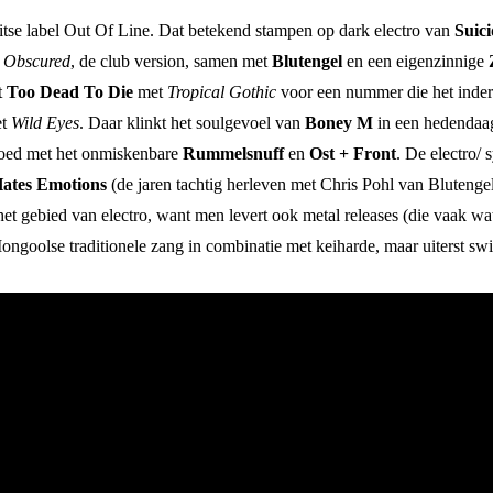
itse label Out Of Line. Dat betekend stampen op dark electro van
Suic
t
Obscured
, de club version, samen met
Blutengel
en een eigenzinnige
t
Too Dead To Die
met
Tropical Gothic
voor een nummer die het inder
t
Wild Eyes
. Daar klinkt het soulgevoel van
Boney M
in een hedendaags
goed met het onmiskenbare
Rummelsnuff
en
Ost + Front
. De electro/
ates Emotions
(de jaren tachtig herleven met Chris Pohl van Blutengel)
et gebied van electro, want men levert ook metal releases (die vaak wa
Mongoolse traditionele zang in combinatie met keiharde, maar uiterst s