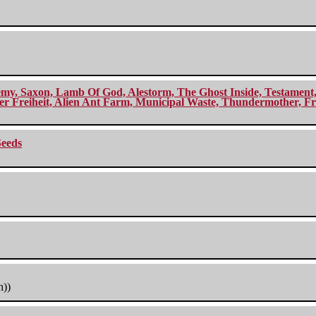
my, Saxon, Lamb Of God, Alestorm, The Ghost Inside, Testament, A
r Freiheit, Alien Ant Farm, Municipal Waste, Thundermother, Fro
Seeds
h))