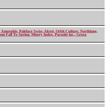
morphis, Paleface Swiss, Alcest, Orbit Culture, Northlane,
m Fall To Spring, Misery Index, Parasite inc., Groza