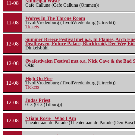
Municipal Waste
11-08
Cafe Calluna (Cafe Calluna (Ommen))
Wolves In The Throne Room
11-08
TivoliVredenburg (TivoliVredenburg (Utrecht))
Tickets
Summer Breeze Festival met o.a. In Flames, Arch Ene
12-08
Deafheaven, Future Palace, Blackbraid, Der Weg Eine
Dinkelsbühl
Øyafestivalen Festival met o.a. Nick Cave & the Bad 
12-08
Oslo
High On Fire
12-08
TivoliVredenburg (TivoliVredenburg (Utrecht))
Tickets
Judas Priest
12-08
013 (013 (Tilburg))
Ntjam Rosie - Who I Am
12-08
Theater aan de Parade (Theater aan de Parade (Den Bosc