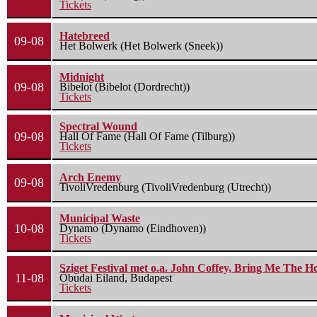
Tickets
Hatebreed
09-08
Het Bolwerk (Het Bolwerk (Sneek))
Midnight
09-08
Bibelot (Bibelot (Dordrecht))
Tickets
Spectral Wound
09-08
Hall Of Fame (Hall Of Fame (Tilburg))
Tickets
Arch Enemy
09-08
TivoliVredenburg (TivoliVredenburg (Utrecht))
Municipal Waste
10-08
Dynamo (Dynamo (Eindhoven))
Tickets
Sziget Festival met o.a. John Coffey, Bring Me The H
11-08
Óbudai Eiland, Budapest
Tickets